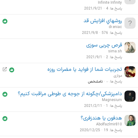
Infinite Infinity
پاسخ ها
4
2021/9/21
روشهاي افزايش قد
dr.eniac
پاسخ ها
576
2021/9/8
قرص چربی سوزی
sima.sh
پاسخ ها
2
2021/9/1
تجربیات شما از فواید یا مضرات روزه
ا
ن
موازی
ت
پاسخ ها
–
نامشخص
ق
دامپزشکی/چگونه از جوجه ی طوطی مراقبت کنیم؟
ا
Magnesium
ل
پاسخ ها
1
2021/2/11
هدفون یا هندزفری؟
Abolfazlmir810
پاسخ ها
19
2020/12/25