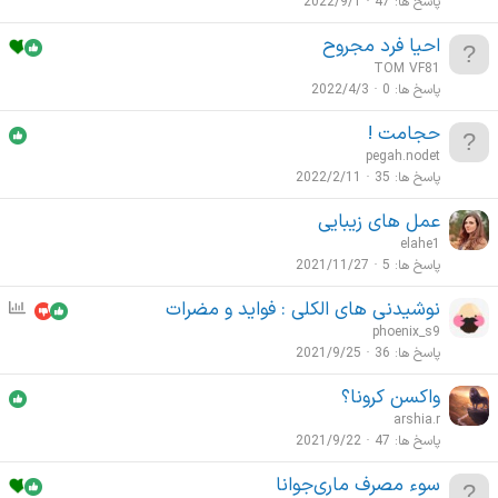
پاسخ ها
47
2022/9/1
احیا فرد مجروح
TOM VF81
پاسخ ها
0
2022/4/3
حجامت !
pegah.nodet
پاسخ ها
35
2022/2/11
عمل های زیبایی
elahe1
پاسخ ها
5
2021/11/27
نوشیدنی های الکلی : فواید و مضرات
ن
ظ
phoenix_s9
ر
پاسخ ها
36
2021/9/25
س
واکسن کرونا؟
ن
arshia.r
ج
پاسخ ها
47
2021/9/22
ی
سوء مصرف ماری‌جوانا