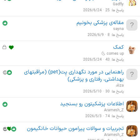
Gadfly
پاسخ ها
25
2026/6/24
مقاله‌ی پزشکی بخونیم
sayna
پاسخ ها
8
2026/6/9
کمک
ق
ف
🌜 comes up
ل
پاسخ ها
43
2026/5/24
ش
راهنمایی در مورد نگهداری پِت(pet) (مراقبتهای
د
بهداشتی، رفتاری و پزشکی)
ه
əliza
پاسخ ها
30
2026/5/10
اطلاعات پزشکیتون رو بسنجید
Aramesh_Z
پاسخ ها
74
2026/5/3
تجربیات و سوالات پیرامون حیوانات خانگیمون
Aramesh_Z