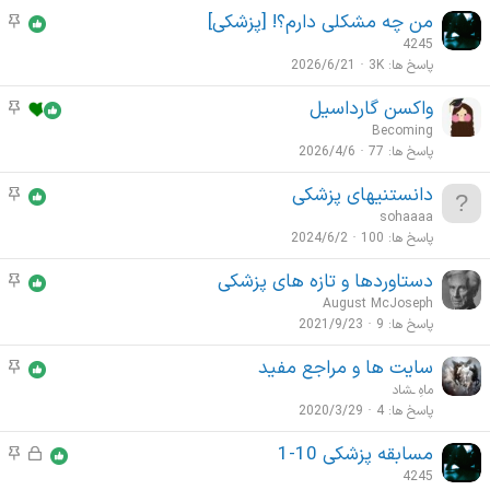
و
من چه مشکلی دارم؟! [پزشکی]
م
ع
و
4245
ا
ض
پاسخ ها
3K
2026/6/21
ت
و
م
واکسن گارداسیل
م
ع
ه
و
Becoming
ا
م
ض
پاسخ ها
77
2026/4/6
ت
و
م
دانستنیهای پزشکی
م
ع
ه
و
sohaaaa
ا
م
ض
پاسخ ها
100
2024/6/2
ت
و
م
دستاوردها و تازه های پزشکی
م
ع
ه
و
August McJoseph
ا
م
ض
پاسخ ها
9
2021/9/23
ت
و
م
سایت ها و مراجع مفید
م
ع
ه
و
ماهِ ـشاد
ا
م
ض
پاسخ ها
4
2020/3/29
ت
و
م
مسابقه پزشکی 10-1
ق
م
ع
ه
ف
و
4245
ا
م