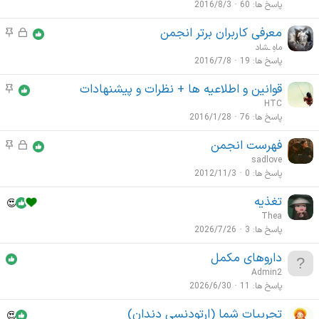
ل
ض
پاسخ ها
60
2016/8/3
ت
ش
و
م
معرفی کاربران برتر انجمن
ق
م
د
ع
ه
ف
و
ماهِ ـشاد
ه
ا
م
ل
ض
پاسخ ها
19
2016/7/8
ت
ش
و
م
قوانین و اطلاعیه ها + نظرات و پیشنهادات
م
د
ع
ه
و
HTC
ه
ا
م
ض
پاسخ ها
76
2016/1/28
ت
و
م
فهرست انجمن
ق
م
ع
ه
ف
و
sadlove
ا
م
ل
ض
پاسخ ها
0
2012/11/3
ت
ش
و
م
تغذیه
د
ع
ه
Thea
ه
ا
م
پاسخ ها
3
2026/7/26
ت
م
داروهای مکمل
ه
Admin2
م
پاسخ ها
11
2026/6/30
تجربیات شما (ارتودنسی دندان)