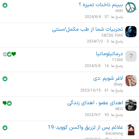
ببینم ناخنات تمیزه ؟
HHH
پاسخ ها
57
2024/8/4
تجربیات شما از طب مکمل/سنتی
ÄBČDE FGHÏ
پاسخ ها
3
2024/7/2
درماتیلومانیا
11300
پاسخ ها
16
2024/5/6
لاغر شویم :دی
Shery
پاسخ ها
61
2023/10/15
اهدای عضو ، اهدای زندگی
NEO
پاسخ ها
93
2023/9/7
علائم پس از تزریق واکسن کووید-19
Becoming