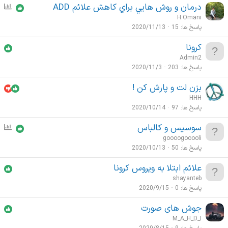
درمان و روش هايي براي كاهش علائم ADD
ن
ظ
H.Omani
ر
پاسخ ها
15
2020/11/13
س
کرونا
ن
Admin2
ج
پاسخ ها
203
2020/11/3
ی
بزن لت و پارش کن !
HHH
پاسخ ها
97
2020/10/14
سوسیس و کالباس
ن
ظ
goooogooooli
ر
پاسخ ها
50
2020/10/13
س
علائم ابتلا به ویروس کرونا
ن
shayanteb
ج
پاسخ ها
0
2020/9/15
ی
جوش های صورت
M_A_H_D_I