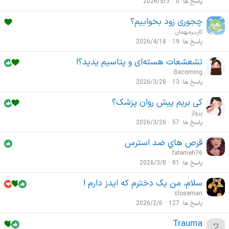
پاسخ ها
0
2026/5/3
چجوری زود بخوابیم؟
کاربـرمـهمان
پاسخ ها
19
2026/4/18
تشعشعات هسته‌ای و پتاسیم یدید؟!
Becoming
پاسخ ها
13
2026/3/28
کی بریم پیش روان پزشک؟
پرواز
پاسخ ها
57
2026/3/26
قرص هاي ضد استرس
fatemeh76
پاسخ ها
81
2026/3/8
سلام، من یک دخترم که ایدز دارم !
closeman
پاسخ ها
127
2026/2/6
Trauma