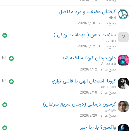
پاسخ ها
9
2020/8/15
گرفتگی عضلات و درد مفاصل
HHH
پاسخ ها
29
2020/6/10
سلامت ذهن ( بهداشت روانی )
admin
پاسخ ها
13
2020/5/12
دارو درمان کرونا ساخته شد
ن
ظ
Ahoora.o
ر
پاسخ ها
9
2020/4/12
س
کرونا؛ امتحان الهی یا قاتلی فراری
ن
ن
ظ
amirrach
ج
ر
پاسخ ها
6
2020/3/18
ی
س
گرسون درمانی (درمان سریع سرطان)
ن
هاینتس
ج
پاسخ ها
3
2020/2/29
ی
واکسن؟ بله یا خیر