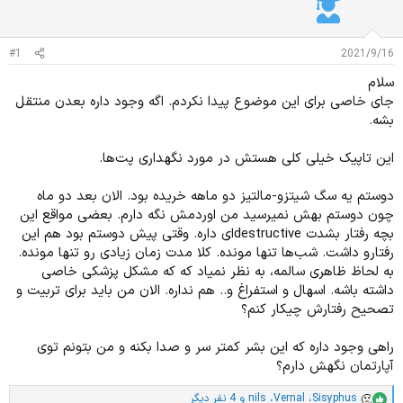
ن
ش
ن
ر
د
و
ه
ع
#1
2021/9/16
م
سلام
و
ض
جای خاصی برای این موضوع پیدا نکردم. اگه وجود داره بعدن منتقل
و
بشه.
ع
این تاپیک خیلی کلی هستش در مورد نگهداری پت‌ها.
دوستم یه سگ شیتزو-مالتیز دو ماهه خریده بود. الان بعد دو ماه
چون دوستم بهش نمیرسید من اوردمش نگه دارم. بعضی مواقع این
بچه رفتار بشدت destructiveای داره. وقتی پیش دوستم بود هم این
رفتارو داشت. شب‌ها تنها مونده. کلا مدت زمان زیادی رو تنها مونده.
به لحاظ ظاهری سالمه، به نظر نمیاد که که مشکل پزشکی خاصی
داشته باشه. اسهال و استفراغ و.. هم نداره. الان من باید برای تربیت و
تصحیح رفتارش چیکار کنم؟
راهی وجود داره که این بشر کمتر سر و صدا بکنه و من بتونم توی
آپارتمان نگهش دارم؟
Sisyphus
،
Vernal
،
nils
و 4 نفر دیگر