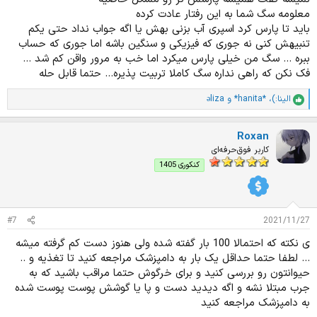
حیوون های خونگی مشورت کنی از این جهت بهت میگم که مثلا بقیه
راهی وجود داره که این بشر کمتر سر و صدا بکنه و من بتونم توی آپارتمان
معلومه سگ شما به این رفتار عادت کرده
وقتی میخوان حیوونشون رو تربیت کنن خیلی ممکنه جدی تر باهاش
نگهش دارم؟
باید تا پارس کرد اسپری آب بزنی بهش یا اگه جواب نداد حتی یکم
برخورد کنن و حیوون تو خب نمیشه اونقدر جدی باهاش برخورد کرد
چون ممکنه با خشونت اشتباه بگیره !​
تنبیهش کنی نه جوری که فیزیکی و سنگین باشه اما جوری که حساب
ببره … سگ من خیلی پارس میکرد اما خب به مرور واقن کم شد …
نکته اضافی 3 : راستش شیتزو ها یه کم سر و صدا دارن به هر حال ولی
فک نکن که راهی نداره سگ کاملا تربیت پذیره… حتما قابل حله
احتمالا الان بیشتر سر و صدا داره اونم به خاطر عصبانیتشه حالا من
نمیدونم چقدر سر و صدا منظورته ولی خب اینا یه کم سر و صدا دارن اما
الینا:)
،
*hanita*
و
əliza
ا
مورد تو احتمالا بعد خوب شدن باید سر و صداش کمتر بشه ( اگه
م
همینقدر کم شدن برات کافی باشه )​
ت
Roxan
ی
نکته اضافی 4 : اگه واقعا تا آخر این مطلب رو خوندی بهت تبریک میگم
ا
کاربر فوق‌حرفه‌ای
تو واقعا آدم صبوری برای نگهداری پت هستی
ز
کنکوری 1405
ا
ت
:
#7
2021/11/27
ی نکته که احتمالا 100 بار گفته شده ولی هنوز دست کم گرفته میشه
... لطفا حتما حداقل یک بار به دامپزشک مراجعه کنید تا تغذیه و ..
حیوانتون رو بررسی کنید و برای خرگوش حتما مراقب باشید که به
جرب مبتلا نشه و اگه دیدید دست و پا یا گوشش پوست پوست شده
به دامپزشک مراجعه کنید