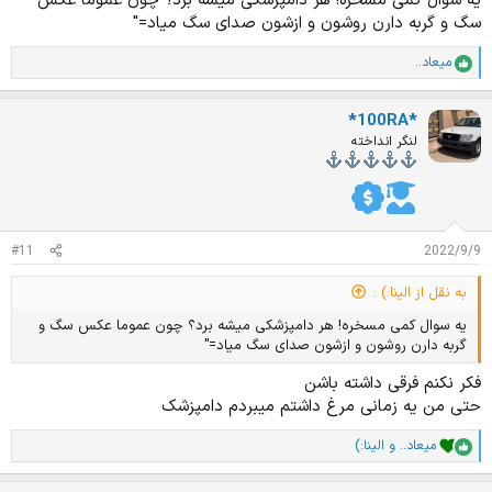
یه سوال کمی مسخره! هر دامپزشکی میشه برد؟ چون عموما عکس
سگ و گربه دارن روشون و ازشون صدای سگ میاد="
میعاد..
ا
م
ت
*100RA*
ی
ا
لنگر انداخته
ز
ا
ت
:
#11
2022/9/9
به نقل از الینا:) :
یه سوال کمی مسخره! هر دامپزشکی میشه برد؟ چون عموما عکس سگ و
گربه دارن روشون و ازشون صدای سگ میاد="
فکر نکنم فرقی داشته باشن
حتی من یه زمانی مرغ داشتم میبردم دامپزشک
میعاد..
و
الینا:)
ا
م
ت