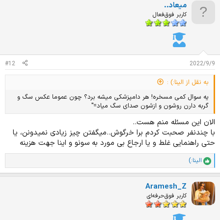
میعاد..
ی
ا
کاربر فوق‌فعال
ز
ا
ت
:
#12
2022/9/9
به نقل از الینا:) :
یه سوال کمی مسخره! هر دامپزشکی میشه برد؟ چون عموما عکس سگ و
گربه دارن روشون و ازشون صدای سگ میاد="
الان این مسئله منم هست..
با چندنفر صحبت کردم برا خرگوش..میگفتن چیز زیادی نمیدونن، یا
حتی راهنمایی غلط و یا ارجاع بی مورد به سونو و اینا جهت هزینه
الینا:)
ا
م
ت
Aramesh_Z
ی
ا
کاربر فوق‌حرفه‌ای
ز
ا
ت