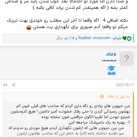
و صدا دارن اما مورد تو احتمالا بعد خوب شدن باید سر و صداش
کمتر بشه ( اگه همینقدر کم شدن برات کافی باشه )​
نکته اضافی 4 : اگه واقعا تا آخر این مطلب رو خوندی بهت تبریک
میگم تو واقعا آدم صبوری برای نگهداری پت هستی
طوطو
،
moocoem
،
Radikal
و 14 نفر دیگر
ا
م
ت
əliza
ی
ا
🗝️🗝️🗝️🗝️
ز
ا
ت
:
#4
2021/9/17
به نقل از nils :
من حیوون های زیادی رو نگه داری کردم که صاحب های قبلی شون کم
بهشون رسیدگی کردن یا حتی رفتار خشونت آمیز داشتن ! هیچ کدومشون
شیتزو نبودن اما تقریبا الگوی مراقبتی شون مشابه بوده
1- بهتره به یک دامپزشک مراجعه کنی
من بین حیوون هایی که ازشون نگهداری کردم هیچ موردی رو ندیدم که
سو تغذیه نداشته باشه اکثرا به خاطر این که صاحب هاشون ازشون