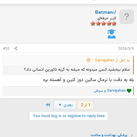
Batman:/
کاربر حرفه‌ای
#20
2026/5/9
به نقل از Sarvejahan :
سلام ببخشید کسی میدونه که میشه به گربه تائورین انسانی داد؟
بله به دقت با نرمال سالین دوز کنین و آهسته بره
Sarvejahan
و
سوفی
ا
م
ت
Last
1 از 2
بعدی
ی
ا
You must log in or register to reply here.
ز
ا
ت
:
پزشکی، بهداشت و سلامت