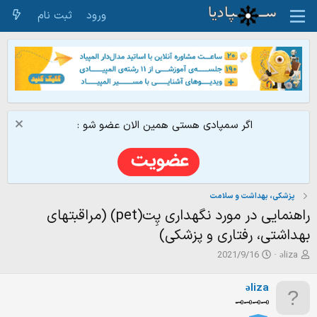
ورود
ثبت نام
اگر سمپادی هستی همین الان عضو شو :
پزشکی، بهداشت و سلامت
راهنمایی در مورد نگهداری پِت(pet) (مراقبتهای
بهداشتی، رفتاری و پزشکی)
ش
ت
2021/9/16
əliza
ر
ا
و
ر
əliza
ع
ی
🗝️🗝️🗝️🗝️
ک
خ