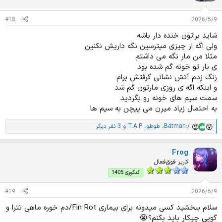
ا
ت
#18
2026/5/9
:
شاید براتون خنده دار باشه
ولی اگه از چیزی میترسین نگه داریش نکنین
مثلا من مار نگه می داشتم
ی بار تو خونه گم شده بود
زنگ زدم آتش نشانی گرفتش برام
و اینکه اگه ی روزی مارتون گم شد
سمت سیم های خونه رو بگردید
به احتمال زیاد میرن می پیچن به سیم ها
Batman:/
،
طوطو
،
T.A.P
و 3 نفر دیگر
ا
م
ت
Frog
ی
ا
کاربر فوق‌فعال
ز
کنکوری 1405
ا
ت
#19
2026/5/9
:
سلام ببخشید کسی میدونه برای بیماری Fin Rot/دم خوره ماهی تترا و
گوپی چیکار باید بکنم؟😭