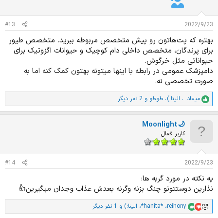
:
#13
2022/9/23
بهتره که پت‌هاتون رو پیش متخصص مربوطه ببرید. متخصص طیور
برای پرندگان، متخصص داخلی دام کوچیک و حیوانات اگزوتیک برای
حیواناتی مثل خرگوش.
دامپزشک عمومی در رابطه با اینها میتونه بهتون کمک کنه اما به
صورت تخصصی نه.
میعاد..
،
الینا:)
،
طوطو
و 2 نفر دیگر
ا
م
ت
Moonlight🌙
ی
ا
کاربر فعال
ز
ا
ت
#14
2022/9/23
:
یه نکته در مورد گربه ها:
نذارین دوستتونو چنگ بزنه وگرنه بعدش عذاب وجدان میگیرین👍
reihony
،
*hanita*
،
الینا:)
و 1 نفر دیگر
ا
م