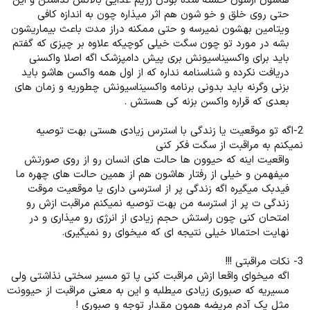
هاشون ازشون خسته شده بودن رژیم غذایی بالانس نداشتن و این
حتی روی خلق و خو شون هم اثر میذاره چون به اندازه کافی
ویتامین بهشون نمیرسه و حتی ممکنه دراز مدت باعث بیماریشون
بشه در مورد تو چون سگت خیلی کوچیکه علاوه بر چیزی که گفتم
باید برای واکسیناسیونش بری پیش دامپزشک اگه اصلا واکسنی
دریافت نکرده و شناسنامه نداره که از اول همه واکسن هاشو باید
بزنی وگرنه باید بدونی برنامه واکسیناسیونش چطوریه و زمان های
بعدی که قراره واکسن بزنه کی هستش .​
2-اگه تو موقعیت یا زندگی با استرس زیادی هستی بهت توصیه
نمیکنم به مراقبت از سگت فکر کنی
واقعیت اینه که حیوون ها حالت های انسان رو از روی صورتش
میفهمن و خیلی از رفتار هاشون هم از همین حالت های چهره ما
فیدبک میگیره اگه زندگی پر از استرسی داری یا موقعیت موقت
زندگی ت پر از استرسه من بهت توصیه نمیکنم مراقبت ازش رو
امتحان کنی چون راستش حجم زیادی از انرژی رو میذاری و در
نهایت احتمالا خیلی نتیجه ای که میخوای رو نمیگیری.​
3- نکات مراقبتی !!!
اگه میخوای واقعا ازش مراقبت کنی پا تو مسیر سختی نذاشتی ولی
مسیریه که صبوری زیادی میطلبه و این به معنی مراقبت از حیوونت
مثل یک آدم مریضه همون مقدار توجه و صبوری !​