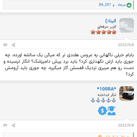
میعاد..
و
Bk_201
ا
م
ت
الینا:)
ی
ا
کاربر حرفه‌ای
ز
ا
ت
#8
2022/9/8
:
بابام خیلی ناگهانی یه عروس هلندی نر که میگن یک سالشه اورده، چه
جوری باید ازش نگهداری کرد؟ باید برد پیش دامپزشک؟ انگار ترسیده و
دست رو هم میبری نزدیک قفسش گاز میگیره، چه جوری باید آرومش
کرد؟
*100RA*
لنگر انداخته
#9
2022/9/8