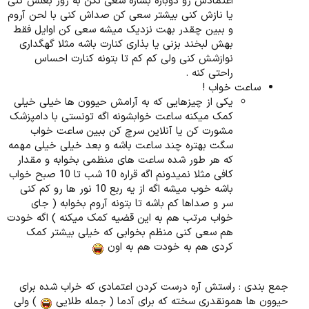
اعتمادش رو دوباره بسازه سعی نکن به زور بغلش کنی
یا نازش کنی بیشتر سعی کن صداش کنی با لحن آروم
و ببین چقدر بهت نزدیک میشه سعی کن اوایل فقط
بهش لبخند بزنی یا بذاری کنارت باشه مثلا گهگداری
نوازشش کنی ولی کم کم تا بتونه کنارت احساس
راحتی کنه .
ساعت خواب !
یکی از چیزهایی که به آرامش حیوون ها خیلی خیلی
کمک میکنه ساعت خوابشونه اگه تونستی با دامپزشک
مشورت کن یا آنلاین سرچ کن ببین ساعت خواب
سگت بهتره چند ساعت باشه و بعد خیلی خیلی مهمه
که هر طور شده ساعت های منظمی بخوابه و مقدار
کافی مثلا نمیدونم اگه قراره 10 شب تا 10 صبح خواب
باشه خوب میشه اگه از یه ربع 10 نور ها رو کم کنی
سر و صداها کم باشه تا بتونه آروم بخوابه ( جای
خواب مرتب هم به این قضیه کمک میکنه ) اگه خودت
هم سعی کنی منظم بخوابی که خیلی بیشتر کمک
کردی هم به خودت هم به اون
جمع بندی : راستش آره درست کردن اعتمادی که خراب شده برای
حیوون ها همونقدری سخته که برای آدما ( جمله طلایی
) ولی