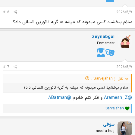
:
#16
2026/5/9
سلام ببخشید کسی میدونه که میشه به گربه تائورین انسانی داد؟
zeynabgol
Enmemeer
#17
2026/5/9
به نقل از Sarvejahan :
سلام ببخشید کسی میدونه که میشه به گربه تائورین انسانی داد؟
@Aramesh_Z
و فکر کنم خانوم
@Batman:/
Sarvejahan
ا
م
ت
سوفی
ی
ا
I need a hug
ز