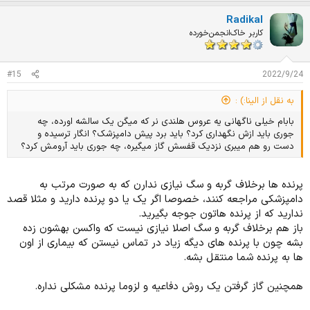
ت
Radikal
ی
ا
کاربر خاک‌انجمن‌خورده
ز
ا
ت
#15
2022/9/24
:
به نقل از الینا:) :
بابام خیلی ناگهانی یه عروس هلندی نر که میگن یک سالشه اورده، چه
جوری باید ازش نگهداری کرد؟ باید برد پیش دامپزشک؟ انگار ترسیده و
دست رو هم میبری نزدیک قفسش گاز میگیره، چه جوری باید آرومش کرد؟
پرنده ها برخلاف گربه و سگ نیازی ندارن که به صورت مرتب به
دامپزشکی مراجعه کنند، خصوصا اگر یک یا دو پرنده دارید و مثلا قصد
ندارید که از پرنده هاتون جوجه بگیرید.
باز هم برخلاف گربه و سگ اصلا نیازی نیست که واکسن بهشون زده
بشه چون با پرنده های دیگه زیاد در تماس نیستن که بیماری از اون
ها به پرنده شما منتقل بشه.
همچنین گاز گرفتن یک روش دفاعیه و لزوما پرنده مشکلی نداره.