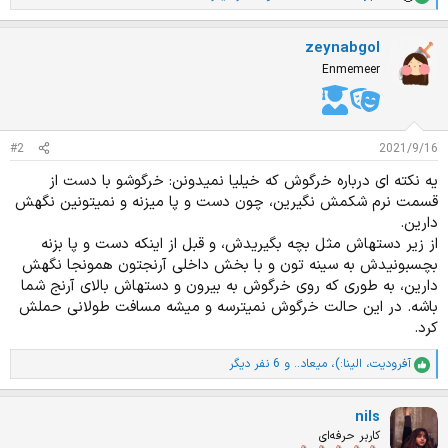
ا
م
ت
zeynabgol
ی
ا
Enmemeer
ز
ا
ت
:
#2
2021/9/16
یه نکته ای درباره خرگوش که خیلیا نمیدونن: خرگوشو با دست از
قسمت نرم شکمش نگیرین، چون دست و پا میزنه و نمیتونین نگهش
دارین.
از زیر دستهاش مثل بچه بگیریدش، و قبل از اینکه دست و پا بزنه
بچسبونیدش به سینه تون و با بخش داخلی آرنجتون همونجا نگهش
دارین، به طوری که روی خرگوش به بیرون و دستهاش بالای آرنج شما
باشه. در این حالت خرگوش نمیترسه و میشه مسافت طولانی حملش
کرد.
آفرودیت
،
الینا:)
،
میعاد..
و 6 نفر دیگر
ا
م
ت
nils
ی
ا
کاربر حرفه‌ای