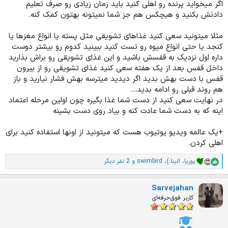
اگر میخواید پرنده رو اهلی کنید باید زمان زیادی رو صرف تعلیم
دادنش بکنید و هیچکس هم جز شما نمیتونه بهتون کمک کنه.
مثلا میتونید سعی کنید غذاهای تشویقی مثل پسته یا انواع مغزها یا
کنجد یا حتی انواع میوه رو تست کنید ببینید کدوم رو بیشتر دوست
داره اول نزدیک به قفسش باشید و این غذای تشویقی رو براش بذارید
داخل قفس بعد از یک هفته سعی کنید غذای تشویقی رو از بیرون
قفس با دست بهش بدید اگر دیدید میترسه بهش فشار نیارید و باز
هم روند قبلی رو ادامه بدید...
در نهایت سعی کنید از دست شما غذا بگیره چون اولین مرحله اعتماد
اینه که به دست شما عادت کنه و بیاد روی دست بشینه
+یک عالمه ویدیو یوتیوب هست که میتونید از اونها استفاده کنید برای
اهلی کردن.
پوریا
،
الینا:)
،
swimbird
و 2 نفر دیگر
ا
م
ت
Sarvejahan
ی
ا
کاربر فوق‌حرفه‌ای
ز
ا
ت