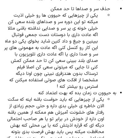
حذف سر و صداها تا حد ممکن​
یکی از چیزهایی که حیوون ها رو خیلی اذیت
میکنه تو این دوره سر و صداهای بلنده سعی کن
خیلی خونه ی پر سر و صدایی نداشته باشی مثلا
اگه عادت داری با دوستات دست جمعی فوتبال
ببینین و جیغ و داد کنین شاید بخوای یکی دو ماه
این کار رو کنسل کنی اگه عادت به مهمونی های پر
سر و صدا داری یا اگه عادت داری تلویزیون با
صدای بلند ببینی سعی کن تا حد ممکن کمش
کنی تا جایی که میتونی سعی کن اصلا فیلم
ترسناک بدون هندزفری نبینی چون اونا دیگه
مشخصا از افکت های صوتی استفاده میکنن که
استرس رو بیشتر کنه !​
به حیوون ت زمان بده که بهت اعتماد کنه
یکی از چیزهایی که باید حواست باشه اینه که سگت
الان خاطره ی خیلی بدی داره و حتی حجم زیادی از
رفتار های خشونت آمیزش هم ممکنه از همین باشه
اون داره از خودش در برابر تو یا هر صاحب احتمالی
دیگه ای که قراره اذیتش کنه یا بی محلی کنه بهش
محافظت میکنه پس باید بهش فرصت بدی بتونه