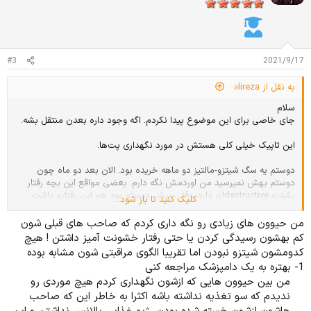
ز
ا
ت
:
#3
2021/9/17
به نقل از əlireza :
سلام
جای خاصی برای این موضوع پیدا نکردم. اگه وجود داره بعدن منتقل بشه.
این تاپیک خیلی کلی هستش در مورد نگهداری پت‌ها.
دوستم یه سگ شیتزو-مالتیز دو ماهه خریده بود. الان بعد دو ماه چون
دوستم بهش نمیرسید من اوردمش نگه دارم. بعضی مواقع این بچه رفتار
بشدت destructiveای داره. وقتی پیش دوستم بود هم این رفتارو داشت.
کلیک کنید تا باز شود...
شب‌ها تنها مونده. کلا مدت زمان زیادی رو تنها مونده. به لحاظ ظاهری
سالمه، به نظر نمیاد که که مشکل پزشکی خاصی داشته باشه. اسهال و
من حیوون های زیادی رو نگه داری کردم که صاحب های قبلی شون
استفراغ و.. هم نداره. الان من باید برای تربیت و تصحیح رفتارش چیکار کنم؟
کم بهشون رسیدگی کردن یا حتی رفتار خشونت آمیز داشتن ! هیچ
کدومشون شیتزو نبودن اما تقریبا الگوی مراقبتی شون مشابه بوده
راهی وجود داره که این بشر کمتر سر و صدا بکنه و من بتونم توی آپارتمان
1- بهتره به یک دامپزشک مراجعه کنی
نگهش دارم؟
من بین حیوون هایی که ازشون نگهداری کردم هیچ موردی رو
ندیدم که سو تغذیه نداشته باشه اکثرا به خاطر این که صاحب