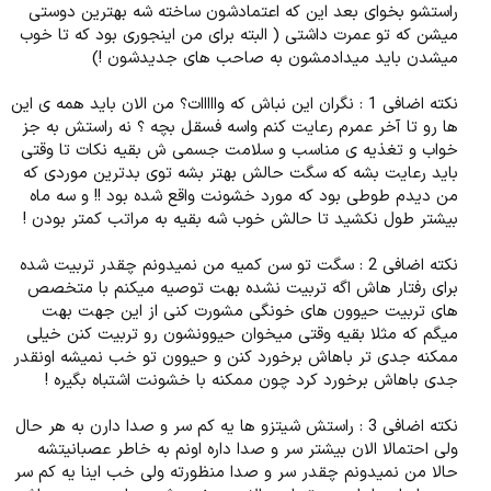
راستشو بخوای بعد این که اعتمادشون ساخته شه بهترین دوستی
میشن که تو عمرت داشتی ( البته برای من اینجوری بود که تا خوب
میشدن باید میدادمشون به صاحب های جدیدشون !)​
نکته اضافی 1 : نگران این نباش که وااااات؟ من الان باید همه ی این
ها رو تا آخر عمرم رعایت کنم واسه فسقل بچه ؟ نه راستش به جز
خواب و تغذیه ی مناسب و سلامت جسمی ش بقیه نکات تا وقتی
باید رعایت بشه که سگت حالش بهتر بشه توی بدترین موردی که
من دیدم طوطی بود که مورد خشونت واقع شده بود !! و سه ماه
بیشتر طول نکشید تا حالش خوب شه بقیه به مراتب کمتر بودن !​
نکته اضافی 2 : سگت تو سن کمیه من نمیدونم چقدر تربیت شده
برای رفتار هاش اگه تربیت نشده بهت توصیه میکنم با متخصص
های تربیت حیوون های خونگی مشورت کنی از این جهت بهت
میگم که مثلا بقیه وقتی میخوان حیوونشون رو تربیت کنن خیلی
ممکنه جدی تر باهاش برخورد کنن و حیوون تو خب نمیشه اونقدر
جدی باهاش برخورد کرد چون ممکنه با خشونت اشتباه بگیره !​
نکته اضافی 3 : راستش شیتزو ها یه کم سر و صدا دارن به هر حال
ولی احتمالا الان بیشتر سر و صدا داره اونم به خاطر عصبانیتشه
حالا من نمیدونم چقدر سر و صدا منظورته ولی خب اینا یه کم سر