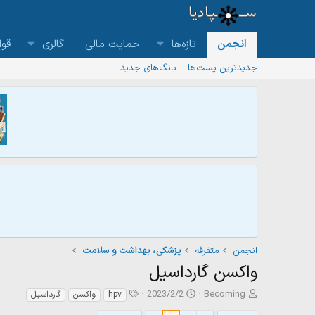
انجمن
تازه‌ها
حمایت مالی
گالری
قوا
جدیدترین پست‌ها
بانگ‌های جدید
انجمن
متفرقه
پزشکی، بهداشت و سلامت
واکسن گارداسیل
ش
ت
ت
2023/2/2
Becoming
hpv
واکسن
گارداسیل
ر
ا
گ‌