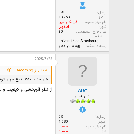
ارسال‌ها
381
امتیاز
13,753
نام مرکز سمپاد
فرزانگان امین
شهر
اصفهان
سال فارغ التحصیلی
90
دانشگاه
université de Strasbourg
رشته دانشگاه
geohydrology
2025/6/28
به نقل از Becoming :
خبر جدید اینکه، نوع چهار ظرف
از نظر اثربخشی و کیفیت و ع
Alef
کاربر فعال
ارسال‌ها
23
امتیاز
1,380
نام مرکز سمپاد
سمپاد
شهر
سمپاد