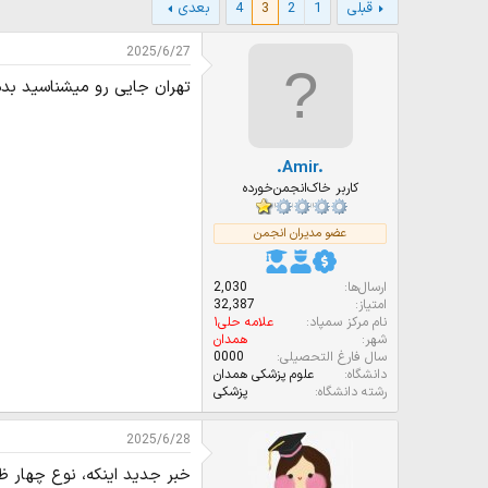
و
ر
ه
قبلی
1
2
3
4
بعدی
ع
ی
ا
ک
خ
2025/6/27
ن
ش
ن
ر
تهران جایی رو میشناسید بده
د
و
ه
ع
م
و
.Amir.
ض
کاربر خاک‌انجمن‌خورده
و
ع
عضو مدیران انجمن
ارسال‌ها
2,030
امتیاز
32,387
نام مرکز سمپاد
علامه حلی۱
شهر
همدان
سال فارغ التحصیلی
0000
دانشگاه
علوم‌ پزشکی همدان
رشته دانشگاه
پزشکی
2025/6/28
خبر جدید اینکه، نوع چهار ظر