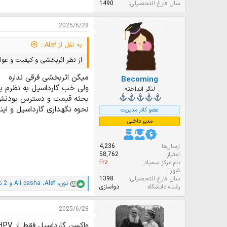
سال فارغ التحصیلی
1490
2025/6/28
به نقل از Alef :
از نظر اثربخشی و کیفیت و عوا
میگن اثربخشی فرقی نداره
Becoming
ولی خب گارداسیل به نظرم به
لنگر انداخته
بحثه قیمت و دسترس بودنش مط
نحوه نگهداری گارداسیل و ای
عضو کادر مدیریت
مدیر داخلی
ارسال‌ها
4,236
امتیاز
58,762
نام مرکز سمپاد
Frz
شهر
.
سال فارغ التحصیلی
1398
نون
،
Alef
،
Ali pasha
و 2 نفر دیگر
ا
رشته دانشگاه
دواسازی
م
ت
2025/6/28
ی
ا
واکسن گارداسیل فقط از HPV محافظت می‌کنه نه همه بیماری‌های جنسی