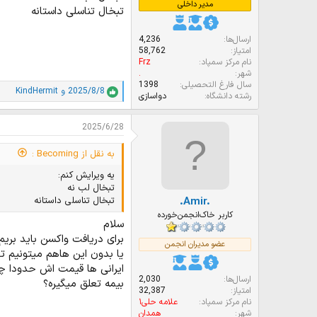
مدیر داخلی
تبخال تناسلی داستانه
ارسال‌ها
4,236
امتیاز
58,762
نام مرکز سمپاد
Frz
شهر
.
سال فارغ التحصیلی
1398
2025/8/8
و
KindHermit
ا
رشته دانشگاه
دواسازی
م
ت
2025/6/28
ی
ا
ز
به نقل از Becoming :
ا
یه ویرایش کنم:
ت
:
تبخال لب نه
تبخال تناسلی داستانه
.Amir.
کاربر خاک‌انجمن‌خورده
سلام
برای دریافت واکسن باید بری
عضو مدیران انجمن
یا بدون این هاهم میتونیم ته
ایرانی ها قیمت اش حدودا چق
ارسال‌ها
2,030
بیمه تعلق میگیره؟
امتیاز
32,387
نام مرکز سمپاد
علامه حلی۱
شهر
همدان