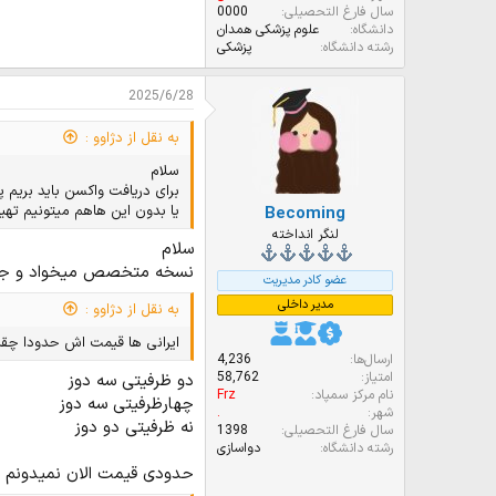
سال فارغ التحصیلی
0000
دانشگاه
علوم‌ پزشکی همدان
رشته دانشگاه
پزشکی
2025/6/28
به نقل از دژاوو :
سلام
برای دریافت واکسن باید بریم
یا بدون این هاهم میتونیم تهیه
Becoming
لنگر انداخته
سلام
نسخه متخصص میخواد و جدیدا 
عضو کادر مدیریت
مدیر داخلی
به نقل از دژاوو :
ایرانی ها قیمت اش حدودا چقدر
ارسال‌ها
4,236
امتیاز
58,762
دو ظرفیتی سه دوز
نام مرکز سمپاد
Frz
چهارظرفیتی سه دوز
شهر
.
نه ظرفیتی دو دوز
سال فارغ التحصیلی
1398
رشته دانشگاه
دواسازی
حدودی قیمت الان نمیدونم 