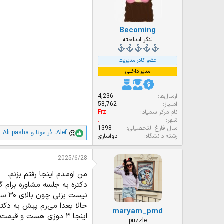
Becoming
لنگر انداخته
عضو کادر مدیریت
مدیر داخلی
ارسال‌ها
4,236
امتیاز
58,762
نام مرکز سمپاد
Frz
شهر
.
سال فارغ التحصیلی
1398
Alef
،
دُر مونا
و
Ali pasha
ا
رشته دانشگاه
دواسازی
م
ت
2025/6/28
ی
ا
من اومدم اینجا رفتم بزنم.
ز
دکتره یه جلسه مشاوره برام
ا
ت
نیست بزنی چون بالای ۳۰ سالته.
:
حالا بعدا می‌رم پیش یه دکتر 
maryam_pmd
اینجا ۳ دوزی هست و قیمت هر دوز ۱۰۰ یورو میشه
puzzle