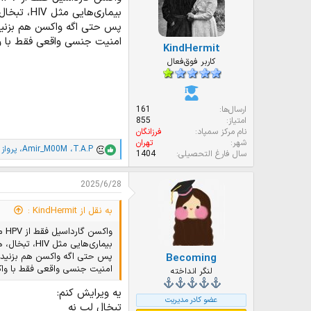
ز
بیماری‌هایی مثل HIV، تبخال، هپاتیتb، کلامیدیا، سوزاک، سیفلیس و… هنوز خطرناکن
ا
ت
پس حتی اگه واکسن هم بزنید
:
امنیت جنسی واقعی فقط با وا
KindHermit
کاربر فوق‌فعال
ارسال‌ها
161
امتیاز
855
نام مرکز سمپاد
فرزانگان
شهر
تهران
T.A.P
،
Amir_M00M
،
پرواز
و 
ا
سال فارغ التحصیلی
1404
م
ت
2025/6/28
ی
ا
ز
به نقل از KindHermit :
ا
واکسن گارداسیل فقط از HPV محافظت می‌کنه نه همه بیماری‌های جنسی
ت
:
بیماری‌هایی مثل HIV، تبخال، هپاتیتb، کلامیدیا، سوزاک، سیفلیس و… هنوز خطرناکن
پس حتی اگه واکسن هم بزنید ه
Becoming
امنیت جنسی واقعی فقط با واکس
لنگر انداخته
یه ویرایش کنم:
عضو کادر مدیریت
تبخال لب نه