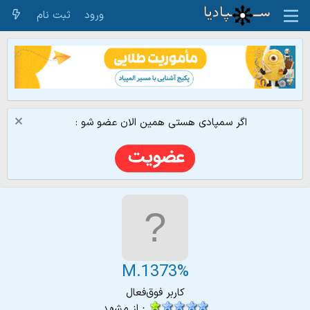
ورود
ثبت نام
اگر سمپادی هستی همین الان عضو شو :
M.1373%
کاربر فوق‌فعال
·
از
مشهد