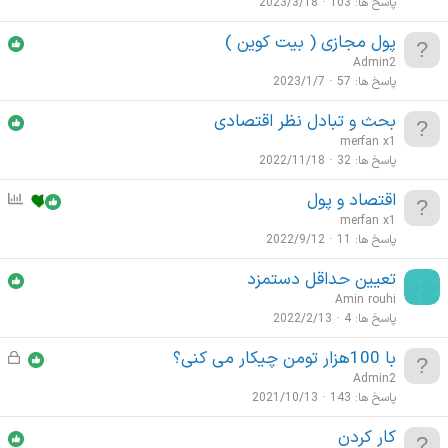
پاسخ ها
103
2023/3/18
پول مجازی ( بیت کوین )
Admin2
پاسخ ها
57
2023/1/7
بحث و تبادل نظر اقتصادی
merfan x1
پاسخ ها
32
2022/11/18
اقتصاد و پول
ن
ظ
merfan x1
ر
پاسخ ها
11
2022/9/12
س
تعیین حداقل دستمزد
ن
Amin rouhi
ج
پاسخ ها
4
2022/2/13
ی
با 100هزار تومن چیکار می کنی؟
ق
ف
Admin2
ل
پاسخ ها
143
2021/10/13
ش
کار کردن
د