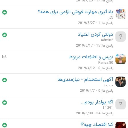
پاسخ ها
17
2019/7/25
یادگیری مهارت فروش الزامی برای همه؟
نگار
پاسخ ها
1
2019/6/27
دولتی کردن اعتیاد
Admin2
پاسخ ها
15
2019/6/17
بورس و اطلاعات مربوط
ن
ظ
Parisa.80
ر
پاسخ ها
0
2019/4/12
س
آگهی استخدام - نیازمندی‌ها
ن
حمیده
ج
پاسخ ها
0
2019/4/7
ی
اگه پولدار بودم...
f-1391
پاسخ ها
54
2018/5/30
کلا اقتصاد چیه؟!