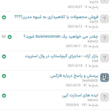
Xxx79
ه
پاسخ ها
9
2021/6/27
فروش محصولات یا کلاهبرداری به شیوه مدرن؟؟؟؟
Xxx79
پاسخ ها
4
2021/6/12
چقدر می خواهید یک businessman شوید؟
ن
ظ
Admin2
ر
پاسخ ها
23
2021/4/17
س
بازار آزاد—ماجرای گیم‌استاپ در وال استریت
ن
Void
ج
پاسخ ها
2
2021/3/18
ی
پرسش و پاسخ درباره فارکس
farshidGCD
پاسخ ها
81
2021/2/15
ایده های استارت آپی
Admin2
پاسخ ها
101
2020/8/6