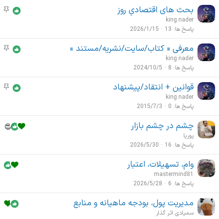
و
بحث های اقتصادیِ روز
م
ع
و
king.nader
ا
ض
پاسخ ها
13
2026/1/15
ت
و
م
معرفی « کتاب/سایت/نشریه/مستند »
م
ع
ه
و
king.nader
ا
م
ض
پاسخ ها
8
2024/10/5
ت
و
م
قوانین + انتقاد/پیشنهاد
م
ع
ه
و
king.nader
ا
م
ض
پاسخ ها
0
2015/7/3
ت
و
م
چشم در چشم بازار
ع
ه
پوریا
ا
م
پاسخ ها
16
2026/5/30
ت
م
وام، تسهیلات، اعتبار
ه
mastermind81
م
پاسخ ها
6
2026/5/28
مدیریت پول، بودجه ماهیانه و منابع
سمپادی اثر گذار