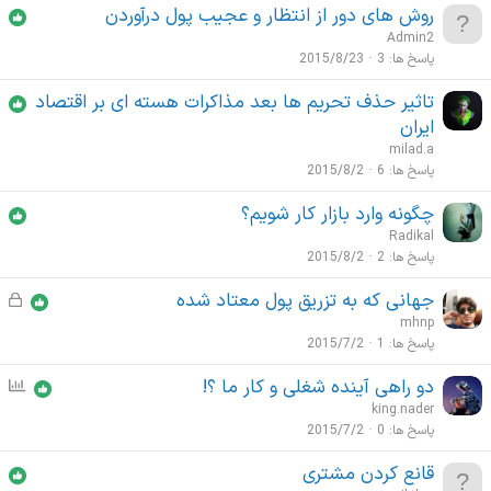
روش های دور از انتظار و عجیب پول درآوردن
Admin2
پاسخ ها
3
2015/8/23
تاثیر حذف تحریم ها بعد مذاکرات هسته ای بر اقتصاد
ایران
milad.a
پاسخ ها
6
2015/8/2
چگونه وارد بازار کار شویم؟
Radikal
پاسخ ها
2
2015/8/2
جهانی که به تزریق پول معتاد شده
ق
ف
mhnp
ل
پاسخ ها
1
2015/7/2
ش
دو راهی آینده شغلی و کار ما ؟!
ن
د
ظ
king.nader
ه
ر
پاسخ ها
0
2015/7/2
س
قانع کردن مشتری
ن