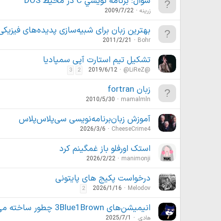
سوال: برنامه نويسي C در محيط DOS
زرينه
2009/7/22
بهترین زبان برای شبیه‌سازی پدیده‌های فیزیکی
2011/2/21
Bohr
تشکیل تیم استارت آپی سمپادیا
2019/6/12
@LiReZ@
3
2
زبان fortran
2010/5/30
mamalmln
آموزش زبان‌برنامه‌نویسی سی‌پلاس‌پلاس
2026/3/6
CheeseCrime4
استک اورفلو باز غمگینم کرد
2026/2/22
manimonji
درخواست پکیج های پایتونی
2026/1/16
Melodov
2
انیمیشن‌های 3Blue1Brown چطور ساخته می‌شن؟
هادی.
2025/7/1