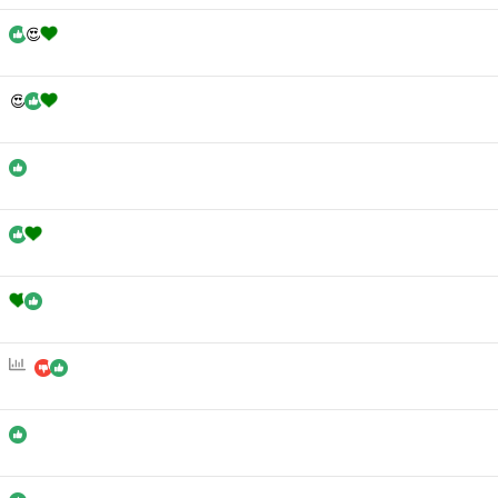
ن
ظ
ر
س
ن
ج