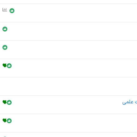
ن
ظ
ر
س
ن
ج
ی
ت علمی