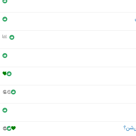
ی
ن
ظ
ر
س
ن
ج
ی