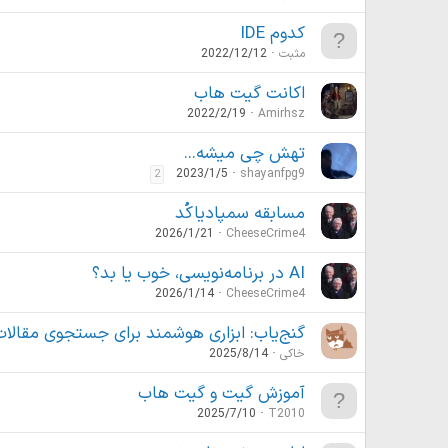
کدوم IDE
مثبت
2022/12/12
اکانت گیت هاب
2022/2/19
Amirhsz
تهش چی میشه...
2023/1/5
shayanfpg9
2
مسابقه سمپادیاکُد
2026/1/21
CheeseCrime4
AI در برنامه‌نویسی، خوب یا بد؟
2026/1/14
CheeseCrime4
گنج‌یاب: ابزاری هوشمند برای جستجوی مقالا
خاکی
2025/8/14
آموزش گیت و گیت هاب
2025/7/10
T2010