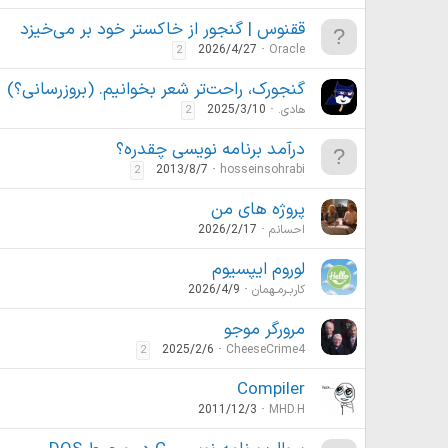
ققنوس | گنجور از خاکستر خود بر می‌خیزد
2026/4/27
Oracle
2
گنجورک، راحت‌تر شعر بخوانیم. (بروزرسانی؟)
هادی.
2025/3/10
2
درآمد برنامه نویسی چقدره؟
2013/8/7
hosseinsohrabi
2
پروژه های من
احسانم
2026/2/17
لوروم ایپسیوم
کاربـرمـهمان
2026/4/9
مرورگر موجو
2025/2/6
CheeseCrime4
2
Compiler
2011/12/3
MHD.H