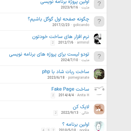
اولین پروژه برنامه نویسی
مثبت
2023/9/16
چگونه صفحه اول گوگل باشیم؟
2017/2/23
golicando
نرم افزار های ساخت خودتون
2012/7/6
arminsl
2
تودو لیست برای پروژه های برنامه نویسی
مثبت
2024/7/10
ساخت ربات شاد با php
2023/6/18
pomegranate
ساخت Fake Page
2014/4/4
Anita H
2
لایک کن
خاکی
2022/9/13
2
اولين برنامه ؟
2010/5/10
poolia
4
3
2