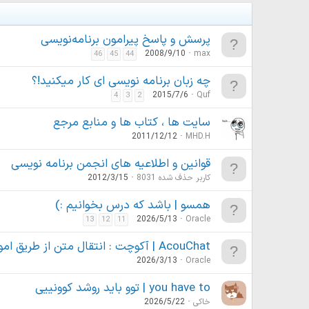
پرسش و پاسخ پیرامون برنامه‌نویسی
2008/9/10
max
46
45
44
چه زبان برنامه نویسی ای کار میکنید!؟
2015/7/6
Quf
4
3
2
سایت ها ، کتاب ها و منابع مرجع
2011/12/12
MHD.H
قوانین و اطلاعیه های انجمن برنامه نویسی
کاربر حذف شده 8031
2012/3/15
همسو | باشد که درس بخوانیم :)
2026/5/13
Oracle
13
12
11
AcouChat | آکوچت : انتقال متن از طریق امواج صوتی
2026/3/13
Oracle
you have to | توو باید روشد کوونییی
خاکی
2026/5/22