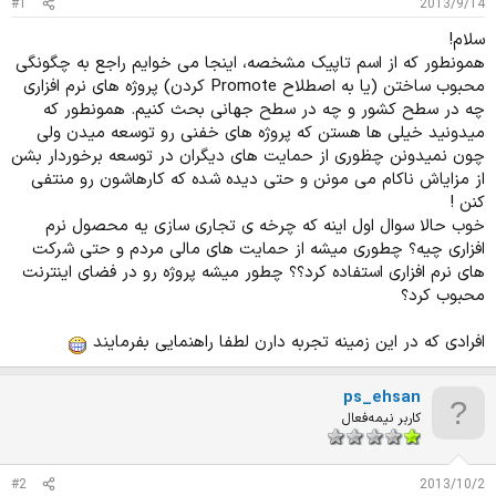
#1
2013/9/14
د
و
ه
ع
سلام!
م
همونطور که از اسم تاپیک مشخصه، اینجا می خوایم راجع به چگونگی
و
محبوب ساختن (یا به اصطلاح Promote کردن) پروژه های نرم افزاری
ض
چه در سطح کشور و چه در سطح جهانی بحث کنیم. همونطور که
و
ع
میدونید خیلی ها هستن که پروژه های خفنی رو توسعه میدن ولی
چون نمیدونن چظوری از حمایت های دیگران در توسعه برخوردار بشن
از مزایاش ناکام می مونن و حتی دیده شده که کارهاشون رو منتفی
کنن !
خوب حالا سوال اول اینه که چرخه ی تجاری سازی یه محصول نرم
افزاری چیه؟ چطوری میشه از حمایت های مالی مردم و حتی شرکت
های نرم افزاری استفاده کرد؟؟ چطور میشه پروژه رو در فضای اینترنت
محبوب کرد؟
افرادی که در این زمینه تجربه دارن لطفا راهنمایی بفرمایند
ps_ehsan
کاربر نیمه‌فعال
#2
2013/10/2