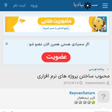
ورود
ثبت نام
اگر سمپادی هستی همین الان عضو شو :
برنامه نویسی
محبوب ساختن پروژه های نرم افزاری
ش
ت
2013/9/14
KeyvanSaturn
ر
ا
و
ر
KeyvanSaturn
ع
ی
کاربر نیمه‌فعال
ک
خ
ن
ش
ن
ر