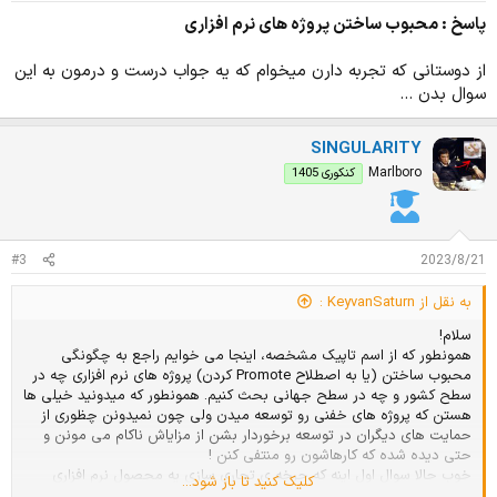
پاسخ : محبوب ساختن پروژه های نرم افزاری
از دوستانی که تجربه دارن میخوام که یه جواب درست و درمون به این
سوال بدن ...
SINGULARITY
Marlboro
کنکوری 1405
#3
2023/8/21
به نقل از KeyvanSaturn :
سلام!
همونطور که از اسم تاپیک مشخصه، اینجا می خوایم راجع به چگونگی
محبوب ساختن (یا به اصطلاح Promote کردن) پروژه های نرم افزاری چه در
سطح کشور و چه در سطح جهانی بحث کنیم. همونطور که میدونید خیلی ها
هستن که پروژه های خفنی رو توسعه میدن ولی چون نمیدونن چظوری از
حمایت های دیگران در توسعه برخوردار بشن از مزایاش ناکام می مونن و
حتی دیده شده که کارهاشون رو منتفی کنن !
خوب حالا سوال اول اینه که چرخه ی تجاری سازی یه محصول نرم افزاری
کلیک کنید تا باز شود...
چیه؟ چطوری میشه از حمایت های مالی مردم و حتی شرکت های نرم افزاری