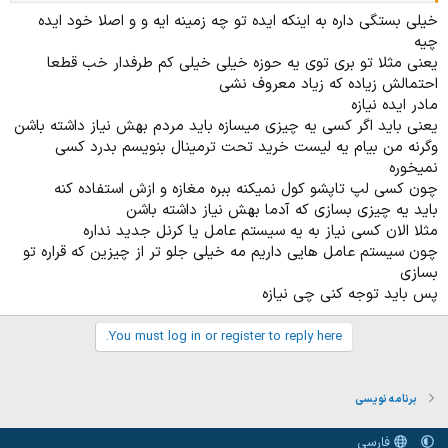
استفاده کرد؟؟ چطور میشه پروژه رو در فضای اینترنت محبوب کرد؟
خیلی بستگی داره به اینکه ایده تو چه زمینه ایه و و اصلا خود ایده
چیه
افرادی که در این زمینه تجربه دارن لطفا راهنمایی بفرمایند
یعنی مثلا تو بری توی یه حوزه خیلی خیلی کم طرفدار خب قطعا
احتمالش زیاده که زیاد معروف نشی
مادر ایده نیازه
یعنی باید اگر کسی یه چیزی میسازه باید مردم بهش نیاز داشته باشن
وگرنه من بیام یه لیست خرید تحت ترمینال بنویسم بدرد کسی
نمیخوره
چون کسی لپ تاپشو کول نمیکنه ببره مغازه و ازش استفاده کنه
باید یه چیزی بسازی که آدما بهش نیاز داشته باشن
مثلا الان کسی نیاز به یه سیستم عامل یا کرنل جدید نداره
چون سیستم عامل هایی داریم مه خیلی جلو تر از چیزین که قراره تو
بسازی
پس باید توجه کنی چی نیازه
You must log in or register to reply here.
برنامه نویسی
فارسی