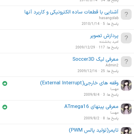
پاسخ ها
54
2010/3/14
آشنایی با قطعات ساده الکترونیکی و کاربرد آنها
hasangolab
پاسخ ها
5
2010/1/14
پردازش تصویر
امید بخشنده
پاسخ ها
117
2009/12/29
معرفی لیگ Soccer3D
Admin2
پاسخ ها
25
2009/12/16
وقفه های خارجی(External Interrupt)
مهسـا
پاسخ ها
3
2009/8/4
معرفی پینهای ATmega16
مهسـا
پاسخ ها
8
2009/8/2
تایمر(تولید پالس PWM)