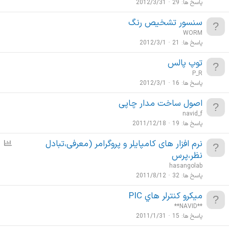
پاسخ ها
29
2012/3/31
سنسور تشخیص رنگ
WORM
پاسخ ها
21
2012/3/1
توپ پالس
P_R
پاسخ ها
16
2012/3/1
اصول ساخت مدار چاپی
navid_f
پاسخ ها
19
2011/12/18
نرم افزار های کامپایلر و پروگرامر (معرفی،تبادل
ن
ظ
نظر،پرس
ر
hasangolab
س
پاسخ ها
32
2011/8/12
ن
ميكرو كنترلر هاي PIC
ج
**NAVID**
ی
پاسخ ها
15
2011/1/31