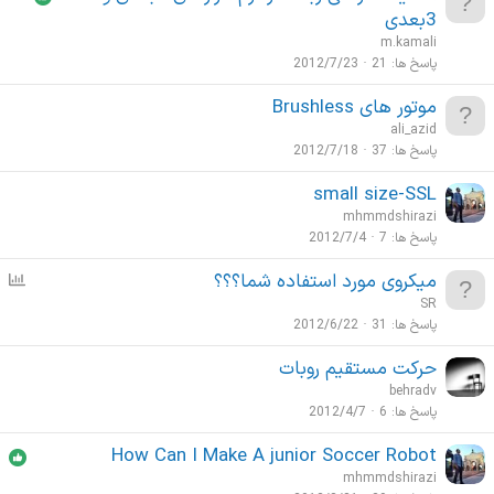
ظ
3بعدی
ر
m.kamali
س
پاسخ ها
21
2012/7/23
ن
موتور های Brushless
ج
ali_azid
ی
پاسخ ها
37
2012/7/18
small size-SSL
mhmmdshirazi
پاسخ ها
7
2012/7/4
میکروی مورد استفاده شما؟؟؟
ن
ظ
SR
ر
پاسخ ها
31
2012/6/22
س
حرکت مستقیم روبات
ن
behradv
ج
پاسخ ها
6
2012/4/7
ی
How Can I Make A junior Soccer Robot
mhmmdshirazi