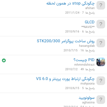
چگونگی stop در همون لحظه
afshari
پاسخ ها
7
2011/1/24
GLCD
**NAVID**
پاسخ ها
6
2010/9/16
روش ساخت پروگرامر STK200/300
hasangolab
پاسخ ها
16
2010/7/15
PID چیست؟
mhmmdshirazi
پاسخ ها
49
2010/7/2
چگونگی ارتباط پورت پرینتر و VS 6.0
mohpooria
پاسخ ها
5
2010/6/15
سولونویید
aghasina