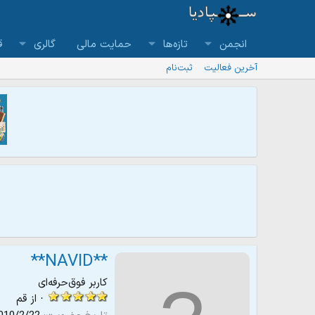
انجمن
تازه‌ها
حمایت مالی
گالری
ق
آخرین فعالیت
ثبت‌نام
**NAVID**
کاربر فوق‌حرفه‌ای
·
از
قم