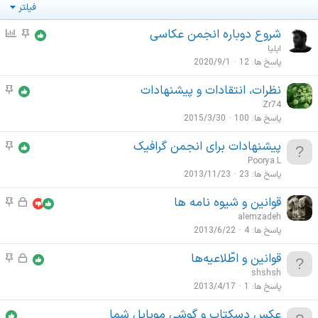
فیلتر
شروع دوباره انجمن عکاسی
م
ن
و
ظ
ایلیا
ض
ر
پاسخ ها
12
2020/9/1
و
س
نظرات، انتقادات و پیشنهادات
م
ع
ن
و
Zr74
ا
ج
ض
پاسخ ها
100
2015/3/30
ت
ی
و
م
پیشنهادات برای انجمن گرافیک
م
ع
ه
و
Poorya.L
ا
م
ض
پاسخ ها
23
2013/11/23
ت
و
م
قوانین و شیوه نامه ها
ق
م
ع
ه
ف
و
alemzadeh
ا
م
ل
ض
پاسخ ها
4
2013/6/22
ت
ش
و
م
قوانین و اطّلاعیه‌ها
ق
م
د
ع
ه
ف
و
shshsh
ه
ا
م
ل
ض
پاسخ ها
1
2013/4/17
ت
ش
و
م
عکس دسکتاپ و گوشی موبایل شما
د
ع