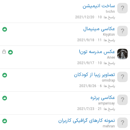
ش
ساخت انیمیشن
د
tvchn
ه
پاسخ ها
10
2021/12/20
عکاسی مینیمال
Krypton
پاسخ ها
11
2021/9/18
عکس مدرسه تون!
ق
ف
Anee
ل
پاسخ ها
10
2021/9/17
ش
تصاویر زیبا از کودکان
د
omidrap
ه
پاسخ ها
6
2021/8/26
عکاسی پرتره
amparisay
پاسخ ها
21
2021/7/23
نمونه کارهای گرافیکی کاربران
mehran