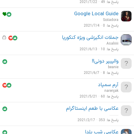
پاسخ ها
49
2021/7/22
Google Local Guide
Soñadora
پاسخ ها
0
2021/7/4
جملات انگیزشی ویژه کنکوریا
ق
ف
Asaliiiii
ل
پاسخ ها
10
2021/6/13
ش
والپیپر دونی!!
د
beanie
ه
پاسخ ها
8
2021/6/7
آرم سمپاد
narenjak
پاسخ ها
60
2021/5/21
عکاسی با طعم اینستاگرام
..........
پاسخ ها
353
2021/2/17
عکاسی شب یلدا