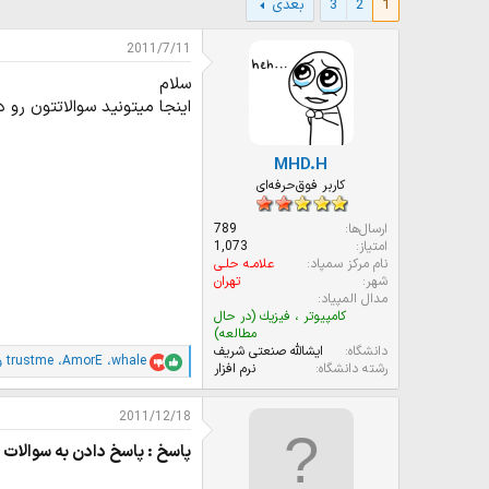
1
2
3
بعدی
و
ر
ع
ی
ک
خ
2011/7/11
ن
ش
سلام
ن
ر
د
و
اینجا میتونید سوالاتتون رو د
ه
ع
م
MHD.H
و
ض
کاربر فوق‌حرفه‌ای
و
ع
ارسال‌ها
789
امتیاز
1,073
نام مرکز سمپاد
علامـه حلـی
شهر
تهران
مدال المپیاد
كامپيوتر ، فيزيك (در حال
مطالعه)
دانشگاه
ایشالله صنعتى شریف
whale
،
AmorE
،
trustme
و 1 نف
ا
رشته دانشگاه
نرم افزار
م
ت
2011/12/18
ی
ا
پاسخ : پاسخ دادن به سوالات ش
ز
ا