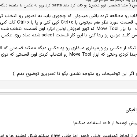
 یاد گرفتم اما سوالم این بود:
توو عکس) رو کات کرد بعد paste کرد روو یه عکس یا منظره دیگه؟
دوم هم اینه که بعد از انتخاب ، با ابزار Move Tool که توی اموزش اولین ا
و رها کنی با این کار قسمت select شده میاد روی عکس جدید
انتخاب کردی اون قسمتی که توی عکس پایین گفتم رو تیک بزن
و اگر این توضیحات رو متوجه نشدی بگو تا تصویری توضیح بدم :)
افیکی
cs5 استفاده میکنم!