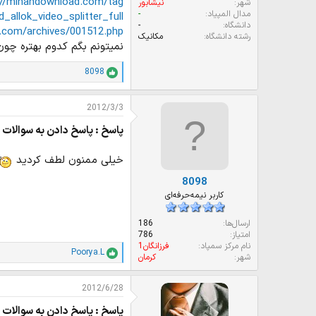
http://mihandownload.com/tag/نرم%20افزار%20بر
شهر
نیشابور
مدال المپیاد
-
llok_video_splitter_full/
دانشگاه
-
.com/archives/001512.php
رشته دانشگاه
مکانیک
نمیتونم بگم کدوم بهتره چون
8098
ا
م
ت
2012/3/3
ی
ا
پاسخ : پاسخ دادن به سوالات ش
ز
ا
ت
خیلی ممنون لطف کردید
:
8098
کاربر نیمه‌حرفه‌ای
ارسال‌ها
186
امتیاز
786
نام مرکز سمپاد
فرزانگان1
Poorya.L
ا
شهر
کرمان
م
ت
2012/6/28
ی
ا
پاسخ : پاسخ دادن به سوالات ش
ز