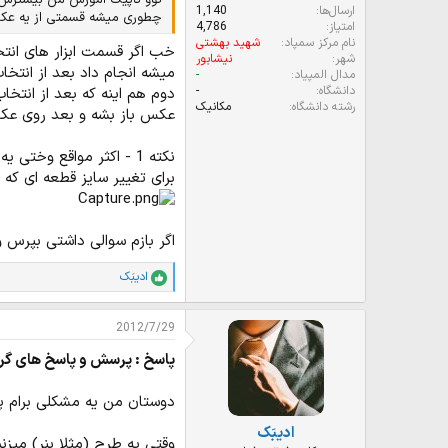
توو تاپیک آموزش من بیشترش رو
ارسال‌ها
1,140
چطوری میشه قسمتی از یه عکس ( مثلا شخصی 
امتیاز
4,786
نام مرکز سمپاد
شهید بهشتی
شهر
نیشابور
مدال المپیاد
-
دانشگاه
-
رشته دانشگاه
مکانیک
عکس باز بشه و بعد روی عکس کلید موس ر
نکته 1 - اکثر مواقع وختی یه تیکه از عکسی رو ورمیداری میذاری رو یه عکس دیگه ممکنه قسمتی که انتخاب کردی با عکست نخونه یعنی کوچیکتر یا بزرگتر باشه
برای تغییر سایز قطعه ای که جدا کردی وختی که ابزار Move Tool رو 
اگر بازم سوالی داشتی بپرس 
ادیبَک
ا
م
ت
2012/7/29
ی
ا
پاسخ : پرسش و پاسخ های گر
ز
ا
ت
دوستان من یه مشکلی برام پیش اومده! از 
:
ادیبَک