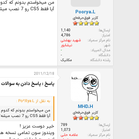
ت
من میخواستم بدونم که کدوم نسخه از فتوشاپ روی ویندوز7 کار میکن
:
آیا فقط CS5 رو 7 نصب میشه؟
Poorya.L
کاربر فوق‌حرفه‌ای
ارسال‌ها
1,140
امتیاز
4,786
نام مرکز سمپاد
شهید بهشتی
شهر
نیشابور
مدال المپیاد
-
دانشگاه
-
رشته دانشگاه
مکانیک
2011/12/18
پاسخ : پاسخ دادن به سوالات ش
به نقل از Po²Яya.L :
MHD.H
من میخواستم بدونم که کدوم نسخه از فتوشاپ روی ویندوز7 کار میکنه اخه
کاربر فوق‌حرفه‌ای
آیا فقط CS5 رو 7 نصب میشه؟
ارسال‌ها
789
خیـر دوست عزیز !
امتیاز
1,073
ویندوز سون تمامی نسخه هار
نام مرکز سمپاد
علامـه حلـی