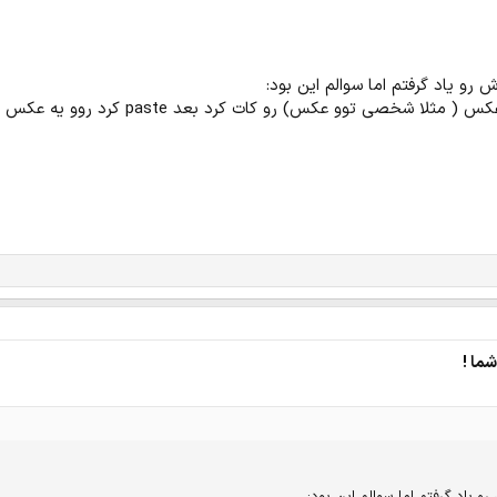
و یاد گرفتم اما سوالم این بود:
ی توو عکس) رو کات کرد بعد paste کرد روو یه عکس یا منظره دیگه؟
ما !