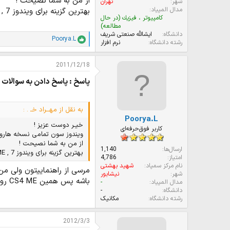
از من به شما نصیحت !
شهر
تهران
مدال المپیاد
بهترین گزینه برای ویندوز 7 , CS4 ME هست ! :)
كامپيوتر ، فيزيك (در حال
مطالعه)
دانشگاه
ایشالله صنعتى شریف
Poorya.L
ا
رشته دانشگاه
نرم افزار
م
ت
2011/12/18
ی
ا
پاسخ : پاسخ دادن به سوالات ش
ز
ا
ت
:
به نقل از مهــراد خـ . :
Poorya.L
خیـر دوست عزیز !
کاربر فوق‌حرفه‌ای
ویندوز سون تمامی نسخه هارو 
از من به شما نصیحت !
ارسال‌ها
1,140
بهترین گزینه برای ویندوز 7 , CS4 ME هست ! :)
امتیاز
4,786
نام مرکز سمپاد
شهید بهشتی
مرسی از راهنماییتون ولی من چند نسخه CS2 داشتم که رو xp درست کار میک
شهر
نیشابور
باشه پس همین CS4 ME رو نصب میکنم
مدال المپیاد
-
دانشگاه
-
رشته دانشگاه
مکانیک
2012/3/3