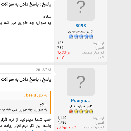
پاسخ : پاسخ دادن به سوالات ش
سلام
یه سوال: چه طوری می شه یه
8098
کاربر نیمه‌حرفه‌ای
ارسال‌ها
186
امتیاز
786
نام مرکز سمپاد
فرزانگان1
شهر
کرمان
2012/3/3
پاسخ : پاسخ دادن به سوالات ش
به نقل از bee :
Poorya.L
سلام
کاربر فوق‌حرفه‌ای
یه سوال: چه طوری می شه یه ق
ارسال‌ها
1,140
خب شما میتونید از نرم افزار
امتیاز
4,786
واسه این کار نرم افزار زیاد
نام مرکز سمپاد
شهید بهشتی