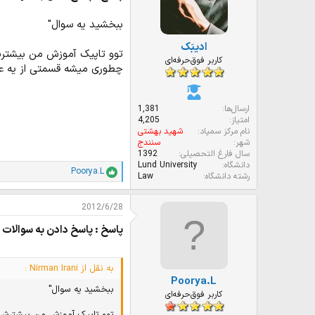
ا
ت
ببخشید یه سوال"
:
ادیبَک
توو تاپیک آموزش من بیشترش ر
کاربر فوق‌حرفه‌ای
چطوری میشه قسمتی از یه عکس ( مثلا شخص
ارسال‌ها
1,381
امتیاز
4,205
نام مرکز سمپاد
شهید بهشتی
شهر
سنندج
سال فارغ التحصیلی
1392
دانشگاه
Lund University
Poorya.L
ا
رشته دانشگاه
Law
م
ت
2012/6/28
ی
ا
پاسخ : پاسخ دادن به سوالات ش
ز
ا
ت
:
به نقل از Nirman Irani :
Poorya.L
ببخشید یه سوال"
کاربر فوق‌حرفه‌ای