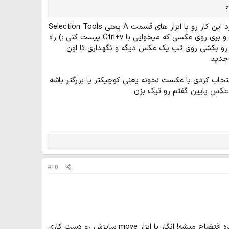
خب اگر قسمت ابزار های انتخاب رو مطالعه کرده باشی میدونی که چجوری باید یه تصویر رو انتخاب کرد این کار رو با ابزار های قسمت A یعنی Selection Tools
میشه انجام داد بعد از انتخاب قسمت مورد نظر هم میتونی با Ctrl+c کپی کنی و یا با Ctrl+x کات کنی و بری روی عکسی که میخوایی با Ctrl+v پیست کنی :) راه
بزاره اون قسمت انتخاب شده رو بکشی روی تب یک عکس دیگه و نگهداری تا اون
#10
وقتی یه طرح (مثلا بنر) میزنم از لحاظ کمیفیت خیلی خوبه. اما وقتی save میکنم شکل نوشته ها و غیره افتضاح میشه! انگار با ابزار move سایزش رو دست کاری