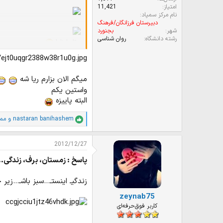
امتیاز
11,421
نام مرکز سمپاد
دبيرستان فرزانگان/فرهنگ
شهر
بجنورد
رشته دانشگاه
روان شناسی
مثل اینا..!
/ejt0uqgr2388w38r1u0g.jpg
میگم الان بزارم ریا شه
واستین یکم
البته پاییزه
nastaran banihashem
و
مم
ا
م
ت
2012/12/27
ی
ا
پاسخ : زمستان، برف، زندگی..
ز
ا
ت
زندگیـ اینستـ...سبز باشـ...زیر خ
:
zeynab75
کاربر فوق‌حرفه‌ای