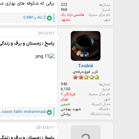
برفی که شکوفه های بهاری مش
ارسال‌ها
222
امتیاز
968
نام مرکز سمپاد
هاشمی نژاد یک
ALI.Z
و
G.MM
ا
شهر
مشهد
م
ت
2013/3/7
ی
ا
پاسخ : زمستان و برف و زندگی
ز
ا
ت
:
Toobiii
کاربر فوق‌حرفه‌ای
ارسال‌ها
940
امتیاز
6,150
نام مرکز سمپاد
فرزانگان ۲
شهر
تهران
مدال المپیاد
شیمی
دانشگاه
شهید بهشتی
،
nasim fakhr mohammadi
ا
رشته دانشگاه
پزشکی
م
ت
2013/3/11
ی
ا
پاسخ : زمستان و برف و زندگی
ز