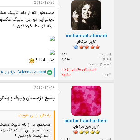
و
ر
2012/12/26
ع
ی
همینطور که از نام تاپیک مش
ک
خ
ن
ش
میخوایم تو این تاپیک عکسهای
ن
ر
البته توسط خودتون..!
د
و
mohamad.ahmadi
ه
ع
م
کاربر حرفه‌ای
و
ض
ارسال‌ها
361
و
امتیاز
6,547
مثل اینا..!
ع
نام مرکز سمپاد
دبیرستان هاشمی نژاد ١
riant
،
Golenazzz
،
كياناز
و 6 نفر دیگر
ا
شهر
مشهد
م
ت
2012/12/26
ی
ا
پاسخ : ژمستان و برف و زندگی
ز
ا
ت
:
به نقل از بی هویت :
nilofar banihashem
همینطور که از نام تاپیک مشخص
کاربر فوق‌حرفه‌ای
میخوایم تو این تاپیک عکسهایی 
البته توسط خودتون..!
ارسال‌ها
1,011