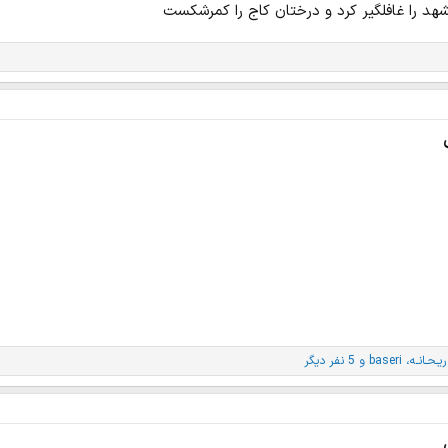
هد را غافلگیر کرد و درختان کاج را کمرشکست
ریـحـانـه
،
baseri
و 5 نفر دیگر