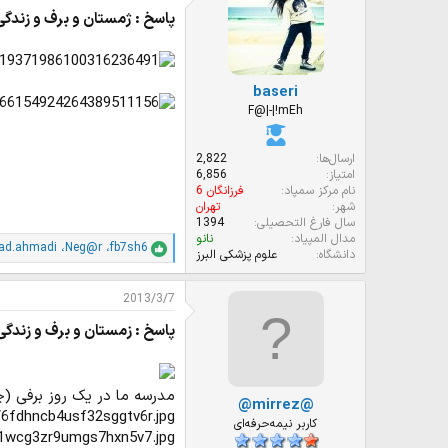
ا
پاسخ : ژمستان و برف و زندگی
ز
ا
ت
:
baseri
F@|-|!mEh
ارسال‌ها
2,822
امتیاز
6,856
نام مرکز سمپاد
فرزانگان 6
شهر
تهران
سال فارغ التحصیلی
1394
مدال المپیاد
نانو
d.ahmadi
،
Neg@r
،
fb7sh6
ا
دانشگاه
علوم پزشکی البرز
م
ت
2013/3/7
ی
ا
پاسخ : زمستان و برف و زندگی
ز
ا
ت
:
مدرسه ما در یک روز برفی (چ
@mirrez@
s/6fdhncb4usf32sggtv6r.jpg
کاربر نیمه‌حرفه‌ای
s/1wcg3zr9umgs7hxn5v7.jpg