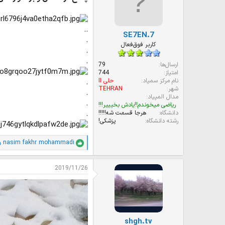
ا
ت
:
..
SE7EN.7
.
کاربر فوق‌فعال
.
.
ارسال‌ها
79
امتیاز
744
نام مرکز سمپاد
حلی II
.
شهر
TEHRAN
.
مدال المپیاد
.
ریاضی میخوندم!!یادش بخیییر!!!
دانشگاه
هرجا قسمت شه!!!!!
.
رشته دانشگاه
پزشکی!
nasim fakhr mohammadi
و
ا
م
ت
2019/11/26
ی
ا
ز
ا
ت
:
shgh.tv