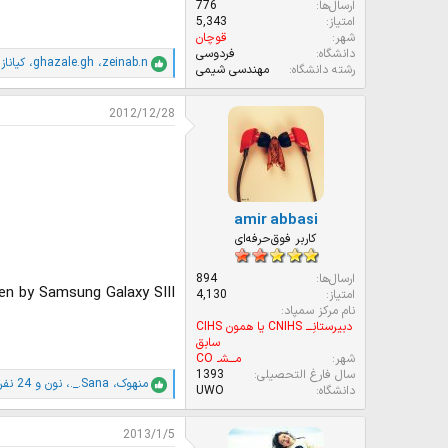
ارسال‌ها
776
امتیاز
5,343
شهر
قوچان
دانشگاه
فردوسی
zeinab.n
،
ghazale.gh
،
كياناز
و
ا
رشته دانشگاه
مهندسی شیمی
م
ت
2012/12/28
ی
ا
ز
ا
ت
:
amir abbasi
کاربر فوق‌حرفه‌ای
ارسال‌ها
894
en by Samsung Galaxy SIII
امتیاز
4,130
نام مرکز سمپاد
دبیرستانِـــ CNIHS یا همون CIHS
سابق
شهر
مـــشـ CO
سال فارغ التحصیلی
1393
منهوک
،
._.Sana
،
نون
و 24 نفر دیگر
ا
دانشگاه
UWO
م
ت
2013/1/5
ی