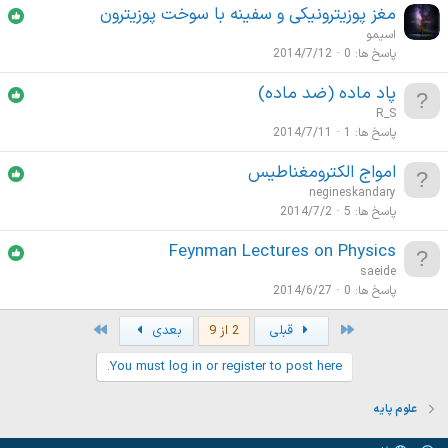
مغز پوزیترونیکی و سفینه با سوخت پوزیترون
اسیمو
پاسخ ها
0
2014/7/12
پاد ماده (ضد ماده)
R_S
پاسخ ها
1
2014/7/11
امواج الکترومغناطیس
negineskandary
پاسخ ها
5
2014/7/2
Feynman Lectures on Physics
saeide
پاسخ ها
0
2014/6/27
Last
First
قبلی
2 از 9
بعدی
You must log in or register to post here.
علوم پایه