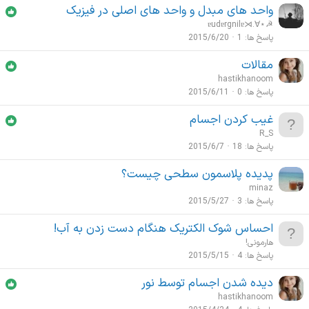
واحد های مبدل و واحد های اصلی در فیزیک
ɐudɐrgnilɐ⋊.∀⋆☭
پاسخ ها
1
2015/6/20
مقالات
hastikhanoom
پاسخ ها
0
2015/6/11
غیب کردن اجسام
R_S
پاسخ ها
18
2015/6/7
پدیده پلاسمون سطحی چیست؟
minaz
پاسخ ها
3
2015/5/27
احساس شوک الکتریک هنگام دست زدن به آب!
هارمونی!
پاسخ ها
4
2015/5/15
دیده شدن اجسام توسط نور
hastikhanoom