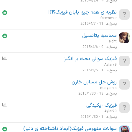
پاسخ ها
4
2015/4/24
نظریه ی همه چیز، پایان فیزیک؟!؟!
fatemeh.ir
پاسخ ها
11
2015/4/7
محاسبه پتانسیل
eight
پاسخ ها
0
2015/4/6
فیزیک.سوالی بحث بر انگیز
ن
ظ
Aylar79
ر
پاسخ ها
1
2015/2/5
س
روش حل مسایل خازن
ن
maryam.s
ج
پاسخ ها
13
2015/1/30
ی
فیزیک -پکیدگی
ن
ظ
Aylar79
ر
پاسخ ها
1
2015/1/30
س
سوالات مفهومی فیزیک(ابعاد ناشناخته ی دنیا)
ن