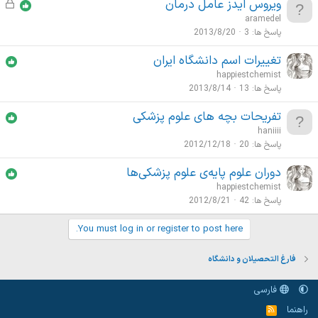
ویروس ایدز عامل درمان
ق
ف
aramedel
ل
پاسخ ها
3
2013/8/20
ش
تغییرات اسم دانشگاه ایران
د
happiestchemist
ه
پاسخ ها
13
2013/8/14
تفریحات بچه های علوم پزشکی
haniiii
پاسخ ها
20
2012/12/18
دوران علوم پایه‌ی علوم پزشکی‌ها
happiestchemist
پاسخ ها
42
2012/8/21
You must log in or register to post here.
فارغ التحصیلان و دانشگاه
فارسی
راهنما
خ