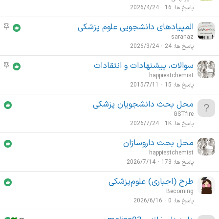
ض
پاسخ ها
16
2026/4/24
و
المپیادهای دانشجویی علوم پزشکی
م
ع
و
saranaz
ا
ض
پاسخ ها
24
2026/3/24
ت
و
م
سوالات، پیشنهادات و انتقادات
م
ع
ه
و
happiestchemist
ا
م
ض
پاسخ ها
15
2015/7/11
ت
و
م
محل بحث دانشجویان پزشکی
ع
ه
GSTfire
ا
م
پاسخ ها
1K
2026/7/24
ت
م
محل بحث داروسازان
ه
happiestchemist
م
پاسخ ها
173
2026/7/14
طرح (اجباری) علوم‌پزشکی
Becoming
پاسخ ها
0
2026/6/16