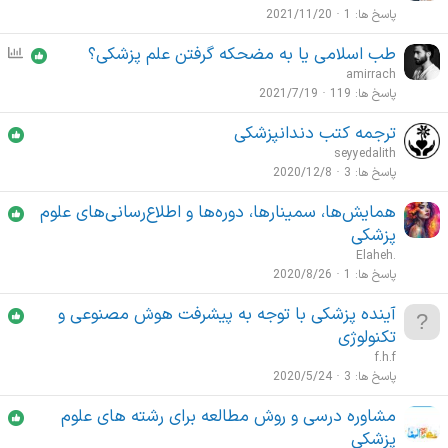
پاسخ ها
1
2021/11/20
طب اسلامی یا به مضحکه گرفتن علم پزشکی؟
ن
ظ
amirrach
ر
پاسخ ها
119
2021/7/19
س
ترجمه کتب دندانپزشکی
ن
seyyedalith
ج
پاسخ ها
3
2020/12/8
ی
همایش‌ها، سمینارها، دوره‌ها و اطلاع‌رسانی‌های علوم
پزشکی
Elaheh.
پاسخ ها
1
2020/8/26
آینده پزشکی با توجه به پیشرفت هوش مصنوعی و
تکنولوژی
f.h.f
پاسخ ها
3
2020/5/24
مشاوره درسی و روش مطالعه برای رشته های علوم
پزشکی