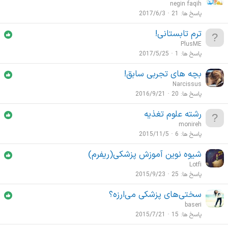
ظ
negin faqih
ر
پاسخ ها
21
2017/6/3
س
ترم تابستانی!
ن
PlusME
ج
پاسخ ها
1
2017/5/25
ی
بچه های تجربی سابق!
Narcissus
پاسخ ها
20
2016/9/21
رشته علوم تغذیه
monireh
پاسخ ها
6
2015/11/5
شيوه نوين آموزش پزشكی(ريفرم)
Lotfi
پاسخ ها
25
2015/9/23
سختی‌های پزشکی می‌ارزه؟
baseri
پاسخ ها
15
2015/7/21