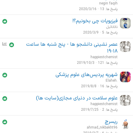
negin faqih
پاسخ ها
13
2020/3/16
فیزیوپات چی بخونیم؟!
ناتانائیل
پاسخ ها
5
2020/3/9
عصر نشینی دانشجو ها - پنج شنبه ها ساعت
ن
ظ
۱۸-۱۹
ر
happiestchemist
س
پاسخ ها
121
2019/10/3
ن
شهریه پردیس‌های علوم پزشکی
ج
Elaheh.
ی
پاسخ ها
16
2019/8/8
علوم سلامت در دنیای مجازی(سایت ها)
happiestchemist
پاسخ ها
2
2019/7/25
ریسرچ
ahmad_nikbakht96