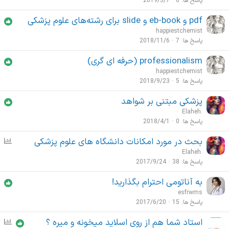
پاسخ ها
6
2019/3/7
pdf و eb-book و slide برای رشته‌های علوم پزشکی
happiestchemist
پاسخ ها
7
2018/11/6
professionalism (حرفه ای گری)
happiestchemist
پاسخ ها
5
2018/9/23
پزشکی مبتنی بر شواهد
Elaheh.
پاسخ ها
0
2018/4/1
بحث در مورد امکانات دانشگاه های علوم پزشکی
ن
ظ
Elaheh.
ر
پاسخ ها
38
2017/9/24
س
به آناتومی احترام بگذارید!
ن
esfrwms
ج
پاسخ ها
15
2017/6/20
ی
استاد شما هم از روی اسلاید میخونه و میره ؟
ن