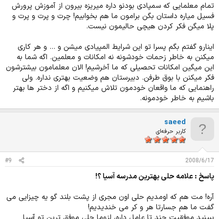
تمام معلمایی که سمپادی بودنو داره میریزه بیرون از آموزش پرورش
فسیل میاره داستان بگن برامون ما هم بخوابیم! چرت و پرت و پرت و
پلا میگن فکر کردن هیچی حالیمون نیست.
اینارو گفتم بگم پسرا تو این شرایط المپیادی میشن و ... و هر کاری
میکنن به خاطر زحمات خودشونه نه امکانات و معلمین. اگه شما به
این میگین امکانات تحصیلی که ما آخرشیم! الان معلمامون بیشترشون
فکر میکنن با بوق طرفن. دبیرستان هم وضعیت بهتری نداره. ولی
راهنمایی که ما واقعان خودمون تلاش میکنیم و اگه از دختر ها بهتر
باشیم به خاطر خودمونه.
saeed
کاربر حرفه‌ای
#9
2008/6/17
پاسخ : علامه حلی بهترین مدرسه آسیا ؟!
آره! مت هم که اومدیم حلی اون مجری از پشت بلند گو یه چیزایی می
گفت ما هم جسارتا هر و کر می خندیدیم!
ببینید موفقیت چند تا عامل داره، لزوما حلی موفق ترین تو آسیا