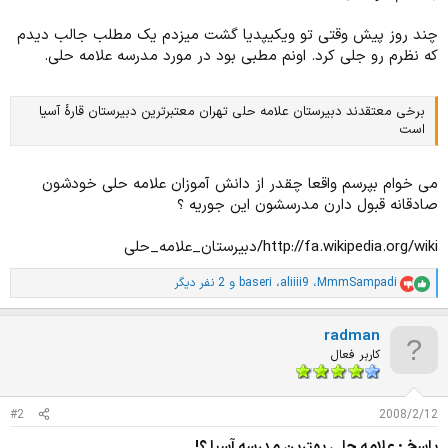
چند روز پیش وقتی تو ویکیپدیا گشت میزدم یک مطلب جالب دیدم
که نظرم رو جلی کرد. اونم مطبی بود در مورد مدرسه علامه حلی.
برخی معتقدند دبیرستان علامه حلی تهران معتبرترین دبیرستان قارهٔ آسیا
است
می خوام بپرسم واقعا چقدر از دانش آموزان علامه حلی خودشون
صادقانه قبول دارن مدرسشون این جوریه ؟
http://fa.wikipedia.org/wiki/دبیرستان_علامه_حلی
MmmSampadi
،
aliiii9
،
baseri
و 2 نفر دیگر
ا
م
ت
radman
ی
ا
کاربر فعال
ز
ا
ت
#2
2008/2/12
:
پاسخ : علامه حلی بهترین مدرسه آسیا ؟!