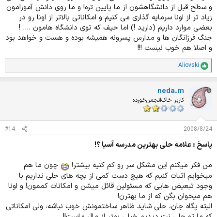
و سطح قبل از دانشگاهشون از ما پایین تره! و ما روی دانش آموزامون
زیاد تر از اونا سرمایه گذاری می کنیم و امکاناتی بالاتر از اونا رو در
بعضی موارد داریم (دارید !) اما حیف که توی دانشگاه هامون .... !
جنگ فرزانگان ها و مدارس پسرونه همیشه بوده و هست و خواهد بود
و اصلا هم خوب نیست !!!
Aliovski
ا
م
ت
neda.m
ی
ا
کاربر خاک‌انجمن‌خورده
ز
ا
ت
#14
2008/8/24
:
پاسخ : علامه حلی بهترین مدرسه آسیا ؟!
من فکر میکنم این مشکل سر رو کم کنیه بیشتر!
چون ما هم
میخوایم اثبات کنیم که هیچ دست کمی از بچه های حلی نداریم با
وجود تبعیض هایی که مسئولین قائل میشن و امکانات کممون! و اونا
هم میخوان بگن که از ما بهترن!
البته پگاه جان، حلی شاید ظاهر ساختمونش خوب نباشه، ولی امکاناتی
که ما تو حلی نت دیدیم خیلی بهتر از مال ماست!!