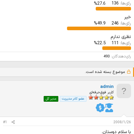
د
و
رای‌ها:
136
27.6%
ه
ع
م
خیر
و
رای‌ها:
246
49.9%
ض
و
ع
نظری ندارم
رای‌ها:
111
22.5%
رای‌دهندگان
493
موضوع بسته شده است.
admin
کاربر فوق‌حرفه‌ای
عضو کادر مدیریت
مدیر کل
#1
2008/1/26
با سلام دوستان.