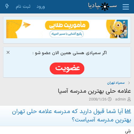
ورود
ثبت نام
اگر سمپادی هستی همین الان عضو شو :
سمپاد تهران
علامه حلی بهترین مدرسه آسیا
ش
ت
2008/1/26
admin
ر
ا
و
ر
آیا شما قبول دارید که مدرسه علامه حلی تهران
ع
ی
بهترین مدرسه آسیاست؟
ک
خ
ن
ش
بلی
ن
ر