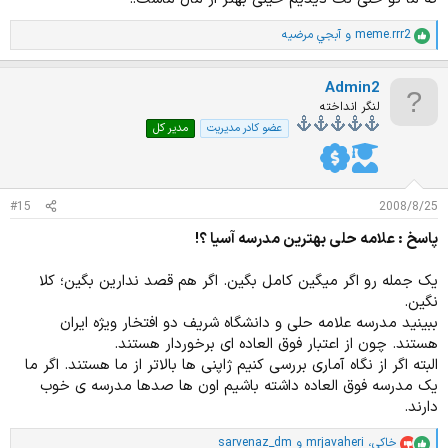
meme.rrr2
و
آبجي مرضيه
ا
م
ت
Admin2
ی
ا
لنگر انداخته
ز
عضو کادر مدیریت
مدیر کل
ا
ت
:
#15
2008/8/25
پاسخ : علامه حلی بهترین مدرسه آسیا ؟!
یک جمله رو اگر میگین کامل بگین. اگر هم قصد ندارین بگین؛ کلا
نگین.
ببینید مدرسه علامه حلی و دانشگاه شریف دو افتخار ویژه ایران
هستند. چون از اعتبار فوق العاده ای برخوردار هستند.
البته اگر از نگاه آماری بررسی کنیم ژاپنی ها بالاتر از ما هستند. اگر ما
یک مدرسه فوق العاده داشته باشیم اون ها صدها مدرسه ی خوب
دارند.
خاکی
،
mrjavaheri
و
sarvenaz_dm