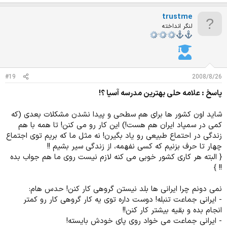
م
ت
trustme
ی
ا
لنگر انداخته
ز
ا
ت
:
#19
2008/8/26
پاسخ : علامه حلی بهترین مدرسه آسیا ؟!
شاید اون کشور ها برای هم سطحی و پیدا نشدن مشکلات بعدی (که
کمی در سمپاد ایران هم هست!) این کار رو می کنن! تا همه با هم
زندگی در احتماع طبیعی رو یاد بگیرن! نه مثل ما که بریم توی اجتماع
چهار تا حرف بزنیم که کسی نفهمه، از زندگی سیر بشیم !!
{ البته هر کاری کشور خوبی می کنه لازم نیست روی ما هم جواب بده
!! }
نمی دونم چرا ایرانی ها بلد نیستن گروهی کار کنن! حدس هام:
- ایرانی جماعت تنبله! دوست داره توی یه کار گروهی کار رو کمتر
انجام بده و بقیه بیشتر کار کنن!!
- ایرانی جماعت می خواد روی پای خودش بایسته!