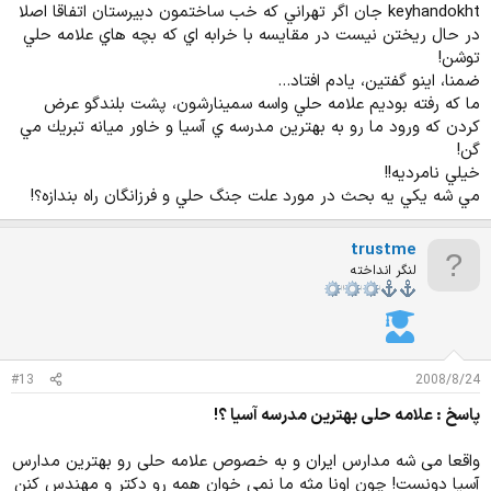
keyhandokht جان اگر تهراني كه خب ساختمون دبيرستان اتفاقا اصلا
در حال ريختن نيست در مقايسه با خرابه اي كه بچه هاي علامه حلي
توشن!
ضمنا، اينو گفتين، يادم افتاد...
ما كه رفته بوديم علامه حلي واسه سمينارشون، پشت بلندگو عرض
كردن كه ورود ما رو به بهترين مدرسه ي آسيا و خاور ميانه تبريك مي
گن!
خيلي نامرديه!!
مي شه يكي يه بحث در مورد علت جنگ حلي و فرزانگان راه بندازه؟!
trustme
لنگر انداخته
#13
2008/8/24
پاسخ : علامه حلی بهترین مدرسه آسیا ؟!
واقعا می شه مدارس ایران و به خصوص علامه حلی رو بهترین مدارس
آسیا دونست! چون اونا مثه ما نمی خوان همه رو دکتر و مهندس کنن