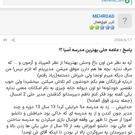
sarvenaz_dm
ا
م
ت
MEHRDAD
ی
ا
کاربر فوق‌فعال
ز
ا
ت
#8
2008/6/17
:
پاسخ : علامه حلی بهترین مدرسه آسیا ؟!
آره به نظر من اون باغ وحش بهترینه! از نظر المپیاد و آزمون و ... که
حرف نداره. بچه ها هم دارن موفق میشن. مدیریتم که لازم نیس! من
سال دیگه میرم اونجا ولی خبراش دستمه(زیاد رفتم)
درباره فرزانگان هم بگم خودشون کم تلاش میکنن. ببخشیدا ولی خوب
تقصیر خودتونه! تو اون دیوانه خانه چیزی به نام امکانات معنی نداره.
یکی گفته بود فکر کنم ناظم دبیرستانو گذاشتن مدیر حلی 2 امسال.
(جمله بندی فوق العاده!)
خداییش ... زد به مدرسه ما! خرابش کرد! 13 سال 13 دوره و چند
مدیر جون کندن و از یه مدرسه ای که خاکی بود حیاطش و دانشو
آموزا از صبح تا ظهر بی وقفه فوتبال بازی میکردن یه مدرسه ساختن
که عالی بود. دانشو آموزاش بعد از 10 سال از حلی یکی ها زدن بالا و
تو دبیرستان یه سروگردن بالا تر بودن تا اینکه آقای ش اومد!