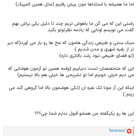
اما ما همیشه با استثناها مون پیش رفتیم (مثل همین المپیک)
راستی این که می گن ما باهوش تریم چند تا دلیل یکی براش بهم
گفت می نویسم اونایی که یادمه نظرتونو بگید
سبک سنتی و طبیعی زندگی هامون که مخ ها رو بار می آورد(که دیر
تر از بقیه شهری و مدن شدیم )
(تو فضای طبیعی نبود رشد بالاتری داره)
این که متخصصان تست دنیاییم (واسه همین تو آزمون هوشایی که
می دیم خیلی خوبیم اما تو تشریحی ها خیلی هم بالا نیستیم)
اینکه این آز مونا تک نفره ان (تکی هوشمون بالا اما گروهی گند می
زینم )
این ها رو یکیگفته من همشو قبول ندارم شما چی؟؟؟
...
"Amirreza"
ا