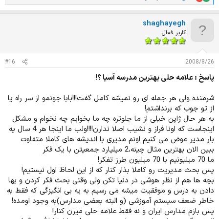
ا
م
ت
shaghayegh
ی
ا
کاربر فعال
ز
ا
ت
#16
2008/8/26
:
پاسخ : علامه حلی بهترین مدرسه آسیا ؟!
شرمنده ولی هر جمله ای رو نمیشه کامل گفت!!!بابا جونمو از سر راه یا
از تو جوب که برنداشتم!
به هر حال ژاپن خیلی از ما جلوتره چه ما بخوایم چه نخوام و مشکل
اینجاست که اونا فراز و نشیب اصلا ندارن!!!!ولب ما اینجا هر 4 سال یه
بار مدیر عوض می کنیم اونم مدیری با اندیشه های کاملا متفاوت
ببین الان بهترین مثال چینه،2 میلیارد جمعیتن با یک فکر
ما 70 میلیونیم با 70 میلیون طرز تفکر!
پس بحث مدیریت رو کاملا بذار کنار که از این لحاظ اول نیستیم!
بچه ها هم از نظر هوشی در دنیا تکن ولی وقتی بحث فکر کردن و بها
دادن به درس و موفقیت میشه می رسیم به یه بی انگیزگی که فقط به
خاطر ضعف سیستم آموزشی (و البته بعضی مدارس)به وجود اومده!
پس بازم مدارس ایران و نه فقط علامه حلی میرن کنار!