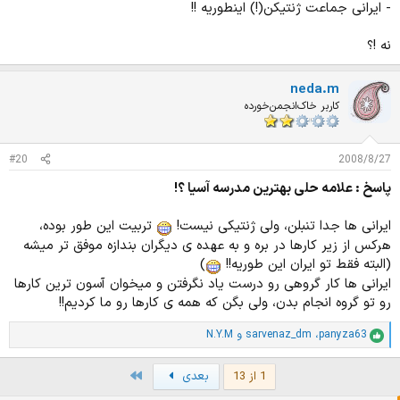
- ایرانی جماعت ژنتیکن(!) اینطوریه !!
نه !؟
neda.m
کاربر خاک‌انجمن‌خورده
#20
2008/8/27
پاسخ : علامه حلی بهترین مدرسه آسیا ؟!
ایرانی ها جدا تنبلن، ولی ژنتیکی نیست!
تربیت این طور بوده،
هرکس از زیر کارها در بره و به عهده ی دیگران بندازه موفق تر میشه
(البته فقط تو ایران این طوریه!!
)
ایرانی ها کار گروهی رو درست یاد نگرفتن و میخوان آسون ترین کارها
رو تو گروه انجام بدن، ولی بگن که همه ی کارها رو ما کردیم!!
panyza63
،
sarvenaz_dm
و
N.Y.M
ا
م
ت
Last
1 از 13
بعدی
ی
ا