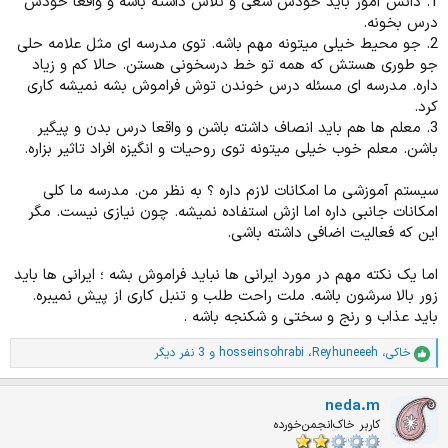
1. دانش آموز باید خودش سعی و تلاش داشته باشه و واقعا خودش
درس بخونه.
2. جو محیط خیلی میتونه مهم باشه. توی مدرسه ای مثل علامه حلی
جو طوری هستش که همه تو خط درسخونی هستن. حالا کم و زیاد
داره. مدرسه ای مسئله درس خوندن توش فراموش بشه نمیشه کاری
کرد.
3. معلم ها هم باید انصاف داشته باشن و واقعا درس بدن و پیگیر
باشن. معلم خوب خیلی میتونه توی روحیات و انگیزه افراد تاثیر بزاره.
سیستم آموزشی ما امکانات لازم داره ؟ به نظر من. مدرسه ما کلی
امکانات جانبی داره اما ازش استفاده نمیشه. چون نیازی نیست. مگر
این که فعالیت اضافی داشته باشی.
اما یک نکته مهم در مورد ایرانی ها نباید فراموش بشه ؛ ایرانی ها باید
زور بالا سرشون باشه. ملت راحت طلب و تنبل کاری از پیش نمیبره.
باید عذاب و رنج و سختی و شکنجه باشه .
خاکی
،
Reyhuneeeh
،
hosseinsohrabi
و 3 نفر دیگر
ا
م
ت
neda.m
ی
ا
کاربر خاک‌انجمن‌خورده
ز