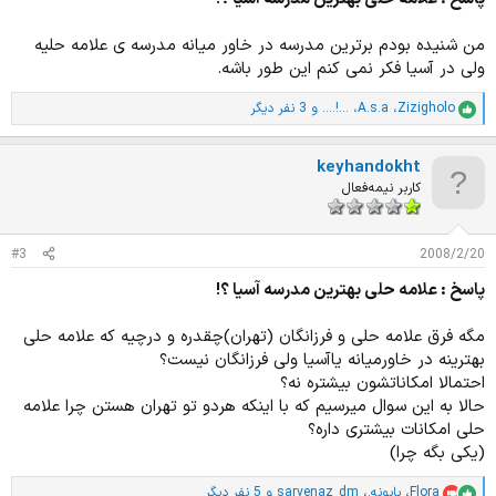
من شنیده بودم برترین مدرسه در خاور میانه مدرسه ی علامه حلیه
ولی در آسیا فکر نمی کنم این طور باشه.
Zizigholo
،
A.s.a
،
....!...
و 3 نفر دیگر
ا
م
ت
keyhandokht
ی
ا
کاربر نیمه‌فعال
ز
ا
ت
#3
2008/2/20
:
پاسخ : علامه حلی بهترین مدرسه آسیا ؟!
مگه فرق علامه حلی و فرزانگان (تهران)چقدره و درچیه که علامه حلی
بهترینه در خاورمیانه یاآسیا ولی فرزانگان نیست؟
احتمالا امکاناتشون بیشتره نه؟
حالا به این سوال میرسیم که با اینکه هردو تو تهران هستن چرا علامه
حلی امکانات بیشتری داره؟
(یکی بگه چرا)
Flora
،
بابونه.
،
sarvenaz_dm
و 5 نفر دیگر