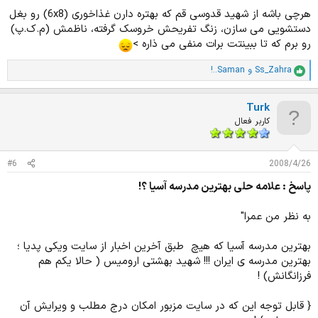
هرچی باشه از شهید قدوسی قم که بهتره دارن غذاخوری (6x8) رو بغل
دستشویی می سازن، زنگ تفریحش خروسک گرفته، ناظمش (م.ک.پ)
رو برم که تا ببینتت برات منفی می ذاره >
Ss_Zahra
و
!..Saman
ا
م
ت
Turk
ی
ا
کاربر فعال
ز
ا
ت
#6
2008/4/26
:
پاسخ : علامه حلی بهترین مدرسه آسیا ؟!
به نظر من عمرا"
بهترین مدرسه آسیا که هیچ طبق آخرین اخبار از سایت ویکی پدیا ؛
بهترین مدرسه ی ایران !!! شهید بهشتی ارومیس ( حالا یکم هم
فرزانگانش) !
{ قابل توجه این که در سایت مزبور امکان درج مطلب و ویرایش آن