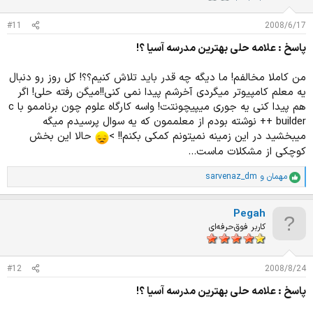
ا
ت
#11
2008/6/17
:
پاسخ : علامه حلی بهترین مدرسه آسیا ؟!
من کاملا مخالفم! ما دیگه چه قدر باید تلاش کنیم؟؟! کل روز رو دنبال
یه معلم کامپیوتر میگردی آخرشم پیدا نمی کنی!!میگن رفته حلی! اگر
هم پیدا کنی یه جوری میپیچونتت! واسه کارگاه علوم چون برناممو با c
++ builder نوشته بودم از معلممون که یه سوال پرسیدم میگه
میبخشید در این زمینه نمیتونم کمکی بکنم!! >
حالا این بخش
کوچکی از مشکلات ماست...
مهمان
و
sarvenaz_dm
ا
م
ت
Pegah
ی
ا
کاربر فوق‌حرفه‌ای
ز
ا
ت
#12
2008/8/24
:
پاسخ : علامه حلی بهترین مدرسه آسیا ؟!