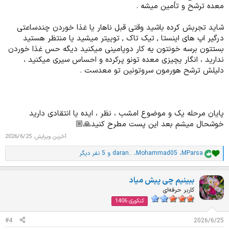
معده ترشح و تأمین میشه .
شاید تجربش کرده باشید وقتی قبل ناهار یا غذا خوردن چندساعتی
درگیر اپ های اینستا , تیک تاک , توییتر میشید یا منتظر هستید
بستتون برسه خونتون یه کار دوپامینی میکنید دیگه حس غذا خوردن
ندارید ، انگار یچیزی معده تونو پرکرده و احساس سیری میکنید ،
دلیلش ترشح هورمون سروتونین تو معدست .
پایان مرحله یک و موضوع امشب ، نظر ، ایده یا انتقادی دارید
خوشحال میشم بعد این پست مطرح کنید🙏🏼
آخرین ویرایش:
2026/6/25
MParsa
،
Mohammad05
،
daran..
و 5 نفر دیگر
ا
م
ت
ببینیم چی پیش میاد
ی
ا
کاربر حرفه‌ای
ز
کنکوری 1406
ا
ت
#4
2026/6/25
: