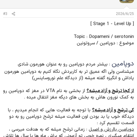
ز
ا
ت
#3
2026/6/25
:
[ Stage 1 - Level Up ]
Topic : Dopameni / serotonin
موضوع : دوپامین / سروتونین
دوپامین
: بیشتر مردم دوپامین رو به عنوان هورمون شادی
میشناسن ولی اگه عمیق تر به کاربردش نگاه کنیم به دوپامین هورمون
پاداش و انگیزه گفته میشه (از دیدگاه علم نوروساینس)
از کجا ترشح و آزاد میشه؟
از بخشی به نام VTA در مغز که دوپامین رو
به کمک نورون هاش به بخش های دیگه مغز انتقال میده .
کی ترشح و آزاد میشه؟
با توجه به فعالیت هایی که انجام میدیم ، با
دیدگاه خوب یا بد بودن اون فعالیت میشه ترشح دوپامین رو به دو
قسمت تقسیم کرد :
دوپامین باارزش و اصیل
: زمانی ترشح میشه که به هدفت میرسی ،
انتقام میگیری ، نمره خوبی تو آزمونی که براش ماه ها یا سال ها تلاش