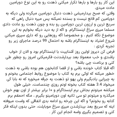
این کار رو بارها و بارها تکرار میکنی ذهنت رو به این نوع دوپامین
عادت میدی.
وقتی که صبح بیدارمیشی ذهنت دنبال دوپامین میگرده ولی دیگه به
دوپامین کم قانع نیست و بسنده نمیکنه پس میره دنبال راهی که
سریع ترین و ارزون ترین دوپامین رو بده و چون ذهنت رو عادت دادی
مسلما میری سراغ اینستاگرام. و اگه از یه دید دیگه بخوایم به این
موضوع نگاه کنیم ، و مخصوصا اگه روزهایی رو که داری سپری میکنی
شروع اعتیاد به اینستاگرام باشه به احتمال 99 درصد ماجرای زیر رو
تجربه کردی :
فرض کن دیروز اولین روز آشناییت با اینستاگرام بود و الان از خواب
پاشدی و خب معمولا بعد بیدارشدنت فکرمیکنی امروز رو چطور طی
کنی و برنامت چی باشه؟
اگه قبلا کتاب خونده باشی و از قضا کتابخون هم بوده باشی به ذهنت
خطور میکنه که اوکی برم یه کتاب با موضوع روابط اجتماعی بخونم و
یه چیزایی یادبگیرم ولی یهو تو ذهنت یه جرقه میخوره که نه بابا کی
میخواد 3.4 هفته کتاب بخونه اونم روزی چندساعت، خیلی طول
میکشه میتونم بجاش برم اینستاگرام و ۱۰ برابر بیشتر از اون بهم خوش
میگذره و میتونم تو سی ثانیه اون دوپامینو بگیرم ، مگه احمقم برم
کتابه رو بخونم؟ و اگه این چرخه رو ادامه بدی اتفاقی که واست میوفته
اینه که سریع بعد بیدارشدن میری سراغ موبایلت، حتی بدون اینکه فکر
کنی و تصمیم بگیری واسه انجام این کار .