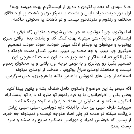
حالا سودی که بعد پاککردن و دوری از اینستاگرام بهت میرسه چیه؟
لول دوپامینت میاد پایین و بشدت با تمرکز تری و ذهنت پر از دیتا۶ای
مختلف و رندوم و بدردنخور نیست و تو ذهنت یه سکوتی حاکمه .
اما یوتیوب چی؟ یوتیوب به جز بخش شورت ویدئوش (که فرقی با
اینستاگرام نداره) حتی میتونه بهت کمک کنه و رشدت بده . وقتی میری
یوتیوب و میخوای یه ویدئو لانگ ببینی خودت، خوده خودت تصمیم
میگیری چی ببینی و چه محتوایی ببینی، یعنی کنترل دست خودته و
مثل الگوریتم اینستاگرام همه چیز دست اون نیست که هرچی اون
تصمیم بگیره رو بپذیری و به نوعی نوچه اون باشی و یه محتوای رندوم
نیست و هدفمند اومدی سراغ یوتیوب ، هدفت از اومدن میتونه
استفاده از چنل های آموزشی یا علمی باشه یا هرچیزی، حتی سرگرمی.
اگه میخواید این موضوع واستون کامل شفاف بشه و یقین پیدا کنید،
وقتی یکی از اطرافیانتون یا یه فرد رندوم تو مترو که داره تو اینستاگرام
اسکرول میکنه و به عبارتی بی هدف داره ول میگرده رو نگاه کنید
میبینید طرف خیلی بی حاله با اینکه داره دوپامین خیلی خیلی زیادی
دریافت میکنه تو مدت کم ولی اصلا متوجه نیست و نمیدونه چه خبره،
از پستی که خوشش نمیاد و دوپامین نمیگیره سریع رد میشه و میره
پست بعدی.