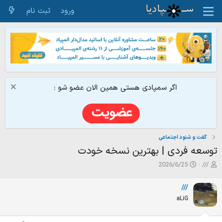
ورود
ثبت نام
اگر سمپادی هستی همین الان عضو شو :
گفت و شنود اجتماعی
توسعه فردی | بهترین نسخه خودت
ش
ت
2026/6/25
///
ر
ا
و
ر
///
ع
ی
aLiG
ک
خ
ن
ش
ن
ر