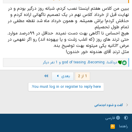
همون اعتیاد یا عادت به شب بیداری میشه. یا دو روز مثلا تایم خواب ظهرت
زیاد باشه ، روز سوم سختته که خودتو راضی کنی زیاد نخوابی. در نتیجه فک
ببین من کلاس هفتم اینستا نصب کردم، شبانه روز درگیر بودم و در
میکنم راجب همه گزینه ها شاید نقش تایم بندی و کنترل خود روی مقید
نهایت قبل از خرداد کلاس نهم در یک تصمیم ناگهانی اراده کردم و
بودن به اون تایم، مطرح تر و مفیدتر باشه تا نداشتن یا حذف یه گزینه. البته
حذفش کردم! براش همیشه. و همون خرداد ماه شد نقطه عطفی در
همه این مطلب رو من به عنوان فکر یه کاربر مجازی دارم میگم و پشتوانه
تمام طول تحصیلم.
علمی مثل ارائه یه مقاله راجبش ندارم.
هیچ احساس نا آگاهی بهت دست نمیده. حداقل در ۹۹درصد موارد.
حتی ترند های روز (که اغلب زشت و یا بیهوده اند) رو اگر نفهمی در
عرض ۲ثانیه یکی میتونه بهت توضیح بده.
مثل ترندِ آقای هندونه خور خندون!
دردآشنا
،
Becoming
،
god of teasing
و 1 نفر دیگر
ا
م
ت
Last
1 از 2
بعدی
ی
ا
You must log in or register to reply here.
ز
ا
ت
:
گفت و شنود اجتماعی
فارسی
راهنما
خ
و