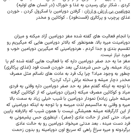
کردی ، شکار برای رسیدن به غذا و خوراک (در انسان های اولیه)
دوپامین بی ارزش و ارزان
: گرفتن دوپامین با اسکرول کردن ، خوردن
غذای پرچرب و پرکالری (فست‌فود) ، کوکائین و مخدر
با انجام فعالیت های گفته شده مغز دوپامین آزاد میکنه و میزان
دوپامینت میره بالا، همونطور که بالاتر دوپامین هایی که میگیریم رو
تقسیم بندی و جدا کردم ، هردوپامینی که میگیرین دوپامین خوب و
مورد نیاز نیست.
مغز ما یه حد صفر دوپامین داره که با فعالیت هایی گفته شده کم یا
زیاد میشه، ولی حس شرمندگی بعد خوردن فست فود (غذای پرکالری)
چطور به وجود میاد؟ چرا یک فرد به عادت های ناسالم مثل مصرف
مخدر دچار میشه و سخته براش ترک کردن؟
با توجه به اینکه گفتم مغز یه حد صفر دوپامین داره وقتی یه فردی
میاد و کوکائین مصرف میکنه (میزان دوپامینی که از کوکائین گرفته
میشه خیلی زیاده) نمودار دوپامین با شیب خیلی زیاد به سمت بالا
میره و وقتی به ماکسیمم لذت میرسه و با توجه به اینکه دوپامینی که
از این کارگرفته میشه همیشگی نیست با همون شیب که بالارفته پایین
میاد، حتی کمتر از حالت عادی (صفر) ، اینطوری حس پشیمونی به
فرد دست میده ، بعد مدتی میخواد دوپامین رو به حالت عادی
برگردونه و میره سراغ راهی که سریع اون دوپامینه رو بدون زحمت