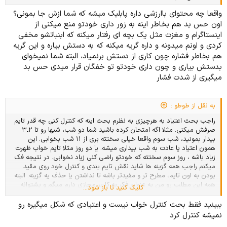
واقعا چه محتوای باارزشی داره پابلیک میشه که شما ازش جا بمونی؟
اون حس بد هم بخاطر اینه به زور داری خودتو منع میکنی از
اینستاگرام و مغزت مثل یک بچه ای رفتار میکنه که ابنباتشو مخفی
کردی و اونم میدونه و داره گریه میکنه که به دستش بیاره و این گریه
هم بخاطر فشاره چون کاری از دستش برنمیاد، البته شما نمیخوای
بدستش بیاری و چون داری خودتو تو خفگان قرار میدی حس بد
میگیری از شدت فشار
به نقل از طوطو :
راجب بحث اعتیاد به هرچیزی به نظرم بحث اینه که کنترل کنی چه قدر تایم
صرفش میکنی. مثلا اگه امتحان کرده باشید شما دو شب، شبها رو تا ۲ـ۳
بیدار بمونید، شب سوم واقعا خیلی سختته بری از ۱۱ شب بخوابی. این
همون اعتیاد یا عادت به شب بیداری میشه. یا دو روز مثلا تایم خواب ظهرت
زیاد باشه ، روز سوم سختته که خودتو راضی کنی زیاد نخوابی. در نتیجه فک
میکنم راجب همه گزینه ها شاید نقش تایم بندی و کنترل خود روی مقید
بودن به اون تایم، مطرح تر و مفیدتر باشه تا نداشتن یا حذف یه گزینه. البته
همه این مطلب رو من به عنوان فکر یه کاربر مجازی دارم میگم و پشتوانه
کلیک کنید تا باز شود...
علمی مثل ارائه یه مقاله راجبش ندارم.
ببینید فقط بحث کنترل خواب نیست و اعتیادی که شکل میگیره رو
نمیشه کنترل کرد