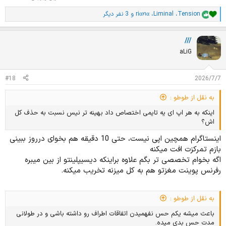
Tension
،
Liminal
،
riαꪀα
و 3 نفر دیگر
ا
م
ت
///
ی
ا
aLiG
ز
ا
ت
#18
2026/7/7
:
به نقل از طوطو :
اینکه به هر اپ ای یه تایمی اختصاص داد بهینه تر نیس نسبت به حذف کل
اش؟
اینستاگرام همچین اپی نیست، حتی 10 دقیقه هم بخوای درروز ببینی
بازم تمرکزت افت میکنه
اگه بخوام تخصصی تر بگم علاوه براینکه دیسیپلینتو از بین میبره
رفرنس پوینت مغزتو هم به کل میزنه تخریب میکنه.
به نقل از طوطو :
باعث میشه یکم حس نفهمیدن اتفاقات اطراف رو داشته باشی و در طولانی
مدت حس بدی میده.