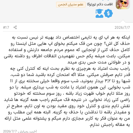
ا
اقامت دائم تورتوگا
عضو مدیران انجمن
ز
ا
ت
:
#17
2026/7/7
اینکه به هر اپ ای یه تایمی اختصاص داد بهینه تر نیس نسبت به
حذف کل اش؟ چون من فک میکنم بخوای اپ هایی مثل اینستا رو
کامل حذف کنی از اونجایی که عموم مردم جامعه دارنش و استفاده
میکنن، باعث میشه یکم حس نفهمیدن اتفاقات اطراف رو داشته باشی
و در طولانی مدت حس بدی میده.
راجب بحث اعتیاد به هرچیزی به نظرم بحث اینه که کنترل کنی چه
قدر تایم صرفش میکنی. مثلا اگه امتحان کرده باشید شما دو شب،
شبها رو تا ۲ـ۳ بیدار بمونید، شب سوم واقعا خیلی سختته بری از ۱۱
شب بخوابی. این همون اعتیاد یا عادت به شب بیداری میشه. یا دو
روز مثلا تایم خواب ظهرت زیاد باشه ، روز سوم سختته که خودتو
راضی کنی زیاد نخوابی. در نتیجه فک میکنم راجب همه گزینه ها شاید
نقش تایم بندی و کنترل خود روی مقید بودن به اون تایم، مطرح تر
و مفیدتر باشه تا نداشتن یا حذف یه گزینه. البته همه این مطلب رو
من به عنوان فکر یه کاربر مجازی دارم میگم و پشتوانه علمی مثل ارائه
یه مقاله راجبش ندارم.
آخرین ویرایش:
2026/7/7