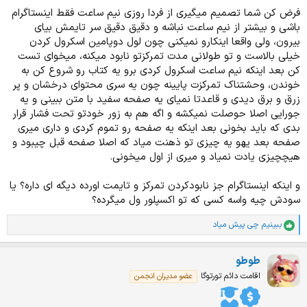
فرض کن شما تصمیم میگیری از فردا روزی نیم ساعت فقط اینستاگرام
باشی و بیشتر از نیم ساعت نباشه و دقیق دقیق سر تایمش بیای
بیرون، ولی واقعا اینکارو نمیکنی چون لول دوپامین اسکرول کردن
خیلی بالاست و تو طولانی مدت تمرکزتو نابود میکنه، میخوای تست
کن بعد اینکه نیم ساعت اسکرول کردی برو یه کتاب رو شروع کن به
خوندن، وحشتناک تمرکزت پایینه چون یه سری محتوای درخشان و پر
زرق و برق دیدی و قاعدتا نمیای یه صفحه سفید با متن ببینی و یه
جورایی اصلا حوصلت نمیکشه و اگه هم به زور خودتو تحت فشار قرار
بدی که باید بخونی بعد اینکه یه صفحه رو تموم کردی و داری میری
صفحه بعد یهو یه چیزی تو ذهنت میاد که اصلا صفحه قبل چیبود و
هیچچیزی یادت نمیاد و میری از اول میخونی.
و اینکه اینستاگرام جز نابودکردن تمرکز و تایمت اورده دیگه ای داره؟ یا
سودش چیه واسه کسی که تو اکسپلور ول میگرده؟
ببینیم چی پیش میاد
ا
م
ت
طوطو
ی
ا
اقامت دائم تورتوگا
عضو مدیران انجمن
ز
ا
ت