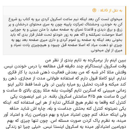
به نقل از aLiG :
میخوای تست کن بعد اینکه نیم ساعت اسکرول کردی برو یه کتاب رو شروع
کن به خوندن، وحشتناک تمرکزت پایینه چون یه سری محتوای درخشان و پر
زرق و برق دیدی و قاعدتا نمیای یه صفحه سفید با متن ببینی و یه جورایی
اصلا حوصلت نمیکشه و اگه هم به زور خودتو تحت فشار قرار بدی که باید
بخونی بعد اینکه یه صفحه رو تموم کردی و داری میری صفحه بعد یهو یه
چیزی تو ذهنت میاد که اصلا صفحه قبل چیبود و هیچچیزی یادت نمیاد و
میری از اول میخونی.
ببین اینم باز برمیگرده به تایم بندی از نظر من
وقت اسکرول اینستاگرام چند دقیقه قبل مطالعه یا درس خوندن نیس.
وقتش مثلا آخر شبه که من بعدش فعالیت ذهنی شدید یا کار فکری
ندارم. اینو کاملا قبول دارم که استفاده طولانی مدت از مجازی، ذهن رو
کند میکنه و قدرت تحلیل رو میاره پایین تر. ولی شما فقط تاثیر اینو
زمانی میبینی که اسکرین تایم گوشیت بشه مثلا روزی بالای ۵ ساعت و
این ۵ ساعت هم ۴/۵ ساعتش اسکرول باشه. در غیر اینصورت یکی
کنترل کنه واقعا به نظرم هیچ اشکالی نداره از هر اپی استفاده کنه. اینکه
یکی نمیتونه کنترل کنه بحثش جداست و بله، چاره اش شاید حذفه
ولی اینکه حذف کنم چون اعتیاد میاره و بهم دوپامین زیاد و اعتیاد آور
میده، به نظرم پاک کردن صورت مسئله اس. چون تنها چیزی که بهم
دوپامین اعتیادآور میده یه اسکرول اینستا نیس. خیلی چیزا تو زندگی