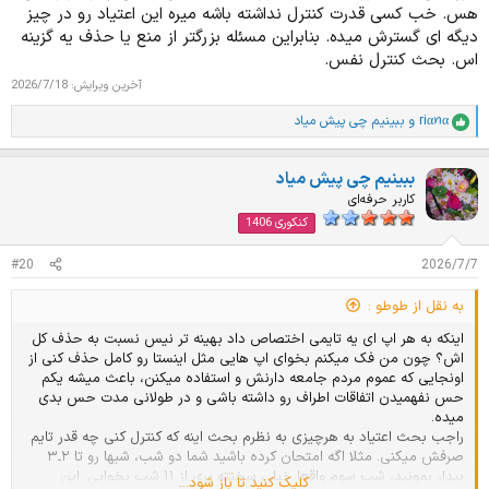
هس. خب کسی قدرت کنترل نداشته باشه میره این اعتیاد رو در چیز
دیگه ای گسترش میده. بنابراین مسئله بزرگتر از منع یا حذف یه گزینه
اس. بحث کنترل نفس‌.
آخرین ویرایش:
2026/7/18
riαꪀα
و
ببینیم چی پیش میاد
ا
م
ت
ببینیم چی پیش میاد
ی
ا
کاربر حرفه‌ای
ز
کنکوری 1406
ا
ت
#20
2026/7/7
:
به نقل از طوطو :
اینکه به هر اپ ای یه تایمی اختصاص داد بهینه تر نیس نسبت به حذف کل
اش؟ چون من فک میکنم بخوای اپ هایی مثل اینستا رو کامل حذف کنی از
اونجایی که عموم مردم جامعه دارنش و استفاده میکنن، باعث میشه یکم
حس نفهمیدن اتفاقات اطراف رو داشته باشی و در طولانی مدت حس بدی
میده.
راجب بحث اعتیاد به هرچیزی به نظرم بحث اینه که کنترل کنی چه قدر تایم
صرفش میکنی. مثلا اگه امتحان کرده باشید شما دو شب، شبها رو تا ۲ـ۳
بیدار بمونید، شب سوم واقعا خیلی سختته بری از ۱۱ شب بخوابی. این
کلیک کنید تا باز شود...