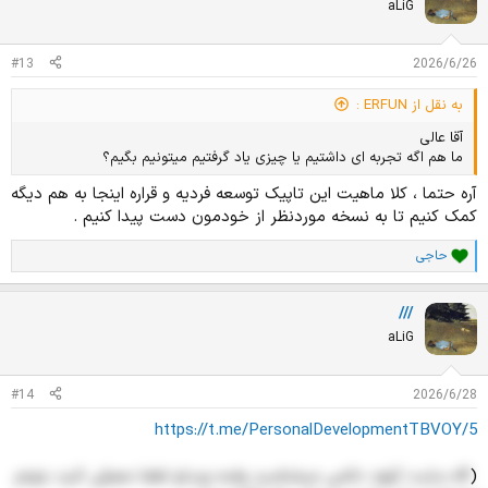
ا
aLiG
ز
ا
ت
#13
2026/6/26
:
به نقل از ERFUN :
آقا عالی
ما هم اگه تجربه ای داشتیم یا چیزی یاد گرفتیم میتونیم بگیم؟
آره حتما ، کلا ماهیت این تاپیک توسعه فردیه و قراره اینجا به هم دیگه
کمک کنیم تا به نسخه موردنظر از خودمون دست پیدا کنیم .
حاجی
ا
م
ت
///
ی
ا
aLiG
ز
ا
ت
#14
2026/6/28
:
https://t.me/PersonalDevelopmentTBVOY/5
(
اگه سایت آپلود دائمی میشناسید واسه ویدئو لطفا معرفی کنید بتونم