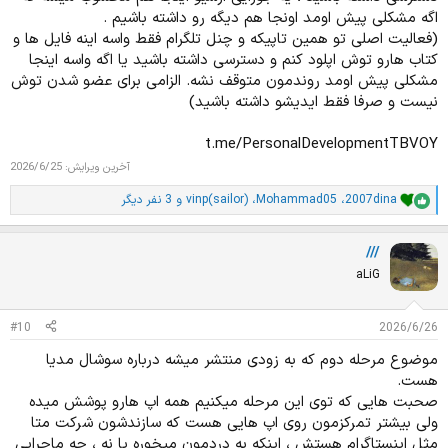
اگه مشکلی پیش اومد اونجا هم دیگه رو داشته باشیم .
(فعالیت اصلی تو همین تاپیکه و چنل تلگرام فقط واسه اینه فایل ها و
کتاب هارو توش اپلود کنم و دسترسی داشته باشید یا اگه واسه اینجا
مشکلی پیش اومد روندمون متوقف نشه. الزامی برای عضو شدن توش
نیست و صرفا فقط ایدیشو داشته باشید)
t.me/PersonalDevelopmentTBVOY
آخرین ویرایش:
2026/6/25
2007dina
،
Mohammad05
،
vinp(sailor)
و 3 نفر دیگر
ا
م
ت
///
ی
ا
aLiG
ز
ا
ت
#10
2026/6/26
:
موضوع مرحله دوم که به زودی منتشر میشه درباره سوشال مدیا
هست.
صحبت هایی که توی این مرحله میکنیم همه اپ هارو پوشش میده
ولی بیشتر تمرکزمون روی اپ هایی هست که سازندشون شرکت متا
مثل اینستاگرام هستش ، اینکه به دردمون میخوره یا نه ، چه ماجرایی