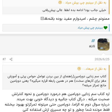
به نقل از ببینیم چی پیش میاد :
خیلی جالب بود! ادامه بده لطفا. عالی پیش‌رفتی.
ممنونم چشم ، امیدوارم مفید بوده باشه🙏🏻
ببینیم چی پیش میاد
ا
م
ت
///
ی
ا
aLiG
ز
ا
ت
#7
2026/6/25
:
به نقل از میعاد.. :
کتاب سم زدایی دوپامین(راهنمای از بین بردن عوامل حواس پرتی و آموزش
مغز برای کارهای سخت) هم در همین رابطه قراره میگیره؟ یعنی دوپامین
مانع تمرکز میشه؟
اره کتاب سم زدایی دوپامین هم درمورد دوپامین و نحوه کنترلش
صحبت میکنه ، درکل کتاب جالبیه و دیدگاه خوبی بهت میده.
درباره سوال دوم نه الزاما، دوپامین حتی میتونه تمرکزتو بهبود ببخشه
فقط مونده شما چطور و تو چه مسیری ازش استفاده کنی