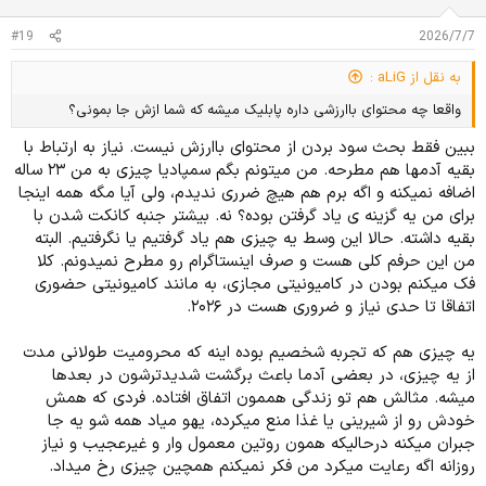
:
#19
2026/7/7
به نقل از aLiG :
واقعا چه محتوای باارزشی داره پابلیک میشه که شما ازش جا بمونی؟
ببین فقط بحث سود بردن از محتوای باارزش نیست. نیاز به ارتباط با
بقیه آدمها هم مطرحه. من میتونم بگم سمپادیا چیزی به من ۲۳ ساله
اضافه نمیکنه و اگه برم هم هیچ ضرری ندیدم، ولی آیا مگه همه اینجا
برای من یه گزینه ی یاد گرفتن بوده؟ نه. بیشتر جنبه کانکت شدن با
بقیه داشته. حالا این وسط یه چیزی هم یاد گرفتیم یا نگرفتیم. البته
من این حرفم کلی هست و صرف اینستاگرام رو مطرح نمیدونم. کلا
فک میکنم بودن در کامیونیتی مجازی، به مانند کامیونیتی حضوری
اتفاقا تا حدی نیاز و ضروری هست در ۲۰۲۶.
یه چیزی هم که تجربه شخصیم بوده اینه که محرومیت طولانی مدت
از یه چیزی، در بعضی آدما باعث برگشت شدیدترشون در بعدها
میشه. مثالش هم تو زندگی هممون اتفاق افتاده. فردی که همش
خودش رو از شیرینی یا غذا منع میکرده، یهو میاد همه شو یه جا
جبران میکنه درحالیکه همون روتین معمول وار و غیرعجیب و نیاز
روزانه اگه رعایت میکرد من فکر نمیکنم همچین چیزی رخ میداد.