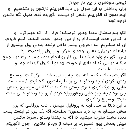
(یعنی سودشون از این کار چیه؟)
برای پرداختن به این سوال اول باید الگوریتم کارشون رو بشناسیم ، و
اینم بدون که الگوریتم دشمن تو نیست الگوریتم فقط دنبال نگه داشتن
توجه توئه!
الگوریتم سوشال مدیا چطور کارمیکنه؟ فرض کن اگه مهم ترین و
بزرگترین هدف اینستاگرام رو از بین چندین هدف انتخاب کنیم خروجی
ای که میگیریم اینه : هرچی بیشتر داخل برنامه بمونی پول بیشتری از
تبلیغات درمیارن یعنی توجه و تمرکز تو از پول پراهمیت تره!
پس الگوریتم وارد میشه تا این کار رو انجام بده ، و میاد ازت دیتا جمع
میکنه دیتایی که لو دادی از خودت چه تو اسکرول کردنات چه تو
توصیف علایقت.
الگوریتم میاد چک میکنه روی چه پستی بیشتر تمرکز کردی و سریع
ردش نکردی / چه ویدئو هایی رو تا پایانشون نگاه کردی / چه پست
هایی رو لایک کردی / برای پستی که کامنت گذاشتی موضوع بحثش
چی بود / چه چیز هایی رو فورووارد کردی / رو چه ویدئو هایی مکث
نکردی و سریع رد کردی .
با این دیتا ها میاد ازت یه پروفایل میسازه ، خب پروفایلی که برای
هرفرد میسازه به چه درد میخوره؟ مطمئنم اگه یک بارم تو اینستا پست
دیده باشید متوجه میشید که اگه یه چندتا ویدئو درمورد ماشین
ببینی بعدش یهو اکسپلورت پر میشه از ویدئو ماشین ، چون الگوریتم