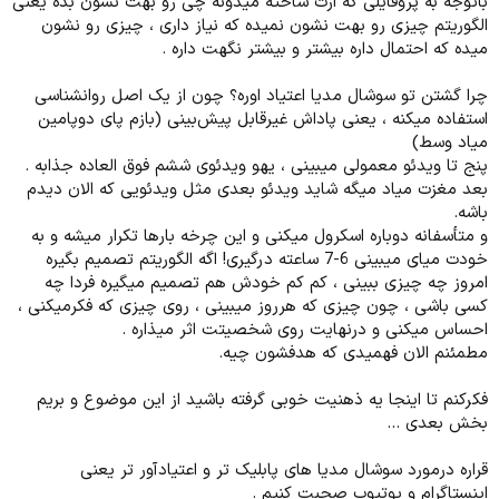
باتوجه به پروفایلی که ازت ساخته میدونه چی رو بهت نشون بده یعنی
الگوریتم چیزی رو بهت نشون نمیده که نیاز داری ، چیزی رو نشون
میده که احتمال داره بیشتر و بیشتر نگهت داره .
چرا گشتن تو سوشال مدیا اعتیاد اوره؟ چون از یک اصل روانشناسی
استفاده میکنه ، یعنی پاداش غیرقابل پیش‌بینی (بازم پای دوپامین
میاد وسط)
پنج تا ویدئو معمولی میبینی ، یهو ویدئوی ششم فوق العاده جذابه .
بعد مغزت میاد میگه شاید ویدئو بعدی مثل ویدئویی که الان دیدم
باشه.
و متأسفانه دوباره اسکرول میکنی و این چرخه بارها تکرار میشه و به
خودت میای میبینی 6-7 ساعته درگیری! اگه الگوریتم تصمیم بگیره
امروز چه چیزی ببینی ، کم کم خودش هم تصمیم میگیره فردا چه
کسی باشی ، چون چیزی که هرروز میبینی ، روی چیزی که فکرمیکنی ،
احساس میکنی و درنهایت روی شخصیتت اثر میذاره .
مطمئنم الان فهمیدی که هدفشون چیه.
فکرکنم تا اینجا یه ذهنیت خوبی گرفته باشید از این موضوع و بریم
بخش بعدی ...
قراره درمورد سوشال مدیا های پابلیک تر و اعتیادآور تر یعنی
اینستاگرام و یوتیوب صحبت کنیم .