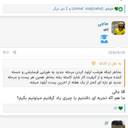
طوطو
،
vinp(sailor)
،
Liminal
و 2 نفر دیگر
ا
م
ت
حاجی
ی
ا
eRf
ز
ا
ت
:
#12
2026/6/26
به نقل از aLiG :
بخاطر اینکه هرشب اپلود کردن مرحله جدید یه طورایی فرسایشی و خسته
کننده میشه و از کیفیت کار شاید کاسته بشه بخاطر همین هر پست و مرحله
جدید تو بازه ای کمتر از یک هفته از اخرین پست آپلود میشه .
آقا عالی
ما هم اگه تجربه ای داشتیم یا چیزی یاد گرفتیم میتونیم بگیم؟
///
ا
م
ت
///
ی