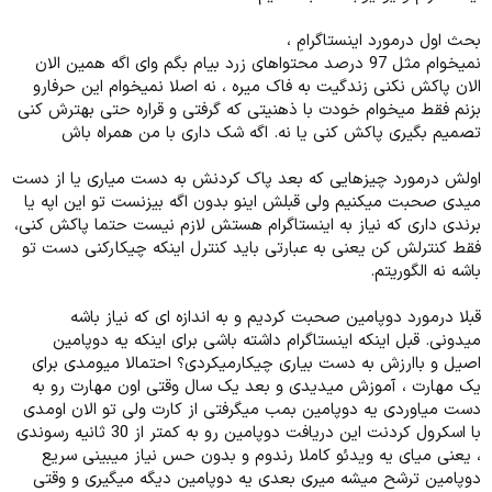
بحث اول درمورد اینستاگرامِ ،
نمیخوام مثل 97 درصد محتواهای زرد بیام بگم وای اگه همین الان
الان پاکش نکنی زندگیت به فاک میره ، نه اصلا نمیخوام این حرفارو
بزنم فقط میخوام خودت با ذهنیتی که گرفتی و قراره حتی بهترش کنی
تصمیم بگیری پاکش کنی یا نه. اگه شک داری با من همراه باش
اولش درمورد چیزهایی که بعد پاک کردنش به دست میاری یا از دست
میدی صحبت میکنیم ولی قبلش اینو بدون اگه بیزنست تو این اپه یا
برندی داری که نیاز به اینستاگرام هستش لازم نیست حتما پاکش کنی،
فقط کنترلش کن یعنی به عبارتی باید کنترل اینکه چیکارکنی دست تو
باشه نه الگوریتم.
قبلا درمورد دوپامین صحبت کردیم و به اندازه ای که نیاز باشه
میدونی. قبل اینکه اینستاگرام داشته باشی برای اینکه یه دوپامین
اصیل و باارزش به دست بیاری چیکارمیکردی؟ احتمالا میومدی برای
یک مهارت ، آموزش میدیدی و بعد یک سال وقتی اون مهارت رو به
دست میاوردی یه دوپامین بمب میگرفتی از کارت ولی تو الان اومدی
با اسکرول کردنت این دریافت دوپامین رو به کمتر از 30 ثانیه رسوندی
، یعنی میای یه ویدئو کاملا رندوم و بدون حس نیاز میبینی سریع
دوپامین ترشح میشه میری بعدی یه دوپامین دیگه میگیری و وقتی