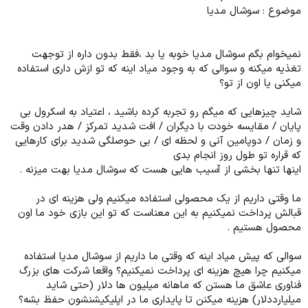
موضوع : سوشال مدیا
نمیخوام بگم سوشال مدیا خوبه یا بد ،فقط بدون داره از توجهت
تغذیه میکنه و سوالی که به وجود میاد اینه که تو ازش داری استفاده
میکنی یا اون از تو؟
شاید چیزهایی که میگم رو تجربه کرده باشید ، اعتیاد به اسکرول بی
پایان / مقایسه خودت با دیگران / افت شدید تمرکز / هدر دادن وقت
و زمان / دوپامین آنی و لحظه ای / بی حوصلگی شدید برای کارهایی
که قراره تو طول روز انجام بدی
اینها تنها بخشی از آسیب هایی هست که سوشال مدیا بهت میزنه .
ما وقتی داریم از یک محصولی استفاده میکنیم ولی هزینه ای در
قبالش پرداخت نمیکنیم به این معناست که تو این بازی خود ما اون
محصول هستیم .
سوالی که پیش میاد اینه که وقتی ما داریم از سوشال مدیا استفاده
میکنیم چرا هیچ هزینه ای پرداخت نمیکنیم؟ واقعا شرکت های بزرگ
فناوری عاشق ما هستن که ماهانه میلیون ها دلار (حتی شاید
میلیارددلار) هزینه میکنن تا پایداری ما در اپلیکیشنشون حفظ بشه؟