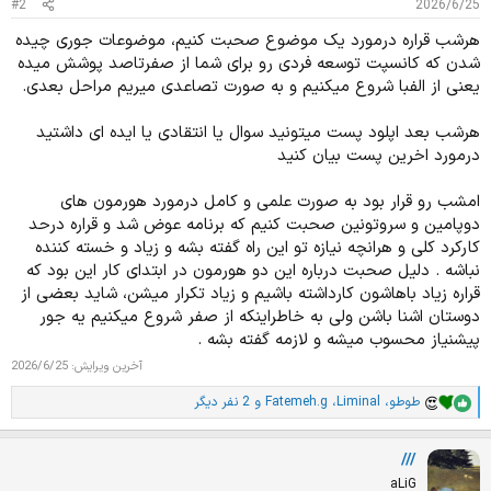
#2
2026/6/25
:
هرشب قراره درمورد یک موضوع صحبت کنیم، موضوعات جوری چیده
شدن که کانسپت توسعه فردی رو برای شما از صفرتاصد پوشش میده
یعنی از الفبا شروع میکنیم و به صورت تصاعدی میریم مراحل بعدی.
هرشب بعد اپلود پست میتونید سوال یا انتقادی یا ایده ای داشتید
درمورد اخرین پست بیان کنید
امشب رو قرار بود به صورت علمی و کامل درمورد هورمون های
دوپامین و سروتونین صحبت کنیم که برنامه عوض شد و قراره درحد
کارکرد کلی و هرانچه نیازه تو این راه گفته بشه و زیاد و خسته کننده
نباشه . دلیل صحبت درباره این دو هورمون در ابتدای کار این بود که
قراره زیاد باهاشون کارداشته باشیم و زیاد تکرار میشن، شاید بعضی از
دوستان اشنا باشن ولی به خاطراینکه از صفر شروع میکنیم یه جور
پیشنیاز محسوب میشه و لازمه گفته بشه .
آخرین ویرایش:
2026/6/25
طوطو
،
Liminal
،
Fatemeh.g
و 2 نفر دیگر
ا
م
ت
///
ی
ا
aLiG