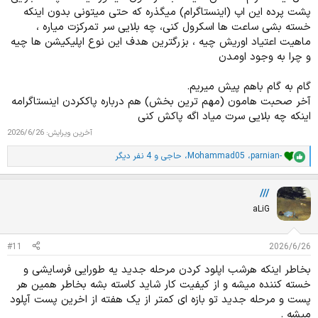
پشت پرده این اپ (اینستاگرام) میگذره که حتی میتونی بدون اینکه
خسته بشی ساعت ها اسکرول کنی، چه بلایی سر تمرکزت میاره ،
ماهیت اعتیاد اوریش چیه ، بزرگترین هدف این نوع اپلیکیشن ها چیه
و چرا به وجود اومدن
گام به گام باهم پیش میریم.
آخر صحبت هامون (مهم ترین بخش) هم درباره پاککردن اینستاگرامه
اینکه چه بلایی سرت میاد اگه پاکش کنی
آخرین ویرایش:
2026/6/26
parnian-
،
Mohammad05
،
حاجی
و 4 نفر دیگر
ا
م
ت
///
ی
ا
aLiG
ز
ا
ت
#11
2026/6/26
:
بخاطر اینکه هرشب اپلود کردن مرحله جدید یه طورایی فرسایشی و
خسته کننده میشه و از کیفیت کار شاید کاسته بشه بخاطر همین هر
پست و مرحله جدید تو بازه ای کمتر از یک هفته از اخرین پست آپلود
میشه .