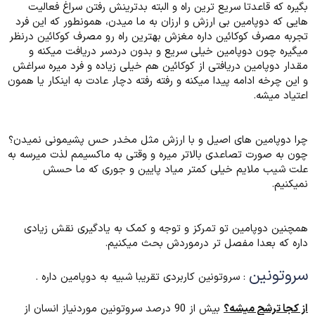
بگیره که قاعدتا سریع ترین راه و البته بدترینش رفتن سراغ فعالیت
هایی که دوپامین بی ارزش و ارزان به ما میدن، همونطور که این فرد
تجربه مصرف کوکائین داره مغزش بهترین راه رو مصرف کوکائین درنظر
میگیره چون دوپامین خیلی سریع و بدون دردسر دریافت میکنه و
مقدار دوپامین دریافتی از کوکائین هم خیلی زیاده و فرد میره سراغش
و این چرخه ادامه پیدا میکنه و رفته رفته دچار عادت به اینکار یا همون
اعتیاد میشه.
چرا دوپامین های اصیل و با ارزش مثل مخدر حس پشیمونی نمیدن؟
چون به صورت تصاعدی بالاتر میره و وقتی به ماکسیمم لذت میرسه به
علت شیب ملایم خیلی کمتر میاد پایین و جوری که ما حسش
نمیکنیم.
همچنین دوپامین تو تمرکز و توجه و کمک به یادگیری نقش زیادی
داره که بعدا مفصل تر درموردش بحث میکنیم.
سروتونین
: سروتونین کاربردی تقریبا شبیه به دوپامین داره .
از کجا ترشح میشه؟
بیش از 90 درصد سروتونین موردنیاز انسان از