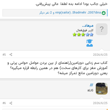
خیلی جالب بود! ادامه بده لطفا. عالی پیش‌رفتی.
2007dina
،
Shadmehr
،
vinp(sailor)
و 2 نفر دیگر
ا
م
ت
میعاد..
ی
ا
کاربر فوق‌فعال
ز
ا
ت
:
#5
2026/6/25
کتاب سم زدایی دوپامین(راهنمای از بین بردن عوامل حواس پرتی و
آموزش مغز برای کارهای سخت) هم در همین رابطه قراره میگیره؟
یعنی دوپامین مانع تمرکز میشه؟
///
aLiG
#6
2026/6/25