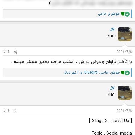
اونجاهم بزارم واسه دوستانی که تلگرام ندارن
)
طوطو
و
حاجی
ا
م
ت
///
ی
ا
aLiG
ز
ا
ت
#15
2026/7/6
:
با تأخیر فراوان و عرض پوزش ، امشب مرحله بعدی منتشر میشه .
طوطو
،
حاجی
،
.Bluebird
و 1 نفر دیگر
ا
م
ت
///
ی
ا
aLiG
ز
ا
ت
#16
2026/7/6
:
[ Stage 2 - Level Up ]
Topic : Social media