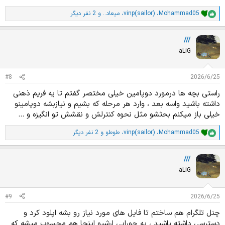
Mohammad05
،
vinp(sailor)
،
میعاد..
و 2 نفر دیگر
ا
م
ت
///
ی
ا
aLiG
ز
ا
ت
#8
2026/6/25
:
راستی بچه ها درمورد دوپامین خیلی مختصر گفتم تا یه فریم ذهنی
داشته باشید واسه بعد ، وارد هر مرحله که بشیم و نیازبشه دوپامینو
خیلی باز میکنم بحثشو مثل نحوه کنترلش و نقشش تو انگیزه و ...
Mohammad05
،
vinp(sailor)
،
طوطو
و 2 نفر دیگر
ا
م
ت
///
ی
ا
aLiG
ز
ا
ت
#9
2026/6/25
:
چنل تلگرام هم ساختم تا فایل های مورد نیاز رو بشه اپلود کرد و
دسترسی داشته باشید ، یه جورایی ارشیو اینجا هم محسوب میشه که