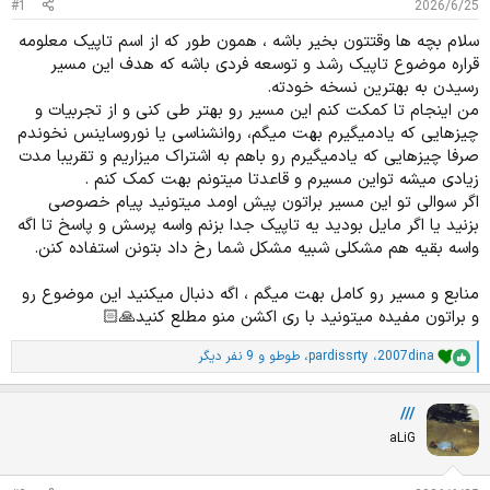
#1
2026/6/25
د
و
ه
ع
سلام بچه ها وقتتون بخیر باشه ، همون طور که از اسم تاپیک معلومه
م
قراره موضوع تاپیک رشد و توسعه فردی باشه که هدف این مسیر
و
رسیدن به بهترین نسخه خودته.
ض
من اینجام تا کمکت کنم این مسیر رو بهتر طی کنی و از تجربیات و
و
ع
چیزهایی که یادمیگیرم بهت میگم، روانشناسی یا نوروساینس نخوندم
صرفا چیزهایی که یادمیگیرم رو باهم به اشتراک میزاریم و تقریبا مدت
زیادی میشه تواین مسیرم و قاعدتا میتونم بهت کمک کنم .
اگر سوالی تو این مسیر براتون پیش اومد میتونید پیام خصوصی
بزنید یا اگر مایل بودید یه تاپیک جدا بزنم واسه پرسش و پاسخ تا اگه
واسه بقیه هم مشکلی شبیه مشکل شما رخ داد بتونن استفاده کنن.
منابع و مسیر رو کامل بهت میگم ، اگه دنبال میکنید این موضوع رو
و براتون مفیده میتونید با ری اکشن منو مطلع کنید🙏🏻
2007dina
،
pardissrty
،
طوطو
و 9 نفر دیگر
ا
م
ت
///
ی
ا
aLiG
ز
ا
ت