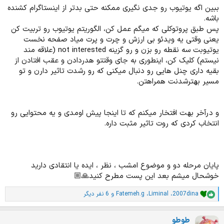
ببین اگه یوتیوب رو جدی نگیری ممکنه حتی بدتر از اینستاگرام کشنده
باشه.
پس طبق پروتوکلی که میگم عمل کن، الگوریتم یوتیوب رو تربیت کن
یعنی وقتی یه ویدئو بی ارزش و چرت و پرت میاد صفحه نخست
یوتیوبت سه نقطه رو بزن و رو گزینه not interested (علاقه مند
نیستم) کلیک کن، اینطوری به جای وقتتو هدردادن و عقب افتادن از
بقیه داری چنل هایی رو دنبال میکنی که رو رشدت تاثیر دارن و تو
مسیر بهترشدنت همراهتن.
و درآخر بهت افتخار میکنم که تا اینجا پیش اومدی و یه محتوایی رو
انتخاب کردی که روت تاثیر مثبت داره.
پایان مرحله دو و موضوع امشب ، نظر ، ایده یا انتقادی دارید
خوشحال میشم بعد این پست مطرح کنید🙏🏼
2007dina
،
Liminal
،
Fatemeh.g
و 6 نفر دیگر
ا
م
ت
طوطو
ی