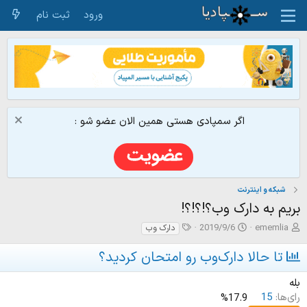
ورود
ثبت نام
اگر سمپادی هستی همین الان عضو شو :
شبکه و اینترنت
بریم به دارک وب؟!؟!؟!
ش
ت
ت
2019/9/6
ememlia
دارک وب
ر
ا
گ‌
و
ر
ه
تا حالا دارک‌وب رو امتحان کردید؟
ع
ی
ا
ک
خ
بله
ن
ش
رای‌ها:
15
17.9%
ن
ر