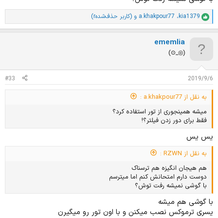
kia1379
،
a.khakpour77
و
(کاربر حذف‌شدهr)
ا
م
ت
ememlia
ی
ا
⁦(⊙_◎)⁩
ز
ا
ت
#33
2019/9/6
:
به نقل از a.khakpour77 :
میشه همینجوری از تور استفاده کرد؟
فقط برای دور زدن فیلتر؟!
یس یس
به نقل از RZWN :
هم هیجان انگیزه هم ترسناک
دوست دارم امتحانش کنم اما میترسم
با گوشی نمیشه رفت توش؟
با گوشی هم میشه
یسری ترموکس نصب میکنن و با اون تور رو میگیرن