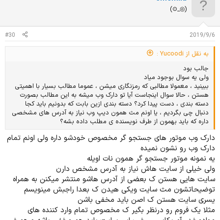
ا
⁦(⊙_◎)⁩
ز
ا
ت
#30
2019/9/6
:
به نقل از Yucoodi :
جالب بود
ولی یه سوال بوجود میاد
ببینید ، معمولا مطالبی که رمزنگاری میشن ، عموما مطالب بسیار با اهمیتی
هستن ، حالا سوال اینجاست آیا تو دارک وب میشه به این مطالب بصورت
دسته بندی ، دست پیدا کرد؟ دسته بندی ازین بابت که بدونیم باید کجا
دنبال چی بگردیم ، یا اونم مث همون دیپ وب نیاز به آدرس های مشخصی
داره که باید بهمون از طرف نویسنده ی مطلب داده بشه؟
دارک وب موتور های جستجو گر مخصوص خودشو داره ولی اونم تمام
دارک وب رو نشون نمیده
یه نمونه موتور جستجو گر همون نات اویله
ولی خیلی از سایت هاش نیاز به آدرس مشخص دارن
سایت هایی هستن ک بعضی از آدرس هاشو منتشر میکنن به همراه
توضیحاتشون مث سایت ویکی هیدن ک بعدا راجبش مینویسم
یسری سایت هستن ک اصن باید مخفی باشن
مثلا یک فروم رو درنظر بگیر ک مخصوص تمام وارد کننده های