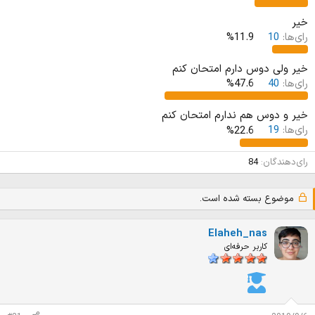
د
و
ه
ع
خیر
م
رای‌ها:
10
11.9%
و
ض
خیر ولی دوس دارم امتحان کنم
و
رای‌ها:
40
47.6%
ع
خیر و دوس هم ندارم امتحان کنم
رای‌ها:
19
22.6%
رای‌دهندگان
84
موضوع بسته شده است.
Elaheh_nas
کاربر حرفه‌ای