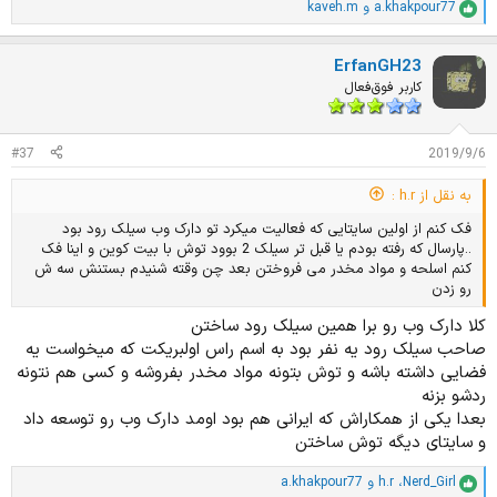
a.khakpour77
و
kaveh.m
ا
م
ت
ErfanGH23
ی
ا
کاربر فوق‌فعال
ز
ا
ت
#37
2019/9/6
:
به نقل از h.r :
فک کنم از اولین سایتایی که فعالیت میکرد تو دارک وب سیلک رود بود
..پارسال که رفته بودم یا قبل تر سیلک 2 بوود توش با بیت کوین و اینا فک
کنم اسلحه و مواد مخدر می فروختن بعد چن وقته شنیدم بستنش سه ش
رو زدن
کلا دارک وب رو برا همین سیلک رود ساختن
صاحب سیلک رود یه نفر بود به اسم راس اولبریکت که میخواست یه
فضایی داشته باشه و توش بتونه مواد مخدر بفروشه و کسی هم نتونه
ردشو بزنه
بعدا یکی از همکاراش که ایرانی هم بود اومد دارک وب رو توسعه داد
و سایتای دیگه توش ساختن
Nerd_Girl
،
h.r
و
a.khakpour77
ا