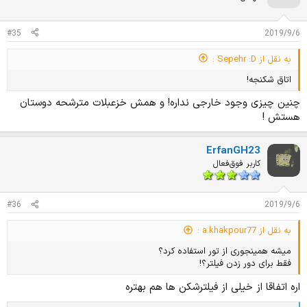
ز
ا
ت
#35
2019/9/6
:
به نقل از Sepehr :D :
اتاق شکنجه!
چنین چیزی وجود خارجی نداره! و همش خزعبلات مترشحه دوستان
هستش !
ErfanGH23
کاربر فوق‌فعال
#36
2019/9/6
به نقل از a.khakpour77 :
میشه همینجوری از تور استفاده کرد؟
فقط برای دور زدن فیلتر؟!
اره اتفاقا از خیلی از فیلترشکن ها هم بهتره