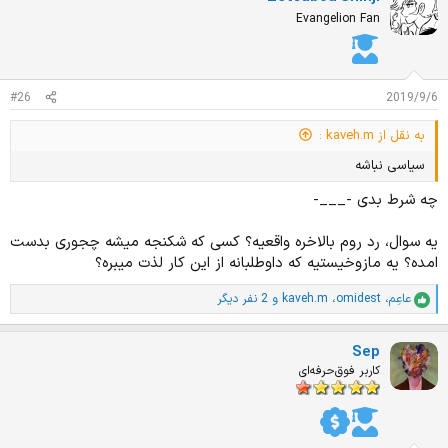
ا
Evangelion Fan
ز
ا
ت
:
#26
2019/9/6
به نقل از kaveh.m :
سیاسی نباشه
چه شرط بدی -___-
یه سوال، رد روم بالاخره واقعیه؟ کسی که شکنجه میشه چجوری بدست
امده؟ یه مازوخیستیه که داوطلبانه از این کار لذت میبره؟
عاعِم
،
omidest
،
kaveh.m
و 2 نفر دیگر
ا
م
ت
Sep
ی
ا
کاربر فوق‌حرفه‌ای
ز
ا
ت
: