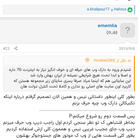
Helious
و
a.khakpour77
ا
م
ت
ememlia
ی
ا
⁦(⊙_◎)⁩
ز
ا
ت
#23
2019/9/6
:
به نقل از Hodaw2002 :
شنیدم ورود به دارک وب های حرفه ای و خوف انگیز نیاز به اینترنت 7G داره
و اصلا و ابدا تحت هیچ شرایطی نمیشه از ایران بهش وارد شد
این سایتایی هم که اینجا میاد صرفا یسری سایتای زیر مجموعه هستن که
کاربرد اون سایت های اصلی رو ندارن و کاملا تحت کنترل دولت هان
بطور کلی اینطور داستانی نیس و همین الان تصمیم گرفتم درباره اینکه
تکنیکالی دارک وب چیه حرف بزنم
..............................................................................
پس قسمت دوم رو شروع میکنم:P
بخاطر اشتباهی ک تو نظر سنجی کردم اول راجب دیپ وب حرف میزنم
دیپ وب جای عجیب غریبی نیس و هممون کلی ازش استفاده کردیم
بطور کلی قسمت هایی از وب ک موتور های جستوجوگر بهشون