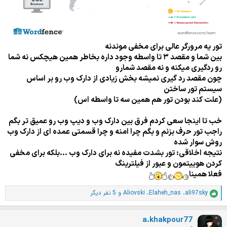
تور یه مرورگر عالی برای مخفی موندنه
بین شما و مقصد ۳ تا واسطه وجود داره بخاطر همین هیچکس نه شما
رو ردگیری میکنه و نه مقصد شمارو
چون مقصد رد گیری نمیشه بخش زیادی از دارک وب رو بر اساس
سیستم تور ساختن
(علت کند بودن تور هم همین سه تا واسطه اس)
خب تا اینجا سعی کردم فرق بین دارک وب و دیپ وب رو عمیق تر بگم
راجب تور حرف بزنم و بگم چرا امنه و چرا قسمتی عمده ای از دارک وب
روش سوار شده
نتیجه اخلاقی: تور بشدت مفیده نه برای دارک وب ...بلکه برای مخفی
کردن هوییتمون و عبور از فیلترینگ
فعلا همینا
ali97sky
،
Elaheh_nas
،
Aliovski
و 5 نفر دیگر
ا
م
ت
a.khakpour77
ی