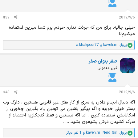
ا
ت
:
#39
2019/9/6
خیلی جالبه. برای من که جرئت ندارم خودم برم شما میرین استفاده
میکنیمD:
پرواز
،
kaveh.m
و
a.khakpour77
ا
م
ت
صفر بتوان صفر
ی
ا
کاربر معمولی
ز
ا
ت
:
#40
2019/9/6
اگه دنبال انجام دادن یه سری از کار های غیر قانونی هستین ، دارک وب
بستر خیلی خوبیه و اگه پیگیر باشین می تونین یاد بگیرین چطوری از
امکاناتش استفاده کنین . اما اگه نیستین و فقط کنجکاویه احتمالا از
سرک کشیدن درش پشیمون بشید ... .
پرواز
،
Nerd_Girl
،
kaveh.m
و 1 نفر دیگر
ا