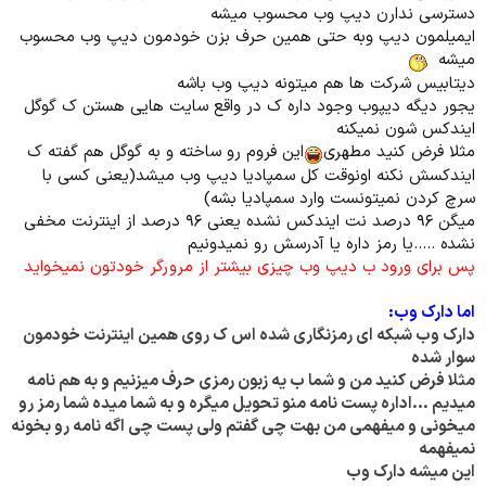
دسترسی ندارن دیپ وب محسوب میشه
ایمیلمون دیپ وبه حتی همین حرف بزن خودمون دیپ وب محسوب
میشه
دیتابیس شرکت ها هم میتونه دیپ وب باشه
یجور دیگه دیپوب وجود داره ک در واقع سایت هایی هستن ک گوگل
ایندکس شون نمیکنه
مثلا فرض کنید مطهری
این فروم رو ساخته و به گوگل هم گفته ک
ایندکسش نکنه اونوقت کل سمپادیا دیپ وب میشد(یعنی کسی با
سرچ کردن نمیتونست وارد سمپادیا بشه)
میگن ۹۶ درصد نت ایندکس نشده یعنی ۹۶ درصد از اینترنت مخفی
نشده .....یا رمز داره یا آدرسش رو نمیدونیم
پس برای ورود ب دیپ وب چیزی بیشتر از مرورگر خودتون نمیخواید
اما دارک وب:
دارک وب شبکه ای رمزنگاری شده اس ک روی همین اینترنت خودمون
سوار شده
مثلا فرض کنید من و شما ب یه زبون رمزی حرف میزنیم و به هم نامه
میدیم ...اداره پست نامه منو تحویل میگره و به شما میده شما رمز رو
میخونی و میفهمی من بهت چی گفتم ولی پست چی اگه نامه رو بخونه
نمیفهمه
این میشه دارک وب