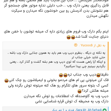
موادمخدر آمریکاس ....خب این سایت باید هم مخفی باشه و هم غیر
قابل ردگیری یعنی دارک وب ...خب دلیلی نداره موتور های جستجو گر
هم نشونش بدن آدرسش رو بین خودشون نگه میدارن و سیکرت
نگهش میدارن
اینم بگم دارک وب فروم های زیادی داره ک میشه توشون با خفن های
دنیای جنایت آشنا شد
به نقل از Yucoodi :
یه نکته ی دیگه ، بنظرم دیپ وب هم باید به همون جذابی دارک وب باشه ،
حتی شاید خیلی جذاب تر
و اینکه آیا راهی هست که توی دیپ وب هم بشه گشت و گذار کرد ، یعنی
بگردیم ببینیم چی پیدا میکنیم؟
دقیقا
دیپ وب جذاب تره
فک کن میتونی پی ام های مردمو بخونی و ایمیلاشون رو چک کنی
کسی ک بتونه سرور های تلگرام رو هک کنه میتونه توش بگرده ولی
میشه هکش کرد؟
دیپ وب یه گاوصندقه ک اعطلاعات رو توش نگه میدارن
دارک وب یه محیطه ک توش قراره شناسایی نشی
kh.farhadi
،
Sara.kh
،
فرداد
و 1 نفر دیگر