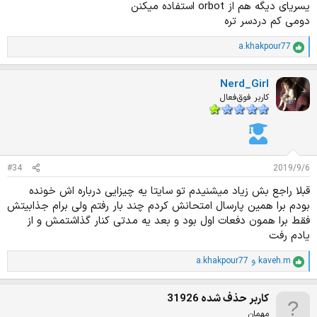
یسریای دیگه هم از orbot استفاده میکنن
دومی کم دردسر تره
a.khakpour77
ا
م
ت
Nerd_Girl
ی
ا
کاربر فوق‌فعال
ز
ا
ت
:
#34
2019/9/6
قبلا راجع بش زیاد میشنیدم تو سایتا یه چیزایی درباره اش خونده
بودم برا همین پارسال امتحانش کردم چند بار رفتم ولی برام جذابیتش
فقط برا همون دفعات اول بود و بعد یه مدتی کنار گذاشتمش و از
یادم رفت
kaveh.m
و
a.khakpour77
ا
م
ت
کاربر حذف شده 31926
ی
ا
مهمان