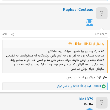
م
ت
Raphael Costeau
ی
ا
ز
ا
ت
:
#38
2019/9/6
به نقل از Erfan_GH23 :
کلا دارک وب رو برا همین سیلک رود ساختن
صاحب سیلک رود یه نفر بود به اسم راس اولبریکت که میخواست یه فضایی
داشته باشه و توش بتونه مواد مخدر بفروشه و کسی هم نتونه ردشو بزنه
بعدا یکی از همکاراش که ایرانی هم بود اومد دارک وب رو توسعه داد و
سایتای دیگه توش ساختن
هنر نزد ایرانیان است و بس
asalii
،
الینا:)
،
Sara.kh
و 7 نفر دیگر
ا
م
ت
kia1379
ی
ا
Kvothe
ز