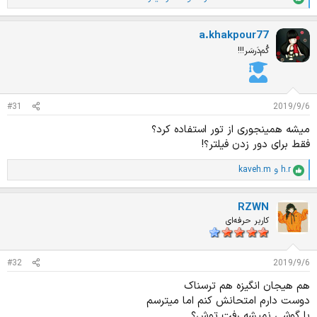
ا
م
ت
a.khakpour77
ی
ا
گُم‌دَرسَر!!!
ز
ا
ت
:
#31
2019/9/6
میشه همینجوری از تور استفاده کرد؟
فقط برای دور زدن فیلتر؟!
h.r
و
kaveh.m
ا
م
ت
RZWN
ی
ا
کاربر حرفه‌ای
ز
ا
ت
#32
2019/9/6
:
هم هیجان انگیزه هم ترسناک
دوست دارم امتحانش کنم اما میترسم
با گوشی نمیشه رفت توش؟