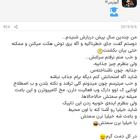
ا
گُم‌دَرسَر!!!
ز
ا
ت
:
#24
2019/9/6
من چندین سال پیش دربارش شنیدم...
دوستم گفت جای خطرناکیه و اگه بری توش هکت میکنن و ممکنه
حتی بیان بکشنت
و خب منم نرفتم سراغش...
ولی بنظرم چیز جذابیه،
جذابه، چون ناشناخته‌س
شاید اگه امتحانش کنم دیگه برام جذاب نباشه
و خب میترسم چون میدونم کلی ترفند و نکته بلدن و ب اصطلاح
اونایی ک توو دارک وب فعالیت دارن، مخ کامپیوترن و این باعث
میشه نرم سمتش حالاحالاها،
ولی بنظرم ایده‌ی خوبیه زدن این تاپیک
شاید خیلیا رو آشنا کنه با اون محیط
و باعث شه خیلیا نرن سمتش
یا خیلیا برن سمتش
در کل دمت گرم