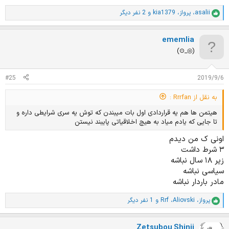
asalii
،
پرواز
،
kia1379
و 2 نفر دیگر
ا
م
ت
ememlia
ی
ا
⁦(⊙_◎)⁩
ز
ا
ت
#25
2019/9/6
:
به نقل از Rrrfan :
هیتمن ها هم یه قراردادی اول بات میبندن که توش یه سری شرایطی داره و
تا جایی که یادم میاد به هیچ اخلاقیاتی پایبند نیستن
اونی ک من دیدم
۳ شرط داشت
زیر ۱۸ سال نباشه
سیاسی نباشه
مادر باردار نباشه
پرواز
،
Aliovski
،
Rrf
و 1 نفر دیگر
ا
م
ت
Zetsubou Shinji
ی