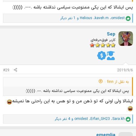
پس ایشالا که این یکی ممنوعیت سیاسی نداشته باشه .---. (((((:
omidest
،
kaveh.m
،
Helious
و 1 نفر دیگر
ا
م
ت
Sep
ی
ا
کاربر فوق‌حرفه‌ای
ز
ا
ت
:
#29
2019/9/6
به نقل از finn :
پس ایشالا که این یکی ممنوعیت سیاسی نداشته باشه .---. (((((:
ایشالا ولی اونی که تو ذهن من و تو هس به این راحتی ها نمیشه
Sara.kh
،
Erfan_GH23
،
omidest
و 4 نفر دیگر
ا
م
ت
ememlia
ی