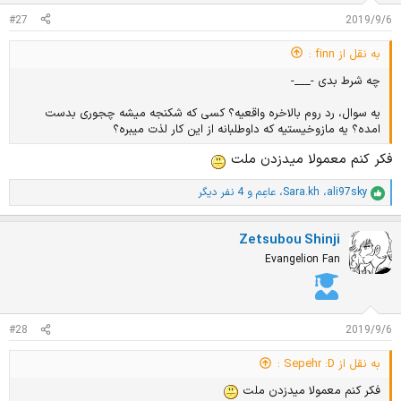
#27
2019/9/6
به نقل از finn :
چه شرط بدی -___-
یه سوال، رد روم بالاخره واقعیه؟ کسی که شکنجه میشه چجوری بدست
امده؟ یه مازوخیستیه که داوطلبانه از این کار لذت میبره؟
فکر کنم معمولا میدزدن ملت
ali97sky
،
Sara.kh
،
عاعِم
و 4 نفر دیگر
ا
م
ت
Zetsubou Shinji
ی
ا
Evangelion Fan
ز
ا
ت
:
#28
2019/9/6
به نقل از Sepehr :D :
فکر کنم معمولا میدزدن ملت