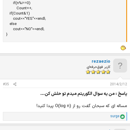
      if(n%i==0)

         Count++;

   if(Count&1)

      cout<<"YES"<<endl;

   else

      cout<<"NO"<<endl;

}
rezaezio
کاربر فوق‌حرفه‌ای
#35
2014/2/12
پاسخ : من يه سوال الگوريتم ميدم تو حلش كن...
مساله ای که سبحان گفت رو از (O(log n پیدا کنید!
surge
ا
م
ت