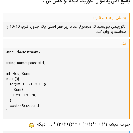
پاسخ : من يه سوال الگوريتم ميدم تو حلش كن...
به نقل از Samira :) :
الگوریتمی بنویسید که مجموع اعداد زیر قطر اصلی یک جدول ضرب 10x10 را
محاسبه و چاپ کند.
کد:
#include<iostream>

using namespace std;

int  Res, Sum;

main(){

   for(int i=1;i<=10;i++){

      Sum+=i;

      Res+=i*Sum;

   }

   cout<<Res<<endl;

}
جواب میشه ۱*۱ + ۲*(۱+۲) + ۳*(۱+۲+۳) * .... دیگه