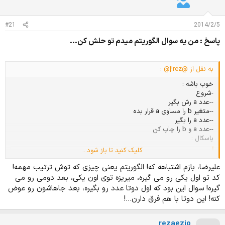
د
و
ه
ع
م
#21
2014/2/5
و
پاسخ : من يه سوال الگوريتم ميدم تو حلش كن...
ض
و
ع
به نقل از @rez!|@ :
خوب باشه :
-شروع
--عدد a رش بگیر
--متغیر b را مساوی a قرار بده
--عدد a را بگیر
--عدد a و b را چاپ کن
پاسکال :
کلیک کنید تا باز شود...
کد:
علیرضا، بازم اشتباهه که! الگوریتم یعنی چیزی که توش ترتیب مهمه!
var

کد تو اول یکی رو می گیره، میریزه توی اون یکی، بعد دومی رو می
a,b:integer;

begin

گیره! سوال این بود که اول دوتا عدد رو بگیره، بعد جاهاشون رو عوض
 readln(a);

کنه! این دوتا با هم فرق دارن...!
 b:=a;

 readln(a);

rezaezio
 writeln(a,b);
