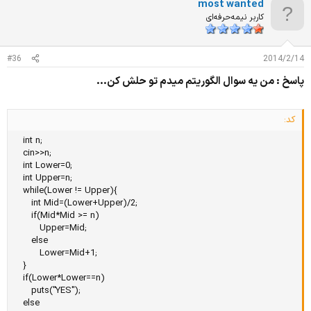
most wanted
ی
ا
کاربر نیمه‌حرفه‌ای
ز
ا
ت
#36
2014/2/14
:
پاسخ : من يه سوال الگوريتم ميدم تو حلش كن...
کد:
   int n;

   cin>>n;

   int Lower=0;

   int Upper=n;

   while(Lower != Upper){

      int Mid=(Lower+Upper)/2;

      if(Mid*Mid >= n)

         Upper=Mid;

      else

         Lower=Mid+1;

   }

   if(Lower*Lower==n)

      puts("YES");

   else
