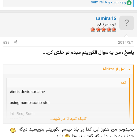
ریهانولیت
و
samira16
ا
م
ت
samira16
ی
ا
کاربر حرفه‌ای
ز
ا
ت
#39
2014/3/1
:
پاسخ : من يه سوال الگوريتم ميدم تو حلش كن...
به نقل از Alir3za :
کد:
#include<iostream>

using namespace std;

int  Res, Sum;

کلیک کنید تا باز شود...
main(){

   for(int i=1;i<=10;i++){

نمیدونم من هنوز این کدا رو بلد نیسم الگوریتم بنویسید دیگه
      Sum+=i;

جواب رو ولی اونی که گفتی نیستا
باید
      Res+=i*Sum;
