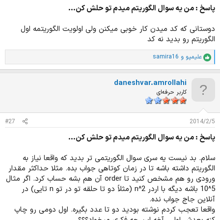
پاسخ : من يه سوال الگوريتم ميدم تو حلش كن...
دوستانی که کد میدن کار خوبی میکنن ولی اولویت الگوریتمه اول
الگوریتم رو بدید نه کد
علیمپو
و
samira16
ا
م
ت
daneshvar.amrollahi
ی
ا
کاربر حرفه‌ای
ز
ا
ت
#27
2014/2/5
:
پاسخ : من يه سوال الگوريتم ميدم تو حلش كن...
سلام. بد نیست یه سری سوال الگوریتمی تر بدید که واقعا نیاز به
الگوریتم داشته باشه تا در زمان کوتاهی جواب بده. مثلا حداکثر مقدار
ورودی رو هم مشخص کنید تا order آن هم بشه حساب کرد. اگر مثال
5^10 باشه دیگه با اردر 2^n (مثلاً دو تا حلقه تو در تو n تایی) در
آنلاین جاج جواب نده.
واقعا تعجب کردم نوشته بودید دو تا عدد بگیره. اول دومی رو چاپ