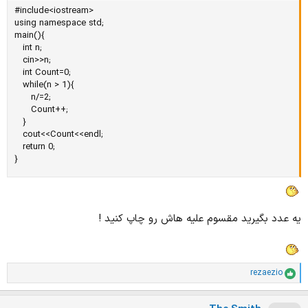
#include<iostream>

using namespace std;

main(){

   int n;

   cin>>n;

   int Count=0;

   while(n > 1){

      n/=2;

      Count++;

   }

   cout<<Count<<endl;

   return 0;

}
یه عدد بگیرید مقسوم علیه هاش رو چاپ کنید !
rezaezio
ا
م
ت