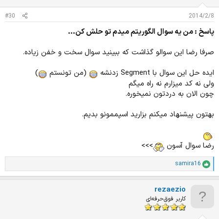
ا
ت
#30
2014/2/8
:
پاسخ : من يه سوال الگوريتم ميدم تو حلش كن...
صرفا رضا این سوالو گذاشت که ببینید سوال سخت و خفن زیاده.
ایده حل این سوال با Segment زدنشه
(من تونستم
)
ولی نه کد میزارم نه راه میگم
چون الان به دردتون نمیخوره.
بهتون پیشنهاد میکنم بزارید اسپممونو بدیم.
رضا سوال آسون
>>>
samira16
ا
م
ت
rezaezio
ی
ا
کاربر فوق‌حرفه‌ای
ز
ا