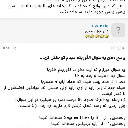
کنه بعدش اولی. آخه این چه فکری میخواد؟؟؟
سعی کنید از توابع آماده که در کتابخانه های math algorith ... سی
پلاس پلاس وجود دارند استفاده نکنید.
rezaezio
کاربر فوق‌حرفه‌ای
#28
2014/2/6
پاسخ : من يه سوال الگوريتم ميدم تو حلش كن...
یه سوال میزارم که ایده بخواد،‌ الگوریتم خفن!
سوال یه n میده و بعد یه k !
بعد n تا عدد بهت میده که اعداد آرایه a هستن!
میگه چند تا زیر آرایه از اون آرایه اولی هستن که، میانگین اعضاشون از
k کمتر نیست!
(O(n.log n.log n حدود 80 درصد نمره رو میگیره تو این سوال !
ولی اردری که واسه کامل گرفتن لازم داریم، (O(n.log n هست!
راهنمایی :‌ از BIT یا SegmentTree استفاده کنید!
راهنمایی ۲ : از آرایه ‍‍‍پرفیکس استفاده کنید!