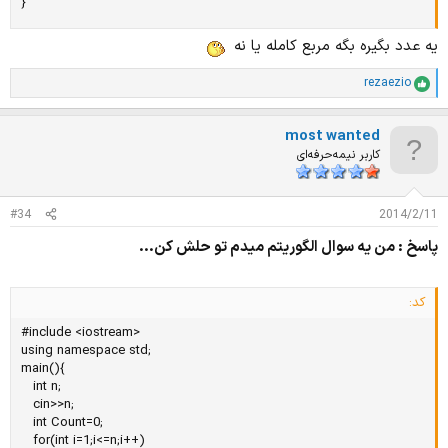
}
یه عدد بگیره بگه مربع کامله یا نه
rezaezio
ا
م
ت
most wanted
ی
ا
کاربر نیمه‌حرفه‌ای
ز
ا
ت
#34
2014/2/11
:
پاسخ : من يه سوال الگوريتم ميدم تو حلش كن...
کد:
#include <iostream>

using namespace std;

main(){

   int n;

   cin>>n;

   int Count=0;

   for(int i=1;i<=n;i++)
