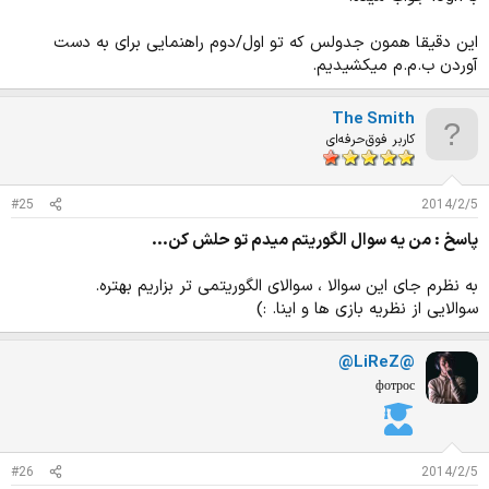
این دقیقا همون جدولس که تو اول/دوم راهنمایی برای به دست
آوردن ب.م.م میکشیدیم.
The Smith
کاربر فوق‌حرفه‌ای
#25
2014/2/5
پاسخ : من يه سوال الگوريتم ميدم تو حلش كن...
به نظرم جای این سوالا ، سوالای الگوریتمی تر بزاریم بهتره.
سوالایی از نظریه بازی ها و اینا. :)
@LiReZ@
фотрос
#26
2014/2/5