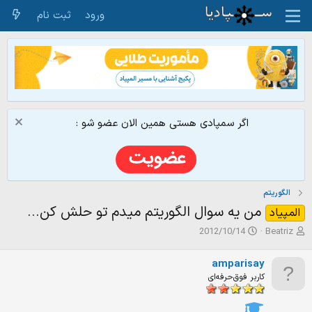
ورود
ثبت نام
اگر سمپادی هستی همین الان عضو شو :
الگوریتم
من يه سوال الگوريتم ميدم تو حلش كن...
المپیاد
ش
ت
2012/10/14
Beatriz
ر
ا
و
ر
amparisay
ع
ی
کاربر فوق‌حرفه‌ای
ک
خ
ن
ش
ن
ر