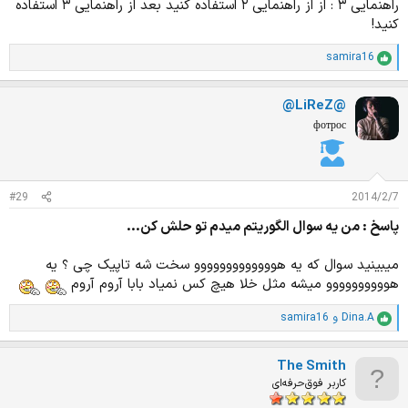
راهنمایی ۳ : از از راهنمایی ۲ استفاده کنید بعد از راهنمایی ۳ استفاده
کنید!
samira16
ا
م
ت
@LiReZ@
ی
ا
фотрос
ز
ا
ت
:
#29
2014/2/7
پاسخ : من يه سوال الگوريتم ميدم تو حلش كن...
میبینید سوال که یه هووووووووووووو سخت شه تاپیک چی ؟ یه
هوووووووووو میشه مثل خلا هیچ کس نمیاد بابا آروم آروم
Dina.A
و
samira16
ا
م
ت
The Smith
ی
ا
کاربر فوق‌حرفه‌ای
ز