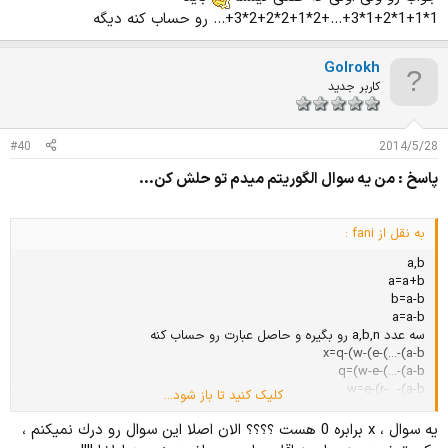
   }

1*1+1*2+1*3+...+2*1+2*2+2*3+... رو حساب کنه دیگه
   cout<<Res<<endl;

}
Golrokh
کاربر جدید
جواب میشه ۱*۱ + ۲*(۱+۲) + ۳*(۱+۲+۳) * .... دیگه
#40
2014/5/28
پاسخ : من يه سوال الگوريتم ميدم تو حلش كن...
به نقل از fani :
a,b
a=a+b
b=a-b
a=a-b
سه عدد a,b,n رو بگیره و حاصل عبارت رو حساب کنه
x=q-(w-(e-(...-(a-b
q=(w-e-(...-(a-b
w=e-(r-...-(a-b
کلیک کنید تا باز شود...
تعداد متغیر ها (q,w,e,rو...) برابر است با n
يه سوال ، x برابره 0 هست ؟؟؟؟ الان اصلا اين سوال رو درك نميكنم ،