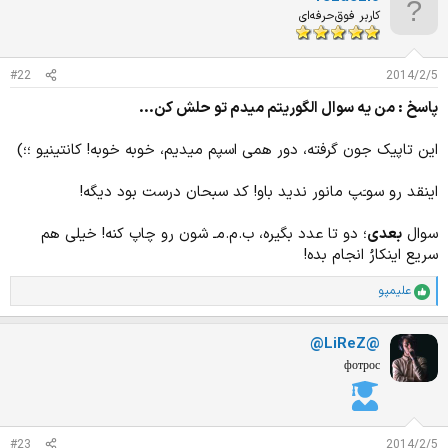
 readln;

کاربر فوق‌حرفه‌ای
end.
http://paste.ubuntu.com/6872179/
#22
2014/2/5
پاسخ : من يه سوال الگوريتم ميدم تو حلش كن...
این تاپیک جون گرفته، دور همی اسپم میدیم، خوبه خوبه! کانتینیو ؛؛)
اینقد رو سوـَپ مانور ندید باو‌! کد سبحان درست بود دیگه!
سوال
بعدی
؛ دو تا عدد بگیره، ب.م.مـ شون رو چاپ کنه! خیلی هم
سریع اینکارُ انجام بده!
علیمپو
ا
م
ت
@LiReZ@
ی
ا
фотрос
ز
ا
ت
:
#23
2014/2/5