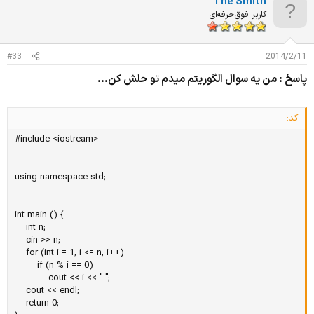
The Smith
ی
ا
کاربر فوق‌حرفه‌ای
ز
ا
ت
#33
2014/2/11
:
پاسخ : من يه سوال الگوريتم ميدم تو حلش كن...
کد:
#include <iostream>

using namespace std;

int main () {

	int n;

	cin >> n;

	for (int i = 1; i <= n; i++)

		if (n % i == 0)

			cout << i << " ";

	cout << endl;

	return 0;
