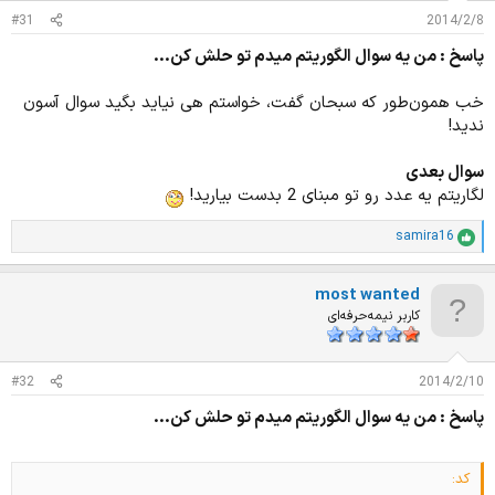
ت
#31
2014/2/8
:
پاسخ : من يه سوال الگوريتم ميدم تو حلش كن...
خب همون‌طور که سبحان گفت، خواستم هی نیاید بگید سوال آسون
ندید!
سوال بعدی
لگاریتم یه عدد رو تو مبنای 2 بدست بیارید!
samira16
ا
م
ت
most wanted
ی
ا
کاربر نیمه‌حرفه‌ای
ز
ا
ت
#32
2014/2/10
:
پاسخ : من يه سوال الگوريتم ميدم تو حلش كن...
کد: