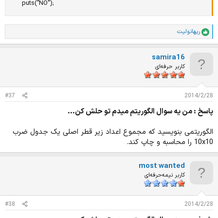
      puts("NO");
ریهانولیت
ا
م
ت
samira16
ی
ا
کاربر حرفه‌ای
ز
ا
ت
#37
2014/2/28
:
پاسخ : من يه سوال الگوريتم ميدم تو حلش كن...
الگوریتمی بنویسید که مجموع اعداد زیر قطر اصلی یک جدول ضرب
10x10 را محاسبه و چاپ کند.
most wanted
کاربر نیمه‌حرفه‌ای
#38
2014/2/28