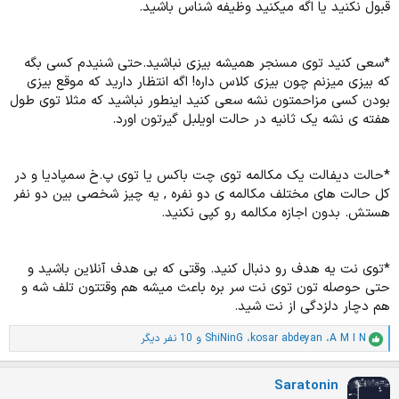
قبول نکنید یا اگه میکنید وظیفه شناس باشید.
*سعی کنید توی مسنجر همیشه بیزی نباشید.حتی شنیدم کسی بگه
که بیزی میزنم چون بیزی کلاس داره! اگه انتظار دارید که موقع بیزی
بودن کسی مزاحمتون نشه سعی کنید اینطور نباشید که مثلا توی طول
هفته ی نشه یک ثانیه در حالت اویلبل گیرتون اورد.
*حالت دیفالت یک مکالمه توی چت باکس یا توی پ.خ سمپادیا و در
کل حالت های مختلف مکالمه ی دو نفره , یه چیز شخصی بین دو نفر
هستش. بدون اجازه مکالمه رو کپی نکنید.
*توی نت یه هدف رو دنبال کنید. وقتی که بی هدف آنلاین باشید و
حتی حوصله تون توی نت سر بره باعث میشه هم وقتتون تلف شه و
هم دچار دلزدگی از نت شید.
A M I N
،
kosar abdeyan
،
ShiNinG
و 10 نفر دیگر
ا
م
ت
Saratonin
ی