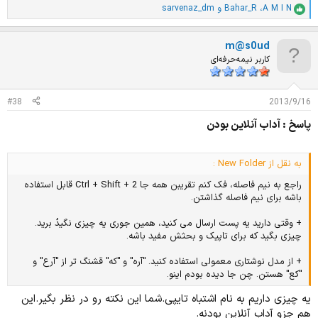
A M I N
،
Bahar_R
و
sarvenaz_dm
ا
م
ت
m@s0ud
ی
ا
کاربر نیمه‌حرفه‌ای
ز
ا
ت
#38
2013/9/16
:
پاسخ : آداب آنلاین بودن
به نقل از New Folder :
راجع به نیم فاصله، فک کنم تقریبن همه جا Ctrl + Shift + 2 قابل استفاده
باشه برای نیم فاصله گذاشتن.
+ وقتی دارید یه پست ارسال می کنید، همین جوری یه چیزی نگیدُ برید.
چیزی بگید که برای تاپیک و بحثش مفید باشه.
+ از مدل نوشتاری معمولی استفاده کنید. "آره" و "که" قشنگ تر از "آرع" و
"کع" هستن. چن جا دیده بودم اینو.
یه چیزی داریم به نام اشتباه تایپی.شما این نکته رو در نظر بگیر.این
هم جزو آداب آنلاین بودنه.