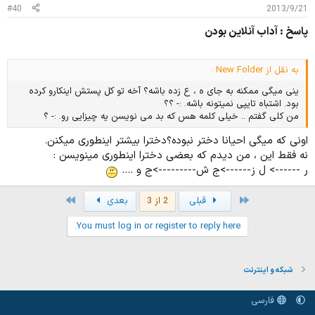
#40
2013/9/21
پاسخ : آداب آنلاین بودن
به نقل از New Folder :
ینی میگی ممکنه به جای ه ، ع زده باشه؟ آخه تو کل پستش اینکارو کرده
بود. اشتباه تایپی نمیتونه باشه. :- ؟؟
من کلی گفتم .. خیلی کلمه هس که بد می نویسن یه چیزایی رو. :- ؟
اونی که میگی احیانا دختر نبوده؟دخترا بیشتر اینطوری میکنن.
نه فقط این ، من دیدم که بعضی دخترا اینطوری مینویسن :
ر ------> ل ز------>ج ش--------->ج و ....
Last
First
قبلی
2 از 3
بعدی
You must log in or register to reply here.
شبکه و اینترنت
فارسی