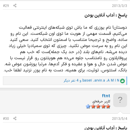
ت
#29
2013/3/3
:
پاسخ : آداب آنلاین بودن
دوستان! نام یوزری که ما باش توی شبکه‌های اینترنتی فعالیت
می‌کنیم، قسمت مهمی از هویت ما توی اون شبکه‌ست. این نام رو
ساده، واضح و ترجیحا متناسب با اسمتون انتخاب کنید. سعی کنید
این نام رو به سرعت عوض نکنید. چیزی که توی سمپادیا خیلی زیاد
دیده می‌شه، نام‌های بلند (در حد یک جمله)ست که خب هم
پروفایلتون رو نامتناسب جلوه می‌ده هم هویتتون رو. قرار نیست با
عوض شدن حال و هوا و عقیده و فکر آدم‌ها، مرتبا یوزشون عوض شه.
بانگ، استتوس، توئیت، برای همینه، دست به نام یوزر نزنید لطفا خب.
A M I N
،
arvin.a
،
baseri
و 4 نفر دیگر
ا
م
ت
ftnt
ی
ا
کاربر حرفه‌ای
ز
ا
ت
#30
2013/5/4
:
پاسخ : آداب آنلاین بودن