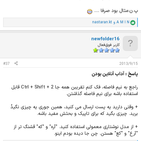
پ.ن:مثال بود صرفا ....
A M I N
و
nastaran.kt
ا
م
ت
newfolder16
ی
ا
کاربر فوق‌فعال
ز
ا
ت
#37
2013/9/15
:
پاسخ : آداب آنلاین بودن
راجع به نیم فاصله، فک کنم تقریبن همه جا Ctrl + Shift + 2 قابل
استفاده باشه برای نیم فاصله گذاشتن.
+ وقتی دارید یه پست ارسال می کنید، همین جوری یه چیزی نگیدُ
برید. چیزی بگید که برای تاپیک و بحثش مفید باشه.
+ از مدل نوشتاری معمولی استفاده کنید. "آره" و "که" قشنگ تر از
"آرع" و "کع" هستن. چن جا دیده بودم اینو.