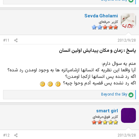
ا
م
ت
Sevda Gholami
ی
ا
کاربر حرفه‌ای
ز
ا
ت
#11
2012/9/28
:
پاسخ : زمان و مکان پیدایش اولین انسان
منم یه سوال دارم:
آیا واقعا این نظریه که انسانها ازشامپانزه ها به وجود اومدن رد شده؟
اگه رد شده پس انسانها ازکجا اومدن؟
اگه رد نشده پس قضیه آدم وحوا چیه؟
Beyond the Sky
ا
م
ت
smart girl
ی
ا
کاربر فوق‌حرفه‌ای
ز
ا
ت
#12
2012/9/28
: