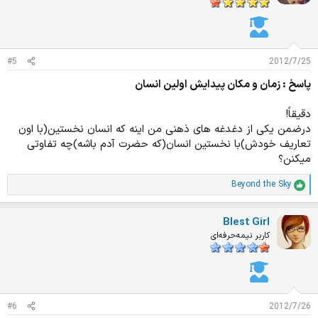
ز
ا
ت
:
#5
2012/7/25
پاسخ : زمان و مکان پیدایش اولین انسان
دقیقاً!
درضمن یکی از دغدغه های ذهنی من اینه که انسان نخستین(با اون
تعاریف خودش)با نخستین انسان(که حضرت آدم باشه)چه تفاوتی
میکنن؟
Beyond the Sky
ا
م
ت
Blest Girl
ی
ا
کاربر نیمه‌حرفه‌ای
ز
ا
ت
:
#6
2012/7/26