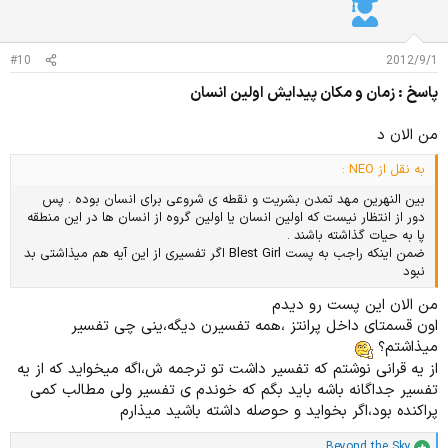
ت
:
#10
2012/9/1
پاسخ : زمان و مکان پیدایش اولین انسان
من الان د
به نقل از NEO :
بین النهرین مهد تمدن بشریت و نقطه ی شروعی برای انسان بوده . پس
دور از انتظار نیست که اولین انسان یا اولین گروه از انسان ها در این منطقه
پا به حیات گذاشته باشند .
ضمن اینکه راجب به پست Blest Girl اگر تفسیری از این آیه هم میذاشتی بد
نبود
من الان این پست رو دیدم
اون قسمتای داخل پرانتز ،همه تفسیرن دیگه،ینی چی تفسیر
میذاشتم؟
از یه قرانی نوشتم که تفسیر داشت تو ترجمه ش،اگه میخواید که از یه
تفسیر جداگانه باشه باید بگم که خوندم ی تفسیر ولی مطالب کمی
پراکنده بود،اگر بخواید و حوصله داشته باشید میذارم
Beyond the Sky