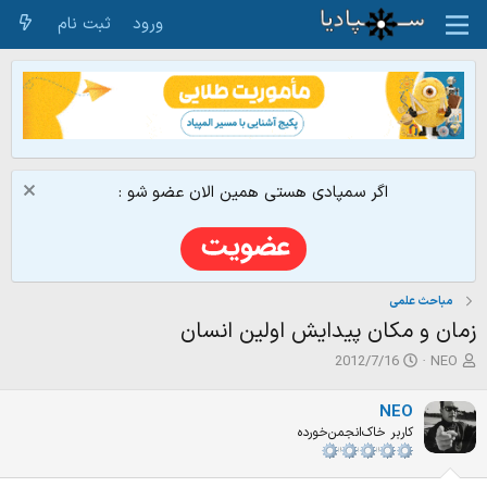
ورود
ثبت نام
اگر سمپادی هستی همین الان عضو شو :
مباحث علمی
زمان و مکان پیدایش اولین انسان
ش
ت
2012/7/16
NEO
ر
ا
و
ر
NEO
ع
ی
کاربر خاک‌انجمن‌خورده
ک
خ
ن
ش
ن
ر