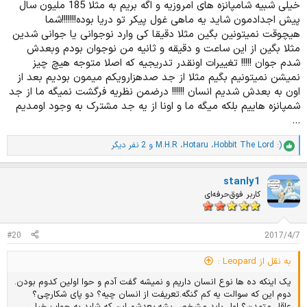
خیلی شبیه شامپانزه های امروزیه و اگه بریم به مثلا 185 ملیون سال
پیش اجدادمون شاید یه ماهی غول پیکر تو دریا بوده!!!!!!!شما
هیچوقت نمیتونین بگین مثلا دقیقا کی وارد نوجوانی یا جوانی شدین
مثلا بگین از این ساعت و دقیقه و ثانیه من نوجوان بودم وبعدش
شدم جوان !!!!! تغییرات اونقدر تدریجیه که اصلا متوجه هیچ چیز
نمیشن نمیتونیم بگیم مثلا از جد صدهزارویکم میمون بودیم بعد از
اون به بعدش شدیم انسان !!!!!! درضمن نظریه فرگشت نمیگه ما از جد
شمپانزه هاییم بلکه میگه ما و اونا از یه جد مشترک به وجود اومدیم
...
Hobbit The Lord :)
،
Hotaru
،
M.H.R
و 2 نفر دیگر
ا
م
ت
stanly1
ی
ا
کاربر فوق‌حرفه‌ای
ز
ا
ت
#20
2017/4/7
:
به نقل از Leopard :
یک اینکه ده ها نوع انسان داریم و نمیشه گفت آدم و حوا اولین کدوم بودن.
دوم این که سوالت یه کم گنگه.تعریفت از انسان چیه؟ دو پای شکارچی؟
عاقل متمدن؟ اول باید مشخص بشه.بعدشم این که شاید به جواب خیلی