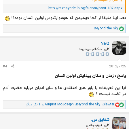
http://razhayedel.blogfa.com/post-187.aspx
بعد اینا دقیقا از کجا فهمیدن که هومواركتوس اولین انسان بوده؟!
Beyond the Sky
ا
م
ت
NEO
ی
ا
کاربر خاک‌انجمن‌خورده
ز
ا
ت
#4
2012/7/25
:
پاسخ : زمان و مکان پیدایش اولین انسان
آیا این تعریفات با باور های اعتقادی ما و سایر ادیان درباره حضرت آدم
در تضاد نیست ؟
Slawter
،
Beyond the Sky
،
August McJoseph
و 1 نفر دیگر
ا
م
ت
شقایق س.
ی
ا
کاربر فوق‌حرفه‌ای