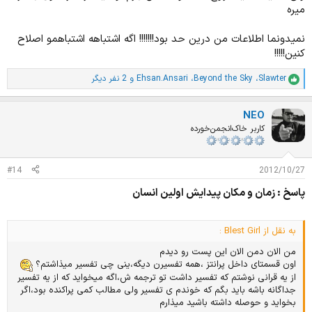
میره
نمیدونما اطلاعات من درین حد بود!!!!!!! اگه اشتباهه اشتباهمو اصلاح
کنین!!!!!
Slawter
،
Beyond the Sky
،
Ehsan.Ansari
و 2 نفر دیگر
ا
م
ت
NEO
ی
ا
کاربر خاک‌انجمن‌خورده
ز
ا
ت
#14
2012/10/27
:
پاسخ : زمان و مکان پیدایش اولین انسان
به نقل از Blest Girl :
من الان دمن الان این پست رو دیدم
اون قسمتای داخل پرانتز ،همه تفسیرن دیگه،ینی چی تفسیر میذاشتم؟
از یه قرانی نوشتم که تفسیر داشت تو ترجمه ش،اگه میخواید که از یه تفسیر
جداگانه باشه باید بگم که خوندم ی تفسیر ولی مطالب کمی پراکنده بود،اگر
بخواید و حوصله داشته باشید میذارم