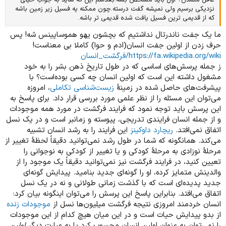
نزدیکی برسیم ولی نمیشه گفت درسته.چون ممکنه یه فسیل زیر زمین باشه
که از قدیمی ترین فسیل یافت شده قدیمی تر باشه.
ما یک جفت ناندرتال نداشتیم که بچشون یهو هموساپینس شه! پس
حرف زدن از اولین جفت انسان(ادم و حوا) کاملا بی معناست!
https://fa.wikipedia.org/wiki/فرگشت_انسان
ز جمله پرسش‌های اساسی که در طول تاریخ ذهن بشر را به خود
مشغول داشته این است که اولین انسان چه کسی بوده‌است؟ با
پیشرفت‌های حاصل شده در زمینهٔ
زیست‌شناسی تکاملی
، امروزه
می‌توان این مسئله را از نظر علمی مورد بررسی قرار داد. برای پاسخ به
این پرسش باید توجه نمود که فرایند فرگشت در مورد همه موجودات
و از جمله انسان فرایندی تدریجی، پیوسته و زمانبر است و در یک نسل
اتفاق نمی‌افتد.
ریچارد داوکینز
این فرایند را به رشد انسان تشبیه
می‌کند. همانگونه که شما در طول رشد نمی‌توانید دقیقاً لحظهٔ تغییر از
مرحلهٔ نوزادی به مرحلهٔ کودکی و یا تغییر از کودکی به نوجوانی را
تعیین کنید، در فرایند فرگشت نیز نمی‌توانید دقیقاً یک موجود را از
والدینش متمایز کرده، او را گونه‌ای جدید بنامید. پیدایش گونه‌ای
جدید پدیده‌ای است که با گذشت زمانی طولانی و نه در یک نسل
اتفاق می‌افتد. بنابراین پاسخ این پرسش را می‌توان اینگونه بیان کرد:
انسان خردمند امروزی نتیجه فرگشت میلیون‌ها نسل از
موجودات زنده
از بدو پیدایش حیات است و در این میان هیچ کدام از این موجودات
را نمی‌توان به عنوان اولین انسان محسوب کرد یا به عبارت دیگر
اولین