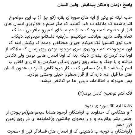
پاسخ : زمان و مکان پیدایش اولین انسان
خب البته تو یکی از ایه های سوره ی بقره (تو جز 1) ب این موضوع
اشاره شده ک ملائکه ب خدا گفتند ک مگر ستم و خونریزیِ انسان های
قبل از حضرت ادم نبود ک حالا هم میخای ادم رو بیافرینی ، ما ک
تمام وقت داریم عبادتت میکنیمو ...(بقیه داستانو میدونید دیگه...
خب توی تفسیرا فک میکنم چیزای مختلفی اومده ک یکیش اینه ک
اون موجودات ادم نبودن،ی سری موجود بودن روی زمین ک ملائکه از
اونا یاد کردن،ی ایده ی دیگه اینه ک اونا انسان هایی بودن ولی تکامل
نیافته و با جنگ و ستم روی زمین زندگی میکردن، و الان ی لغتی ب
اسم (ببخشید البته) نسناس ک ب کار میره گاهی اشاره ب همون انسان
های ما قبل ادم داره ک از قرار معلوم خیلی وحشی بودن...
پس میتونه با اعتقادات دینی ِ ما در تناقض نباشه.
فک کنم توضیح کامل بود.(؟)
دقیقا ایه 30 سوره ی بقره:
" و هنگامی ک خداوند ب فرشتگان فرمود:همانا میخواهم(موجودی از
جنس بشر بیافرینم و او را بعنوان جانشین و)نماینده ای در روی زمین
قرار دهم.
(فرشتگان با توجه ب ذهنیتی ک از انسان های فسادگر قبل از حضرت