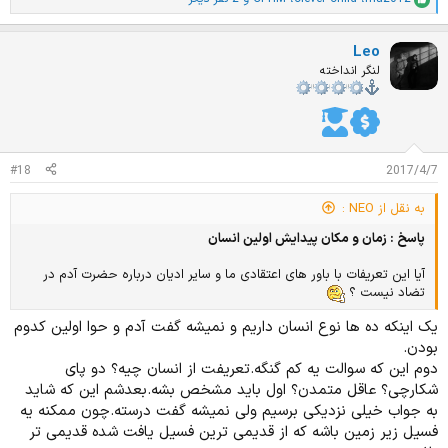
ا
م
ت
Leo
ی
ا
لنگر انداخته
ز
ا
ت
:
#18
2017/4/7
به نقل از NEO :
پاسخ : زمان و مکان پیدایش اولین انسان
آیا این تعریفات با باور های اعتقادی ما و سایر ادیان درباره حضرت آدم در
تضاد نیست ؟
یک اینکه ده ها نوع انسان داریم و نمیشه گفت آدم و حوا اولین کدوم
بودن.
دوم این که سوالت یه کم گنگه.تعریفت از انسان چیه؟ دو پای
شکارچی؟ عاقل متمدن؟ اول باید مشخص بشه.بعدشم این که شاید
به جواب خیلی نزدیکی برسیم ولی نمیشه گفت درسته.چون ممکنه یه
فسیل زیر زمین باشه که از قدیمی ترین فسیل یافت شده قدیمی تر