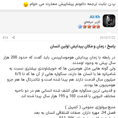
پ.ن :بابت ترجمه داغونم پیشاپیش معذرت می خوام
Ali Kh
کاربر حرفه‌ای
#16
2015/7/22
پاسخ : زمان و مکان پیدایش اولین انسان
در رابطه با زمان پیدایش هوموساپینس، باید گفت که حدود 200 هزار
سال پیش به وجود اومدند.
ولی گونه هایی مثل هومینین ها که خویشاوندی بیشتری نسبت به
شامپانزه ها با انسان ها دارند، سنگواره هایی از آن ها که تا 6/5
میلیون سال قدمت دارند هم پیدا شده است.و نئاندرتال ها هم جزو
هومینیون ها بودند.
و قدیمی ترین سنگواره های کشف شده انسانی هم در دو ناحیه
مختلف اتیوپی با قدمت 160 و 195 هزار سال پیدا شده اند.
منبع:بیولوژی عمومی ( کمپبل )
فصل 34، مهره داران، صفات اشتقاقی انسان به بعد