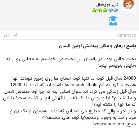
شده، (اسم این غارُ یادم نمیاد، فقد میدونم تو استان ِ گلستانه، یادم اومد
ا
کاربر فوق‌فعال
ادیت میکنم)
ز
در مورد زمان پیدایش هم حدودا 10000 سال پیش بوده، حالا دقیق ِ
ا
دقیقشُ نمیدونم.
ت
:
#15
2015/7/22
پاسخ : زمان و مکان پیدایش اولین انسان
بحث جالبی بود...در راستای این بحث می خواستم یه مطلبی رو از یه
سایتی بنویسم اینجا
24000 سال قبل گونه ما تنها گونه انسان ها روی زمین نبودند انها
هبیت دیگری به نام neanderthals ها داشته اند که شاید تا 12000
سال قبل زندگی می کرده اند.سوال اصلی اینه که چرا اونا منقرض شدن
و ما نشدیم؟ ایا ویروس یا یک تغییر ناگهانی انها را کشته است؟ یا این
که ما انها را کشته ایم؟!
و در اخر سوالی که مطرح می شه این که ایا ما هممون از یک زن و
مرد واحد به وجود اومدیم؟یا گونه های مختلف؟!؟
منبع livescience.com