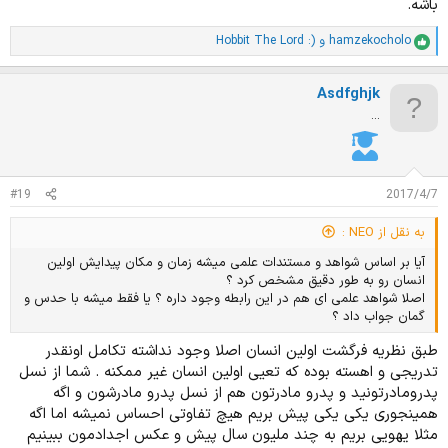
باشه.
hamzekocholo
و
Hobbit The Lord :)
ا
م
ت
Asdfghjk
ی
ا
...
ز
ا
ت
:
#19
2017/4/7
به نقل از NEO :
آیا بر اساس شواهد و مستندات علمی میشه زمان و مکان پیدایش اولین
انسان رو به طور دقیق مشخص کرد ؟
اصلا شواهد علمی ای هم در این رابطه وجود داره ؟ یا فقط میشه با حدس و
گمان جواب داد ؟
طبق نظریه فرگشت اولین انسان اصلا وجود نداشته تکامل اونقدر
تدریجی و اهسته بوده که تعیی اولین انسان غیر ممکنه . شما از نسل
پدرومادرتونید و پدرو مادرتون هم از نسل پدرو مادرشون و اگه
همینجوری یکی یکی پیش بریم هیچ تفاوتی احساس نمیشه اما اگه
مثلا یهویی بریم به چند ملیون سال پیش و عکس اجدادمون ببینیم