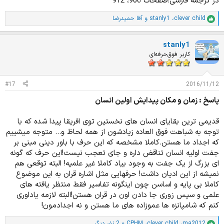
در ترجمه فارسی:صفحات 906، 912
clever child
،
stanly1
و
آقا حمیدرضا
ا
م
ت
stanly1
ی
ا
کاربر فوق‌حرفه‌ای
ز
ا
ت
#17
2016/11/12
:
پاسخ : زمان و مکان پیدایش اولین انسان
قدیمی ترین بقایای انسان های نخستین توی افریقا پیدا شده که با
توجه به شباهت فوق العاده زیادشون از همه لحاظ و... متوجه میشییم
که اجداد ما هستن.کاملا مشخصه که این حرف با باور دینی مبنی بر
جفت اولیه انسان تناقض داره و جای تعجب نیست!این حرف که گونه
ای بزرگ از یک جفت به وجود بیاد کاملا غیر علمیه! البته توقعی هم
نمیشه از این ادیان داشت! حرفهایی مثل اشاره قران به این موضوع
کاملا بی پایه و اساسن چون اینگونه تفاسیر فقط منتظر یافته های
علمی و سپس زوری جا دادن اون در قران هستن!البته لازمه یاداوری
کنم که شامپانزه ها عموزاده های ما هستن و نه اجدادمون!
ma2012
،
clever child
،
CPHM
و 2 نفر دیگر