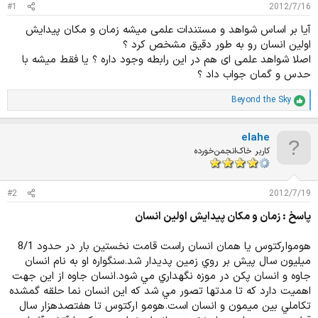
د
و
#1
2012/7/16
ه
ع
آیا بر اساس شواهد و مستندات علمی میشه زمان و مکان پیدایش
م
اولین انسان رو به طور دقیق مشخص کرد ؟
و
ض
اصلا شواهد علمی ای هم در این رابطه وجود داره ؟ یا فقط میشه با
و
حدس و گمان جواب داد ؟
ع
Beyond the Sky
ا
م
ت
elahe
ی
ا
کاربر خاک‌انجمن‌خورده
ز
ا
ت
#2
2012/7/19
:
پاسخ : زمان و مکان پیدایش اولین انسان
هومواركتوس يا همان انسان راست قامت نخستين بار در حدود 8/1
ميليون سال پيش بر روي زمين پديدار شد.سنگواره او به نام انسان
جاوه و انسان پكن در موزه نگهداري مي شود.انسان جاوه از اين جهت
اهميت دارد كه تا مدتها تصور مي شد كه اين انسان نما حلقه گمشده
تكاملي بين ميمون و انسان است.هومو اركتوس تا هفتصدهزار سال