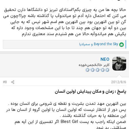
حالا بچه ها من یه چیزی بگم؟استادای تبریز تو دانشگاها دارن تحقیق
می کنن که احتمال داره آدم تو میاندوآب پا گذاشته باشه چرا؟چون می
گن تو بین النهرین بود بین النهرین هم اسم شهر نیس که یه جایی
بین دو آبه تو جهان هم چند تا جا با این مشخصات وجود داره که
یکیش هم میاندوآبه.حالا من هم شنیدم سند معتبری ندارم
Beyond the Sky
و
سمپادیا
ا
م
ت
NEO
ی
ا
کاربر خاک‌انجمن‌خورده
ز
ا
ت
#8
2012/8/6
:
پاسخ : زمان و مکان پیدایش اولین انسان
بین النهرین مهد تمدن بشریت و نقطه ی شروعی برای انسان بوده .
پس دور از انتظار نیست که اولین انسان یا اولین گروه از انسان ها در
این منطقه پا به حیات گذاشته باشند .
ضمن اینکه راجب به پست Blest Girl اگر تفسیری از این آیه هم
میذاشتی بد نبود