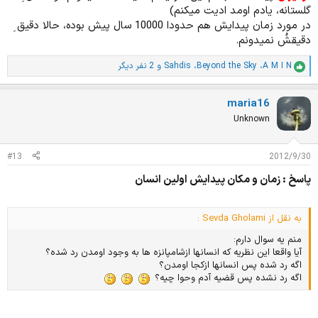
گلستانه، یادم اومد ادیت میکنم)
در مورد زمان پیدایش هم حدودا 10000 سال پیش بوده، حالا دقیق ِ
دقیقشُ نمیدونم.
A M I N
،
Beyond the Sky
،
Sahdis
و 2 نفر دیگر
ا
م
ت
maria16
ی
ا
Unknown
ز
ا
ت
#13
2012/9/30
:
پاسخ : زمان و مکان پیدایش اولین انسان
به نقل از Sevda Gholami :
منم یه سوال دارم:
آیا واقعا این نظریه که انسانها ازشامپانزه ها به وجود اومدن رد شده؟
اگه رد شده پس انسانها ازکجا اومدن؟
اگه رد نشده پس قضیه آدم وحوا چیه؟