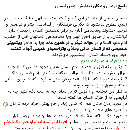
پاسخ : زمان و مکان پیدایش اولین انسان
تفسیر بخشی از ایه : در اين آيه و آيات بعد، مسأله‏ى خلافت انسان در
زمين مطرح مى‏شود كه نگرانى فرشتگان از فسادهاى بشر و توضيح و
توجيه خداوند وسجده‏ى آنان در برابر نخستين انسان را بدنبال دارد.
فرشتگان، يا از طريق اخبار الهى ويا مشاهده‏ى انسان‏هاى قبل از حضرت
آدم عليه السلام در
عوالم ديگر يا در همين عالم
ويا به خاطر
پيش‏بينى
صحيحى كه از انسان خاكى ومادّى وتزاحم‏هاى طبيعى آنها داشتند،
خونريزى وفساد انسان راپيش‏بينى مى‏كردند.
دو تا فرضیه میتونیم بدیم؛
1. یکی اینکه قبل از حضرت آدم انسان هایی وجود داشتن ک اینجا باز
سوال پیش میاد، منظور از عوالم ِ دیگه چیه؟ ینی آدم فضایی ها؟
2. فرضیه دوم اینکه ملائکه فقد پیش بینی میکردن که همچین اتفاقی
بیفته و هیچ چیز معلوم نبوده.
به نظر من فرضیه اول دُرُس تر در میاد، چه به ایات نگاه کنیم چه به
فرایضی که از طرف انسان ها گفته شده.
در مورد زمانُ مکان هم، که کسی زیاد راجع بهش حرف نزده تا الان
، فرضیه های مختلفی هس دوباره،
در مورد مکان، اگه نقاشیای قدیمی روی غارها رو مورد بررسی قرار
بدیم، میبینیم قدیمی ترین ها تو
افریقا،فرانسهُ ایتالیاو حتی یکیشونم
تو ایران
پیدا شده، (اسم این غارُ یادم نمیاد، فقد میدونم تو استان ِ