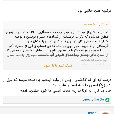
فرضیه های جالبی بود .
به نقل از خاطه ره :
تفسیر بخشی از ایه : در اين آيه و آيات بعد، مسأله‏ى خلافت انسان در زمين
مطرح مى‏شود كه نگرانى فرشتگان از فسادهاى بشر و توضيح و توجيه
خداوند وسجده‏ى آنان در برابر نخستين انسان را بدنبال دارد.
فرشتگان، يا از طريق اخبار الهى ويا مشاهده‏ى انسان‏هاى قبل از حضرت آدم
عليه السلام در
عوالم ديگر يا در همين عالم
ويا به خاطر
پيش‏بينى صحيحى كه
از انسان خاكى ومادّى وتزاحم‏هاى طبيعى آنها داشتند،
خونريزى وفساد انسان
راپيش‏بينى مى‏كردند.
دو تا فرضیه میتونیم بدیم؛
کلیک کنید تا باز شود...
1. یکی اینکه قبل از حضرت آدم انسان هایی وجود داشتن ک اینجا باز سوال
پیش میاد، منظور از عوالم ِ دیگه چیه؟ ینی آدم فضایی ها؟
2. فرضیه دوم اینکه ملائکه فقد پیش بینی میکردن که همچین اتفاقی بیفته
درباره آیه ای که گذاشتی : پس در واقع اینجور برداشت میشه که قبل از
و هیچ چیز معلوم نبوده.
ادم (ع) انسان یا شبه انسان هایی بودن .
به نظر من فرضیه اول دُرُس تر در میاد، چه به ایات نگاه کنیم چه به فرایضی
حالا ما کاری به اونا نداریم بحث اصلی ما خود حضرت آدمه
که از طرف انسان ها گفته شده.
در مورد زمانُ مکان هم، که کسی زیاد راجع بهش حرف نزده تا الان
، فرضیه
Beyond the Sky
های مختلفی هس دوباره،
ا
م
در مورد مکان، اگه نقاشیای قدیمی روی غارها رو مورد بررسی قرار بدیم،
ت
میبینیم قدیمی ترین ها تو
افریقا،فرانسهُ ایتالیاو حتی یکیشونم تو ایران
پیدا
ayda
ی