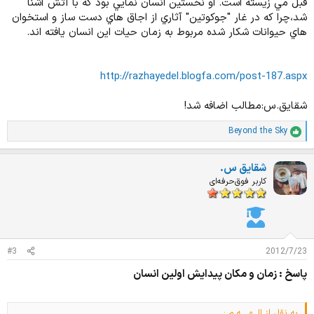
قبل مي زيسته است. او نخستين انسان نمايي بود كه با آتش آشنا
شد،چرا كه در غار "جوكوتين" آثاري از اجاق هاي دست ساز و استخوان
هاي حيوانات شكار شده مربوط به زمان حيات اين انسان يافته اند.
http://razhayedel.blogfa.com/post-187.aspx
شقایق.س:مطالب اضافه شد!
Beyond the Sky
ا
م
ت
شقایق س.
ی
ا
کاربر فوق‌حرفه‌ای
ز
ا
ت
:
#3
2012/7/23
پاسخ : زمان و مکان پیدایش اولین انسان
به نقل از ااــهــــه.م :