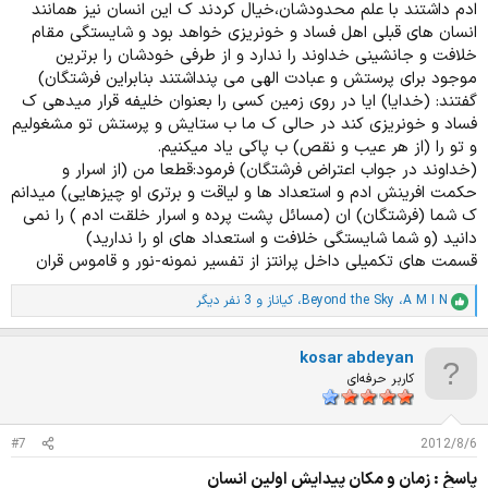
ادم داشتند با علم محدودشان،خیال کردند ک این انسان نیز همانند
انسان های قبلی اهل فساد و خونریزی خواهد بود و شایستگی مقام
خلافت و جانشینی خداوند را ندارد و از طرفی خودشان را برترین
موجود برای پرستش و عبادت الهی می پنداشتند بنابراین فرشتگان)
گفتند: (خدایا) ایا در روی زمین کسی را بعنوان خلیفه قرار میدهی ک
فساد و خونریزی کند در حالی ک ما ب ستایش و پرستش تو مشغولیم
و تو را (از هر عیب و نقص) ب پاکی یاد میکنیم.
(خداوند در جواب اعتراض فرشتگان) فرمود:قطعا من (از اسرار و
حکمت افرینش ادم و استعداد ها و لیاقت و برتری او چیزهایی) میدانم
ک شما (فرشتگان) ان (مسائل پشت پرده و اسرار خلقت ادم ) را نمی
دانید (و شما شایستگی خلافت و استعداد های او را ندارید)
قسمت های تکمیلی داخل پرانتز از تفسیر نمونه-نور و قاموس قران
A M I N
،
Beyond the Sky
،
كياناز
و 3 نفر دیگر
ا
م
ت
kosar abdeyan
ی
ا
کاربر حرفه‌ای
ز
ا
ت
#7
2012/8/6
:
پاسخ : زمان و مکان پیدایش اولین انسان