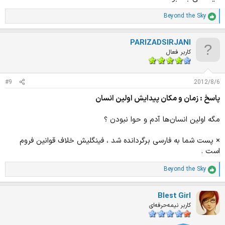
Beyond the Sky
ا
م
ت
PARIZADSIRJANI
ی
ا
کاربر فعال
ز
ا
ت
#9
2012/8/6
:
پاسخ : زمان و مکان پیدایش اولین انسان
مگه اولین انسان‌ها آدم و حوا نبودن ؟
× پست شما به فارسی برگردانده شد ، فینگلیش خلاف قوانین فروم
است .
Beyond the Sky
ا
م
ت
Blest Girl
ی
ا
کاربر نیمه‌حرفه‌ای
ز
ا