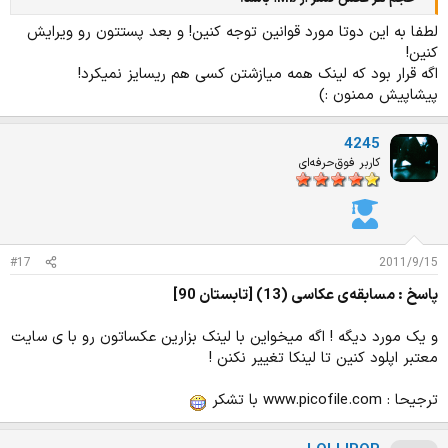
لطفا به این دوتا مورد قوانین توجه کنین! و بعد پستتون رو ویرایش
کنین!
اگه قرار بود که لینک همه میازشتن کسی هم ریسایز نمیکرد!
پیشاپیش ممنون :)
4245
کاربر فوق‌حرفه‌ای
#17
2011/9/15
پاسخ : مسابقه‌ی عکاسی (13) [تابستان 90]
و یک مورد دیگه ! اگه میخواین با لینک بزارین عکساتون رو با ی سایت
معتبر اپلود کنین تا لینکا تغییر نکنن !
ترجیحا : www.picofile.com با تشکر