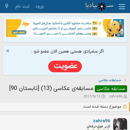
ورود
ثبت نام
اگر سمپادی هستی همین الان عضو شو :
مسابقات عکاسی
مسابقه‌ی عکاسی (13) [تابستان 90]
مسابقه عکاسی
ش
ت
2011/9/13
zahra96
ر
ا
و
ر
موضوع بسته شده است.
ع
ی
ک
خ
zahra96
ن
ش
کاربر فوق‌حرفه‌ای
ن
ر