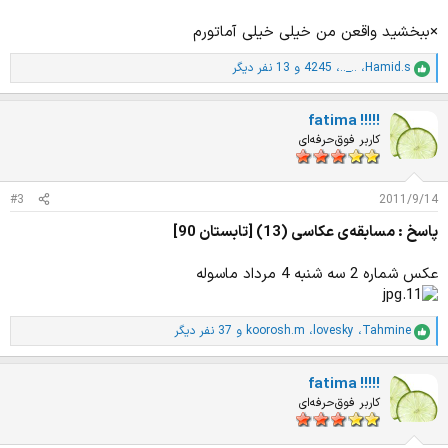
×ببخشید واقعن من خیلی خیلی آماتورم
Hamid.s
،
.._..
،
4245
و 13 نفر دیگر
ا
م
ت
fatima !!!!!
ی
ا
کاربر فوق‌حرفه‌ای
ز
ا
ت
#3
2011/9/14
:
پاسخ : مسابقه‌ی عکاسی (13) [تابستان 90]
عکس شماره 2 سه شنبه 4 مرداد ماسوله
Tahmine
،
lovesky
،
koorosh.m
و 37 نفر دیگر
ا
م
ت
fatima !!!!!
ی
ا
کاربر فوق‌حرفه‌ای
ز
ا