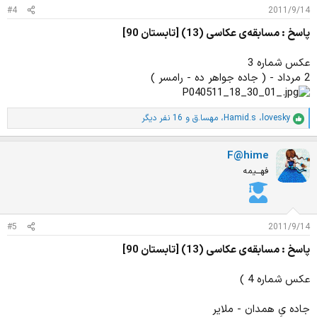
ت
#4
2011/9/14
:
پاسخ : مسابقه‌ی عکاسی (13) [تابستان 90]
عکس شماره 3
2 مرداد - ( جاده جواهر ده - رامسر )
lovesky
،
Hamid.s
،
مهسا.ق
و 16 نفر دیگر
ا
م
ت
F@hime
ی
ا
فهـــیمه
ز
ا
ت
:
#5
2011/9/14
پاسخ : مسابقه‌ی عکاسی (13) [تابستان 90]
عکس شماره 4 )
جاده یِ همدان - ملایر