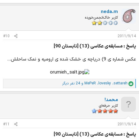
م
ت
neda.m
ی
ا
کاربر خاک‌انجمن‌خورده
ز
ا
ت
#10
2011/9/14
:
پاسخ : مسابقه‌ی عکاسی (13) [تابستان 90]
عکس شماره ی 9) دریاچه ی خشک شده ی ارومیه و نمک ساحلش...
settareh
،
lovesky
،
MePeR
و 24 نفر دیگر
ا
م
ت
محمد!
ی
ا
کاربر حرفه‌ای
ز
ا
ت
#11
2011/9/14
:
پاسخ : مسابقه‌ی عکاسی (13) [تابستان 90]