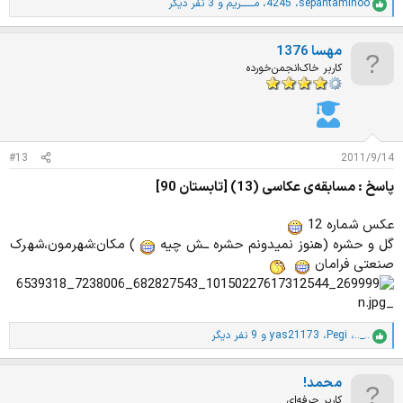
sepantaminoo
،
4245
،
مـــــــریم
و 3 نفر دیگر
ا
م
ت
مهسا 1376
ی
ا
کاربر خاک‌انجمن‌خورده
ز
ا
ت
:
#13
2011/9/14
پاسخ : مسابقه‌ی عکاسی (13) [تابستان 90]
عکس شماره 12
گل و حشره (هنوز نمیدونم حشره ــش چیه
) مکان:شهرمون،شهرک
صنعتی فرامان
.._..
،
Pegi
،
yas21173
و 9 نفر دیگر
ا
م
ت
محمد!
ی
ا
کاربر حرفه‌ای