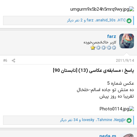
HTC
،
anahid_30s
،
farz
و 2 نفر دیگر
ا
م
ت
farz
ی
ا
کاربر خاک‌انجمن‌خورده
ز
ا
ت
#6
2011/9/14
:
پاسخ : مسابقه‌ی عکاسی (13) [تابستان 90]
عکس شماره 5
ده متش تو جاده اسالم-خلخال
تقریبا ده روز پیش
Neg@r
،
Tahmine
،
lovesky
و 34 نفر دیگر
ا
م
ت
neda.m
ی