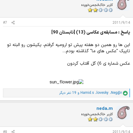
ا
کاربر خاک‌انجمن‌خورده
ز
ا
ت
#7
2011/9/14
:
پاسخ : مسابقه‌ی عکاسی (13) [تابستان 90]
این ها رو همین دو هفته پیش تو ارومیه گرفتم، یکیشون رو البته تو
تاپیک "عکس های ما" گذاشته بودم...
عکس شماره ی 6) گل آفتاب گردون
Neg@r
،
lovesky
،
Hamid.s
و 19 نفر دیگر
ا
م
ت
neda.m
ی
ا
کاربر خاک‌انجمن‌خورده
ز
ا
ت
#8
2011/9/14
: