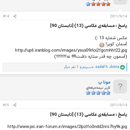
ز
ا
ت
#14
2011/9/14
:
پاسخ : مسابقه‌ی عکاسی (13) [تابستان 90]
عکس شماره 13 :)
آسمان کویر!
http://up6.iranblog.com/images/ysux09rloi2fgcmhht22.jpg
(آسمون چه قدر ستاره داشت!!!!! نه؟!؟!؟!؟)
dorna
،
sadaf.h
،
مـــــــریم
و 1 نفر دیگر
ا
م
ت
مونا پ
ی
ا
کاربر نیمه‌حرفه‌ای
ز
ا
ت
#15
2011/9/14
:
پاسخ : مسابقه‌ی عکاسی (13) [تابستان 90]
http://www.pic.iran-forum.ir/images/2lpzlfo0ndd2nrs7hy9k.jpg