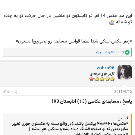
این هم عکس 14 ام. تو تابستون تو ماشین در حال حرکت تو یه جاده
تو شماله
×زهرا:عکس لینکی شد! لطفا قوانین مسابقه رو بخونین! ممنون×
sadaf.h
و
مـــــــریم
ا
م
ت
zahra96
ی
ا
کاربر فوق‌حرفه‌ای
ز
ا
ت
#16
2011/9/15
:
پاسخ : مسابقه‌ی عکاسی (13) [تابستان 90]
قوانین :
*عکس‌ها ۶۴۰*۴۸۰ پیکسل باشند.(در واقع بسته به عکستون جوری تغییر
سایز بدین که تو صفحه قشنگ دیده بشه و سنگین هم نباشه!)
* حجم هر عکس کمتر از ۱Mb باشد.