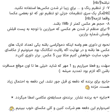
نباشه![/nb]
۷- از تنظيم رنگ و ... براي زيبا تر شدن عكس‌ها استفاده نكنيد.
[nb]مگر یک سری تنظیمات جزئی تو تنظیم نور که تو بعضی عکسا
واقعا لازمه![/nb]
۸- حجم هر عکس کمتر از ۱Mb باشد.
9-برای منظم تر شدن هر عکسی که میزارین با توجه به پست قبلش
واسش شماره بزارین.
نحوه ی داوری
هم واسه اینکه دموکراسی باشه یکی تعداد لایک های
عکس ها باشه و در نهایت اگه رقایت تنگاتنگ بود میتونیم از عکاسای
خوب سایت خواهش کنیم مثلا بین 5 عکس ِ برتر داوری کنن:د
مهلت
رو فعلا میزاریم رو 1 مهر که شاید خیلی ها تا اون موقع مسافرت
باشن اگه لازم بود تمدید میشه :)
جایزه
برای برنده که دفعه ی قبل جور نشد، این دفعه به احتمال زیاد
هست، مژده
×
جایزه =به برنده نشان ِ برنده‌ی مسابقه‌ی عکاسی اعطا میگردد.
×
امیدوارم این دفعه هم شرکت کنین و کلی عکسای خوب ببینیم