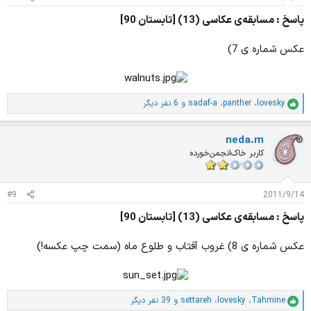
پاسخ : مسابقه‌ی عکاسی (13) [تابستان 90]
عکس شماره ی 7)
lovesky
،
panther
،
sadaf-a
و 6 نفر دیگر
ا
م
ت
neda.m
ی
ا
کاربر خاک‌انجمن‌خورده
ز
ا
ت
#9
2011/9/14
:
پاسخ : مسابقه‌ی عکاسی (13) [تابستان 90]
عکس شماره ی 8) غروب آفتاب و طلوع ماه (سمت چپ عکسه!)
Tahmine
،
lovesky
،
settareh
و 39 نفر دیگر
ا