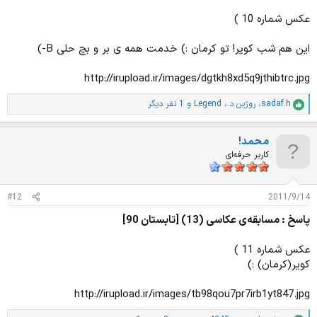
عکس شماره 10 )
این هم شب کویر! تو کرمان :) خدمت همه ی بر و بچ حلی B-)
http://irupload.ir/images/dgtkh8xd5q9jthibtrc.jpg
sadaf.h
،
روژین د.
،
Legend
و 1 نفر دیگر
ا
م
ت
محمد!
ی
ا
کاربر حرفه‌ای
ز
ا
ت
#12
2011/9/14
:
پاسخ : مسابقه‌ی عکاسی (13) [تابستان 90]
عکس شماره 11 )
کویر(کرمان) :)
http://irupload.ir/images/tb98qou7pr7irb1yt847.jpg