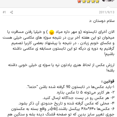
د
و
ه
ع
م
#1
2011/9/13
و
سلام دوستان :د
ض
و
ع
الان آخرای تایستونه (و مهر داره میاد
) و خیلیا رفتن مسافرت یا
میخوان تو این هفته آخر برن در نتیجه سوژه های عکاسی خیلی هست
و عکسای خوبم زیادن ، در نتیجه با پیشنهاد بعضی کاربرا تصمیم
گرفتیم یه دوره ی دیگه تو این تابستون مسابقه ی عکاسی داشته
باشیم!
ارزش عکس از لحاظ هنری یادتون نره یا سوژه ی خیلی خوبی داشته
باشه!
قوانین :
۱-باید عکس‌ها در تابستون 90 گرفته شده باشن "حتما".
۲- هر کاربر می‌تونه ۵ تا عکس بذاره.
۳- هر عکس رو در پست جداگانه ارسال کنید.
۴- محلی که عکس گرفته شده و تاریخ حدودی آن ذکر بشود.
۶- عکس‌ها ۶۴۰*۴۸۰ پیکسل باشند.[nb]در واقع بسته به عکستون
جوری تغییر سایز بدین که تو صفحه قشنگ دیده بشه و سنگین هم