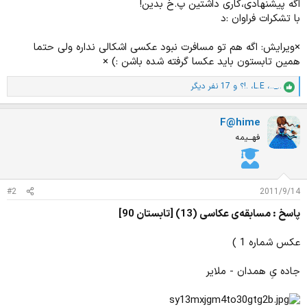
اگه پیشنهادی،کاری داشتین پ.خ بدین!
با تشکرات فراوان :د
×ویرایش: اگه هم تو مسافرت نبود عکسی اشکالی نداره ولی حتما
همین تابستون باید عکسا گرفته شده باشن :) ×
.._..
،
L.E
،
.!؟
و 17 نفر دیگر
ا
م
ت
F@hime
ی
ا
فهـــیمه
ز
ا
ت
:
#2
2011/9/14
پاسخ : مسابقه‌ی عکاسی (13) [تابستان 90]
عکس شماره 1 )
جاده یِ همدان - ملایر