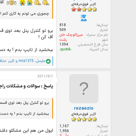
آقا این لپ تاپ 
کاربر فوق‌حرفه‌ای
چجوری می تونم یه کاری کنم اص
ارسال‌ها
818
برو تو کنترل پنل بعد توی 
امتیاز
509
نام مرکز سمپاد
میرزاکوچک خان
آف کن !
شهر
رشت
سال فارغ التحصیلی
1394
ببخشید از تایپ بدم ! یه دس
مدال المپیاد
:-&quot;
مارسل
،
mra1375
و
کاربر حذف ش
ا
م
ت
2011/9/1
ی
ا
پاسخ : سوالات و مشکلات راج
ز
ا
ت
:
برو تو کنترل پنل بعد توی قس
rezaezio
ببخشید از تایپ بدم ! یه دست 
کاربر فوق‌حرفه‌ای
ارسال‌ها
1,167
ایول من هم این مشکلو داشت
امتیاز
1,956