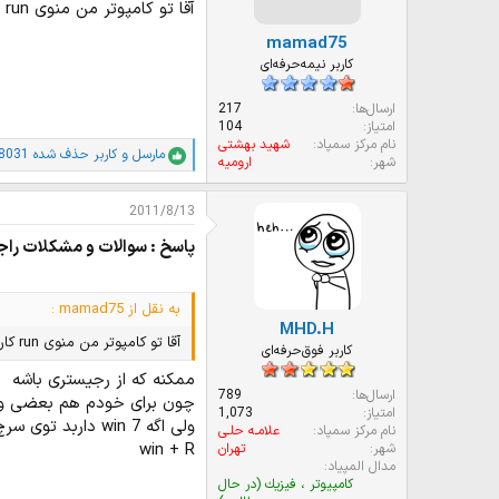
ت
آقا تو کامپوتر من منوی run کار نمیکنه علتش چیه؟
:
mamad75
کاربر نیمه‌حرفه‌ای
ارسال‌ها
217
امتیاز
104
نام مرکز سمپاد
شهید بهشتی
مارسل
و
کاربر حذف شده 8031
ا
شهر
ارومیه
م
ت
2011/8/13
ی
ا
پاسخ : سوالات و مشکلات راج
ز
ا
ت
:
به نقل از mamad75 :
MHD.H
آقا تو کامپوتر من منوی run کار نمیکنه علتش چیه؟
کاربر فوق‌حرفه‌ای
ممکنه که از رجیستری باشه
ارسال‌ها
789
چون برای خودم هم بعضی وق
امتیاز
1,073
ولی اگه win 7 داربد توی سرچ بزنید و از طریق اون برید ولی اگه ویندوز xp دارید از این طریق عمل کنید
نام مرکز سمپاد
علامـه حلـی
win + R
شهر
تهران
مدال المپیاد
كامپيوتر ، فيزيك (در حال