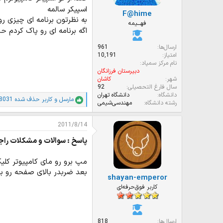
:
اسپیکر سالمه
F@hime
به نظرتون برنامه ای چیزی ر
فهـــیمه
اگه برنامه ای رو پاک کردم حالا
ارسال‌ها
961
امتیاز
10,191
نام مرکز سمپاد
دبیرستان فرزانگان
شهر
کاشان
سال فارغ التحصیلی
92
دانشگاه
دانشگاه تهران
مارسل
و
کاربر حذف شده 8031
ا
رشته دانشگاه
مهندسی‌‌شیمی
م
ت
2011/8/14
ی
ا
پاسخ : سوالات و مشکلات راج
ز
ا
ت
مپ برو رو مای کامپیوتر کلیک
:
بعد ضربدر بالای صفحه رو ب
shayan-emperor
کاربر فوق‌حرفه‌ای
ارسال‌ها
818