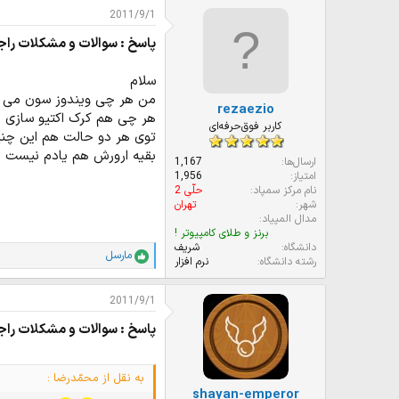
ت
2011/9/1
ی
ا
پاسخ : سوالات و مشکلات راج
ز
ا
ت
سلام
:
من هر چی ویندوز سون می ری
rezaezio
هر چی هم کرک اکتیو سازی م
کاربر فوق‌حرفه‌ای
توی هر دو حالت هم این چنین اروری میده:
بقیه ارورش هم یادم نیست ا
ارسال‌ها
1,167
امتیاز
1,956
نام مرکز سمپاد
حلّیِ 2
شهر
تهران
مدال المپیاد
برنز و طلای کامپیوتر !
دانشگاه
شریف
مارسل
ا
رشته دانشگاه
نرم افزار
م
ت
2011/9/1
ی
ا
پاسخ : سوالات و مشکلات راج
ز
ا
ت
:
به نقل از محمّدرضا :
shayan-emperor