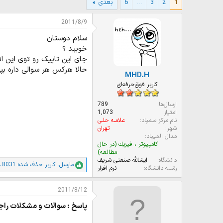
1
2
3
…
6
بعدی
و
ر
ع
ی
ک
خ
2011/8/9
ن
ش
سلام دوستان
ن
ر
د
و
خوبید ؟
ه
ع
جای این تاپیک رو توی این ا
م
حالا هرکس هر سوالی داره بپر
MHD.H
و
ض
کاربر فوق‌حرفه‌ای
و
ع
ارسال‌ها
789
امتیاز
1,073
نام مرکز سمپاد
علامـه حلـی
شهر
تهران
مدال المپیاد
كامپيوتر ، فيزيك (در حال
مطالعه)
دانشگاه
ایشالله صنعتى شریف
مارسل
،
کاربر حذف شده 8031
،
ا
رشته دانشگاه
نرم افزار
م
ت
2011/8/12
ی
ا
پاسخ : سوالات و مشکلات راج
ز
ا