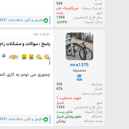
امتیاز
509
نام مرکز سمپاد
میرزاکوچک خان
شهر
رشت
سال فارغ التحصیلی
1394
مارسل
و
کاربر حذف شده 8031
ا
مدال المپیاد
:-&quot;
م
ت
2011/8/31
ی
ا
پاسخ : سوالات و مشکلات راج
ز
ا
ت
:
(
mra1375
محمدرضا
چجوری می تونم یه کاری کنم 
ارسال‌ها
326
امتیاز
876
نام مرکز سمپاد
شهید دستغیب 1
شهر
شیراز
سال فارغ التحصیلی
1393
مدال المپیاد
طلای زیست
دانشگاه
علوم پزشکی شیراز
مارسل
و
کاربر حذف شده 8031
ا
رشته دانشگاه
پزشکی
م