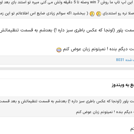
ما روش win 7 وصله تا 5 دقیقه ولش می کنی میره تو استند بای بعد اون چیزایی که داره دانلود میشه متوقف میشه X-(
لا نره رو استندبای
( ببخشید اگه سوالم زیادی ضایع اس اطلاعاتم تو این زم
قسمت پلور (اونجا که عکس باطری سبز داره !) بعدشم به قسمت تنظیماتش
ت دیگم بنده ! نمیتونم زبان عوض کنم
ده 8031
ع به ویندوز
مت پلور (اونجا که عکس باطری سبز داره !) بعدشم به قسمت تنظیماتش و بعد قسمت 
دیگم بنده ! نمیتونم زبان عوض کنم
م