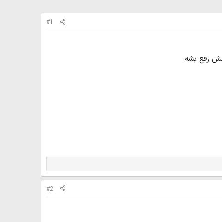
#1
لش رفع بشه
#2