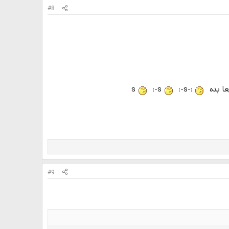
#8
عا بده
:-s
:-s
:-s
#9