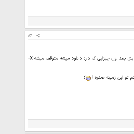
#7
آقا این لپ تاپ ما روش win 7 وصله تا 5 دقیقه ولش می کنی میره تو استند بای بعد اون چیزایی که داره دانلود میشه متوقف میشه X-
م تو این زمینه صفره !
)