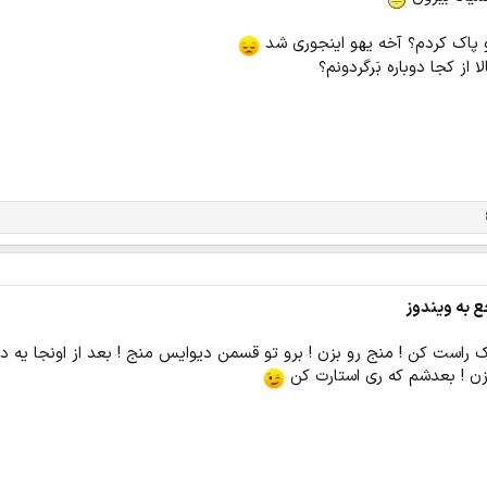
و پاک کردم؟ آخه یهو اینجوری شد
 از کجا دوباره بَرگردونم؟
ع به ویندوز
 راست کن ! منج رو بزن ! برو تو قسمن دیوایس منج ! بعد از اونجا یه د
زن ! بعدشم که ری استارت کن