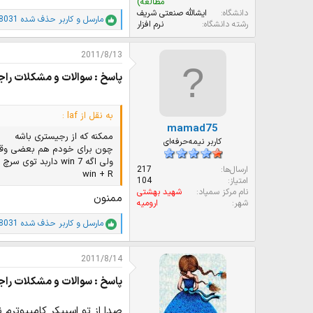
مطالعه)
دانشگاه
ایشالله صنعتى شریف
مارسل
و
کاربر حذف شده 8031
ا
رشته دانشگاه
نرم افزار
م
ت
2011/8/13
ی
ا
پاسخ : سوالات و مشکلات راج
ز
ا
ت
:
به نقل از laf :
mamad75
ممکنه که از رجیستری باشه
کاربر نیمه‌حرفه‌ای
چون برای خودم هم بعضی وقت
ولی اگه win 7 داربد توی سرچ بزنید و از طریق اون برید ولی اگه ویندوز xp دارید از این طریق عمل کنید
ارسال‌ها
217
win + R
امتیاز
104
نام مرکز سمپاد
شهید بهشتی
ممنون
شهر
ارومیه
مارسل
و
کاربر حذف شده 8031
ا
م
ت
2011/8/14
ی
ا
پاسخ : سوالات و مشکلات راج
ز
ا
ت
صدا از تو اسپیکر کامپیوترم 