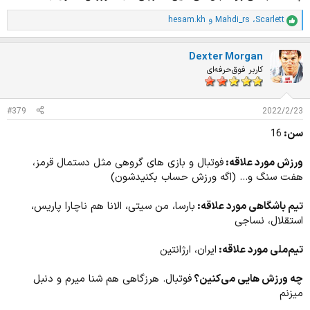
Scarlett
،
Mahdi_rs
و
hesam.kh
ا
م
ت
Dexter Morgan
ی
ا
کاربر فوق‌حرفه‌ای
ز
ا
ت
#379
2022/2/23
:
سن:
16
ورزش مورد علاقه:
فوتبال و بازی های گروهی مثل دستمال قرمز،
هفت سنگ و... (اگه ورزش حساب بکنیدشون)
تیم باشگاهی مورد علاقه:
بارسا، من سیتی، الانا هم ناچارا پاریس،
استقلال، نساجی
تیم‌ملی مورد علاقه:
ایران، ارژانتین
چه ورزش هایی می‌کنین؟
فوتبال. هرزگاهی هم شنا میرم و دنبل
میزنم