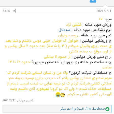
ت
:
#374
2021/3/11
سن :
۱۷
ورزش مورد علاقه :
کشتی
آزاد
تیم باشگاهی مورد علاقه :
استقلال
تیم ملی مورد علاقه :
روسیه وایران
چ ورزشایی میکنین :
خو اول ک فوتبال خیلی دوس داشتم و شنا بعد
ی مدت ریزی والیبال میرفتم ( ۴ یا ۵ ماه‌) بعد حدود ۲ سال بوکس و
از اون موقع ب بعدم کشتی
از چ سنی ورزش میکنین :
از حدود 8 سالگی
چند ساعت در هفته رو ب ورزش اختصاص میدین؟
حدود ۱۲ تا ۱۴
ساعت
چ مسابقاتی شرکت کردین؟
والا من ی شنای استانی شرکت کردم ک
سوم شدم ی استانی بوکس رفتم ک خب ب جایی نرسید یدونه هم
استانی کشتی شرکت کردم ک تو نیمه نهایی ب شدت اسیب دیدم از
مسابقات حذف شدم :/ ولی اگ تو کرونا نمیخورد الان داشتم واسه
قهرمانی کشور تلاش میکردم
آخرین ویرایش:
2021/3/11
Lushato
،
f.hn
،
الینا:)
و 4 نفر دیگر
ا