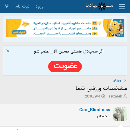
ورود
ثبت نام
اگر سمپادی هستی همین الان عضو شو :
ورزش
مشخصات ورزشی شما
ش
ت
2010/9/4
settareh
ر
ا
و
ر
Con_Blindness
ع
ی
میخام¢کار
ک
خ
ن
ش
ن
ر