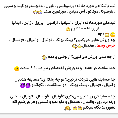
تیم باشگاهی مورد علاقه: پرسپولیس . بایرن . منچستر یونایتد و سیتی
. بارسلونا . موناکو . آس میلان . هیرنفین هلند
تیم‌ملی مورد علاقه: ایران . اسپانیا . آژانتین . برزیل . ژاپن . ایتالیا
............ از پرتغالم متنفرم
ops:
چه ورزش هایی می‌کنین؟ پینگ پونگ . فوتبال . والیبال . فوتسال .
خرس وسط
. هندبال
از چه سنی ورزش می‌کنین؟ از وقتی یادمه
چند ساعت در هفته رو به ورزش اختصاص می‌دین؟ 5 ساعت
چه مسابقه‌هایی شرکت کردین؟ تو چه رشته‌ای؟ مسابقه هندبال .
والیبال . فوتبال . پینگ پونگ . دو استقامت . تکواندو
چه مسابقاتی رو دنبال می‌کنین؟فوتبال . فوتسال . فوتبال ساحلی .
وزنه برداری . والیبال . هندبال و تکواندو و کشتی وهر ورزشیم اگه
نشون بد نگاه میکنم