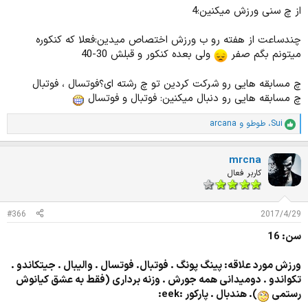
از چ سنی ورزش میکنین:4
چندساعت از هفته رو ب ورزش اختصاص میدین:فعلا که کنکوره
میتونم بگم صفر
ولی بعده کنکور و قبلش 30-40
چ مسابقه هایی رو شرکت کردین تو چ رشته ای؟فوتسال ، فوتبال
چ مسابقه هایی رو دنبال میکنین: فوتبال و فوتسال
Sui
،
طوطو
و
arcana
ا
م
ت
mrcna
ی
ا
کاربر فعال
ز
ا
ت
#366
2017/4/29
:
سن: 16
ورزش مورد علاقه: پینگ پونگ . فوتبال. فوتسال . والیبال . جیتکاندو .
تکواندو . دومیدانی همه جورش . وزنه برداری (فقط به عشق کیانوش
رستمی
). هندبال . پارکور :eek: