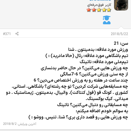
ا
کاربر فوق‌حرفه‌ای
ز
ا
ت
:
#371
2018/5/22
سن: 21
ورزش مورد علاقه: بدمینتون . شنا
تیم باشگاهی مورد علاقه: رئال (حالا مادرید) : )
تیم‌ملی مورد علاقه: ناتینگ
چه ورزش هایی می‌کنین؟ در حال حاضر بدنسازی
از چه سنی ورزش می‌کنین؟ 6-7سالگی
چند ساعت در هفته رو به ورزش اختصاص می‌دین؟ 6
چه مسابقه‌هایی شرکت کردین؟ تو چه رشته‌ای؟ باشگاهی. استانی.
کشوری . کونگ فو (فول کنتاکت). والیبال. بدمینتون. ژیمناستیک . دو
میدانی. کیک بوکسینگ.
چه مسابقاتی رو دنبال می‌کنین؟ ناتینگ
یه سوالم خودم اضافه میکنم:
چه ورزش هایی رو قصد داری بری؟ شنا. تنیس. ووشو : )
آخرین ویرایش:
2018/8/2