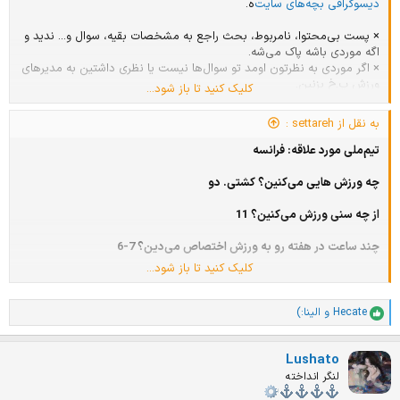
دیسوگرافی بچه‌های سایت
‌ه.
× پست بی‌محتوا، نامربوط، بحث راجع به مشخصات بقیه، سوال و... ندید و
اگه موردی باشه پاک می‌شه.
× اگر موردی به نظرتون اومد تو سوال‌ها نیست یا نظری داشتین به مدیرهای
ورزش پ.خ بزنین.
کلیک کنید تا باز شود...
به نقل از settareh :
سن: 15
تیم‌ملی مورد علاقه: فرانسه
ورزش مورد علاقه: کشتی
چه ورزش هایی می‌کنین؟ کشتی. دو
تیم باشگاهی مورد علاقه: فوتبال باید باشه؟ پرسپولیس. رئال
از چه سنی ورزش می‌کنین؟ 11
چند ساعت در هفته رو به ورزش اختصاص می‌دین؟ 7-6
کلیک کنید تا باز شود...
چه مسابقه‌هایی شرکت کردین؟ تو چه رشته‌ای؟ مسابقه مطرحی شکرت نکرده
ام
Hecate
و
الینا:)
ا
چه مسابقاتی رو دنبال می‌کنین؟ المپیک و لیگ جهانی و ...
م
ت
Lushato
ی
ا
لنگر انداخته
ز