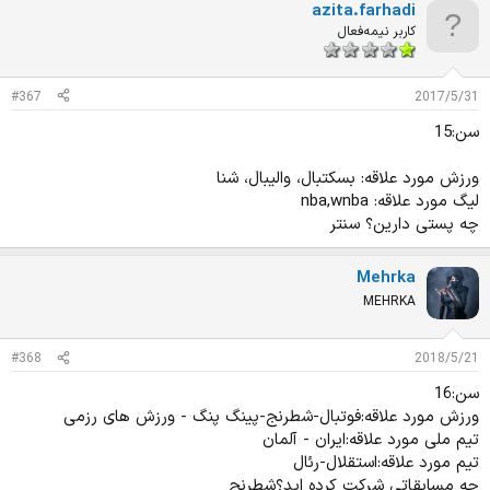
azita.farhadi
کاربر نیمه‌فعال
#367
2017/5/31
سن:15
ورزش مورد علاقه: بسکتبال، والیبال، شنا
لیگ مورد علاقه: nba,wnba
چه پستی دارین؟ سنتر
Mehrka
MEHRKA
#368
2018/5/21
سن:16
ورزش مورد علاقه:فوتبال-شطرنج-پینگ پنگ - ورزش های رزمی
تیم ملی مورد علاقه:ایران - آلمان
تیم مورد علاقه:استقلال-رئال
چه مسابقاتی شرکت کرده اید؟شطرنج