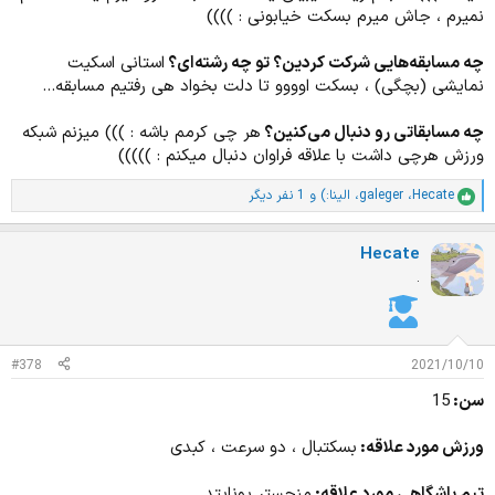
نمیرم ، جاش میرم بسکت خیابونی : ))))
چه مسابقه‌هایی شرکت کردین؟ تو چه رشته‌ای؟
استانی اسکیت
نمایشی (بچگی) ، بسکت اوووو تا دلت بخواد هی رفتیم مسابقه...
چه مسابقاتی رو دنبال می‌کنین؟
هر چی کرمم باشه : ))) میزنم شبکه
ورزش هرچی داشت با علاقه فراوان دنبال میکنم : )))))
Hecate
،
galeger
،
الینا:)
و 1 نفر دیگر
ا
م
ت
Hecate
ی
ا
.
ز
ا
ت
:
#378
2021/10/10
سن:
15
ورزش مورد علاقه:
بسکتبال ، دو سرعت ، کبدی
تیم باشگاهی مورد علاقه:
منچستر یونایتد