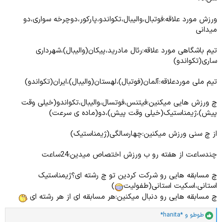
ورزش مورد علاقه:فوتبال،والیبال،تکواندو،پارکور،دوچرخه سواری،دو
میدانی
تیم باشگاهی مورد علاقه:رئال مادرید،پیکان(والیبال)،شهرداری
ساری(تکواندو)
تیم ملی موردعلاقه:آلمان(فوتبال)،لهستان(والیبال)،ایران(تکواندو)
چ ورزش هایی میکنین:فیتنس،فوتسال،والیبال،تکواندو(خیلی وقت
پیش)،ژیمناستیک(خیلی وقت پیش)،دو(ماده ی سرعت)
از چ سنی ورزش میکنین:چهارسالگی(ژیمناستیک)
چندساعت از هفته رو ب ورزش اختصاص میدین:24ساعت
چ مسابقه هایی رو شرکت کردین تو چ رشته ای؟ژیمناستیک
استانی،اسکیت استانی(طفولیت
)
چ مسابقه هایی رو دنبال میکنین:هر مسابقه ای از هر رشته ای
طوطو
و
*hanita*
ا