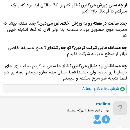
از چه سنی ورزش می‌کنین؟
فکر کنم از 7،8 سالگی اینا بود که پارک
میرفتم تا فوتبال بازی کنم
چند ساعت در هفته رو به ورزش اختصاص می‌دین؟
چند هفته پیشا که
مدرسه مون حضوری بود 6 ساعت اینا. ولی الان که فعلا انلاینه خیلی
کم
چه مسابقه‌هایی شرکت کردین؟ تو چه رشته‌ای؟
هیچ مسابقه خاصی
فراتر از سطح مدرسه شرکت نکردم
چه مسابقاتی رو دنبال می‌کنین؟
قبلا ها سعی میکردم تمام بازی های
بارسلونا رو ببینم، ولی جدیدا فقط خیلی مهم هارو میبینم. بقیه رو هم
فقط نتیجه شو سرچ میکنم و میبینم
طوطو
،
Scarlett
و
Artin...
ا
م
ت
meIina
ی
ا
اون ال اون وسط i بزرگه دوستان
ز
ا
ت
: