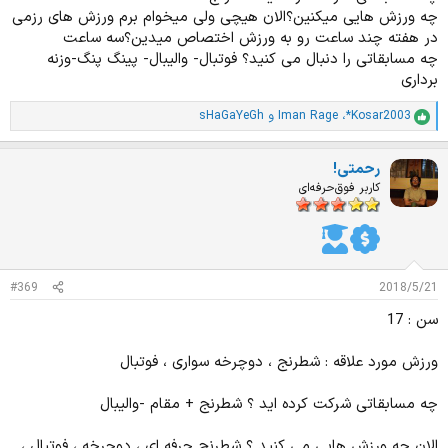
چه ورزش هایی میکنین؟الان هیچی ولی میخوام برم ورزش های رزمی
در هفته چند ساعت رو به ورزش اختصاص میدین؟سه ساعت
چه مسابقاتی را دنبال می کنید؟ فوتبال- والیبال- پینگ پنگ-وزنه
برداری
*Kosar2003
،
Iman Rage
و
sHaGaYeGh
ا
م
ت
رحمتی!
ی
ا
کاربر فوق‌حرفه‌ای
ز
ا
ت
:
#369
2018/5/21
سن : 17
ورزش مورد علاقه : شطرنج ، دوچرخه سواری ، فوتبال
چه مسابقاتی شرکت کرده اید ؟ شطرنج + مقام -والیبال
الان چه ورزش هایی می کنید ؟ شطرنج حرفه ای ، دوچرخه ، فوتبال ،