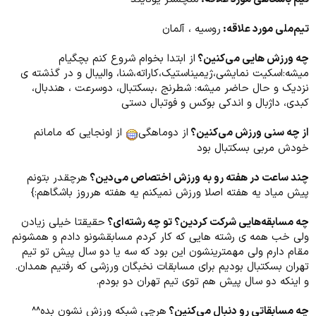
تیم‌ملی مورد علاقه:
روسیه ، آلمان
چه ورزش هایی می‌کنین؟
از ابتدا بخوام شروع کنم بچگیام
میشه:اسکیت نمایشی،ژیمیناستیک،کاراته،شنا، والیبال و در گذشته ی
نزدیک و حال حاضر میشه: شطرنج ،بسکتبال، دوسرعت ، هندبال،
کبدی، داژبال و اندکی بوکس و فوتبال دستی
از چه سنی ورزش می‌کنین؟
از دوماهگی
از اونجایی که مامانم
خودش مربی بسکتبال بود
چند ساعت در هفته رو به ورزش اختصاص می‌دین؟
هرچقدر بتونم
پیش میاد یه هفته اصلا ورزش نمیکنم یه هفته هرروز باشگاهم:}
چه مسابقه‌هایی شرکت کردین؟ تو چه رشته‌ای؟
حقیقتا خیلی زیادن
ولی خب همه ی رشته هایی که کار کردم مسابقشونو دادم و همشونم
مقام دارم ولی مهمترینشون این بود که سه یا دو سال پیش تو تیم
تهران بسکتبال بودیم برای مسابقات نخبگان ورزشی که رفتیم همدان.
و اینکه دو سال پیش هم توی تیم تهران دو بودم.
چه مسابقاتی رو دنبال می‌کنین؟
هرچی شبکه ورزش نشون بده^^