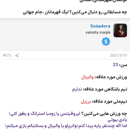
فوتسال،شهرستانی،استانی
چه مسابقاتی رو دنبال می‌کنین؟ لیگ قهرمانان ،جام جهانی
Soñadora
señorita marple
#373
2021/3/10
سن:
23
ورزش مورد علاقه:
والیبال
تیم باشگاهی مورد علاقه:
ندارم
تیم‌ملی مورد علاقه:
برزیل
چه ورزش هایی می‌کنین؟
ایروفیتنس یا زومبا استرانگ و بطور کلی؛
بادی بیوتی
اما اگه چندنفر پایه پیدا کنم؛واترپلو یا والیبال و بسکتبالم بازی میکنم؛