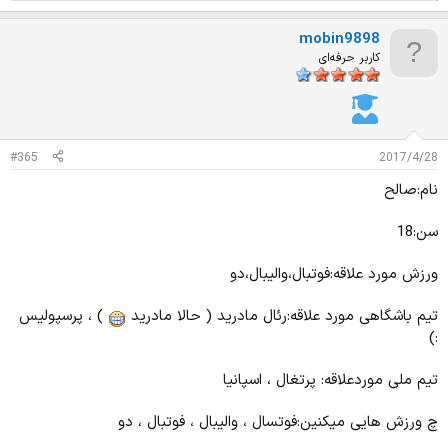
م
ت
mobin9898
ی
ا
کاربر حرفه‌ای
ز
ا
ت
:
#365
2017/4/28
نام:صالح
سن:18
ورزش مورد علاقه:فوتبال،والیبال،دو
تیم باشگاهی مورد علاقه:رئال مادرید ( حالا مادرید
) ، پرسپولیس
:)
تیم ملی موردعلاقه: پرتغال ، اسپانیا
چ ورزش هایی میکنین:فوتسال ، والیبال ، فوتبال ، دو