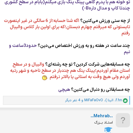
تو خونه هم با پدرم گاهی پینگ پنگ بازی میکنم(بابام در سطح کشوری
چندتا کاپ و مدال دارهB-)
از چه سنی ورزش می‌کنین؟
اگه شنا حسابه؛از 6 سالگی در غیر اینصورت
تابستونی که میرفتم چهارم دبستان؛که برای اولین بار کلاس والیبال
رفتم
چند ساعت در هفته رو به ورزش اختصاص می‌دین؟
حدود3ساعت و
نیم
چه مسابقه‌هایی شرکت کردین؟ تو چه رشته‌ای؟
والیبال و در سطح
استان مقام آوردیم؛پینگ پنگ هم چندبار در سطح ناحیه و شهر رتبه
آوردم ولی هیچ وقت به استانی یا بالاتر نرفتم
چه مسابقاتی رو دنبال می‌کنین؟
هیچی
f.hn
،
الینا:)
،
MiFaFaOvO
و 4 نفر دیگر
ا
م
ت
..Mehrab..
ی
ا
استــاد بـــزرگ
ز
ا