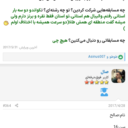
چه مسابقه‌هایی شرکت کردین؟ تو چه رشته‌ای؟ ت
کواندو دو سه بار
استانی رفتم.والیبال هم استانی.تو استان فقط نقره و برنز دارم ولی
میشه گفت منطقه ای همش طلا(دو سرعت همیشه با اختلاف اولم
)
چه مسابقاتی رو دنبال می‌کنین؟
هیچ چی
آخرین ویرایش:
2017/5/31
طوطو
و
Asinus007
ا
م
ت
صال
ی
ا
کاربر فوق‌حرفه‌ای
ز
ا
ت
:
#364
2017/4/28
نام:صالح
سن:16