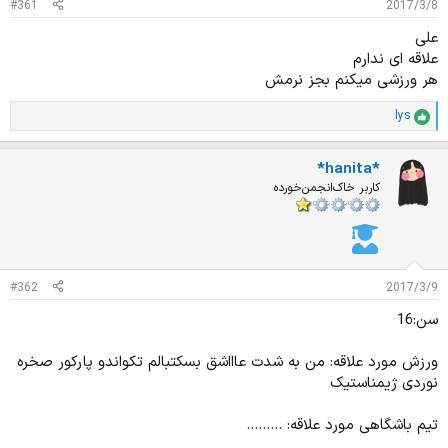
#361
2017/3/8
د
و
ه
ع
علی
م
علاقه ای ندارم
و
هر ورزشی میکنم بجز نرمش
ض
و
lys
ع
ا
م
ت
*hanita*
ی
ا
کاربر خاک‌انجمن‌خورده
ز
ا
ت
:
#362
2017/3/9
سن:16
ورزش مورد علاقه: من به شدت عاااشق بسکتبالم تکواندو پارکور صخره
نوردی ژیمناستیک
تیم باشگاهی مورد علاقه: .........