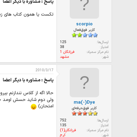
پاسخ : مشاوره با دیگر اعضا
تکست یا همون کتاب های زبا
scorpio
کاربر فوق‌فعال
ارسال‌ها
125
امتیاز
38
نام مرکز سمپاد
فرزانگان 1
شهر
مشهد
2010/3/17
پاسخ : مشاوره با دیگر اعضا
حالا اگه از کلاس نندازنم بیرو
ولی دوم شاید حسش اومد خوا
ma(-)Dye
امتحان)
کاربر فوق‌حرفه‌ای
ارسال‌ها
752
امتیاز
135
نام مرکز سمپاد
فرزانگان(1)
شهر
کرج