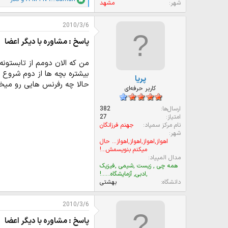
ا
شهر
مشهد
م
ت
2010/3/6
ی
ا
پاسخ : مشاوره با دیگر اعضا
ز
ا
ت
من که الان دومم از تابستونه
:
بیشتره بچه ها از دوم شروع 
پریا
حالا چه رفرنس هایی رو میخوا
کاربر حرفه‌ای
ارسال‌ها
382
امتیاز
27
نام مرکز سمپاد
جهنم فرزانگان
شهر
اهواز,اهواز,اهواز,اهواز... حال
میکنم بنویسمش...!
مدال المپیاد
همه چی , زیست ,شیمی ,فیزیک
,ادبی, آزمایشگاه......!
دانشگاه
بهشتی
2010/3/6
پاسخ : مشاوره با دیگر اعضا