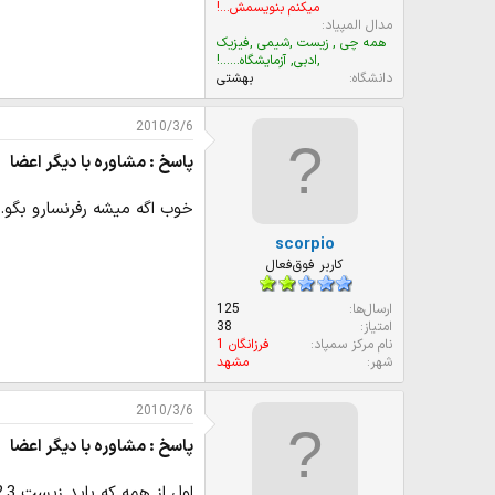
میکنم بنویسمش...!
مدال المپیاد
همه چی , زیست ,شیمی ,فیزیک
,ادبی, آزمایشگاه......!
دانشگاه
بهشتی
2010/3/6
پاسخ : مشاوره با دیگر اعضا
خوب اگه میشه رفرنسارو بگو.
scorpio
کاربر فوق‌فعال
ارسال‌ها
125
امتیاز
38
نام مرکز سمپاد
فرزانگان 1
شهر
مشهد
2010/3/6
پاسخ : مشاوره با دیگر اعضا
اول از همه که باید زیست 1,2,3 و پیش رو بخونی و بفهمیش همینطور پیش قدیم ...!