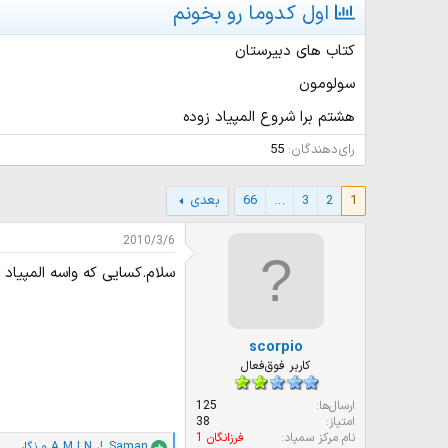
و
ر
ه
اول کدوما رو بخونم
ع
ی
ا
ک
خ
کتاب های دبیرستان
ن
ش
ن
ر
سولومون
د
و
ه
ع
هشتم برا شروع المپیاد زوده
م
و
رای‌دهندگان
55
ض
و
1
2
3
…
66
بعدی
ع
2010/3/6
سلام.کسایی که واسه المپیاد
scorpio
کاربر فوق‌فعال
ارسال‌ها
125
امتیاز
38
نام مرکز سمپاد
فرزانگان 1
!..Saman
،
A M I N
و
نگار