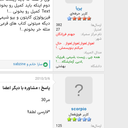
دوم اینکه باید کمپل رو بخونی 
پریا
Text کمپل رو بخونی ...!
کاربر حرفه‌ای
فیزیولوژی گایتون و بیو شیمی 
دیگه میتونی کتاب های فرعی 
ارسال‌ها
382
مثله خر بخونم...!
امتیاز
27
نام مرکز سمپاد
جهنم فرزانگان
شهر
اهواز,اهواز,اهواز,اهواز... حال
میکنم بنویسمش...!
مدال المپیاد
همه چی , زیست ,شیمی ,فیزیک
,ادبی, آزمایشگاه......!
سارا خانم
و
sabzine
ا
دانشگاه
بهشتی
م
ت
2010/3/6
ی
ا
پاسخ : مشاوره با دیگر اعضا
ز
ا
ت
مر30
:
scorpio
*فارسی لطفا!
کاربر فوق‌فعال
ارسال‌ها
125