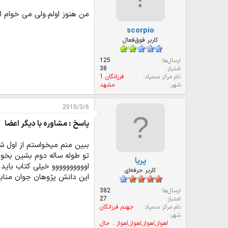
من هنوز اولم.ولی می خوام ا
scorpio
کاربر فوق‌فعال
ارسال‌ها
125
امتیاز
38
نام مرکز سمپاد
فرزانگان 1
شهر
مشهد
2010/3/6
پاسخ : مشاوره با دیگر اعضا
ببین منم میخواستم از اول ش
تو طوله ساله دوم بشین بخون 
پریا
اوووووووووو خیلی کتاب باید 
کاربر حرفه‌ای
این دانش پژوهان جوان منابع
ارسال‌ها
382
امتیاز
27
نام مرکز سمپاد
جهنم فرزانگان
شهر
اهواز,اهواز,اهواز,اهواز... حال