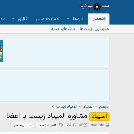
انجمن
تازه‌ها
حمایت مالی
گالری
قوا
جدیدترین پست‌ها
بانگ‌های جدید
انجمن
المپیاد
المپیاد زیست
مشاوره المپیاد زیست با اعضا
المپیاد
ش
ت
ت
2010/3/6
scorpio
المپیادزیست
زیست_شناسی
ر
ا
گ‌