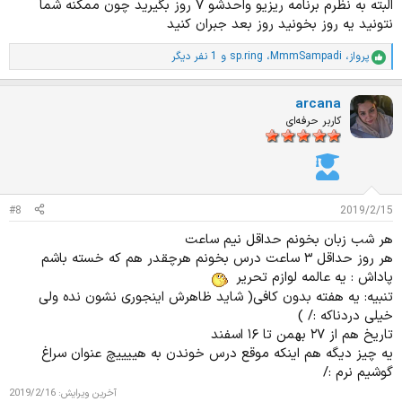
البته به نظرم برنامه ریزیو واحدشو ۷ روز بگیرید چون ممکنه شما
نتونید یه روز بخونید روز بعد جبران کنید
پرواز
،
MmmSampadi
،
sp.ring
و 1 نفر دیگر
ا
م
ت
arcana
ی
ا
کاربر حرفه‌ای
ز
ا
ت
:
#8
2019/2/15
هر شب زبان بخونم حداقل نیم ساعت
هر روز حداقل ۳ ساعت درس بخونم هرچقدر هم که خسته باشم
پاداش : یه عالمه لوازم تحریر
تنبیه: یه هفته بدون کافی( شاید ظاهرش اینجوری نشون نده ولی
خیلی دردناکه :/ )
تاریخ هم از ۲۷ بهمن تا ۱۶ اسفند
یه چیز دیگه هم اینکه موقع درس خوندن به هییییچ عنوان سراغ
گوشیم نرم :/
آخرین ویرایش:
2019/2/16