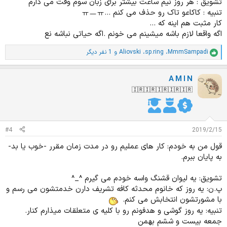
تشویق : هر روز نیم ساعت بیشتر برای زبان سوم وقت می ذارم
تنبیه : کاکاعو تاک رو حذف می کنم ...ㅠㅡㅠ
کار مثبت هم اینه که ...
اگه واقعا لازم باشه میشینم می خونم .اگه حیاتی نباشه نع
MmmSampadi
،
sp.ring
،
Aliovski
و 1 نفر دیگر
ا
م
ت
A M I N
ی
ا
🇮🇷🇮🇷🇮🇷🇮🇷🇮🇷
ز
ا
ت
:
#4
2019/2/15
قول من به خودم: کار های عملیم رو در مدت زمان مقرر -خوب یا بد-
به پایان ببرم.
تشویق: یه لیوان قشنگ واسه خودم می گیرم ^_^
پ.ن: یه روز که خانوم محدثه کافه تشریف دارن خدمتشون می رسم و
با مشورتشون انتخابش می کنم.
تنبیه: یه روز گوشی و هدفونم رو با کلیه ی متعلقات میذارم کنار.
جمعه بیست و ششم بهمن