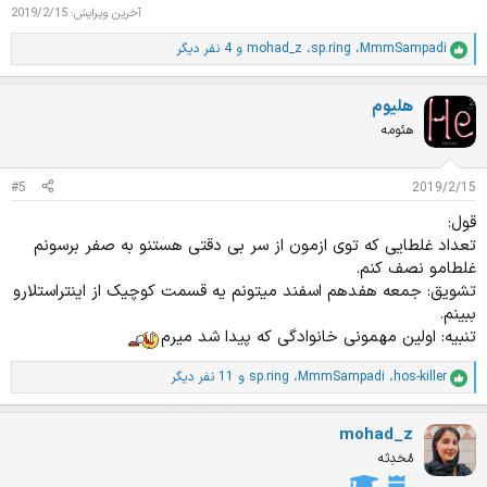
آخرین ویرایش:
2019/2/15
MmmSampadi
،
sp.ring
،
mohad_z
و 4 نفر دیگر
ا
م
ت
هلیوم
ی
ا
هئومه
ز
ا
ت
#5
2019/2/15
:
قول:
تعداد غلطایی که توی ازمون از سر بی دقتی هستنو به صفر برسونم
غلطامو نصف کنم.
تشویق: جمعه هفدهم اسفند میتونم یه قسمت کوچیک از اینتراستلارو
ببینم.
تنبیه: اولین مهمونی خانوادگی که پیدا شد میرم
hos-killer
،
MmmSampadi
،
sp.ring
و 11 نفر دیگر
ا
م
ت
mohad_z
ی
ا
مُحَدِثه
ز