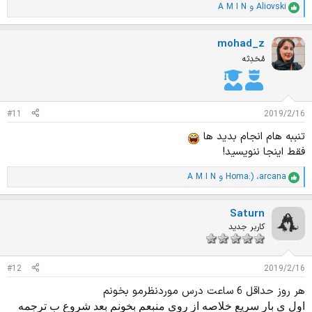
Aliovski
و
A M I N
ا
م
ت
mohad_z
ی
ا
مُحَدِثه
ز
ا
ت
:
#11
2019/2/16
تنببه هام انجام بدید ها
فقط اینجا ننویسید!
arcana
،
Homa:)
و
A M I N
ا
م
ت
Saturn
ی
ا
کاربر جدید
ز
ا
ت
#12
2019/2/16
:
هر روز حداقل 6 ساعت درس موردنظرمو بخونم
اول ی بار سریع خلاصه از روی منبعم بخونم بعد شروع ب ترجمه