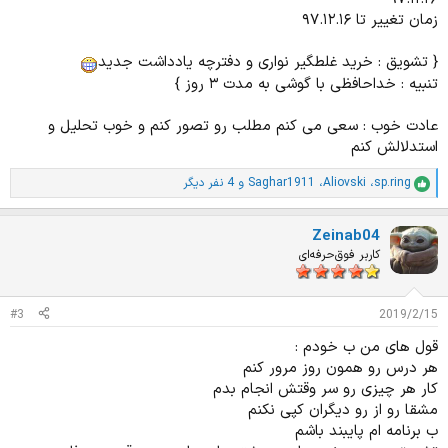
زمان تغییر تا ۹۷.۱۲.۱۶
{ تشویق : خرید غلطگیر نواری و دفترچه یادداشت جدید
تنبیه : خداحافظی با گوشی به مدت ۳ روز }
عادت خوب : سعی می کنم مطلب رو تصور کنم و خوب تحلیل و
استدلالش کنم
sp.ring
،
Aliovski
،
Saghar1911
و 4 نفر دیگر
ا
م
ت
Zeinab04
ی
ا
کاربر فوق‌حرفه‌ای
ز
ا
ت
#3
2019/2/15
:
قول های من ب خودم :
هر درس رو همون روز مرور کنم
کار هر چیزی رو سر وقتش انجام بدم
مشقا رو از رو دیگران کپی نکنم
ب برنامه ام پایبند باشم