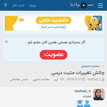
ورود
ثبت نام
اگر سمپادی هستی همین الان عضو شو :
مشاوره تحصیلی
چالش تغییرات مثبت درسی
ش
ت
ت
2019/2/15
mohad_z
آرزو
مطالعه_کنکوری
چالش مطالعاتی
ر
ا
گ‌
و
ر
ه
mohad_z
ع
ی
ا
ک
خ
مُحَدِثه
ن
ش
ن
ر