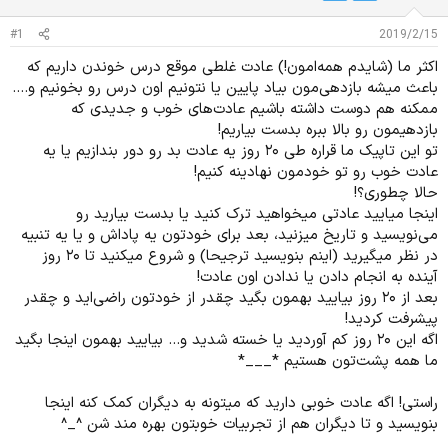
د
و
ه
ع
#1
2019/2/15
م
و
اکثر ما (شایدم همه‌امون!) عادت غلطی موقع درس خوندن داریم که
ض
باعث میشه بازدهی‌مون بیاد پایین یا نتونیم اون درس رو بخونیم و....
و
ممکنه هم دوست داشته باشیم عادت‌های خوب و جدیدی که
ع
بازدهیمون رو بالا ببره بدست بیاریم!
تو این تاپیک ما قراره طی ۲۰ روز یه عادت بد رو دور بندازیم یا یه
عادت خوب رو تو خودمون نهادینه کنیم!
حالا چطوری؟!
اینجا میایید عادتی میخواهید ترک کنید یا بدست بیارید رو
می‌نویسید و تاریخ میزنید، بعد برای خودتون یه پاداش و یا یه تنبیه
در نظر میگیرید (اینم بنویسید ترجیحا) و شروع میکنید تا ۲۰ روز
آینده به انجام دادن یا ندادن اون عادت!
بعد از ۲۰ روز بیایید بهمون بگید چقدر از خودتون راضی‌اید و چقدر
پیشرفت کردید!
اگه این ۲۰ روز کم آوردید یا خسته شدید و... بیایید بهمون اینجا بگید
ما همه پشت‌تون هستیم *___*
راستی! اگه عادت خوبی دارید که میتونه به دیگران کمک کنه اینجا
بنویسید و تا دیگران هم از تجربیات خوبتون بهره مند شن ^_^