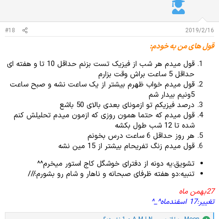
ا
ت
:
#18
2019/2/16
قول های من به خودم:
قول میدم هر شب از فیزیک تست بزنم حداقل 10 تا و هفته ای
حداقل 5 ساعت براش وقت بزارم
قول میدم خواب ظهرم بیشتر از یک ساعت نشه و صبح ساعت
5ونیم بیدار شم
درصد فیزیکم تو ازمونای بعدی بالای 50 باشع
قول میدم که حتما همون روزی که ازمون میدم تحلیلش کنم
شده تا 12 شب طول بکشه
هر روز حداقل 6 ساعت درس بخونم
قول میدم زنگ تفریحام بیشتر از 15 مین نشه
تشویق:یه دونه از دفترای خوشگل کاج استور میخرم^^
تنبیه:دو هفته ظرفای صبحانه و ناهار و شام رو بشورم:///
27بهمن ماه
تغییر:17 اسفندماه^_^