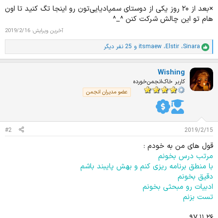
×بعد از ۲۰ روز یکی از دوستای سمپادیایی‌تون رو اینجا تگ کنید تا اون
هام تو این چالش شرکت کنن ^_^
آخرین ویرایش:
2019/2/16
Sinara
،
Elstir
،
itsmaew
و 25 نفر دیگر
ا
م
ت
Wishing
ی
ا
کاربر خاک‌انجمن‌خورده
ز
عضو مدیران انجمن
ا
ت
:
#2
2019/2/15
قول های من به خودم :
مرتب درس بخونم
با منطق برنامه ریزی کنم و بهش پایبند باشم
دقیق بخونم
ادبیات رو مبحثی بخونم
تست بزنم
۹۷.۱۱.۲۶