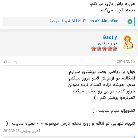
می‌رم باش بازی می‌کنم.
تنبیه: کچل می‌کنم.
MmmSampadi
،
Ehsan.AK
،
A M I N
و 1 نفر دیگر
ا
م
ت
Gadfly
ی
ا
کاربر حرفه‌ای
ز
ا
ت
#10
2019/2/15
:
قول: برا ریاضی وقت بیشتری میزارم
اشکالام تو آزمونای قبلو مرور میکنم
سعی میکنم نزارم تستام نزده بمونن
مرور کتاب درسی رو بیشتر میکنم
تمرکزمو بیشتر کنم : )
تشویق: میام سایت : )
تنبیه: تنهایی تو اتاقم و روی تختم درس میخونم -_- نمیام سایت : (
آخرین ویرایش:
2019/2/22