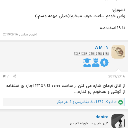
تشویق:
واس خودم ساعت خوب میخرم!(خیلی مهمه واسم.)
تا ۱۹ اسفندماه
آخرین ویرایش:
2019/2/16
A M I N
🇮🇷🇮🇷🇮🇷🇮🇷🇮🇷
#17
2019/2/16
از اتاق فرمان اشاره می کنن از ساعت ۰۰:۰۰ تا ۲۳:۵۹ اجازه ی استفاده
از گوشی و هدفونم رو ندارم...
Krypton
،
kia1379
،
بـئـاتـریـس
و 2 نفر دیگر
ا
م
ت
denira
ی
ا
کاربر خیلی سالخورده انجمن
ز