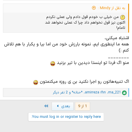
به نقل از Mindy :
من خیلی ب خودم قول دادم ولی عملی نکردم
اکنون نیز قول نخواهم داد چرا ک عملی نخواهد شد
تامام!
اشتباه میکنی،
همه ما اینطوری ایم، نمونه بارزش خود من اما بیا و یکبار با هم تلاش
کنم :)
________
منو اگ فردا تو اینستا دیدین با تیر بزنید
اگ تنبیه‌هاتون رو اجرا نکنید بن ی روزه میکنمتون
ma_221
،
amirreza rhn
،
*حنانه*
و 2 نفر دیگر
ا
م
ت
Last
1 از 9
بعدی
ی
ا
You must log in or register to reply here.
ز
ا
ت