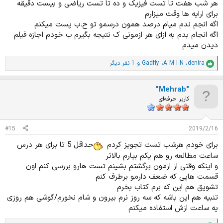
هر شب هفت تا تست فیزیک و ده تا تست ریاضی و بیست دقیقه
برای ارایه ها وقت میزارم
اگه انجم ندم میام درصد همون درسمو تو ح.ب پست میکنم
اگه انجام بدم به ازای هر ازمونی ک نتیجه بگیرم ب خودم اجازه فیلم
دیدن میدم
denira
،
A M I N
،
Gadfly
و 1 نفر دیگر
ا
م
ت
"Mehrab"
ی
ا
کاربر حرفه‌ای
ز
ا
ت
#15
2019/2/16
:
برای خودم هرشب تست تجویز کردم
حداقل 5 تا برای هر درس
ساعت مطالعه رو هم یکم بیارم بالاتر
و اینکه وقتی از ازمون برگشتم بشینم تست هارو بررسی کنم اون
قسمت هایی که ضعف دارمو برطرف کنم
تشویق هم این که برم کتاب بخرم
تنبیه هم این باشه که سه روز نرم بیرون و شام نخورم/گوشی هم روزی
یه ساعت ازش استفاده میکنم