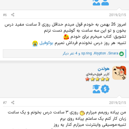
ا
ت
:
#6
2019/2/15
امروز 26 بهمن به خودم قول میدم حداقل روزی 3 ساعت مفید درس
بخون و تو این سه ساعت به گوشیم دست نزنم
تشویق: کتاب میخرم برای خودم
تنبیه: هر روز درس نخوندم فرداش نمیرم
بوکوفیل
Sinara
،
Krypton
،
sp.ring
و 4 نفر دیگر
ا
م
ت
هولدن
ی
ا
کاربر فوق‌حرفه‌ای
ز
ا
ت
:
#7
2019/2/15
من پیاده رویمم میزارم
روزی ۳ ساعت درس بخونم و یک ساعت
زبان کار کنم یک ساعتم پیاده روی برم
تنبیه:موسیقی واینترنت میزارم کنار یه روز