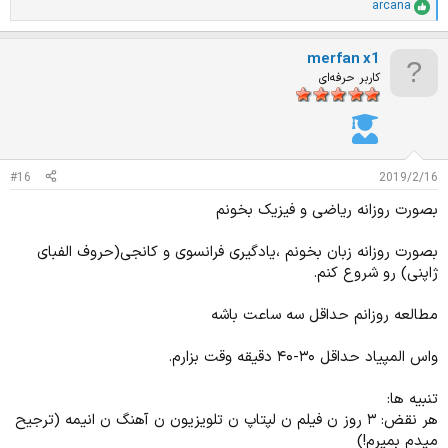
arcana
ا
م
ت
merfan x1
ی
ا
کاربر حرفه‌ای
ز
ا
ت
:
#16
2019/2/16
بصورت روزانه ریاضی و فیزیک بخونم
بصورت روزانه زبان بخونم ،یادگیری فرانسوی و کانجی(حروف الفبای
ژاپنی) رو شروع کنم.
مطالعه روزانم حداقل سه ساعت باشه
واس المپیاد حداقل ۳۰-۴۰ دقیقه وقت بزارم.
تنبیه ها:
هر نقض: ۳ روز ن فیلم ن لپتاپ ن تلویزیون ن آهنگ ن انیمه (ترجیح
میدم بمیرم!)