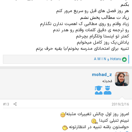
بکنم
هر روز فصل های قبل رو سریع مرور کنم
زیاد ت مطالب پخش نشم
زیاد وقتم رو روی مطالبی ک اهمیت ندارن نگذارم
رو ترجمه ی دقیق کلمات وقتم رو هدر ندم
کمتر تو اینستا وتلگرام بچرخم
پاداش:یک روز کامل میخوابم
تنبیه :برای امتحانای مدرسه بخونم/با بقیه حرف بزنم
Hotaru
و
A M I N
ا
م
ت
mohad_z
ی
ا
مُحَدِثه
ز
ا
ت
:
#13
2019/2/16
امروز روز اول چالش تغییرات مثبته!
نبینم تنبلی کنیدا
حواستون باشه تنبیه در اننظارتونه