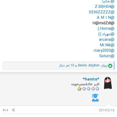
@.مانیا.
@Z.BBH04
@DENIZZZZZ
@A M I N
@H@midZdl
@Homa:)
@مهراد:))
@arcana
@Mr.Nik
@mary2003
@Saturn
پرواز
،
Krypton
،
denira
و 10 نفر دیگر
ا
م
ت
*hanita*
ی
ا
کاربر خاک‌انجمن‌خورده
ز
ا
ت
:
#14
2019/2/16