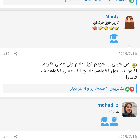
.Moon.
،
بـئـاتـریـس
،
A M I N
و 1 نفر دیگر
ا
م
ت
Mindy
ی
ا
کاربر فوق‌حرفه‌ای
ز
ا
ت
:
#19
2019/2/16
من خیلی ب خودم قول دادم ولی عملی نکردم
اکنون نیز قول نخواهم داد چرا ک عملی نخواهد شد
تامام!
بـئـاتـریـس
،
*حنانه*
،
زار
و 4 نفر دیگر
ا
م
ت
mohad_z
ی
ا
مُحَدِثه
ز
ا
ت
:
#20
2019/2/16