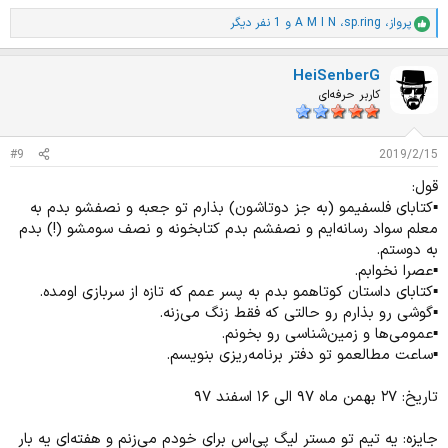
پرواز
،
sp.ring
،
A M I N
و 1 نفر دیگر
ا
م
ت
HeiSenberG
ی
ا
کاربر حرفه‌ای
ز
ا
ت
#9
2019/2/15
:
قول:
▪کتابای فلسفیمو (به جز دوتاشون) بذارم تو جعبه و نصفشو بدم به
معلم سواد رسانه‌ایم و نصفشم بدم کتابخونه و نصف سومشو (!) بدم
به دوستم.
▪عصرا نخوابم.
▪کتابای داستان کوتاهمو بدم به پسر عمم که تازه از سربازی اومده.
▪گوشی رو بذارم رو حالتی که فقط زنگ می‌زنه.
▪عمومی‌ها و زمین‌شناسی رو بخونم.
▪ساعت مطالعمو تو دفتر برنامه‌ریزی بنویسم.
تاریخ: ۲۷ بهمن ماه ۹۷ الی ۱۶ اسفند ۹۷
جایزه: یه تیم تو مستر لیگ پی‌اس برای خودم می‌زنم و هفته‌ای یه بار