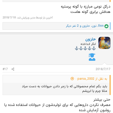
درکل نوعی مبارزه با گونه پرستیه
هدفش برابری گونه هاست
آخرین بار توسط مدیر ویرایش شد:
2018/7/18
finn
،
نون
،
حلزون
و 2 نفر دیگر
ا
م
ت
حلزون
ی
ا
لنگر انداخته
ز
ا
ت
:
#17
2018/7/17
به نقل از parsa_2002 :
باید بگم تمام محصولاتی که با زجر دادن حیوانات به دست میاد
مثلا چرم یا ابریشم
حتی بیشتر
مصرف نکردن داروهایی که برای تولیدشون از حیوانات استفاده شده یا
روشون آزمایش شده