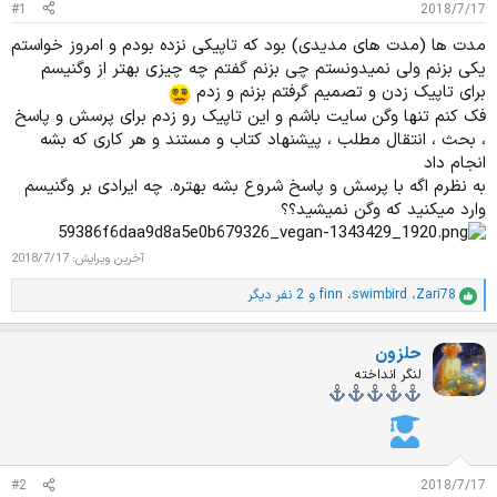
#1
2018/7/17
د
و
ه
ع
مدت ها (مدت های مدیدی) بود که تاپیکی نزده بودم و امروز خواستم
م
یکی بزنم ولی نمیدونستم چی بزنم گفتم چه چیزی بهتر از وگنیسم
و
برای تاپیک زدن و تصمیم گرفتم بزنم و زدم
ض
و
فک کنم تنها وگن سایت باشم و این تاپیک رو زدم برای پرسش و پاسخ
ع
، بحث ، انتقال مطلب ، پیشنهاد کتاب و مستند و هر کاری که بشه
انجام داد
به نظرم اگه با پرسش و پاسخ شروع بشه بهتره. چه ایرادی بر وگنیسم
وارد میکنید که وگن نمیشید؟؟
آخرین ویرایش:
2018/7/17
Zari78
،
swimbird
،
finn
و 2 نفر دیگر
ا
م
ت
حلزون
ی
ا
لنگر انداخته
ز
ا
ت
:
#2
2018/7/17