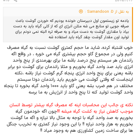
#10
2018/7/17
به نقل از Samandoon :D :
یادمه تو زیستمون اول دبیرستان خونده بودیم که خوردن گوشت باعث
صرفه جویی تو منابع می شه مثلن انرژی ای که از کلی گیاه باید به دست
بیاد با مقداری گوشت به دست میاد و به صرفه تره البته نمی دونم برای
تولید اون مقدار گوشت چقد گیاه باید استفاده شه
خوب اشتباه كرده، شايد ما حجم كمتري گوشت نسبت به گیاه مصرف
کنیم ولی در مجموع گاو حجم بیشتری گیاه می خوره ، در واقع اگه
راندمان هر سیستم پنج درصد باشه ما برای بهرمندی از پنج واحد
انرژی باید صد واحد گیاه بخوریم و مثلا راندمان برای گوشت دو برابر
باشه یعنی برای پنج واحد انرژی پنجاه گرم گوشت نیاز باشه ،نکته
اینجاست که وقتی گوشت می خوریم باید راندمان دوتا سیستم
مختلف در هم ضرب بشه یعنی گاو باید ۱۰۰۰ واحد گیاه بخوره تا پنجاه
واحد گوشت تولید کنه تا پنج واحد از انرژیش به ما برسه
نکته ی جالب این محاسبات اینه که مصرف گیاه بیشتر توسط انسان
موجب کاهش نیاز به کشت گیاه میشه !!!
چون اگه خودمون گیاه
بخوریم به صد واحد گیاه با توجه به مثال بالا نیازه و اگه ما گوشت
بخوریم به هزار واحد نیازه !! با این وجود نیاز کمتری به تخریب جنگل
ها برای ساخت زمین کشاورزی هم به وجود میاد !!