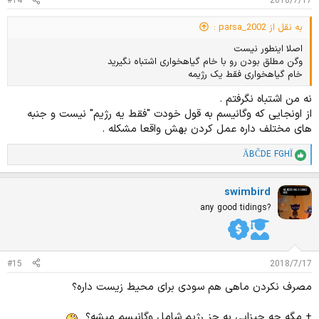
#14
2018/7/17
به نقل از parsa_2002 :
اصلا اینطور نیست
وگن مطلق بودن رو با خام گیاهخواری اشتباه نگیرید
خام گیاهخواری فقط یک رژیمه
نه من اشتباه نگرفتم .
از اونجایی که وگانیسم به قول خودت "فقط یه رژیم" نیست و جنبه
های مختلف داره عمل کردن بهش واقعا مشکله .
ÄBČDE FGHÏ
ا
م
ت
swimbird
ی
ا
any good tidings?
ز
ا
ت
:
#15
2018/7/17
مصرف نکردن ماهی هم سودی برای محیط زیست داره؟
+ مگه چه چیزایی به جز رژیم شامل وگانیسم میشه؟