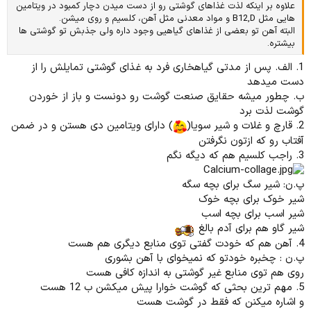
علاوه بر اینکه لذت غذاهای گوشتی رو از دست میدن دچار کمبود در ویتامین
هایی مثل B12,D و مواد معدنی مثل آهن، کلسیم و روی میشن.
البته آهن تو بعضی از غذاهای گیاهیی وجود داره ولی جذبش تو گوشتی ها
بیشتره.
1. الف. پس از مدتی گیاهخاری فرد به غذای گوشتی تمایلش را از
دست میدهد
ب. چطور میشه حقایق صنعت گوشت رو دونست و باز از خوردن
گوشت لذت برد
2. قارچ و غلات و شیر سویا(
) دارای ویتامین دی هستن و در ضمن
آفتاب رو که ازتون نگرفتن
3. راجب کلسیم هم که دیگه نگم
پ.ن: شیر سگ برای بچه سگه
شیر خوک برای بچه خوک
شیر اسب برای بچه اسب
شیر گاو هم برای آدم بالغ
4. آهن هم که خودت گفتی توی منابع دیگری هم هست
پ.ن : چخبره خودتو که نمیخوای با آهن بشوری
روی هم توی منابع غیر گوشتی به اندازه کافی هست
5. مهم ترین بحثی که گوشت خوارا پیش میکشن ب 12 هست
و اشاره میکنن که فقط در گوشت هست