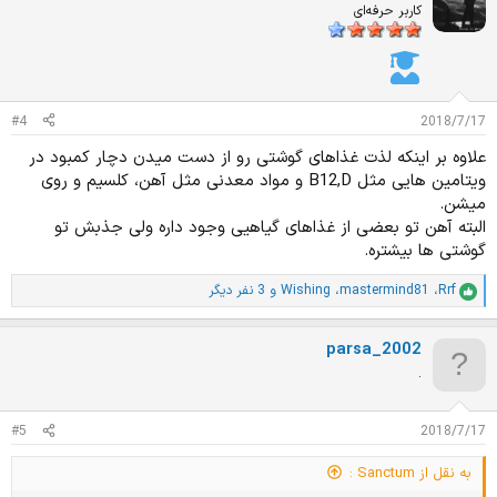
ا
کاربر حرفه‌ای
ز
ا
ت
:
#4
2018/7/17
علاوه بر اینکه لذت غذاهای گوشتی رو از دست میدن دچار کمبود در
ویتامین هایی مثل B12,D و مواد معدنی مثل آهن، کلسیم و روی
میشن.
البته آهن تو بعضی از غذاهای گیاهیی وجود داره ولی جذبش تو
گوشتی ها بیشتره.
Rrf
،
mastermind81
،
Wishing
و 3 نفر دیگر
ا
م
ت
parsa_2002
ی
ا
.
ز
ا
ت
#5
2018/7/17
:
به نقل از Sanctum :