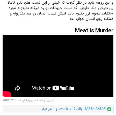
و این روهم باید در نظر گرفت که خیلی از این تست های دارو کاملا
بی نتیجن مثلا دارویی که تست حیوانات رو رد میکنه نمیتونه مورد
استفاده عموم قرار بگیره. باید قبلش تست انسان رو هم بگذرونه و
ممکنه روی انسان جواب نده
Meat Is Murder
آخرین بار توسط مدیر ویرایش شد:
2018/7/18
SAREH AKBARI
،
Gadfly
،
swimbird
و 1 نفر دیگر
ا
م