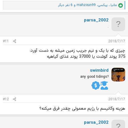
.مانیا.
،
پیکسی
،
mahzoun99
و 6 نفر دیگر
ا
م
ت
parsa_2002
ی
ا
.
ز
ا
ت
#11
2018/7/17
:
چیزی که با یک و نیم جریب زمین میشه به دست آورد:
375 پوند گوشت یا 37000 پوند غذای گیاهیه
swimbird
any good tidings?
#12
2018/7/17
هزینه وگانیسم با رژیم معمولی چقدر فرق میکنه؟
parsa_2002