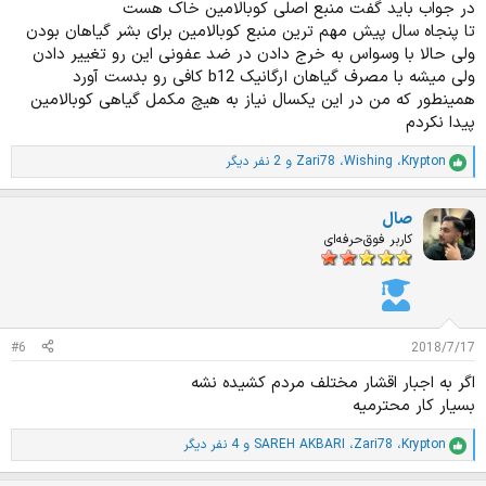
در جواب باید گفت منبع اصلی کوبالامین خاک هست
تا پنجاه سال پیش مهم ترین منبع کوبالامین برای بشر گیاهان بودن
ولی حالا با وسواس به خرج دادن در ضد عفونی این رو تغییر دادن
ولی میشه با مصرف گیاهان ارگانیک b12 کافی رو بدست آورد
همینطور که من در این یکسال نیاز به هیچ مکمل گیاهی کوبالامین
پیدا نکردم
Krypton
،
Wishing
،
Zari78
و 2 نفر دیگر
ا
م
ت
صال
ی
ا
کاربر فوق‌حرفه‌ای
ز
ا
ت
:
#6
2018/7/17
اگر به اجبار اقشار مختلف مردم کشیده نشه
بسیار کار محترمیه
Krypton
،
Zari78
،
SAREH AKBARI
و 4 نفر دیگر
ا
م