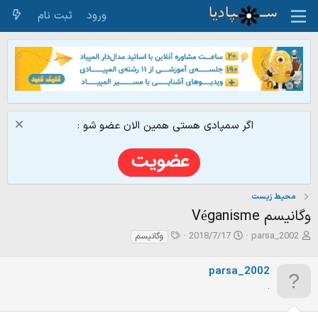
ورود
ثبت نام
اگر سمپادی هستی همین الان عضو شو :
محیط زیست
وگانیسم Véganisme
ش
ت
ت
2018/7/17
parsa_2002
وگانیسم
ر
ا
گ‌
و
ر
ه
parsa_2002
ع
ی
ا
ک
خ
.
ن
ش
ن
ر