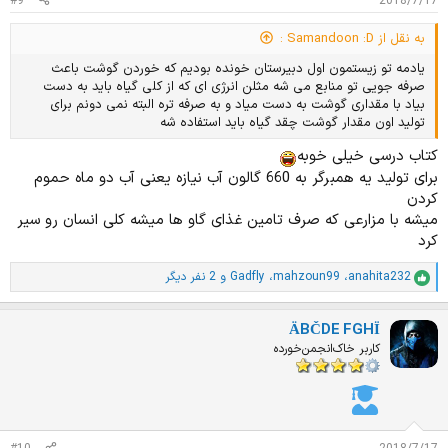
#9
2018/7/17
:
به نقل از Samandoon :D :
یادمه تو زیستمون اول دبیرستان خونده بودیم که خوردن گوشت باعث
صرفه جویی تو منابع می شه مثلن انرژی ای که از کلی گیاه باید به دست
بیاد با مقداری گوشت به دست میاد و به صرفه تره البته نمی دونم برای
تولید اون مقدار گوشت چقد گیاه باید استفاده شه
کتاب درسی خیلی خوبه
برای تولید یه همبرگر به 660 گالون آب نیازه یعنی آب دو ماه حموم
کردن
میشه با مزارعی که صرف تامین غذای گاو ها میشه کلی انسان رو سیر
کرد
anahita232
،
mahzoun99
،
Gadfly
و 2 نفر دیگر
ا
م
ت
ÄBČDE FGHÏ
ی
ا
کاربر خاک‌انجمن‌خورده
ز
ا
ت
: