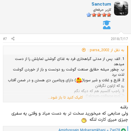
ت
Sanctum
ی
ا
کاربر حرفه‌ای
ز
ا
ت
:
#7
2018/7/17
به نقل از parsa_2002 :
1. الف. پس از مدتی گیاهخاری فرد به غذای گوشتی تمایلش را از دست
میدهد
ب. چطور میشه حقایق صنعت گوشت رو دونست و باز از خوردن گوشت
لذت برد
2. قارچ و غلات و شیر سویا(
) دارای ویتامین دی هستن و در ضمن آفتاب
رو که ازتون نگرفتن
3. راجب کلسیم هم که دیگه نگم
کلیک کنید تا باز شود...
پ.ن: شیر سگ برای بچه سگه
شیر خوک برای بچه خوک
باشه
شیر اسب برای بچه اسب
ولی منابعی که میخورید سخت تر به دست میاد و وقتی یه سفری
شیر گاو هم برای آدم بالغ
چیزی میری کارت لنگه
4. آهن هم که خودت گفتی توی منابع دیگری هم هست
پ.ن : چخبره خودتو که نمیخوای با آهن بشوری
Zari78
و
Amirhossein Moharramkhani