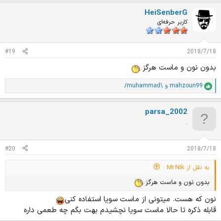
ت
HeiSenberG
ی
ا
کاربر حرفه‌ای
ز
ا
ت
#19
2018/7/18
:
بدون نون و ماست هرگز
mahzoun99
و
/muhammad\
ا
م
ت
parsa_2002
ی
ا
.
ز
ا
ت
#20
2018/7/18
:
به نقل از Mr.Nik :
بدون نون و ماست هرگز
نون که هست. میتونی از ماست سویا استفاده کنی
قابله ذکره تا حالا ماست سویا نچشیدم بهت بگم چه طعمی داره