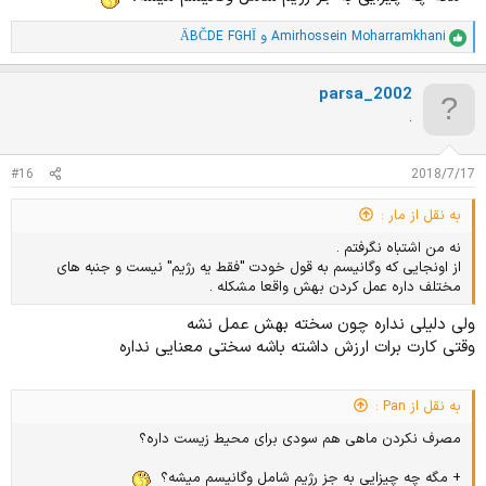
Amirhossein Moharramkhani
و
ÄBČDE FGHÏ
ا
م
ت
parsa_2002
ی
ا
.
ز
ا
ت
#16
2018/7/17
:
به نقل از مار :
نه من اشتباه نگرفتم .
از اونجایی که وگانیسم به قول خودت "فقط یه رژیم" نیست و جنبه های
مختلف داره عمل کردن بهش واقعا مشکله .
ولی دلیلی نداره چون سخته بهش عمل نشه
وقتی کارت برات ارزش داشته باشه سختی معنایی نداره
به نقل از Pan :
مصرف نکردن ماهی هم سودی برای محیط زیست داره؟
+ مگه چه چیزایی به جز رژیم شامل وگانیسم میشه؟