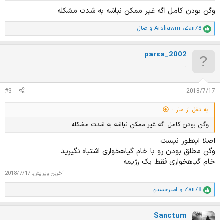
وگن بودن کامل اگه غیر ممکن نباشه به شدت مشکله
Zari78
،
Arshawm
و
صال
ا
م
ت
parsa_2002
ی
ا
.
ز
ا
ت
#3
2018/7/17
:
به نقل از مار :
وگن بودن کامل اگه غیر ممکن نباشه به شدت مشکله
اصلا اینطور نیست
وگن مطلق بودن رو با خام گیاهخواری اشتباه نگیرید
خام گیاهخواری فقط یک رژیمه
آخرین ویرایش:
2018/7/17
Zari78
و
امیرحسین
ا
م
ت
Sanctum
ی