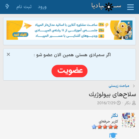
ورود
ثبت نام
اگر سمپادی هستی همین الان عضو شو :
مباحث زیستی
سلاح‌های بيولوژيك
ش
ت
نگار
2016/7/29
ر
ا
و
ر
نگار
ع
ی
کاربر حرفه‌ای
ک
خ
ن
ش
ن
ر