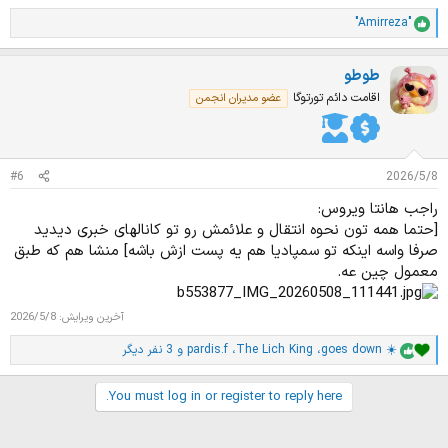
"Amirreza"
ا
م
ت
طوطو
ی
ا
اقامت دائم تورتوگا
عضو مدیران انجمن
ز
ا
ت
:
#6
2026/5/8
راجب هانتا ویروس:
[حتما همه تون نحوه انتقال و علائمش رو تو کانالهای خبری دیدید
صرفا واسه اینکه تو سمپادیا هم یه پست ازش باشه] منشا هم که طبق
معمول چین عه.
آخرین ویرایش:
2026/5/8
goes down ☀️
،
The Lich King
،
pardis.f
و 3 نفر دیگر
ا
م
ت
You must log in or register to reply here.
ی
ا
ز