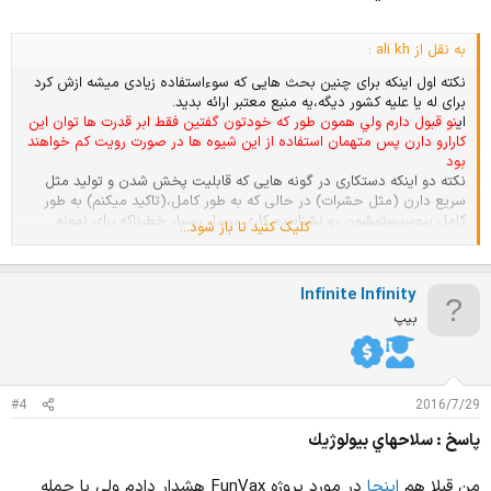
به نقل از ali kh :
نکته اول اینکه برای چنین بحث هایی که سوءاستفاده زیادی میشه ازش کرد
برای له یا علیه کشور دیگه،یه منبع معتبر ارائه بدید.
اي
نو قبول دارم ولي همون طور كه خودتون گفتين فقط ابر قدرت ها توان اين
كارارو دارن پس متهمان استفاده از اين شيوه ها در صورت رويت كم خواهند
بود
نکته دو اینکه دستکاری در گونه هایی که قابلیت پخش شدن و تولید مثل
سریع دارن (مثل حشرات) در حالی که به طور کامل،(تاکید میکنم) به طور
کامل بیوسیستمشون رو نشناسیم کاری بسیار بسیار خطرناکه.برای نمونه
کلیک کنید تا باز شود...
میتونید بحث های داغی که چند ساله بر سر تغییرات ژنتیکی در پشه عامل
مالاریا وجود داره رو مطالعه کنید تا ببینید چه نگرانی هایی در این مورد
وجود داره.
Infinite Infinity
الان استفاده از بمب هسته اي هم خيلي خطرناكه ولي آمريكا چنين كاري رو
انجام داد ،ضمن اينكه به نظرم بررسي كامل يه حشره براي فهميدن اينجور
بیپ
چيز ها براي كشوري ابر قدرت انقدرا هم پيچيده نباشه،يقينا اگه چنين
كارهاييم در حال پيشرفت باشه نتايجش تو مقالات چاپ نمي شه چون اولا
كشور هاي بعضا مخالف اون كشورم مي تونن ازش استفاده كنن ثانيا كلا
وجه خوبي نداره بعضي از اين تحقيقات در واقع هدفش معلوم خواهد بود
#4
2016/7/29
پاسخ : سلاحهاي بيولوژيك
نکته سه اینکه تهدید به استفاده از سلاح های بیولوژیک عملا بی اثره.(حتی
کم تاثیر تر از بمب اتم)یعنی اگه افراد داشته باشنش هم جرات استفادش رو
من قبلا هم
اینجا
در مورد پروژه FunVax هشدار دادم ولی با حمله