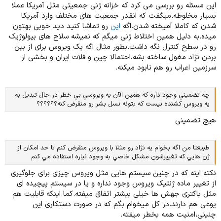
این مسئله رو بررسی می کرد که خزانه ژنی جمعیتی مثل آمریکا عملا
بسیار مخلوطه.میگفت که انقدر جمعیت های مختلف وارد آمریکا
شدن که کاملا آمیخته شدن.اگه
این
رو تماشا کنید دید خوبی بهتون
میده.به دلیل همین اختلاط ژنی میگم که نمیشه سلاح های بیولوژیک
رو در سطح کنترل نگه داشت.بطور مثال اگه یک ویروس برای از بین
بردن نژاد مغول ساخته بشه،احتمالا چین و فلات ایران و بخشی از
سرزمین اعراب رو هم نابود میکنه.
چه تضميني وجود داره كه همين الآن يه ويروسي بي خطر در حال تبديل به
يه ويروس كشنده نيست كه بتونه نسل بشر رو منقرض كنه؟؟؟؟؟؟
هیچ تضمینی
طبيعتا من اگه بخوام يه نژاد رو مثلا با ويروس منقرض كنم تا حد امكان از
ژن هايي كه تغييرشون مشكل خاصي به وجود نياره استفاده مي كنم
نکته اینه که در چنین سیستم هایی مثل ویروس چیزی برای جلوگیری
از تغییر ماده ژنتیک ویروس وجود نداره و یا در سیستم پیچیده ای
مثل باکتری جهش ها خیلی بیشتر اتفاق میفته.کما اینکه قابلیت هم
یوغی هم دارند.در کل میخوام بگم که در صورت دستکاری این
چنینی،امنیت همه بخطر میفته.