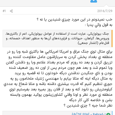
د
و
ه
ع
#1
2016/7/29
م
و
خب نميدونم در اين مورد چيزي شنيدين يا نه ؟
ض
به قول وكي پديا :
و
ع
جنگ بیولوژیکی، عبارت است از استفاده از عوامل بیولوژیکی، اعم از باکتری‌ها،
ویروس‌ها، گیاهان، حیوانات، و فراورده‌های آن‌ها به منظور اهداف خصمانه، و
قتل‌عام (کشتار جمعی).
براي مثال توي جنگ عراق و امريكا امريكايي ها باكتري شبه وبا رو در
منطقه ي بغداد پخش كردن به سربازاشون عامل مقاومت كننده رو
تزريق كردن و بعد ده روزم كه مردم بغداد علاعم وبا رو داشتن گفتن
وبا تموم شد و بعد هم چون مردم پس از اون ده روز ضعيف شده
بودن و ناي جنگيدن نداشتن ديگه خودتون تا ته قضيه رو بريد
يه مثال ديگه اينه كه مثلا بيايم با مهندسي ژنتيك ملخامون رو يه
جوري تنظيم كنيم كه قدرت بيشتري داشته باشه و مثلا شعاع يه عددي
كيلومتريش رو نابود كنه و بعد از فلان روز بميره بعد بفرستيم توي
منطقه ي مورد نظر و اونا وقتي كشاورزيشون پوكيد بهمون وابسته
بشن و خلاصه كلي كار ديگه
نظر شما جيه ؟ چزي شنيدين ؟
Behrad-J
و
ÄBČDE FGHÏ