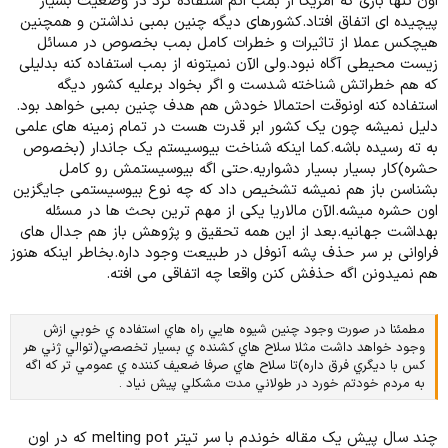
اون تنها باری که آمریکا از بمب اتم استفاده کرد در وضعیت بسیار
پیچیده ای اتفاق افتاد.کشورهای دیگه چنین بمبی نداشتن و همچنین
هیچکس عملا از تاثیرات و خطرات کامل بمب بخصوص در مسائل
زیست محیطی آگاه نبود.ولی الآن نمیتونه از بمب استفاده کنه بدلیلی
که هم خطراتش شناخته شدست و اگر بخواد برعلیه کشور دیگه
استفاده کنه اونوقت احتمالا خودش هم هدف چنین بمبی خواهد بود.
دلیل نمیشه چون یک کشور ابر قدرت هست در تمام زمینه های علمی
به ته رسیده باشه.کما اینکه شناخت بیوسیستم یک جاندار (بخصوص
حشره)کار بسیار بسیار دشواریه.حتی اگه بیوسیستمش رو کامل
بشناسن باز هم نمیشه تشخیص داد که چه نوع بیوسیستمی جایگزین
اون حشره میشه.الآن مالاریا یکی از مهم ترین بحث ها در مسئله
بهداشت جهانیه.بعد از این همه تحقیق و پژوهش باز هم جدال های
فراوانی بر سر حذف پشه آنوفل در طبیعت وجود داره.بخاطر اینکه هنوز
هم نمیدونن اگه حذفش کنن واقعا چه اتفاقی می افته.
مطمئنا در صورت وجود چنين شيوه هايي راه هاي استفاده ي خوبي ازش
وجود خواهد داشت مثلا سلاح هاي كشنده ي بسيار تخصصي(توالي ژني هر
كس با ديگري فرق داره)تا سلاح هاي صرفا ضعيف كننده ي عمومي تر كه اگه
به مردم خودتم خورد در طولاني مدت مشكلي پيش نياد .
چند سال پیش یک مقاله خوندم با سر تیتر melting pot که در اون