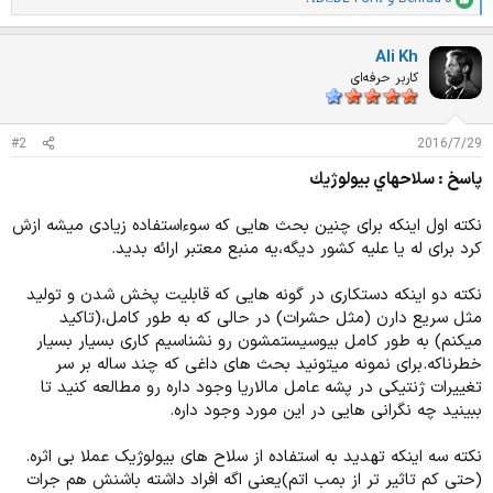
ا
م
ت
Ali Kh
ی
ا
کاربر حرفه‌ای
ز
ا
ت
#2
2016/7/29
:
پاسخ : سلاحهاي بيولوژيك
نکته اول اینکه برای چنین بحث هایی که سوءاستفاده زیادی میشه ازش
کرد برای له یا علیه کشور دیگه،یه منبع معتبر ارائه بدید.
نکته دو اینکه دستکاری در گونه هایی که قابلیت پخش شدن و تولید
مثل سریع دارن (مثل حشرات) در حالی که به طور کامل،(تاکید
میکنم) به طور کامل بیوسیستمشون رو نشناسیم کاری بسیار بسیار
خطرناکه.برای نمونه میتونید بحث های داغی که چند ساله بر سر
تغییرات ژنتیکی در پشه عامل مالاریا وجود داره رو مطالعه کنید تا
ببینید چه نگرانی هایی در این مورد وجود داره.
نکته سه اینکه تهدید به استفاده از سلاح های بیولوژیک عملا بی اثره.
(حتی کم تاثیر تر از بمب اتم)یعنی اگه افراد داشته باشنش هم جرات