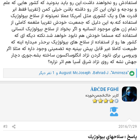
استفادش رو نخواهند داشت.این رو باید بدونید که کشور هایی که علم
و بودجه و توان این کار رو داشته باشن خیلی کمن (تقریبا فقط ابر
قدرت ها) و یک کشوری مثل آمریکا عملا نمیتونه از سلاح بیولوژیک
استفاده کنه.به این دلیل که جمعیت خودش تقریبا ملغمه کاملی از
تمام ژن های موجود انسانیه و اگر بخواد از سلاح بیولوژیک انسانی
استفاده کنه مسلما خودش هم نابود خواهد شد.نکته دیگه ای که
کشور ها رو از استفاده از سلاح های بیولوژیک برحذر میداره اینه که
طبیعت کاملا غیر قابل پیش بینیه.چه تضمینی وجود داره که مثلا اگر
ویروسی برای نابود کردن نژاد انگلوساکسون ساخته بشه،جوری دچار
جهش نشه که روی نژاد شرق آسیا هم اثر نزاره؟
"Amirreza"
،
Behrad-J
،
August McJoseph
و 1 نفر دیگر
ا
م
ت
ÄBČDE FGHÏ
ی
ا
کاربر خاک‌انجمن‌خورده
ز
ا
ت
:
#3
2016/7/29
پاسخ : سلاحهاي بيولوژيك