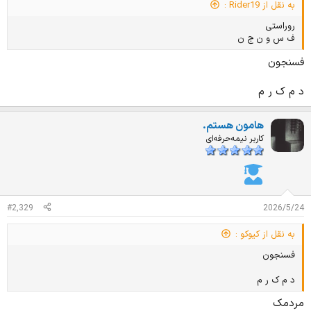
به نقل از Rider19 :
روراستی
ف س و ن ج ن
فسنجون
د م ک ر م
هامون هستم.
کاربر نیمه‌حرفه‌ای
#2,329
2026/5/24
به نقل از کیوکو :
فسنجون
د م ک ر م
مردمک