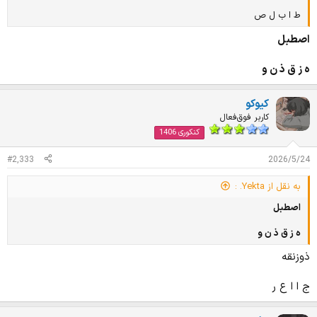
ط ا ب ل ص
اصطبل
ه ز ق ذ ن و
کیوکو
کاربر فوق‌فعال
کنکوری 1406
#2,333
2026/5/24
به نقل از Yekta. :
اصطبل
ه ز ق ذ ن و
ذوزنقه
ج ا ا ع ر