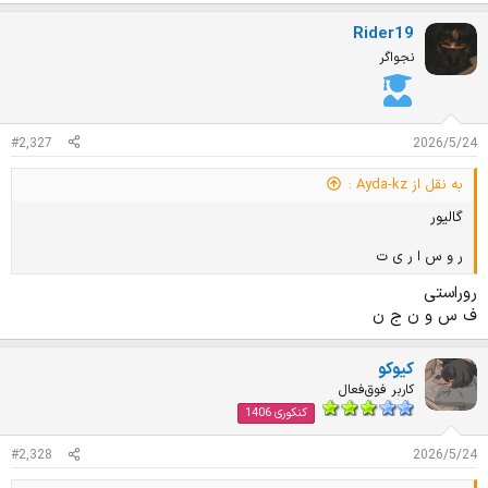
Rider19
نجواگر
#2,327
2026/5/24
به نقل از Ayda-kz :
گالیور
ر و س ا ر ی ت
روراستی
ف س و ن ج ن
کیوکو
کاربر فوق‌فعال
کنکوری 1406
#2,328
2026/5/24