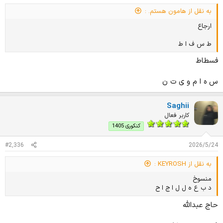
به نقل از هامون هستم. :
ارجاع
ط س ف ا ط
فسطاط
س ه ا م و ی ت ن
Saghii
کاربر فعال
کنکوری 1405
#2,336
2026/5/24
به نقل از KEYROSH :
منسوخ
د ب ع ه ل ل ا ج ا ح
حاج عبدالله