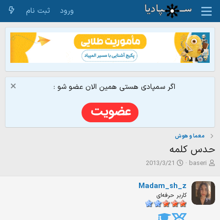
ورود
ثبت نام
اگر سمپادی هستی همین الان عضو شو :
معما و هوش
حدس کلمه
ش
ت
2013/3/21
baseri
ر
ا
و
ر
Madam_sh_z
ع
ی
کاربر حرفه‌ای
ک
خ
ن
ش
ن
ر