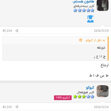
هامون هستم.
کاربر نیمه‌حرفه‌ای
#2,334
2026/5/24
به نقل از کیوکو :
ذوزنقه
ج ا ا ع ر
ارجاع
ط س ف ا ط
کیوکو
کاربر فوق‌فعال
کنکوری 1406
#2,335
2026/5/24