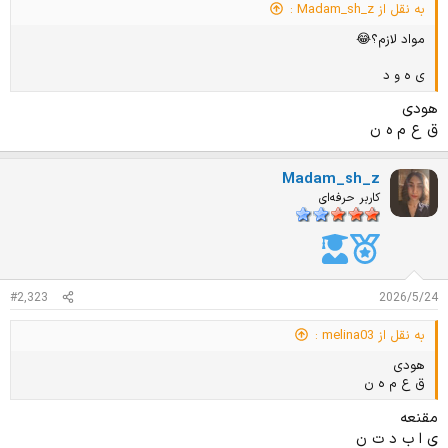
به نقل از Madam_sh_z :
مواد لازم؟😂
ی ه و د
هودی
ق ع م ه ن
Madam_sh_z
کاربر حرفه‌ای
#2,323
2026/5/24
به نقل از melina03 :
هودی
ق ع م ه ن
مقنعه
ی ا ب د ت ن