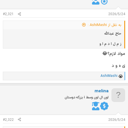
د
و
ه
ع
م
#2,321
2026/5/24
و
ض
به نقل از AshiMashi :
و
ع
حاج عبدالله
ز م ل ا د م ا و
مواد لازم؟😂
ی ه و د
AshiMashi
ا
م
ت
meIina
ی
ا
اون ال اون وسط i بزرگه دوستان
ز
ا
ت
:
#2,322
2026/5/24