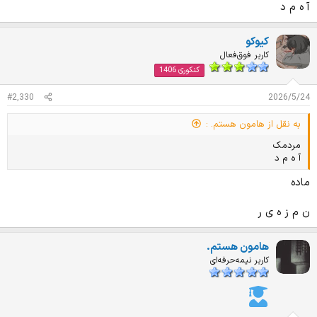
آ ه م د
کیوکو
کاربر فوق‌فعال
کنکوری 1406
#2,330
2026/5/24
به نقل از هامون هستم. :
مردمک
آ ه م د
ماده
ن م ز ه ی ر
هامون هستم.
کاربر نیمه‌حرفه‌ای