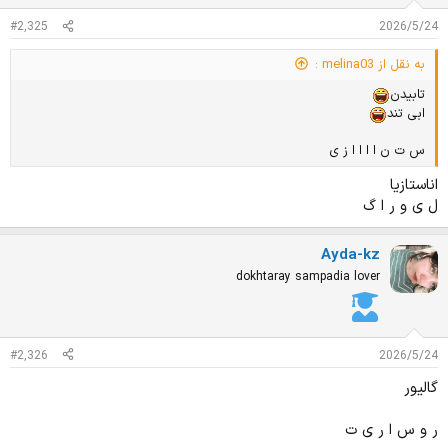
#2,325
2026/5/24
به نقل از melina03 :
تابیدن
ابی تند
س ت ن ا ا ا ا ز ی
اناستازیا
ل ی و ر ا گ
Ayda-kz
dokhtaray sampadia lover
#2,326
2026/5/24
گالیور
ر و س ا ر ی ت