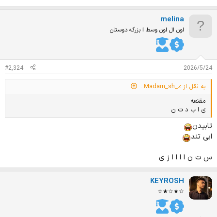
meIina
اون ال اون وسط i بزرگه دوستان
#2,324
2026/5/24
به نقل از Madam_sh_z :
مقنعه
ی ا ب د ت ن
تابیدن
ابی تند
س ت ن ا ا ا ا ز ی
KEYROSH
☆★☆★☆