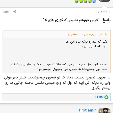
د
و
ه
ع
م
#501
2015/9/10
و
پاسخ : آخرین دورهم نشینی کنکوری های 94
ض
و
ع
به نقل از بچه دیوم...سمندون :
یکی که بیداره پاشه بیاد این جا
من دلم اسپم می خاد
.
.
.
بچه ها!تو دوبل من سعی می کنم ماشینو موازی ماشین جلویی پارک کنم
خب اون چسبونده به جدول من چجوری نچسبونم؟
به صورت تجربی بدست میاد که تو فرمون چرخوندنات کمتر بچرخونی
ولی راه دیگه اش اینه که اول که وای میسی بغلش فاصله جانبی ت رو
بیشتر بگیری .
11300
ا
م
ت
first amir
ی