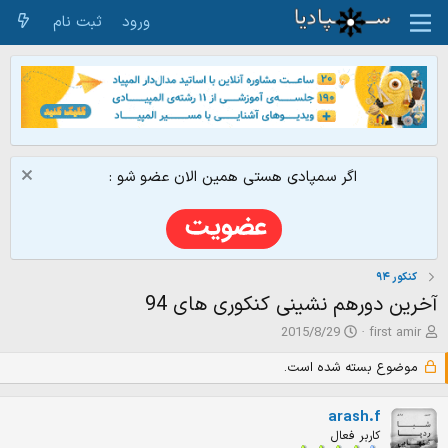
ورود
ثبت نام
اگر سمپادی هستی همین الان عضو شو :
کنکور ۹۴
آخرین دورهم نشینی کنکوری های 94
ش
ت
2015/8/29
first amir
ر
ا
و
ر
موضوع بسته شده است.
ع
ی
ک
خ
arash.f
ن
ش
کاربر فعال
ن
ر