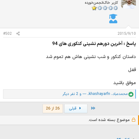
ا
کاربر خاک‌انجمن‌خورده
ز
ا
ت
:
#502
2015/9/10
پاسخ : آخرین دورهم نشینی کنکوری های 94
داستان کنکور و شب نشینی هاش هم تموم شد
قفل
موفق باشید
محمدعباد
،
khashayarfn
،
----
و 2 نفر دیگر
ا
م
ت
First
قبلی
26 از 26
ی
ا
موضوع بسته شده است.
ز
ا
ت
: