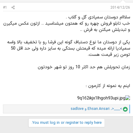
د
و
#1
2014/12/26
ه
ع
م
سلااام دوستان سمپادی گل و گلاب .
و
خب تابلو فروش چهره رو که همتون میشناسید .. ازتون عکس میگیرن
ض
و تبدیلش میکنن به فرش ..
و
ع
یکی از دوستان ما نوع دستباف گونه این فرشا رو با تخفیف بالا واسه
سمپادیا ارائه میده که قیمتش بستگی به سایز داره ولی حد اقل 50
تومن زیر قیمت هست.
زمان تحویلش هم حد اکثر 10 روز تو شهر خودتون
اینم یه نمونه از کارمون :
>____<
،
Ehsan.Ansari
و
sadlove
ا
م
ت
You must log in or register to reply here.
ی
ا