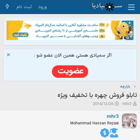
ورود
ثبت نام
اگر سمپادی هستی همین الان عضو شو :
بازارچه
تابلو فروش چهره با تخفیف ویژه
ش
ت
2014/12/26
mhr3
ر
ا
و
ر
mhr3
ع
ی
Mohammad Hassan Rezaei
ک
خ
ن
ش
ن
ر