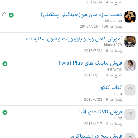
پاسخ ها
4
2015/9/4
دست سازه های من(جینگیلی پینگیلی)
ق
ف
closeman
ل
پاسخ ها
150
2015/7/26
ش
آموزش کامل ورد و پاورپوینت و قبول سفارشات
د
kiana1379
ه
پاسخ ها
0
2015/7/24
فروش ماسک های Twist Plus
esfrwms
پاسخ ها
3
2015/7/11
کتاب کنکور
tiam
پاسخ ها
0
2015/6/23
فروش DVD های آفبا
drcc
پاسخ ها
2
2015/4/17
فروش پیج در اینستاگرام