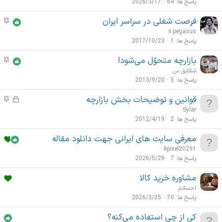
ض
پاسخ ها
64
2026/3/17
و
فرصت شغلی در سراسر ایران
م
ع
و
s.pegasus
ا
ض
پاسخ ها
1
2017/10/23
ت
و
م
بازارچه متحوّل می‌شود!
م
ع
ه
و
شقایق س.
ا
م
ض
پاسخ ها
5
2013/9/20
ت
و
م
قوانین و توضیحات بخش بازارچه
ق
م
ع
ه
ف
و
Sylar
ا
م
ل
ض
پاسخ ها
2
2012/4/19
ت
ش
و
م
معرفی سایت های ایرانی جهت دانلود مقاله
د
ع
ه
8pixel20291
ه
ا
م
پاسخ ها
7
2026/5/29
ت
م
مشاوره خرید کالا
ه
احسانم
م
پاسخ ها
70
2026/3/25
کی از چی استفاده می‌کنه؟