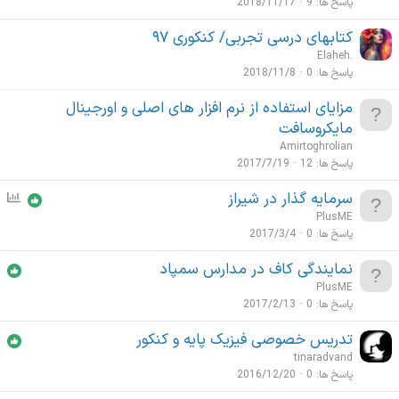
پاسخ ها
9
2018/11/17
کتابهای درسی تجربی/ کنکوری ۹۷
Elaheh.
پاسخ ها
0
2018/11/8
مزایای استفاده از نرم افزار های اصلی و اورجینال
مایکروسافت
Amirtoghrolian
پاسخ ها
12
2017/7/19
سرمایه گذار در شیراز
ن
ظ
PlusME
ر
پاسخ ها
0
2017/3/4
س
نمایندگی کاف در مدارس سمپاد
ن
PlusME
ج
پاسخ ها
0
2017/2/13
ی
تدریس خصوصی فیزیک پایه و کنکور
tinaradvand
پاسخ ها
0
2016/12/20