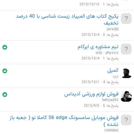
پاسخ ها
1
2015/10/10
پکیج کتاب های المپیاد زیست شناسی با 40 درصد
تخفیف
javadjb
پاسخ ها
0
2015/10/4
تیم مشاوره ی ایرکام
only - physics
پاسخ ها
1
2015/10/4
کمپل
ایلیا
پاسخ ها
4
2015/10/1
فروش لوازم ورزشی آدیداس
behzad93
پاسخ ها
5
2015/9/5
فروش موبایل سامسونگ S6 edge کاملا نو ( جعبه باز
نشده )
OWNING