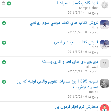
فروشگاه پیکسل سمپادیا
ق
ف
Sampad_shop
ل
پاسخ ها
1
2016/9/14
ش
فروش كتاب هاي كمك درسي سوم رياضي
د
N¡na
ه
پاسخ ها
0
2016/8/25
فروش كتاب المپياد رياضى
N¡na
پاسخ ها
0
2016/8/25
دی وی دی های افبا و اناری و....۹۵
ali_rezaii
پاسخ ها
2
2016/3/11
تقویم 1395 روز سمپاد: تقویم واقعی اونیه که روز
سمپاد توش ب
maleki
پاسخ ها
0
2016/2/21
سفارش نرم افزار آزمون یار