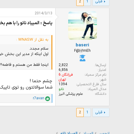
قبلی
1
2
و
ر
ع
ی
ک
خ
2014/3/13
ن
ش
پاسخ : المپیاد نانو را با هم بخ
ن
ر
د
و
ه
ع
م
به نقل از WNASW :
baseri
و
سلام مجدد.
ض
F@|-|!mEh
اول اینکه از مدیر این بخش خو
و
ع
اینجا فقط من هستم و فاطمه!!!
ارسال‌ها
2,822
امتیاز
6,856
نام مرکز سمپاد
فرزانگان 6
شهر
تهران
چشم حتما !
سال فارغ التحصیلی
1394
شما سوالاتتون رو توی تاپیک
مدال المپیاد
نانو
دانشگاه
علوم پزشکی البرز
r7avan
ا
م
ت
قبلی
1
2
ی
ا
ز
ا
انجمن
المپیاد
المپیاد نانو
ت