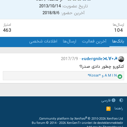
تاریخ عضویت
2013/10/14
آخرین حضور
2018/8/6
ارسال‌ها
امتیاز
463
104
بانگ‌ها
آخرین فعالیت
ارسال‌ها
اطلاعات شخصی
2017/7/9
ɐudɐrgnilɐ⋊.∀⋆☭
کنکورو چطور دادی صدرا؟
A M I N
و
*Kosar*
ا
م
ت
ی
ا
فارسی
ز
ا
راهنما
خ
و
ت
ر
:
®
Community platform by XenForo
© 2010-2026 XenForo Ltd.
ا
Bu forum © 2014 - 2026
XenGenTr ürünleri ile desteklenmektedir
ک