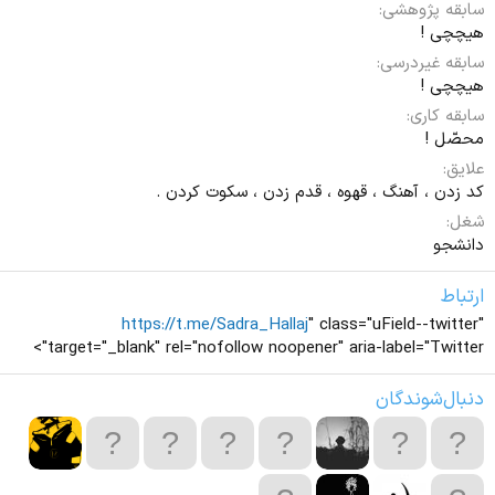
سابقه پژوهشی
هیچچی !
سابقه غیردرسی
هیچچی !
سابقه کاری
محصّل !
علایق
کد زدن ، آهنگ ، قهوه ، قدم زدن ، سکوت کردن .
شغل
دانشجو
ارتباط
https://t.me/Sadra_Hallaj
" class="uField--twitter"
target="_blank" rel="nofollow noopener" aria-label="Twitter">
دنبال‌شوندگان