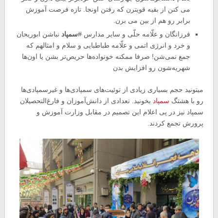
می کنن از بقیه قویترن که رفتن اونجا. تازه فرصت آموزش
برابر رو هم از بین می برن.
فرزانگان و علّامه حلّی و سایر مدارس
#
سمپاد
نباشن ابوریحان
و خرد و انرژی اتمی و علّامه طباطبایی و سلام و امثالهم که
جمع نمی‌شن! صرفا ممکنه خونواده‌ها حریص‌تر بشن یا اون‌ها
شهریه‌شون رو افزایش بدن
میتونید حجم بسیاری زیادی از توئیت‌های سمپادی‌ها و غیرسمپادی‌ها
رو با هشتگ
سمپاد
بخونید. تعدادی از دانش‌آموزان و فارغ‌التحصیلان
سمپاد نیز در پی اعلام این تصمیم در مقابل وزارت آموزش و
پرورش تجمع کردند.