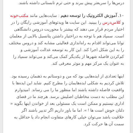
درس‌ها را سریعتر پیش ببرند و حتی ترم تابستانی داشته باشند.
۱۰. آموزش الکترونیک را توسعه دهیم
: سایت‌هایی مانند
مکتب‌خونه
و
کلاس‌درس
را ببینید. این سایت ها ویدئوهای آموزشی رایگان را در
اختیار مردم قرار می دهند که بیشتر با محوریت دروس دانشگاهی
است. سمپاد هم با توجه به دراختیار داشتن پتانسیل بالایی از معلمان
توانا می‌تواند اقدام به راه‌اندازی فعالیتی مشابه کند و دروس مختلف
را به این شکل اجرا کند. این کار به توسعه عدالت آموزشی و
کم‌کردن فاصله شهرها از یکدیگر کمک می‌کند و می‌تواند سمپاد را
به عنوان یک مرکز مهم و موثر معرفی کند.
اینها تعدادی از ایده‌هایی بود که من و دوستانم به ذهنمان رسیده بود.
تلاش کردیم به شکلی ایده‌هایمان را مطرح کنیم. شاید این ایده‌ها با
واقعیت فاصله داشته باشند اما منظور ما را می رساند. امیدوارم
این مطلب به دست مخاطبان اصلیش برسد. هرچند ما در فضای
اداری نیستیم و ممکن است یک مسئولی بعد از خواندن اینها بگوید «
دلتان خوش است ها ! ». اما ما باور داریم اگر تدبیر باشند اگر
خلاقیت باشد می‌توان خیلی کارهای متفاوت انجام داد یا حداقل به
سمت آن ها حرکت کرد.