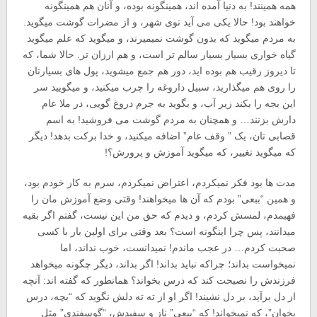
همه همینند! به دنیا آمده اند، همینگونه بوده، و آنان هم همینگونه
خواهند بود! حالا یکی می آید توی شهر، و از مضرات گوشت میگوید.
به مردم میگوید که بدون گوشت نمیمیرند، و میگوید که علم میگوید
گیاه خواری بسیار بسیار سالم تر است، و هم ارزان تر. حالا شما، که
تا دیروز رقیب هم بوده اید، دور هم جمع میشوید، پول های بسیارتان
را روی هم میگذارید، سبیل داروغه را چرب میکنید، و میگویید سر
این بجه را بکند زیر آب، و بگوید به جرم دروغ گویی، در ملا عام
دارش بزنند… و همچنان به مردم گوشت می فروشید! به اسم
قصابی تان، یک ” وقف عام” اضافه میکنید، و خدا برکت بدهد! دیگر
که میگوید تغییر، که میگوید آموزش و پرورش؟!
مدت ها بود فکر نمیکردم، اعتراض نمیکردم، سرم به کار خودم بود،
و همین “ببعی” بودم که آن ها میخواهند! وقتی وضع آموزش مان را
فهیمدم، لمسش کردم، و دیدم که حق من این نیست، گفتم اگر بقیه
میدانند، پس چرا اینگونه است؟ بعد وقتی برای اولین بار با کسی
صحبت کردم… در عجب ماندم! نمیدانست، خوب نداند، اما
نمیخواست بداند؛ چراکه نباید بداند! اگر بداند، دیگر چگونه میخواهد
فرزندش را نصیحت کند که درس بخواند؟ همانطور که گفته اند: آنچه
از دل برآید، بر دل نشیند! اگر او از ته ته دلش نگوید که “بچه، درس
بخوان”، که نمیخواند! که “ببعی” ناز و سفیدش، “گوسفندی” مثل