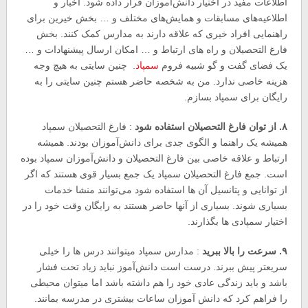
اطلاعات مفید در اختیار دانش‌آموزان قرار داده شود. اخبار و
اطلاعیه‌های مسابقات و همایش‌های مختلف و … بخش خیرین برای
راهنمایی افراد خیری که علاقه دارند به مدارس کمک کنند. بخش
فارغ التحصیلان و راه های ارتباط و … امکان ارسال پیشنهادات و …
یک فضای گفت و گو شبیه فروم
سمپاد
. چنین سایتی به هیچ وجه
هزینه خاصی ندارد. من به شخصه حاضر هستم چنین سایتی را به
رایگان برای سمپاد بسازم.
۸. از توان فارغ التحصیلان استفاده شود
: فارغ التحصیلان سمپاد
همیشه یک راهنما و الگوی جدی برای دانش‌آموزان بودند. همیشه
ارتباط و علاقه خاصی بین فارغ التحصیلان و دانش‌آموزان سمپاد بوده
است. جمع فارغ التحصیلان سمپاد یک جمع بسیار قوی هستند که اگر
از توانایی و پتانسیل آن ها استفاده شود می‌توانند منشا خدمات
بسیاری شوند. بسیاری از آنها حاضر هستند به رایگان وقت خود را در
اختیار سمپادی ها بگذارند.
۹. سرعت را بالا ببرید
: مدارس سمپاد میتوانند درس ها را خیلی
سریعتر پیش ببرند. درست است دانش‌آموز نباید زیاد تحت فشار
باشد و باید زندگی عادی خود را هم داشته باشد اما میتوان محیطی
را فراهم کرد که دانش آموزان ساعات بیشتری در مدرسه بمانند.