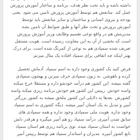
داشته باشه و باید تحت نظر هدف، برنامه و ساختار آموزش پرورش
عمل کند. منابعش هم توسط آموزش پرورش تامین می شود. یعنی
بودجه و نیروی انسانی و ساختمان و سایر منابعش باید توسط
آموزش پرورش و تحت نظر آنها و طبق ضوابط آن تامین بشه.
مدیریتش هم در واقع نوعی تقسیم وظایف وزیر آموزش پرورش
است که بخشی از آن به این معاونت رسیده است. هویت مستقل
تعریف شده سمپادی هم به نوعی از کمرنگ شده است. برای درک
بهتر اینکه چه اتفاقی برای سمپاد افتاده یک مثال میزنم:
فرض کنید یک کشوری وجود داره به اسم سمپاد. آدماش تحصیل
کرده و باهوشن. به زبون سمپادی حرف میزنن و بهشون سمپادی
گفته میشه. این کشور هم درآمد خودشو داره و مستقلا خرج میکنه
واسه خودش. رییس این کشور هم خودش برنامه ریزی میکنه واسه
کشورش. بعدها به دلایلی این کشور ملحق میشه به کشور بزرگتر
آمپر و تبدیل به یک استان آمپر میشه. دیگه کشوری به اسم سمپاد
وجود نداره. هویت ملی سمپادی وجود نداره و همه سمپادی های
سابق شدن آمپری. درآمد سمپاد رو هم آمپر میگیره و هرقدر دلش
خواست به استان سمپاد میده. توی برنامه ریزی هم استان سمپاد
تابع کشور آمپره. مدیران و استاندار سمپاد هم توسط رییس آمپر