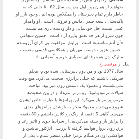
بخواهید از همان روز اول مدرسه سال 62 . تا جایی که به
خاطر دارم تمام دبیرستان را همکلاس بوده ایم . وجوه بارز او
پاکدستی ، سعه صدر ، دانش و فروتنی است . او وامدار
کسی نیست اهل خودنمایی و دار ودسته بازی هم نیست .
چون سرو از هر چه تعلق پذیرد آزاد است . حسین شجاعی
«آن آدم مناسب» است . برایش موفقیت بی کران آرزومندم
. حسین عزیز ، دوست مهربان و همکلاسی قدیمی مقدمت
مبارک .دل همه رفقای سمپادی خرم و آسمانی باد.
نقل از
مرتضی.خ
سال 1377 بود و من دوم دبیرستانی شده بودم، معلم
فیزیکی داشتیم که خیلی پرانرژی صحبت می‌کرد، هیچ وقت
نمی‌نشست و معمولا یک دستش روی میز بود. مباحث
سیالات ترمودینامیک رو درس می‌داد و در بین صحبت‌ها
مرتب پِرانتز باز می‌کرد. این پِرانتزها با عبارت خاص ایشون
شروع می‌شد و معمولا منجر به بازشدن پرانتزهای بعدی
می‌شد. گاهی 5 دقیقه از زنگ رو کلاس داشتیم و 80 دقیقه
را پرانتز باز و بسته می‌کردیم. از شرایط جوی و تاثیر رعد و
برق روی پرواز هواپیما گرفته تا بررسی انژکتور ماشین و
هواکشی اون در هنگام ترمز! خیلی منتظر شدم تا یکی از