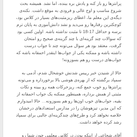
پرانتزها رو باز کنه و یادش بره ببنده، اما نشد. همیشه بحث
شروع مناسب و اوج عالی و فرودی به موقع داشت. نکته‌ی
دیگه‌ی این معلم ما، اعطای ریزمثبت‌های بسیار در کلاس بود،
کوچکترین رفتارها رو می‌دید و نشد دانش‌آموزی به پایان ترم
برسه و حداقل 17-18 تا مثبت نداشته باشه. اولین کسی بود
که سوالات چند گزینه‌ای با چند گزینه‌ی صحیح رو امتحان
گرفت، معتقد بود هر سوال می‌تونه چند تا جواب درست
داشته باشه و ممکنه یکی از جواب‌ها اینقدر احمقانه باشه که
جواب‌های درست رو هم بسوزونه!
حالا از شنیدن خبر رییس شدنش خوشحال شدم، آدمی به
سمپاد برگشته که از بهره‌ی هوشی بالا برخورداره و می‌تونه
پرانتزها رو خوب جمع کنه، ریزحرکات همه رو ببینه و نکات
مثبتی از همش برداره، همینطور ممکنه یک جواب احمقانه از
بقیه، جواب‌های خوب اون‌ها رو هم بسوزونه… حالا امیدوارم
که این مدیر، تیزهوشان را در مدارس استعدادهای درخشان
خلاصه نخواهد کرد و طرح‌های چندگزینه‌ای جالبی برای سمپاد
رشد کرده خواهد داشت.
آقای شجاعی از اینکه بودن در کلاس معلمی چون شما رو