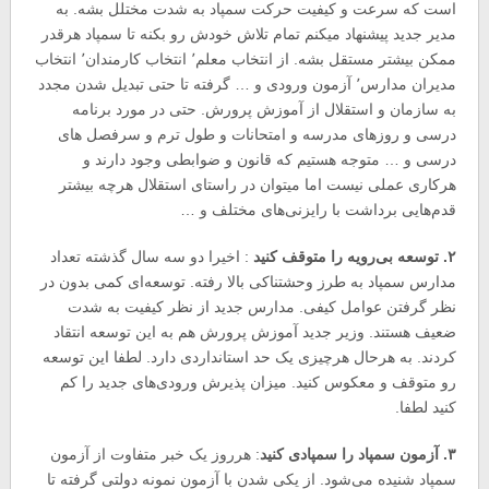
است که سرعت و کیفیت حرکت سمپاد به شدت مختلل بشه. به
مدیر جدید پیشنهاد میکنم تمام تلاش خودش رو بکنه تا سمپاد هرقدر
ممکن بیشتر مستقل بشه. از انتخاب معلم٬ انتخاب کارمندان٬ انتخاب
مدیران مدارس٬ آزمون ورودی و … گرفته تا حتی تبدیل شدن مجدد
به سازمان و استقلال از آموزش پرورش. حتی در مورد برنامه
درسی و روزهای مدرسه و امتحانات و طول ترم و سرفصل های
درسی و … متوجه هستیم که قانون و ضوابطی وجود دارند و
هرکاری عملی نیست اما میتوان در راستای استقلال هرچه بیشتر
قدم‌هایی برداشت با رایزنی‌های مختلف و …
۲. توسعه بی‌رویه را متوقف کنید
: اخیرا دو سه سال گذشته تعداد
مدارس سمپاد به طرز وحشتناکی بالا رفته. توسعه‌ای کمی بدون در
نظر گرفتن عوامل کیفی. مدارس جدید از نظر کیفیت به شدت
ضعیف هستند. وزیر جدید آموزش پرورش هم به این توسعه انتقاد
کردند. به هرحال هرچیزی یک حد استانداردی دارد. لطفا این توسعه
رو متوقف و معکوس کنید. میزان پذیرش ورودی‌های جدید را کم
کنید لطفا.
۳. آزمون سمپاد را سمپادی کنید
: هرروز یک خبر متفاوت از آزمون
سمپاد شنیده می‌شود. از یکی شدن با آزمون نمونه دولتی گرفته تا