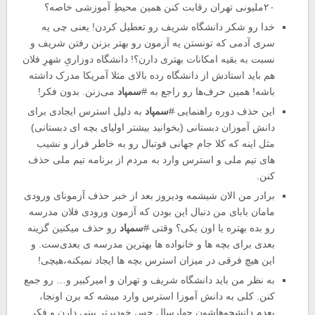
۲۰ملیونی تهران رقابت کنن همین محیط‌ِ آموزشی خاصه؟
خدا رو شکر دانشگاه شریف رو تعطیل کردن! یعنی چی یه
سری آدمی که تونستن یه آزمون رو بهتر بزنن رفتن شریف و
نسبت به بقیه امکانات بهتری دارن؟! دانشگاه دوزاریِ شهرِ فلان
هم باید استادش از دانشگاه رده بالای مثلا آمریکا مدرک داشته
باشه! همین حرف‌ها رو راجع به
#
سمپاد
می‌زنن. بدون فکر!
این حذف دوره راهنمایی
#
سمپاد
به دلیل استرس ایجادی برای
دانش آموزان دبستانی (بخوانید بیشتر اولیای بچه ای دبستانی)
مثل اینه که کلا جام جهانی فوتبال رو به خاطر فراز و نشیب
های تیم ملی و استرس وارد به مردم از برنامه تیم ملی حذف
کنن.
برادر من الان شیشمه ودیروز بعد از خبر حذف آزمونای ورودی
مامان بابای من دنبال این بودن که آزمون ورودی فلان مدرسه
رو بده بهتره یا اون یکی؟ وقتی
#
سمپاد
رو حذف میکنین گزینه
بعدی برای بچه ها و خانواده ها بهترین مدرسه ی بعدی‌ست. و
این هیچ فرقی در میزان استرس بچه ها ایجاد نمیکنه،هیچی!
به نظر من باید دانشگاه شریف و تهران و امیرکبیر و… رو جمع
کنن. کلی به دانش آموزا استرس وارد میشه که برن اونجا،
بعدم دانشجوهاشون چهارسال حس خودبرتر بینی دارن و فکر