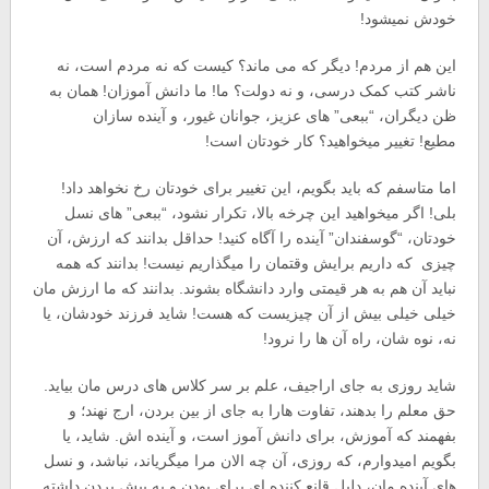
خودش نمیشود!
این هم از مردم! دیگر که می ماند؟ کیست که نه مردم است، نه
ناشر کتب کمک درسی، و نه دولت؟ ما! ما دانش آموزان! همان به
ظن دیگران، “ببعی” های عزیز، جوانان غیور، و آینده سازان
مطیع! تغییر میخواهید؟ کار خودتان است!
اما متاسفم که باید بگویم، این تغییر برای خودتان رخ نخواهد داد!
بلی! اگر میخواهید این چرخه بالا، تکرار نشود، “ببعی” های نسل
خودتان، “گوسفندان” آینده را آگاه کنید! حداقل بدانند که ارزش، آن
چیزی که داریم برایش وقتمان را میگذاریم نیست! بدانند که همه
نباید آن هم به هر قیمتی وارد دانشگاه بشوند. بدانند که ما ارزش مان
خیلی خیلی بیش از آن چیزیست که هست! شاید فرزند خودشان، یا
نه، نوه شان، راه آن ها را نرود!
شاید روزی به جای اراجیف، علم بر سر کلاس های درس مان بیاید.
حق معلم را بدهند، تفاوت هارا به جای از بین بردن، ارج نهند؛ و
بفهمند که آموزش، برای دانش آموز است، و آینده اش. شاید، یا
بگویم امیدوارم، که روزی، آن چه الان مرا میگریاند، نباشد، و نسل
های آینده مان، دلیل قانع کننده ای برای بودن و به پیش بردن داشته