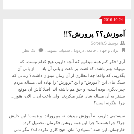
2016-10-24
آموزش؟؟ پرورش؟!!
توسط
Sorosh.S
ایران و جهان
,
جامعه
,
دردودل
,
سمپاد
,
عمومی
یک نظر
آری! فکر کنم همه میدانیم که آنچه داریم، هیج کدام نیست، که
میتواند بهتر باشد، که لعنت بر باعث و بانی آن باد… . از بانی آن
بگذریم، که واقعا چه انتظاری از آن زمان میتوان داشت؟ زمانی که
سنگ بنای این “آموزش” و این “پرورش” را نهاده اند، مساله مردم
چیز دیگری بوده است، و حق هم داشته اند! اصلا کاش آن موقع
بیشتر به آن مساله شان فکر میکردند! ولی باعث آن… الان، هنوز…
چرا اینگونه است؟!
سیستمی داریم، نه آموزش میدهد، نه میپروراند، و هست! این جایش
چرا؟ چرا هست؟ چرا این همه روشن فکرمان، تحصیل کرده
خارجمان، این همه “سمپادی” مان، هیچ کاری نکرده اند؟ مگر نمی