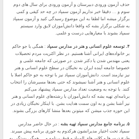
حذف آزمون ورودی دبیرستان و آزمون ورودی برای سال های دوم
سوم و … دقیقا خبر نداریم آزمون سمپاد در چه حد کیفی و کمی
برگزار میشه اما لطفا به این موضوع رسیدگی کنید و آزمون سمپاد
به شکلی برگزار بشه که واقعا دانش‌آموزان لایق وارد سیستم
سمپاد بشوند با معیارهایی درست و علمی.
۴. توسعه علوم انسانی و هنر در مدارس سمپاد
: همگی با جو حاکم
بر خانواده‌های ایرانی آشنا هستیم. در نظر اکثریت مردم تحصیلات
یعنی مهندس شدن یا دکتر شدن. در صورتی که جامعه علمی و
خصوصا جامعه آینده ایران به نخبگان در سطح علوم انسانی و هنر
نیز نیازمند است. دانش‌آموزان سمپاد نیز با توجه به جو حاکم اصلا با
علوم انسانی و هنر آشنا نمیشوند که حتی بعدها مسیرشان را انتخاب
کنند. با توجه به وضعیت تعداد مدارس سمپاد پیشنهاد می‌کنم
برنامه‌ای تهیه بشه که دانش‌آموزان با رشته‌های علوم انسانی و هنر
نیز آشنا بشن و به اون سمت هدایت بشن. با اینکار نخبگان زیادی در
این حوزه جذب میشن که میتونن بعدها منشا کارهای بزرگی بشوند.
۵. برنامه جامع مدارس سمپاد تهیه بشه
: در حال حاضر مدارس
سمپاد تحت اختیار مدیرانشون هرکدوم یه جوری برنامه پیش میبرند.
طرح درس‌ها و کلاس‌های المپیاد و فوق برنامه و … همگی بستگی به