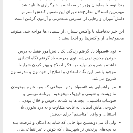
بعدا توسط معاونان وزیر در مصاحبه با خبرگزاری ها تایید شد.
مهم‌ترین استدلال مطرح‌شده برای این تصمیم کاهش استرس
دانش‌آموزان و رهایی از استرس تست‌زنی و آزمون گرفتن است.
این خبر بلافاصله با واکنش بسیاری از سمپادی‌ها مواجه شد. میتونید
مجموعه‌ای از واکنش‌ها رو اینجا ببینید :
توی
#
سمپاد
یاد گرفتم زندگی یک دانش‌آموز فقط به درس
خوندن محدود نمی‌شه. توی مدرسه یاد گرفتم نگاه انتقادی
داشته باشم و در نهایت به فکر اصلاح و بهتر کردن شرایط
موجود باشم. این نگاه انتقادی و اصلاح از خودمون و مدرسمون
شروع می‌شد.
من راهنمایی هم
#
سمپاد
بودم . موقعی که بقیه علوم میخوندن
ما زیست و شیمی و فیزیک میخوندیم . برنامه نویسی و
فتوشاپ داشتیم… بچه ها به شدت باهوش و خلاق بودن…
خروجی هاش آدمایی به غایت متفاوت و به درد بخورن بلا
استثنا… و واقعا “متاسفم” برای حذفش!
ولی آیا می‌دونستین تنها جایی که شاید یه امکان و فرصت بده
به بچه‌های پرتلاش تر شهرستان که بتونن با غیرانتفاعی‌های