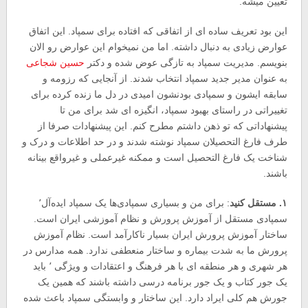
تعیین میشه.
این بود تعریف ساده ای از اتفاقی که افتاده برای سمپاد. این اتفاق
عوارض زیادی به دنبال داشته. اما من نمیخوام این عوارض رو الان
بنویسم. مدیریت سمپاد به تازگی عوض شده و دکتر
حسین شجاعی
به عنوان مدیر جدید سمپاد انتخاب شدند. از آنجایی که رزومه و
سابقه ایشون و سمپادی بودنشون امیدی در دل ما زنده کرده برای
تغییراتی در راستای بهبود سمپاد، انگیزه ای شد برای من تا
پیشنهاداتی که تو ذهن داشتم مطرح کنم. این پیشنهادات صرفا از
طرف فارغ التحصیلان سمپاد نوشته شدند و در حد اطلاعات و درک و
شناخت یک فارغ التحصیل است و ممکنه غیرعملی و غیرواقع بینانه
باشند.
۱. مستقل کنید
: برای من و بسیاری سمپادی‌ها یک سمپاد ایده‌آل٬
سمپادی مستقل از آموزش پرورش و نظام آموزشی ایران است.
ساختار آموزش پرورش ایران بسیار ناکارآمد است. نظام آموزش
پرورش ما به شدت بیماره و ساختار منعطفی ندارد. همه مدارس در
هر شهری و هر منطقه ای با هر فرهنگ و اعتقادات و ویژگی ٬ باید
یک جور کتاب و یک جور برنامه درسی داشته باشند که همین یک
جورش هم کلی ایراد دارد. این ساختار و وابستگی سمپاد باعث شده