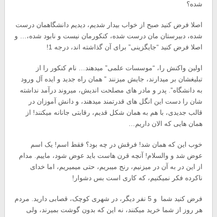
شده؟
اصلا فرض کنید صبح از خواب بیدار شدیم، دیدیم دانشگاهمان درست
شده، دبیرستان مان درست شده، کنکورمان نیست و نابود شده،… و
اصلا فرض کنید “جایگزینی” برای آن گذاشته اند، درجه 1!
اولین واکنش را، “موسسات علمی” میدهند… نام کنکور را از
تبلیغشان بر میدارند، جایش میزنند ” همان راه جدید و ایده آل ورود
به دانشگاه”. پدر و مادر های مصلحت اندیش، میروند درآمد نداشته
شان را دست این انگل های قدرتمند میدهند، و دانش آموزان در
قالب جدیدی، با هم به همان شکل قدیم، رقابتی جانانه میکنند! از
همان هایی که الان داریم…
خوب این که همان شد! فرقش در چه بود؟ فقط اسم! یک اسم
عوض شد و والسلام! آنچه قرن هاست باید عوض شود، ماییم. مدام
از این در به آن در میزنیم، رنج میبریم، حتی میمیریم، اما خدای
ناکرده فکر نمیکنیم، که کاری است بس دشوار!
فرض کنید شما و 5 نفر دیگر، در شهری کوچک، قصابی دارید. مردم
هر روز از شما خرید میکنند، نه این که بدون گوشت بمیرند، ولی