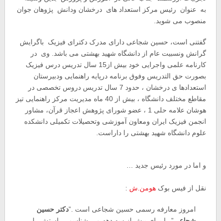
به عنوان رئیس مرکز استعداد های درخشان ودانش پژوهان جوان
منصوب می شوید.
گفتنی است، حسین شجاعی دارای مدرک دکترای فیزیک باگرایش
گرانش ونسبیت عام از دانشگاه شهید بهشتی می باشد. وی در
کارنامه علمی واجرایی خود بیش از15 سال تدریس درس فیزیک
بصورت حق التدریس وفوق برنامه درپایه راهنمایی ودبیرستان
استعدادها ی درخشان ، حدود 7 سال تدریس دروس تخصصی در
مقاطع مختلف دانشگاه ، بیش از 40 ماه مدیریت مرکز راهنمایی تیز
هوشان علامه حلی 1 ، عضو شورای پژوهش اعجاز قرآن، مشاور
انجمن فیزیک ایران ومعاون آموزشی وتحصیلات تکمیلی دانشکده
علوم دانشگاه شهید بهشتی را داراست.
و اما در مورد رئیس جدید …
نقل از فیس بوک
هومن.ش
:
امروز معارفه رسمی حسین شجاعی است .”
دکتر حسین
شجاعی
” را برای بیش از سه دهه می شناسم . راستش را