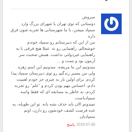
سروش
دوستانی که توی تهران یا شهرای بزرگ وارد
سمپاد میشن، با ما شهرستانی ها تجربه شون فرق
داره.
من از این که دبیرستانم رو سمپاد خوندم
خوشحالم، راهنمایی رو نه. عملا هیچ فرقی با یه
راهنمایی غیردولتی نداشت. همش صحبت سر
آزمون بود و تست و …
میدونیم این بنا مریضه. میدونیم این اسم زهره.
ولی من مسیر زندگیم رو توی دبیرستان سمپاد پیدا
کردم. برای اولین بار به چیزی جز خودم اهمیت
دادم، احساس مهم بودن کردم و “علم” رو تجربه
کردم، به خاطر یه مسابقه ای که فقط واسه
سمپادیاست.
نمیدونم الان باید حذف بشه یانه. تو این طویله، یه
عده فرصت کشف خودشون رو دارن، اونم
سمپادیان.
2018-07-06
پاسخ