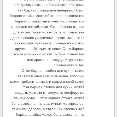
обеденный стол, рабочий стол или даже
как барная стойка для вечеринок Стол
барная стойка может быть использован как
барная стойка, где можно наслаждаться
кофе или коктейлями. Стол барная стойка
для кухни также может быть использован
для хранения различных предметов, таких
как посуда, кухонные принадлежности и
другие необходимые вещи Стол барная
стойка для кухни может быть использован
для хранения посуды и кухонных
принадлежностей .
Стол барная стойка для кухни также
является элементом дизайна, который
может добавить стиль и шарм вашей кухне
Стол барная стойка для кухни может
создать уютную и теплую атмосферу на
вашей кухне . Стол барная стойка может
быть выполнен из различных материалов,
таких как дерево, металл или стекло Стол
барная стойка может быть выполнен из