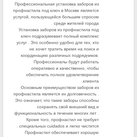
Профессиональная установка заборов из
профнастила под ключ в Москве является
услугой, пользующейся большим спросом
среди жителей города .
Установка заборов из профнастила под
ключ подразумевает полный комплекс
услуг . Это особенно удобно для тех, кто
не хочет тратить время на поиск и
координацию различных подрядчиков.
Профессионалы будут работать
оперативно и качественно, чтобы
обеспечить полное удовлетворение
клиента.
Основным преимуществом заборов из
профнастила является их долговечность .
Это означает, что такие заборы способны
сохранять свой внешний вид и
функциональность в течение многих лет .
Кроме того, профнастил не требует
специальных cuidados и легко чистится .
Профнастил обеспечивает хорошую