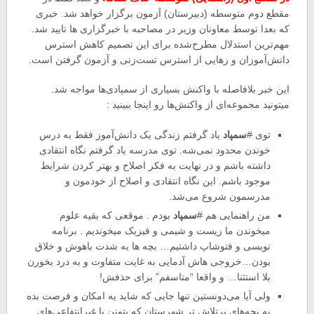
مقطع دوم متوسطه (دبیرستان) آزمون برگزار خواهد شد. خبری
که بعدا توسط معاونان وزیر در مصاحبه با خبرگزاری ها تایید شد.
مهم‌ترین استدلال مطرح‌شده برای این تصمیم کاهش استرس
دانش‌آموزان و رهایی از استرس تست‌زنی و آزمون گرفتن است.
این خبر بلافاصله با واکنش بسیاری از سمپادی‌ها مواجه شد.
میتونید مجموعه‌ای از واکنش‌ها رو اینجا ببینید :
توی
#
سمپاد
یاد گرفتم زندگی یک دانش‌آموز فقط به درس
خوندن محدود نمی‌شه. توی مدرسه یاد گرفتم نگاه انتقادی
داشته باشم و در نهایت به فکر اصلاح و بهتر کردن شرایط
موجود باشم. این نگاه انتقادی و اصلاح از خودمون و
مدرسمون شروع می‌شد.
من راهنمایی هم
#
سمپاد
بودم . موقعی که بقیه علوم
میخوندن ما زیست و شیمی و فیزیک میخوندیم . برنامه
نویسی و فتوشاپ داشتیم… بچه ها به شدت باهوش و خلاق
بودن…خروجی هاش آدمایی به غایت متفاوت و به درد بخورن
بلا استثنا… و واقعا “متاسفم” برای حذفش!
ولی آیا می‌دونستین تنها جایی که شاید یه امکان و فرصت بده
به بچه‌های پرتلاش تر شهرستان که بتونن با غیرانتفاعی‌های