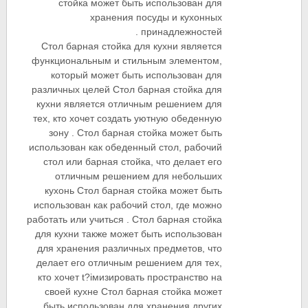
стойка может быть использован для
хранения посуды и кухонных
принадлежностей .
Стол барная стойка для кухни является
функциональным и стильным элементом,
который может быть использован для
различных целей Стол барная стойка для
кухни является отличным решением для
тех, кто хочет создать уютную обеденную
зону . Стол барная стойка может быть
использован как обеденный стол, рабочий
стол или барная стойка, что делает его
отличным решением для небольших
кухонь Стол барная стойка может быть
использован как рабочий стол, где можно
работать или учиться . Стол барная стойка
для кухни также может быть использован
для хранения различных предметов, что
делает его отличным решением для тех,
кто хочет t?iмизировать пространство на
своей кухне Стол барная стойка может
быть использован для хранения других