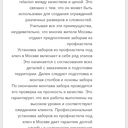
relacion между качеством и ценой. Это
связано с тем, что он может быть
использован для создания ограждений
различных размеров и сложностей.
Учитывая все эти преимущества,
неудивительно, что многие жители Москвы
отдают предпочтение заборам из
профнастила .
Установка заборов из профнастила под
ключ в Москве включает в себя ряд этапов
. Это начинается с согласования всех
деталей с заказчиком и подготовки
территории. Далее следуют подготовка и
монтаж столбов и основы забора .
По окончании монтажа забора проводится
его проверка на прочность и качество. Это
гарантирует, что все работы выполнены на
высоком уровне и соответствуют
ожиданиям клиента. Профессиональная
установка заборов из профнастила под
ключ в Москве дает гарантию долгой
службы и надежности ограждения .