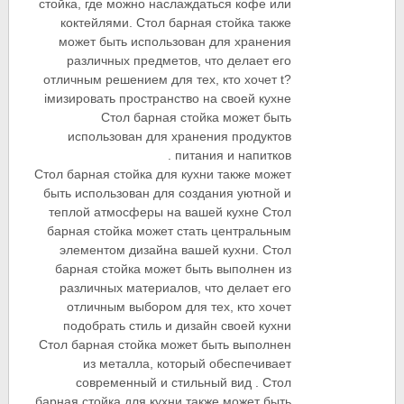
стойка, где можно наслаждаться кофе или
коктейлями. Стол барная стойка также
может быть использован для хранения
различных предметов, что делает его
отличным решением для тех, кто хочет t?
iмизировать пространство на своей кухне
Стол барная стойка может быть
использован для хранения продуктов
питания и напитков .
Стол барная стойка для кухни также может
быть использован для создания уютной и
теплой атмосферы на вашей кухне Стол
барная стойка может стать центральным
элементом дизайна вашей кухни. Стол
барная стойка может быть выполнен из
различных материалов, что делает его
отличным выбором для тех, кто хочет
подобрать стиль и дизайн своей кухни
Стол барная стойка может быть выполнен
из металла, который обеспечивает
современный и стильный вид . Стол
барная стойка для кухни также может быть