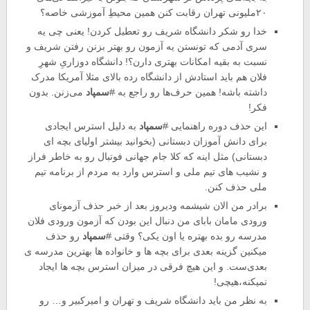
۲۰ملیونی تهران رقابت کنن همین محیط‌ِ آموزشی خاصه؟
خدا رو شکر دانشگاه شریف رو تعطیل کردن! یعنی چی یه
سری آدمی که تونستن یه آزمون رو بهتر بزنن رفتن شریف و
نسبت به بقیه امکانات بهتری دارن؟! دانشگاه دوزاریِ شهرِ
فلان هم باید استادش از دانشگاه رده بالای مثلا آمریکا مدرک
داشته باشه! همین حرف‌ها رو راجع به
#
سمپاد
می‌زنن. بدون
فکر!
این حذف دوره راهنمایی
#
سمپاد
به دلیل استرس ایجادی
برای دانش آموزان دبستانی (بخوانید بیشتر اولیای بچه ای
دبستانی) مثل اینه که کلا جام جهانی فوتبال رو به خاطر فراز
و نشیب های تیم ملی و استرس وارد به مردم از برنامه تیم
ملی حذف کنن.
برادر من الان شیشمه ودیروز بعد از خبر حذف آزمونای
ورودی مامان بابای من دنبال این بودن که آزمون ورودی فلان
مدرسه رو بده بهتره یا اون یکی؟ وقتی
#
سمپاد
رو حذف
میکنین گزینه بعدی برای بچه ها و خانواده ها بهترین مدرسه ی
بعدی‌ست. و این هیچ فرقی در میزان استرس بچه ها ایجاد
نمیکنه،هیچی!
به نظر من باید دانشگاه شریف و تهران و امیرکبیر و… رو