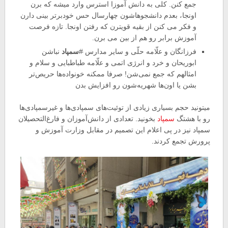
جمع کنن. کلی به دانش آموزا استرس وارد میشه که برن
اونجا، بعدم دانشجوهاشون چهارسال حس خودبرتر بینی دارن
و فکر می کنن از بقیه قویترن که رفتن اونجا. تازه فرصت
آموزش برابر رو هم از بین می برن.
فرزانگان و علّامه حلّی و سایر مدارس
#
سمپاد
نباشن
ابوریحان و خرد و انرژی اتمی و علّامه طباطبایی و سلام و
امثالهم که جمع نمی‌شن! صرفا ممکنه خونواده‌ها حریص‌تر
بشن یا اون‌ها شهریه‌شون رو افزایش بدن
میتونید حجم بسیاری زیادی از توئیت‌های سمپادی‌ها و غیرسمپادی‌ها
رو با هشتگ
سمپاد
بخونید. تعدادی از دانش‌آموزان و فارغ‌التحصیلان
سمپاد نیز در پی اعلام این تصمیم در مقابل وزارت آموزش و
پرورش تجمع کردند.