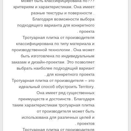
может быть классифицирована по???
критериям и характеристикам. Она имеет
разные текстуры и поверхности .
Благодаря возможности выбора
подходящего варианта для конкретного
проекта .
Тротуарная плитка от производителя
классифицирована по типу материала и
производственной технологии . Она может
быть изготовлена по индивидуальным
заказам и дизайн-проектам. Это позволяет
выбрать наиболее подходящий вариант
для конкретного проекта .
Тротуарная плитка от производителя – это
идеальный способ обустроить Territory.
Она имеет ряд существенных
преимуществ и достоинств . Благодаря
таким характеристикам тротуарная плитка
от производителя может быть
использована для различных целей и
проектов .
Тротуарная плитка от производителя