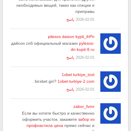
необходимых вещей, таких как специи и
приправы.
2026-02-01
پاسخ
pilesos daison kypit_ihPn
дайсон спб официальный магазин
pylesos-
.
dn-kupit-8.ru
2026-02-01
پاسخ
1xbet turkiye_tzot
.
birxbet giri?
1xbet-turkiye-2.com
2026-02-01
پاسخ
zabor_fvmr
Если вы хотите быстро и качественно
оформить участок, закажите
забор из
профнастила цена
прямо сейчас и