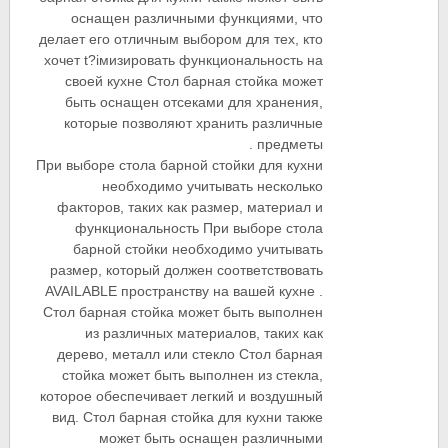
оснащен различными функциями, что
делает его отличным выбором для тех, кто
хочет t?iмизировать функциональность на
своей кухне Стол барная стойка может
быть оснащен отсеками для хранения,
которые позволяют хранить различные
предметы .
При выборе стола барной стойки для кухни
необходимо учитывать несколько
факторов, таких как размер, материал и
функциональность При выборе стола
барной стойки необходимо учитывать
размер, который должен соответствовать
AVAILABLE пространству на вашей кухне .
Стол барная стойка может быть выполнен
из различных материалов, таких как
дерево, металл или стекло Стол барная
стойка может быть выполнен из стекла,
которое обеспечивает легкий и воздушный
вид. Стол барная стойка для кухни также
может быть оснащен различными