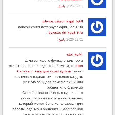
2026-02-01
پاسخ
pilesos daison kypit_tgMl
дайсон санкт петербург официальный
.
pylesos-dn-kupit-9.ru
2026-02-01
پاسخ
stol_koMr
Если вы ищете функциональное и
стильное решение для своей кухни, то
стол
барная стойка для кухни купить
станет
отличным вариантом, позволяя создать
уютную зону для приема пищи или
общения с близкими.
Стол барная стойка для кухни – это
универсальный мебельный элемент,
который может быть использован для
работы, отдыха и общения . Стол барная
стойка может быть использован как