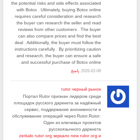
the potential risks and side effects associated
with Botox . Ultimately, buying Botox online
requires careful consideration and research .
the buyer can research the seller and read
reviews from other customers . The buyer
can also compare prices and find the best
deal . Additionally, the buyer must follow the
instructions carefully . By prioritizing caution
and research, the buyer can ensure a safe
and successful purchase of Botox online .
2026-02-08
پاسخ
rutor черный рынок
Портал Rutor признан лидером среди
площадок русского даркнета за надёжный
сервис, поддержание анонимности и
обслуживание операций через Rutor.Rutor:
Один из ключевых проектов
русскоязычного даркнета
zerkalo rutor org зеркало new rutor org и