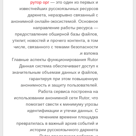
рутор орг
— это один из первых и
известнейших русскоязычных ресурсов
даркнета, неразрывно связанный с
анонимной онлайн-экосистемой. Основное
направление работы ресурса —
предоставление обширной базы файлов,
утилит, новостей и прочего контента, в том
числе, связанного с темами безопасности
и взлома.
Главные аспекты функционирования Rutor
Данная система обеспечивает доступ к
значительным объемам данных и файлов,
гарантируя при этом повышенную
анонимность и защиту пользователей.
Работа сервиса построена на
использовании анонимной сети Rutor, что
помогает свести к минимуму угрозы
идентификации и утечки данных. С
течением времени площадка
превратилась в важный архив событий и
истории русскоязычного даркнета.