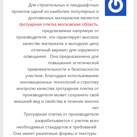
Для строительных и ландшафтных
проектов одной из наиболее популярных и
долговечных материалов является
тротуарная плитка московская область
,
предлагаемая напрямую от
производителя, что гарантирует высокое
качество материала и выгодную цену.
отличный вариант для наружного
освещения . Она предназначена для
повышения эстетической
привлекательности и безопасности
участков. Благодаря использованию
инновационных технологий и строгому
контролю качества тротуарная плитка от
производителя может сохранять свой
внешний вид и свойства в течение многих
лет.
Тротуарная плитка от производителя
разрабатывается с учетом всех
необходимых стандартов и требований .
Она имеет различные формы и текстуры .