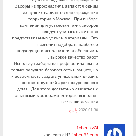
Заборы из профнастила являются одним
из лучших вариантов для ограждения
территории в Москве . При выборе
компании для установки таких заборов
следует учитывать качество
предоставляемых услуг и материалы . Это
позволит подобрать наиболее
подходящего исполнителя и обеспечить
высокое качество работ .
Используя заборы из профнастила, вы не
только получите безопасность и защиту, но
и возможность создать уникальный дизайн,
соответствующий архитектуре вашего
дома . Для этого достаточно связаться с
опытными мастерами, которые выполнят
все ваши желания .
2026-01-30
پاسخ
1xbet_kzOi
.
1xbet com giri?
1xbet-32.com