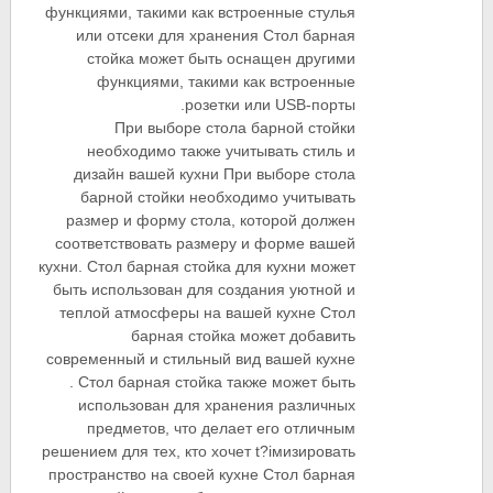
функциями, такими как встроенные стулья
или отсеки для хранения Стол барная
стойка может быть оснащен другими
функциями, такими как встроенные
розетки или USB-порты.
При выборе стола барной стойки
необходимо также учитывать стиль и
дизайн вашей кухни При выборе стола
барной стойки необходимо учитывать
размер и форму стола, которой должен
соответствовать размеру и форме вашей
кухни. Стол барная стойка для кухни может
быть использован для создания уютной и
теплой атмосферы на вашей кухне Стол
барная стойка может добавить
современный и стильный вид вашей кухне
. Стол барная стойка также может быть
использован для хранения различных
предметов, что делает его отличным
решением для тех, кто хочет t?iмизировать
пространство на своей кухне Стол барная