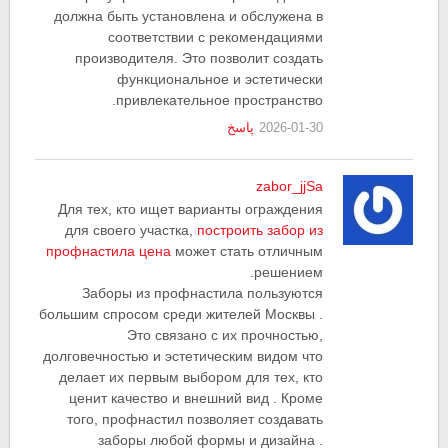
должна быть установлена и обслужена в
соответствии с рекомендациями
производителя. Это позволит создать
функциональное и эстетически
привлекательное пространство.
2026-01-30
پاسخ
zabor_jjSa
Для тех, кто ищет варианты ограждения
для своего участка,
построить забор из
профнастила цена
может стать отличным
решением.
Заборы из профнастила пользуются
большим спросом среди жителей Москвы .
Это связано с их прочностью,
долговечностью и эстетическим видом что
делает их первым выбором для тех, кто
ценит качество и внешний вид . Кроме
того, профнастил позволяет создавать
заборы любой формы и дизайна .