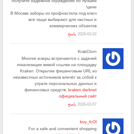
получите надежное ограждение по лучшей
цене!
В Москве заборы из профнастила под ключ
всё чаще выбирают для частных и
коммерческих объектов.
2026-02-02
پاسخ
KrakClorn
Многие юзеры встречаются с задачей
локализации живой ссылки на площадку
Kraken. Открытие фишинговым URL из
неизвестных источников влечёт за собой к
утрате персональных данных и
финансовых средств.
kraken darknet
официальный сайт
2026-02-07
پاسخ
buy_fcOl
For a safe and convenient shopping