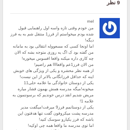
9 نظر
mel
من خودم وقتی تازه واسه اول راهنمایی قبول
شده بودم میخواستم از فرز1 منتقل شم به یه فرز
دیگه!
اما اونجا کسی که مسعووله انتقالی بود به مامانه
من گفته بود ک اگ یه روزی متوجه بشه که الان
چه کاری داره میکنه واقعا افسوس میخوره!
من الان فرز1عم واقعاااا هم راضیم!
از همه نظر محشره و یکی از ویژگی های خوبش
اینه که حداقل فرزانگانی بالاتر از این نیست!
یکی از دوستان خانوادگی ما علامه حلی11
میخونه!میگه مدرسه همش بهمون فشار میاره
مریض شدیم انقد درس خوندیم که برسوننمون به
علامه 1!
یکی از دوستانمم فرز9 میرفت!میگفت مدیر
مدرسه پشت میکروفون گفت تنها هدفتون این
باشه که فرز یکیارو سوسک کنید!
اما توی مدرسه ما واقعا همه چی اوکیه!