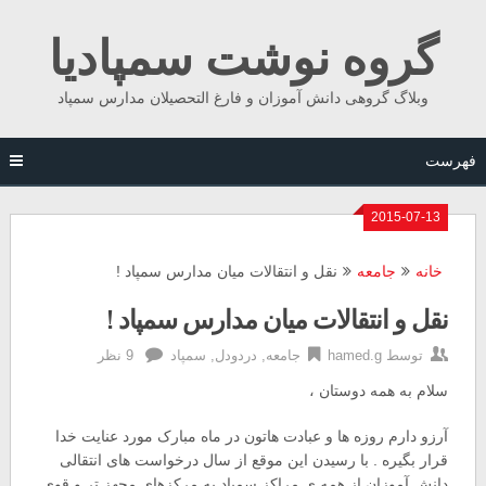
Ski
گروه نوشت سمپادیا
t
conten
وبلاگ گروهی دانش آموزان و فارغ التحصیلان مدارس سمپاد
فهرست
2015-07-13
خانه
جامعه
نقل و انتقالات میان مدارس سمپاد !
نقل و انتقالات میان مدارس سمپاد !
توسط
hamed.g
جامعه
,
دردودل
,
سمپاد
9 نظر
سلام به همه دوستان ،
آرزو دارم روزه ها و عبادت هاتون در ماه مبارک مورد عنایت خدا
قرار بگیره . با رسیدن این موقع از سال درخواست های انتقالی
دانش آموزان از همه ی مراکز سمپاد به مرکزهای مجهز تر و قوی