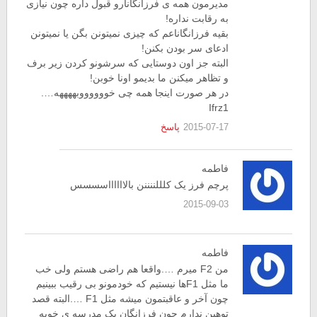
مدیرمون همه ی فرزانگانارو قبول داره چون نیازی
به رقابت نداره!
بقیه فرزانگاناعم که چیزی نمیتونن بگن یا نمیتونن
ادعای سر بودن بکنن!
البته جز اون دوستایی که سرشونو کردن زیر برف
و تظاهر میکنن ما بدیمو اونا خوبن!
در هر صورت اینجا همه چی خووووووبههههه….
Ifrz1
2015-07-17
پاسخ
فاطمه
پرچم فرز یک کلللننننن بالااااااسسسس
2015-09-03
فاطمه
من F2 میرم ….واقعا هم راضی هستم ولی خب
ما مثل F1ها نیستیم که خودمونو بی رقیب ببینیم
چون آخر و عاقبتمون میشه مثل F1 ….البته قصد
توهین ندارم چون فرزانگان یک مدرسه ی خوبه