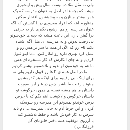
ولی نه مثل مثلا ده بیست سال پیش و اینجوری
میشه که بچه ها در اصل به عنوان مدرسه که یک
هس بیشتر مینازن و به پیشینشون افتخار میکنن
منظورم اینه که افراد معدودی در F1هستن که اگه
عنوان مدرسه رو هم ازشون بگیری باز یه حرفی
برا گفتن دارن این باعث میشه که بچه ها خودشونو
بی رقیب بدونن و یه مدرسه ای مثل اگه اشتباه
نکنم F8 رو که الآن از همه ما سر تر هس رو و
عمل کرد بهتری داره رو انکار کنن….ما اینو قبول
کردیم و به جای انکارش که کار مسخره ای هس
ما هم به خودمون اومدیم و تلاشمونو بیشتر کردیم
…..ما در اصل همه ی F ها رو قبول داریم ولی نه
برای اینکه بی رقیبیم برای اینکه هر کدومشون
میتونن رقیب ما باشن چون در غیر این صورت
داستان ما هم میشه قضیه ی همون خرگوشه تو
داستان خرگوش و لاکپشت اینم بگم که با حرص
درس خوندنو نمیدونم این مدرسه رو سوسک
کردن و این حرفا آدم به جایی نمیرسه….آدم باید
سرش به کار خودش باشه و فقط تلاششو کنه
با آرزوی موفقیته همه دختر خانومای گل
فرزانگانی:)