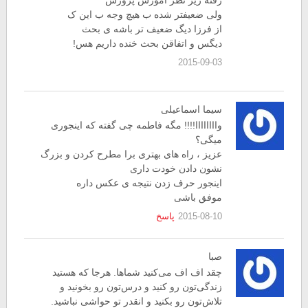
ولی ضعیفتر شده ب هیچ وجه ب این ک
از فرزا دیگ ضعیف تر باشه ی بحث
دیگس و اتفاقن بحث خنده داریم هس!
2015-09-03
سیما اسماعیلی
واااااااا!!!! مگه فاطمه چی گفته که اینجوری
میگی؟
عزیز ، راه های بهتری برا مطرح کردن و بزرگ
نشون دادن خودت داری
اینجور حرف زدن نتیجه ی عکس داره
موفق باشی
2015-08-10
پاسخ
صبا
چقد اف اف می‌کنید شماها. هرجا که هستید
زندگی‌تون رو کنید و درس‌تون رو بخونید و
تلاش‌تون رو بکنید و انقدر تو حواشی نباشید.