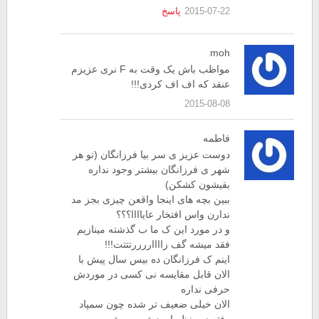
2015-07-22
پاسخ
moh
مواظب باش یک وقت به F نری عزیزم
عنقد که اف اف کردی!!!
2015-08-08
فاطمه
دوست عزیز ی سر بیا فرزانگان (تو هر
شهر ی فرزانگان بیشتر وجود نداره
بقیشون کشکن)
ببین بچه های اینجا واقعن چیزی بجز مد
ندارن واس افتخار عایاااا؟؟؟
و در مورد این ک ما ب گذشته مینازیم
فقد میشه گف زااااررررتتتت!!!
اینم ک فرزانگان ده بیس سال پیش با
الان قابل مقایسه نی کسی در موردش
حرفی نداره
الان خیلی ضعیف تر شده چون سمپاد
رفته زیر نظر اموزش پرورش