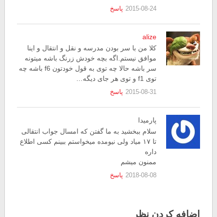
2015-08-24
پاسخ
alize
کلا من با سر بودن مدرسه و نقل و انتقال و اینا
موافق نیستم.اگه بچه خودش زرنگ باشه میتونه
سر باشه حالا چه توی به قول خودتون f6 باشه چه
توی f1 و توی هر جای دیگه…
2015-08-31
پاسخ
پارمیدا
سلام ببخشید به ما گفتن که امسال جواب انتقالی
تا ۱۷ میاد ولی نیومده میخواستم ببینم کسی اطلاع
داره
ممنون میشم
2018-08-08
پاسخ
اضافه کردن نظر