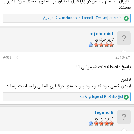
آکایرال: اجسام (یا مولکولها) قابل انطباق بر تصاویر آینه‌ای خود آکایرال
هستند.
mj chemist
،
Zed
،
mehrnoosh kamali
و 2 نفر دیگر
ا
م
ت
mj chemist
ی
ا
کاربر حرفه‌ای
ز
ا
ت
#403
2013/9/1
:
پاسخ : اصطلاحات شیمیایی 1 !
لاندن
لاندن کسی بود که وجود پیوند های دوقطبی القایی را به اثبات رساند
Behz@d
،
legend B
و
-zarA-
ا
م
ت
legend B
ی
ا
کاربر حرفه‌ای
ز
ا
ت