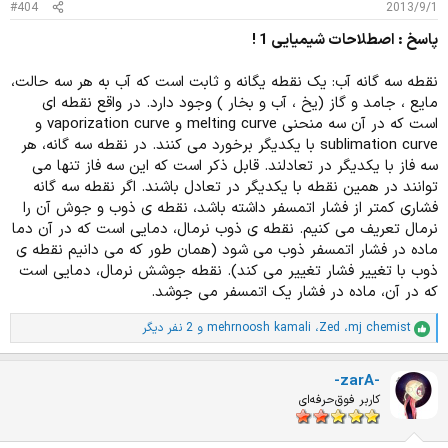
#404
2013/9/1
:
پاسخ : اصطلاحات شیمیایی 1 !
نقطه سه گانه آب: یک نقطه یگانه و ثابت است که آب به هر سه حالت،
مایع ، جامد و گاز (یخ ، آب و بخار ) وجود دارد. در واقع نقطه ای
است که در آن سه منحنی melting curve و vaporization curve و
sublimation curve با یکدیگر برخورد می کنند. در نقطه سه گانه، هر
سه فاز با یکدیگر در تعادلند. قابل ذکر است که این سه فاز تنها می
توانند در همین نقطه با یکدیگر در تعادل باشند. اگر نقطه سه گانه
فشاری کمتر از فشار اتمسفر داشته باشد، نقطه ی ذوب و جوش آن را
نرمال تعریف می کنیم. نقطه ی ذوب نرمال، دمایی است که در آن دما
ماده در فشار اتمسفر ذوب می شود (همان طور که می دانیم نقطه ی
ذوب با تغییر فشار تغییر می کند). نقطه جوشش نرمال، دمایی است
که در آن، ماده در فشار یک اتمسفر می جوشد.
mj chemist
،
Zed
،
mehrnoosh kamali
و 2 نفر دیگر
ا
م
ت
-zarA-
ی
ا
کاربر فوق‌حرفه‌ای
ز
ا
ت