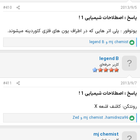
ت
#410
2013/9/5
:
پاسخ : اصطلاحات شیمیایی 1 !
یونوفور : پلی اتر هایی که در اطراف یون های فلزی کئوردینه میشوند.
mj chemist
و
legend B
ا
م
ت
legend B
ی
ا
کاربر حرفه‌ای
ز
ا
ت
#411
2013/9/7
:
پاسخ : اصطلاحات شیمیایی 1 !
رونتگن: کاشف اشعه X
hamidreza96
،
mj chemist
و
Zed
ا
م
ت
mj chemist
ی
ا