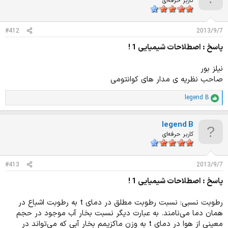
کاربر حرفه‌ای
ز
ا
ت
#412
2013/9/7
:
پاسخ : اصطلاحات شیمیایی 1 !
نیلز بور
صاحب نظریه ی مدار های کوانتومی
legend B
ا
م
ت
legend B
ی
ا
کاربر حرفه‌ای
ز
ا
ت
#413
2013/9/7
:
پاسخ : اصطلاحات شیمیایی 1 !
رطوبت نسبی: نسبت رطوبت مطلق در دمای t به رطوبت اشباع در
همان دما می‌نامند. به عبارت دیگر نسبت بخار آب موجود در حجم
معینی از هوا در دمای t به وزن ماکزیمم بخار آبی که می‌تواند در