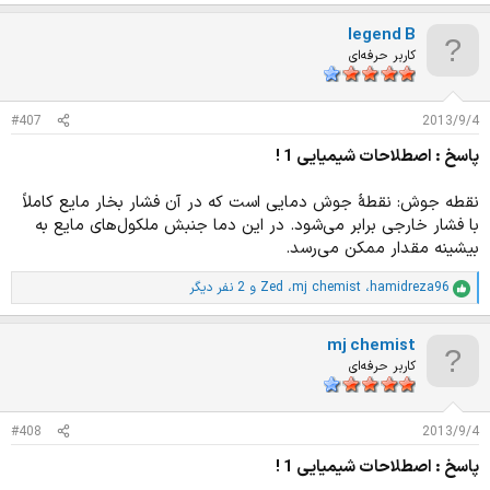
م
ت
legend B
ی
ا
کاربر حرفه‌ای
ز
ا
ت
#407
2013/9/4
:
پاسخ : اصطلاحات شیمیایی 1 !
نقطه جوش: نقطهٔ جوش دمایی است که در آن فشار بخار مایع کاملاً
با فشار خارجی برابر می‌شود. در این دما جنبش ملکول‌های مایع به
بیشینه مقدار ممکن می‌رسد.
hamidreza96
،
mj chemist
،
Zed
و 2 نفر دیگر
ا
م
ت
mj chemist
ی
ا
کاربر حرفه‌ای
ز
ا
ت
#408
2013/9/4
:
پاسخ : اصطلاحات شیمیایی 1 !