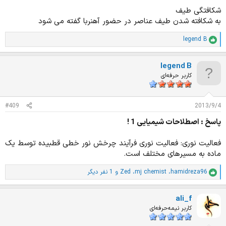
شکافتگی طیف
به شکافته شدن طیف عناصر در حضور آهنربا گفته می شود
legend B
ا
م
ت
legend B
ی
ا
کاربر حرفه‌ای
ز
ا
ت
#409
2013/9/4
:
پاسخ : اصطلاحات شیمیایی 1 !
فعالیت نوری: فعالیت نوری فرآیند چرخش نور خطی قطبیده توسط یک
ماده به مسیرهای مختلف است.
hamidreza96
،
mj chemist
،
Zed
و 1 نفر دیگر
ا
م
ت
ali_f
ی
ا
کاربر نیمه‌حرفه‌ای
ز
ا