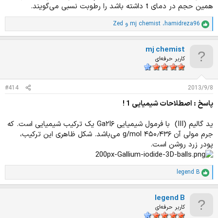
همین حجم در دمای t داشته باشد را رطوبت نسبی می‌گویند.
hamidreza96
،
mj chemist
و
Zed
ا
م
ت
mj chemist
ی
ا
کاربر حرفه‌ای
ز
ا
ت
#414
2013/9/8
:
پاسخ : اصطلاحات شیمیایی 1 !
ید گالیم (III) ‏ با فرمول شیمیایی Ga۲I۶ یک ترکیب شیمیایی است. که
جرم مولی آن ۴۵۰٫۴۳۶ g/mol می‌باشد. شکل ظاهری این ترکیب،
پودر زرد روشن است.
legend B
ا
م
ت
legend B
ی
ا
کاربر حرفه‌ای
ز