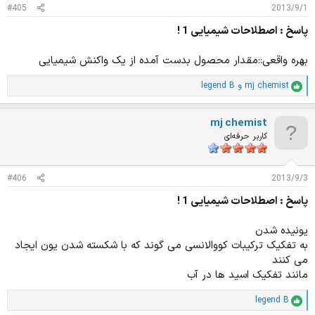
#405
2013/9/1
:
پاسخ : اصطلاحات شیمیایی 1 !
بهره واقعی::مقدار محصول بدست آمده از یک واکنش شیمیایی
mj chemist
و
legend B
ا
م
ت
mj chemist
ی
ا
کاربر حرفه‌ای
ز
ا
ت
#406
2013/9/3
:
پاسخ : اصطلاحات شیمیایی 1 !
یونیده شدن
به تفکیک ترکیبات کووالانسی می گوند که با شکسته شدن یون ایجاد
می کنند
مانند تفکیک اسید ها در آب
legend B
ا