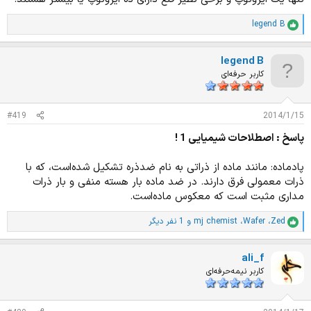
legend B
ا
م
ت
legend B
ی
ا
کاربر حرفه‌ای
ز
ا
ت
#419
2014/1/15
:
پاسخ : اصطلاحات شیمیایی 1 !
پادماده: مانند ماده از ذراتی به نام ضدذره تشکیل شده‌است، که با
ذرات معمولی فرق دارند. در ضد ماده بار هسته منفی و بار ذرات
مداری مثبت است که معکوس ماده‌است.
Zed
،
Wafer
،
mj chemist
و 1 نفر دیگر
ا
م
ت
ali_f
ی
ا
کاربر نیمه‌حرفه‌ای
ز
ا
ت