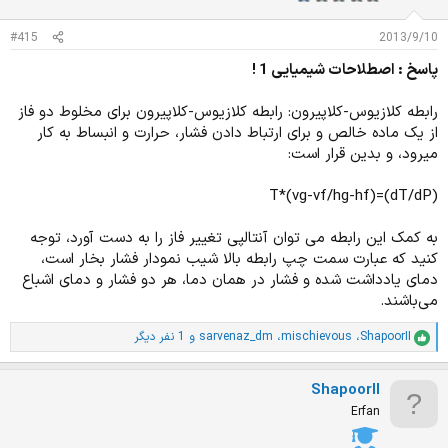
ا
ت
#415
2013/9/10
:
پاسخ : اصطلاحات شیمیایی 1 !
رابطه کلازیوس-کلاپیرون: رابطه کلازیوس-کلاپیرون برای مخلوط دو فاز
از یک ماده خالص و برای ارتباط دادن فشار، حرارت و انبساط به کار
میرود، و بدین قرار است:
(dT/dP)=T*(vg-vf/hg-hf)
به کمک این رابطه می توان آنتالپی تغییر فاز را به دست آورد، توجه
کنید که عبارت سمت چپ رابطه بالا شیب نمودار فشار بخار است،
دمای یادداشت شده و فشار در همان دما، هر دو فشار و دمای اشباع
می‌باشند.
ShapoorII
،
mischievous
،
sarvenaz_dm
و 1 نفر دیگر
ا
م
ت
ShapoorII
ی
ا
Erfan
ز
ا