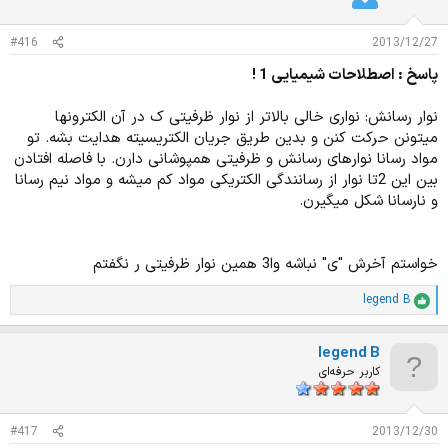
ت
:
#416
2013/12/27
پاسخ : اصطلاحات شیمیایی 1 !
نوار رسانش: نواری خالی بالاتر از نوار ظرفیتی ک در آن الکترونها
میتونن حرکت کنن و بدین طریق جریان الکتریسیته هدایت بشه. تو
مواد رسانا نوارهای رسانش و ظرفیتی همپوشانی دارن. با فاصله افتادن
بین این 2تا نوار از رسانندگی الکتریکی مواد کم میشه و مواد نیم رسانا
و نارسانا شکل میگیرن.
خواستم آخرش "ی" نباشه وا3 همین نوار ظرفیتی ر نگفتم
legend B
ا
م
ت
legend B
ی
ا
کاربر حرفه‌ای
ز
ا
ت
#417
2013/12/30
: