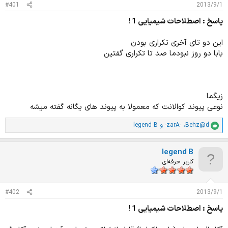
د
و
#401
2013/9/1
ه
ع
پاسخ : اصطلاحات شیمیایی 1 !
م
و
ض
این دو تای آخری تکراری بودن
و
بابا دو روز نبودما صد تا تکراری گفتین
ع
زیگما
نوعی پیوند کوالانت که معمولا به پیوند های یگانه گفته میشه
Behz@d
،
-zarA-
و
legend B
ا
م
ت
legend B
ی
ا
کاربر حرفه‌ای
ز
ا
ت
#402
2013/9/1
:
پاسخ : اصطلاحات شیمیایی 1 !