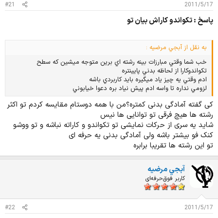
د
و
#21
2011/5/17
ه
ع
پاسخ : تکواندو کاراش بیان تو
م
و
ض
به نقل از آبجي مرضيه :
و
ع
خب شما وقتي مبارزات بينه رشته اي برين متوجه ميشين كه سطح
تكواندوكارا از لحاظه بدني پايينتره
ادم وقتي يه چيز ياد ميگيره بايد كاربردي باشه
لزومي نداره تا واسه ادم پيش نياد بره دعوا خيابوني
کی گفته آمادگی بدنی کمتره؟من با همه دوستام مقایسه کردم تو اکثر
رشته ها هیچ فرقی تو توانایی ها نیس
شاید یه سری از حرکات نمایشی تو تکواندو و کاراته نباشه و تو ووشو
کنک فو بیشتر باشه ولی آمادگی بدنی یه حرفه ای
تو این رشته ها تقریبا برابره
آبجي مرضيه
کاربر فوق‌حرفه‌ای
#22
2011/5/17