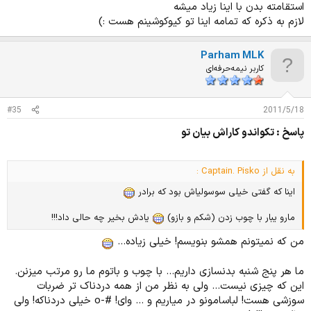
استقامته بدن با اينا زياد ميشه
لازم به ذكره كه تمامه اينا تو كيوكوشينم هست :)
Parham MLK
کاربر نیمه‌حرفه‌ای
#35
2011/5/18
پاسخ : تکواندو کاراش بیان تو
به نقل از Captain. Pisko :
اینا که گفتی خیلی سوسولیاش بود که برادر
مارو یبار با چوب زدن (شکم و بازو)
یادش بخیر چه حالی داد!!!
من که نمیتونم همشو بنویسم! خیلی زیاده...
ما هر پنج شنبه بدنسازی داریم... با چوب و باتوم ما رو مرتب میزنن.
این که چیزی نیست... ولی به نظر من از همه دردناک تر ضربات
سوزشی هست! لباسامونو در میاریم و ... وای! #-o خیلی دردناکه! ولی