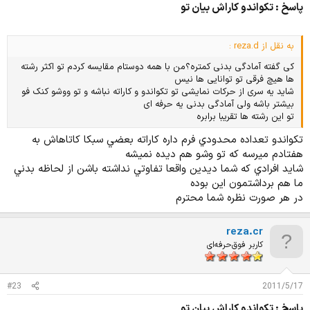
پاسخ : تکواندو کاراش بیان تو
به نقل از reza.d :
کی گفته آمادگی بدنی کمتره؟من با همه دوستام مقایسه کردم تو اکثر رشته
ها هیچ فرقی تو توانایی ها نیس
شاید یه سری از حرکات نمایشی تو تکواندو و کاراته نباشه و تو ووشو کنک فو
بیشتر باشه ولی آمادگی بدنی یه حرفه ای
تو این رشته ها تقریبا برابره
تكواندو تعداده محدودي فرم داره كاراته بعضي سبكا كاتاهاش به
هفتادم ميرسه كه تو وشو هم ديده نميشه
شايد افرادي كه شما ديدين واقعا تفاوتي نداشته باشن از لحاظه بدني
ما هم برداشتمون اين بوده
در هر صورت نظره شما محترم
reza.cr
کاربر فوق‌حرفه‌ای
#23
2011/5/17
پاسخ : تکواندو کاراش بیان تو