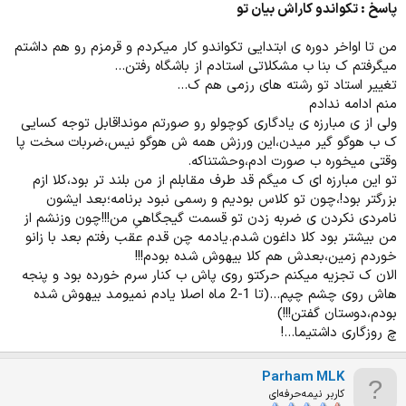
پاسخ : تکواندو کاراش بیان تو
من تا اواخر دوره ی ابتدایی تکواندو کار میکردم و قرمزم رو هم داشتم
میگرفتم ک بنا ب مشکلاتی استادم از باشگاه رفتن...
تغییر استاد تو رشته های رزمی هم ک...
منم ادامه ندادم
ولی از ی مبارزه ی یادگاری کوچولو رو صورتم موند!قابل توجه کسایی
ک ب هوگو گیر میدن،این ورزش همه ش هوگو نیس،ضربات سخت پا
وقتی میخوره ب صورت ادم،وحشتناکه.
تو این مبارزه ای ک میگم قد طرف مقابلم از من بلند تر بود،کلا ازم
بزرگتر بود!،چون تو کلاس بودیم و رسمی نبود برنامه؛بعد ایشون
نامردی نکردن ی ضربه زدن تو قسمت گیجگاهیِ من!!!چون وزنشم از
من بیشتر بود کلا داغون شدم.یادمه چن قدم عقب رفتم بعد با زانو
خوردم زمین،بعدش هم کلا بیهوش شده بودم!!!
الان ک تجزیه میکنم حرکتو روی پاش ب کنار سرم خورده بود و پنجه
هاش روی چشم چپم...(تا 1-2 ماه اصلا یادم نمیومد بیهوش شده
بودم،دوستان گفتن!!!)
چ روزگاری داشتیما...!
Parham MLK
کاربر نیمه‌حرفه‌ای