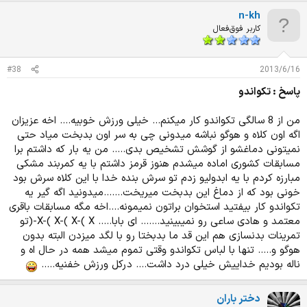
n-kh
کاربر فوق‌فعال
#38
2013/6/16
پاسخ : تکواندو
من از 8 سالگی تکواندو کار میکنم... خیلی ورزش خوبیه.... اخه عزیزان
اگه اون کلاه و هوگو نباشه میدونی چی به سر اون بدبخت میاد حتی
نمیتونی دماغشو از گوشش تشخیص بدی..... من یه بار که داشتم برا
مسابقات کشوری اماده میشدم هنوز قرمز داشتم با یه کمربند مشکی
مبارزه کردم با یه ابدولیو زدم تو سرش بنده خدا با این کلاه سرش بود
خونی بود که از دماغ این بدبخت میریخت.......میدونید اگه گیر یه
تکواندو کار بیفتید استخوان براتون نمیمونه....اخه مگه مسابقات باقری
معتمد و هادی ساعی رو نمیبینید....... ای بابا..... X-( X-( X-( X-(تو
تمرینات بدنسازی هم این قد ما بدبختا رو با لگد میزدن البته بدون
هوگو و..... تنها با لباس تکواندو وقتی تموم میشد همه در حال اه و
ناله بودیم خداییش خیلی درد داشت.... درکل ورزش خفنیه.....
دختر باران