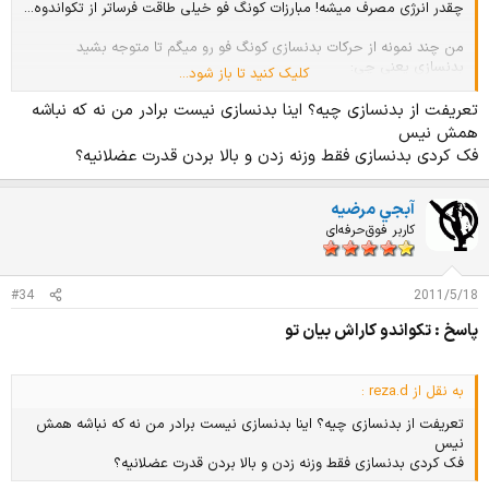
چقدر انرژی مصرف میشه! مبارزات کونگ فو خیلی طاقت فرساتر از تکواندوه...
من چند نمونه از حرکات بدنسازی کونگ فو رو میگم تا متوجه بشید
بدنسازی یعنی چی:
کلیک کنید تا باز شود...
1. بدون کوچکترین حرکتی باید با ساعد روی زمین فرود بیای. یعنی مثل
تعریفت از بدنسازی چیه؟ اینا بدنسازی نیست برادر من نه که نباشه
مجسمه خودتو میندازی رو زمین(با ساعد)
همش نیس
2. مشت زدن تو شکم. ضربات پا تو شکم (بدون هوگو البته!
)...
فک کردی بدنسازی فقط وزنه زدن و بالا بردن قدرت عضلانیه؟
3. ساعد! دو نفر روبروی هم می ایستن و ساعد هاشونو میکوبن به هم.
.
.
آبجي مرضيه
.
کاربر فوق‌حرفه‌ای
هیچ کدوم از این کارها رو که گفتم، ما تو باشگاهمون انجام نمیدادیم... شاید
تو شهر شما انجام میدن که بحثش جداس!
#34
2011/5/18
پاسخ : تکواندو کاراش بیان تو
به نقل از reza.d :
تعریفت از بدنسازی چیه؟ اینا بدنسازی نیست برادر من نه که نباشه همش
نیس
فک کردی بدنسازی فقط وزنه زدن و بالا بردن قدرت عضلانیه؟