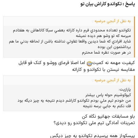
پاسخ : تکواندو کاراش بیان تو
به نقل از آبجي مرضيه :
تكواندو تعداده محدودي فرم داره كاراته بعضي سبكا كاتاهاش به هفتادم
ميرسه كه تو وشو هم ديده نميشه
شايد افرادي كه شما ديدين واقعا تفاوتي نداشته باشن از لحاظه بدني ما هم
برداشتمون اين بوده
در هر صورت نظره شما محترم
کیفیت مهمه نه کمیت
اما اصلا فرمای ووشو و کنک فو قابل
مقایسه نیستن با تکواندو و کاراته
به نقل از آبجي مرضيه :
پارازيت:
كيوكوشينم حوله پاس بيشتر
من خودم تيم ملي بودم تكواندو كاراشم ديدم نتيجه يه چيز ديگه بود
فك نكنم به جايي برسه نتيجه
باو مسابقات جهانیو نگاه کن
تمرینات آمادگی تیم ملی تکواندو رو دیدی؟
پیسکو:از همه پرسیدم تکواندو یه چیز دیگس