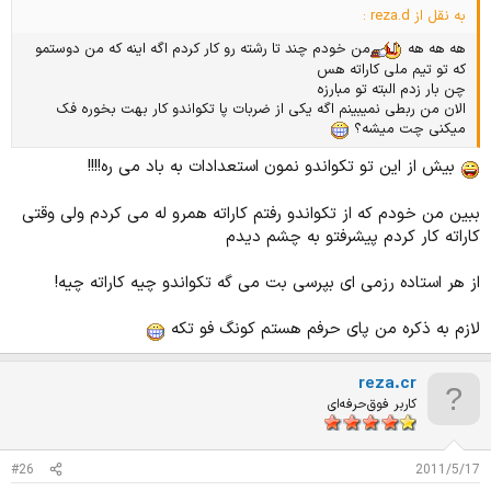
به نقل از reza.d :
هه هه هه
من خودم چند تا رشته رو کار کردم اگه اینه که من دوستمو
که تو تیم ملی کاراته هس
چن بار زدم البته تو مبارزه
الان من ربطی نمیبینم اگه یکی از ضربات پا تکواندو کار بهت بخوره فک
میکنی چت میشه؟
بیش از این تو تکواندو نمون استعدادات به باد می ره!!!!
ببین من خودم که از تکواندو رفتم کاراته همرو له می کردم ولی وقتی
کاراته کار کردم پیشرفتو به چشم دیدم
از هر استاده رزمی ای بپرسی بت می گه تکواندو چیه کاراته چیه!
لازم به ذکره من پای حرفم هستم کونگ فو تکه
reza.cr
کاربر فوق‌حرفه‌ای
#26
2011/5/17