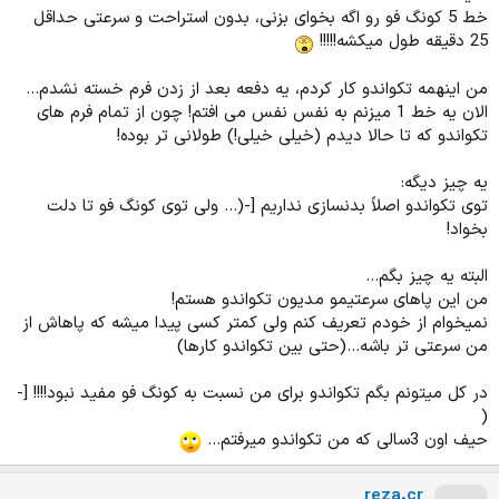
خط 5 کونگ فو رو اگه بخوای بزنی، بدون استراحت و سرعتی حداقل
25 دقیقه طول میکشه!!!!!
من اینهمه تکواندو کار کردم، یه دفعه بعد از زدن فرم خسته نشدم...
الان یه خط 1 میزنم به نفس نفس می افتم! چون از تمام فرم های
تکواندو که تا حالا دیدم (خیلی خیلی!) طولانی تر بوده!
یه چیز دیگه:
توی تکواندو اصلاً بدنسازی نداریم [-(... ولی توی کونگ فو تا دلت
بخواد!
البته یه چیز بگم...
من این پاهای سرعتیمو مدیون تکواندو هستم!
نمیخوام از خودم تعریف کنم ولی کمتر کسی پیدا میشه که پاهاش از
من سرعتی تر باشه...(حتی بین تکواندو کارها)
در کل میتونم بگم تکواندو برای من نسبت به کونگ فو مفید نبود!!!! [-
(
حیف اون 3سالی که من تکواندو میرفتم...
reza.cr