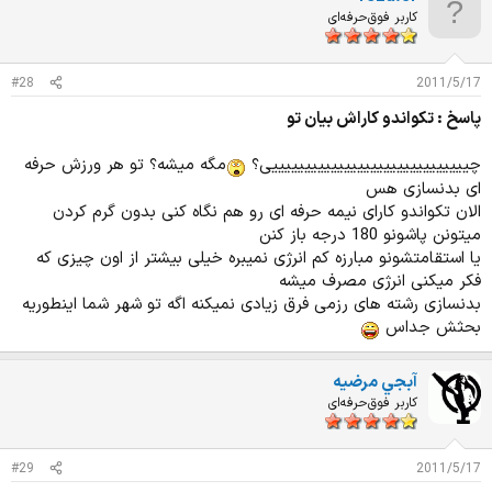
کاربر فوق‌حرفه‌ای
#28
2011/5/17
پاسخ : تکواندو کاراش بیان تو
چییییییییییییییییییییییییییییییی؟
مگه میشه؟ تو هر ورزش حرفه
ای بدنسازی هس
الان تکواندو کارای نیمه حرفه ای رو هم نگاه کنی بدون گرم کردن
میتونن پاشونو 180 درجه باز کنن
یا استقامتشونو مبارزه کم انرژی نمیبره خیلی بیشتر از اون چیزی که
فکر میکنی انرژی مصرف میشه
بدنسازی رشته های رزمی فرق زیادی نمیکنه اگه تو شهر شما اینطوریه
بحثش جداس
آبجي مرضيه
کاربر فوق‌حرفه‌ای
#29
2011/5/17