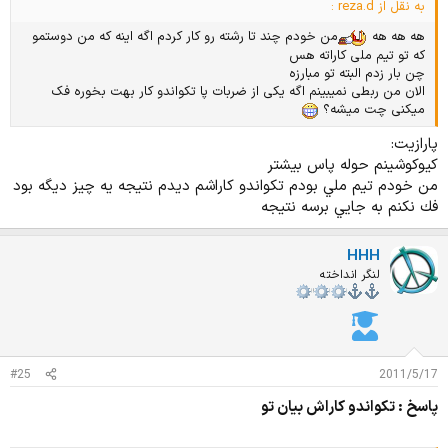
به نقل از reza.d :
هه هه هه
من خودم چند تا رشته رو کار کردم اگه اینه که من دوستمو
که تو تیم ملی کاراته هس
چن بار زدم البته تو مبارزه
الان من ربطی نمیبینم اگه یکی از ضربات پا تکواندو کار بهت بخوره فک
میکنی چت میشه؟
پارازيت:
كيوكوشينم حوله پاس بيشتر
من خودم تيم ملي بودم تكواندو كاراشم ديدم نتيجه يه چيز ديگه بود
فك نكنم به جايي برسه نتيجه
HHH
لنگر انداخته
#25
2011/5/17
پاسخ : تکواندو کاراش بیان تو