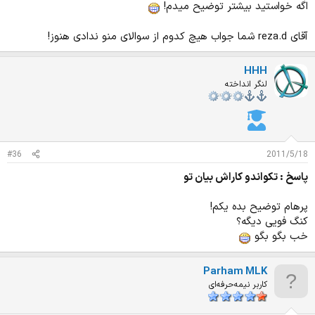
اگه خواستید بیشتر توضیح میدم!
آقای reza.d شما جواب هیچ کدوم از سوالای منو ندادی هنوز!
HHH
لنگر انداخته
#36
2011/5/18
پاسخ : تکواندو کاراش بیان تو
پرهام توضیح بده یکم!
کنگ فویی دیگه؟
خب بگو بگو
Parham MLK
کاربر نیمه‌حرفه‌ای