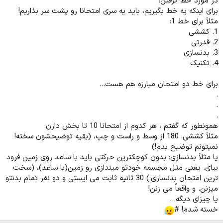
در مورد خط گرفتن:
برای اینکه یه خط بگیریم، باید یه سری امتحانا رو پشت سر بذاریم!
مثلاً برای خط 1:
1. کششی
2. قدرتی
3. بدنسازی
4. تکنیک
برای خط دو امتحان مبارزه هم هست...
.
.
.
همونطور که گفتم ، هر کدوم از امتحانا 10 تا بخش دارن.
مثلاً کششی: 180 از وسط و راست و چپ، (بقیه توضیحشون سخته!
نمیتونم توضیح بدم!)
یا مثلاً بدنسازی: بدون کوچکترین حرکتی باید با ساعد روی زمین فرود
بیای. یعنی مثل مجسمه خودتو میندازی رو زمین(با ساعد)، (سخت
ترین امتحان بدنسازی:) 30 ثانیه ثابت می ایستی و دو نفر تمام بدنتو
میزنن. و واقعاً می زنن!
یا چیزای دیگه...
خسته شدم! #