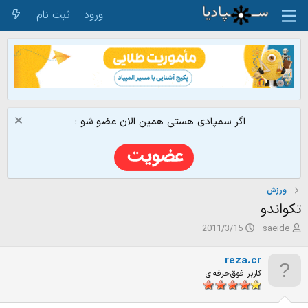
ورود
ثبت نام
اگر سمپادی هستی همین الان عضو شو :
ورزش
تکواندو
ش
ت
2011/3/15
saeide
ر
ا
و
ر
reza.cr
ع
ی
کاربر فوق‌حرفه‌ای
ک
خ
ن
ش
ن
ر