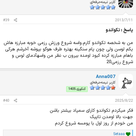
کاربر نیمه‌حرفه‌ای
#39
2013/7/11
پاسخ : تکواندو
من به شخصه تکواندو کارم.واسه شروع ورزش رزمی خوبه مبارزه هاش
یکم لوسن ولی چون پام سنگینه بهتره طرف هوگو بپوشه آخرشم هرکی
باهام مبارزه کرده کبود اومده بیرون ب نظر من واسهآدمای لوس و
شروع رزمی20
Anna007
کاربر نیمه‌حرفه‌ای
کنکوری 1405
#40
2025/8/22
فکر میکردم تکواندو کارای سمپاد بیشتر باشن
جهت بالا اومدن تاپیک
من خودم از روز اول با پومسه شروع کردم
Setaaa