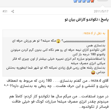
#31
2011/5/17
پاسخ : تکواندو کاراش بیان تو
به نقل از reza.d :
چییییییییییییییییییییییییییییییی؟
مگه میشه؟ تو هر ورزش حرفه ای
بدنسازی هس
الان تکواندو کارای نیمه حرفه ای رو هم نگاه کنی بدون گرم کردن میتونن
پاشونو 180 درجه باز کنن
یا استقامتشونو مبارزه کم انرژی نمیبره خیلی بیشتر از اون چیزی که فکر
میکنی انرژی مصرف میشه
بدنسازی رشته های رزمی فرق زیادی نمیکنه اگه تو شهر شما اینطوریه بحثش
جداس
آقای reza.d ، من گفتم بدنسازی . . . 180 زدن که مربوط به انعطاف
پذیری و کششی و این حرف هاست... چه ربطی به بدنسازی داره؟؟ ^-^
در مورد استقامت... من میگم سال ها تکواندو کار کردم؛ کاملاً هم
میدونم چقدر انرژی مصرف میشه! مبارزات کونگ فو خیلی طاقت
فرساتر از تکواندوه...