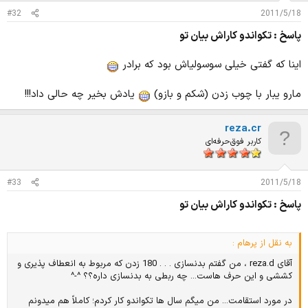
#32
2011/5/18
پاسخ : تکواندو کاراش بیان تو
اینا که گفتی خیلی سوسولیاش بود که برادر
مارو یبار با چوب زدن (شکم و بازو)
یادش بخیر چه حالی داد!!!
reza.cr
کاربر فوق‌حرفه‌ای
#33
2011/5/18
پاسخ : تکواندو کاراش بیان تو
به نقل از پرهام :
آقای reza.d ، من گفتم بدنسازی . . . 180 زدن که مربوط به انعطاف پذیری و
کششی و این حرف هاست... چه ربطی به بدنسازی داره؟؟ ^-^
در مورد استقامت... من میگم سال ها تکواندو کار کردم؛ کاملاً هم میدونم