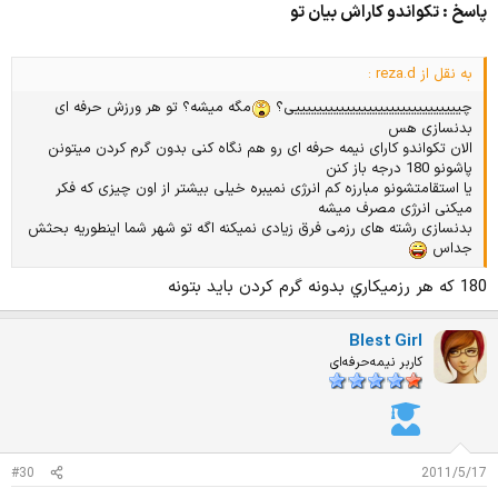
پاسخ : تکواندو کاراش بیان تو
به نقل از reza.d :
چییییییییییییییییییییییییییییییی؟
مگه میشه؟ تو هر ورزش حرفه ای
بدنسازی هس
الان تکواندو کارای نیمه حرفه ای رو هم نگاه کنی بدون گرم کردن میتونن
پاشونو 180 درجه باز کنن
یا استقامتشونو مبارزه کم انرژی نمیبره خیلی بیشتر از اون چیزی که فکر
میکنی انرژی مصرف میشه
بدنسازی رشته های رزمی فرق زیادی نمیکنه اگه تو شهر شما اینطوریه بحثش
جداس
180 كه هر رزميكاري بدونه گرم كردن بايد بتونه
Blest Girl
کاربر نیمه‌حرفه‌ای
#30
2011/5/17