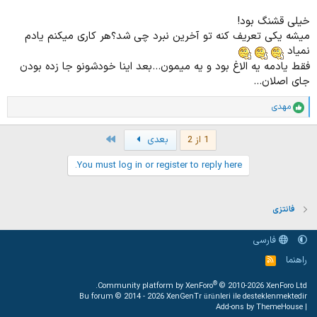
خیلی قشنگ بود!
میشه یکی تعریف کنه تو آخرین نبرد چی شد؟هر کاری میکنم یادم
نمیاد
فقط یادمه یه الاغ بود و یه میمون...بعد اینا خودشونو جا زده بودن
جای اصلان...
مهدی
ا
م
ت
Last
1 از 2
بعدی
ی
ا
You must log in or register to reply here.
ز
ا
ت
:
فانتزی
فارسی
راهنما
خ
و
ر
®
Community platform by XenForo
© 2010-2026 XenForo Ltd.
ا
Bu forum © 2014 - 2026
XenGenTr ürünleri ile desteklenmektedir
ک
Add-ons by ThemeHouse
|