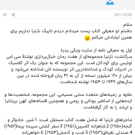
د
و
ه
ع
م
#1
2011/2/20
و
سلام
ض
و
داشتم تو معرفی کتاب پست میدادم دیدم تاپیک نارنیا نداریم برای
ع
همین ایجادش میکنم
اول یه معرفی نامه از سایت ویکی پدیا:
سرگذشت نارنیا مجموعه‌ای از هفت رمان خیال‌پردازی نوشتهٔ سی اس
لوئیس برای کودکان است .این مجموعه که به عنوان یک اثر کلاسیک
در ادبیات کودک و شناخته‌ترین اثر نویسنده اش شناخته می‌شود و
بیش از ۱۲۰ میلیون نسخه از آن به ۴۱ زبان فروخته شده در بین
سال‌های ۱۹۴۹ تا ۱۹۵۴ نوشته شده‌است .
علاوه بر زمینه‌های متعدد سنتی مسیحی، این مجموعه، شخصیت‌ها و
ایده‌هایی از اساطیر یونانی و رومی و همچنین افسانه‌های کهن بریتانیا
و ایرلند را به کار گرفته‌است .
ماجراهای نارنیا که شامل هفت کتاب مستقل است: 1.شیر، جادوگر و
گنجه(۱۹۵۰) 2.شاهزاده کاسپین(۱۹۵۱) 3.سفر کشتی سپیده پیما(۱۹۵۲)
4.صندلی نقره‌ای(۱۹۵۳) 5.اسب و آدمش(۱۹۵۴) 6.خواهرزاده