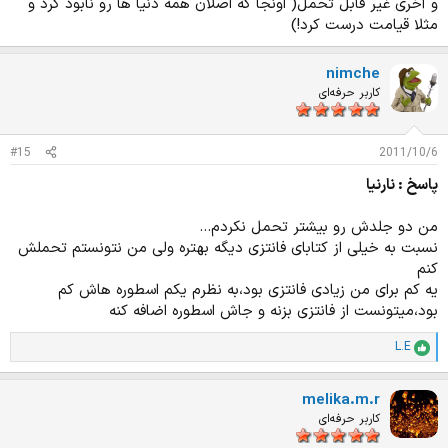
و آخری غیر قابل تحمل( اونجا که اصلان همه دنیا ها رو نابود کرد و
مثلا قیامت درست کرد!)
nimche
کاربر حرفه‌ای
#15
2011/10/6
پاسخ : نارنیا
من دو جلدش رو بیشتر تحمل نکردم...
نسبت به خیلی از کتابای فانتزی دیگه بهتره ولی من نتونستم تحملش
کنم
یه کم برای من زیادی فانتزی بود،به نظرم یکم اسطوره هاش کم
بود،میتونست از فانتزی بزنه و جاش اسطوره اضافه کنه
L.E
ا
م
ت
melika.m.r
ی
ا
کاربر حرفه‌ای
ز