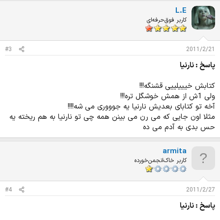
ت
L.E
ی
ا
کاربر فوق‌حرفه‌ای
ز
ا
ت
#3
2011/2/21
:
پاسخ : نارنیا
کتابش خیییلییی قشنگه!!!
ولی 1ش از همش خوشگل تره!!!
آخه تو کتابای بعدیش نارنیا یه جوووری می شه!!!!
مثلا اون جایی که می رن می بینن همه چی تو نارنیا به هم ریخته یه
حس بدی به آدم می ده
armita
کاربر خاک‌انجمن‌خورده
#4
2011/2/27
پاسخ : نارنیا