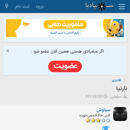
ورود
ثبت نام
اگر سمپادی هستی همین الان عضو شو :
فانتزی
نارنیا
ش
ت
سیاوش
2011/2/20
ر
ا
و
ر
سیاوش
ع
ی
کاربر خاک‌انجمن‌خورده
ک
خ
ن
ش
ن
ر