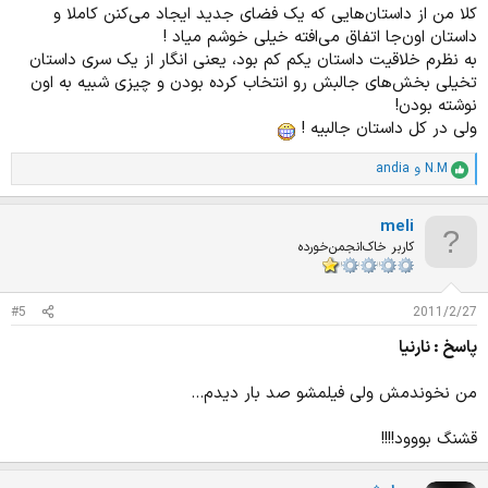
کلا من از داستان‌هایی که یک فضای جدید ایجاد می‌کنن کاملا و
داستان اون‌جا اتفاق می‌افته خیلی خوشم میاد !
به نظرم خلاقیت داستان یکم کم بود، یعنی انگار از یک سری داستان
تخیلی بخش‌های جالبش رو انتخاب کرده بودن و چیزی شبیه به اون
نوشته بودن!
ولی در کل داستان جالبیه !
N.M
و
andia
ا
م
ت
meli
ی
ا
کاربر خاک‌انجمن‌خورده
ز
ا
ت
#5
2011/2/27
:
پاسخ : نارنیا
من نخوندمش ولی فیلمشو صد بار دیدم...
قشنگ بووود!!!!