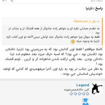
#11
2011/8/3
پاسخ : نارنیا
به نقل از anaz-psi$ :
به نظدم صندلی نقره ای و خواهر زاده جادوگر از همه قشنگ تر و جذاب تر
بود
فقط یه سوال:چرا خواهر زاده جادوگر جلد اولش نیس؟آخه تو اون کتاب تازه
نارنیا به وجود میاد
كاملا موافقم ! فقط اون كتابش بود كه يه سرزميني بود نارنيا..تاشلان
بود تاشبان بود ، جي بود؟ كه اسبه حرف ميزد بعد معلوم شد اينا
داداش بودن...بعد رفتن اركلند شدن شاهزاده كر و كرين ...اونم قشنك
بود !
به نظر من جالب تر بود يه باره اون آخرا ميفهميدي كه كتابي كه اونقد
خونديش اساسش جي بوده...
Legend
کاربر خاک‌انجمن‌خورده