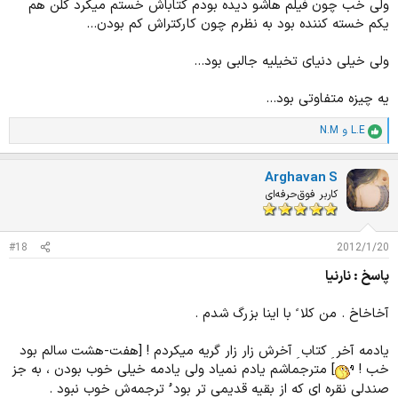
ولی خب چون فیلم هاشو دیده بودم کتاباش خستم میکرد کلن هم
یکم خسته کننده بود به نظرم چون کارکتراش کم بودن...
ولی خیلی دنیای تخیلیه جالبی بود...
یه چیزه متفاوتی بود...
L.E
و
N.M
ا
م
ت
Arghavan S
ی
ا
کاربر فوق‌حرفه‌ای
ز
ا
ت
#18
2012/1/20
:
پاسخ : نارنیا
آخاخاخ . من کلا ً با اینا بزرگ شدم .
یادمه آخر ِ کتاب ِ آخرش زار زار گریه میکردم ! [هفت-هشت سالم بود
خب !
] مترجماشم یادم نمیاد ولی یادمه خیلی خوب بودن ، به جز
صندلی نقره ای که از بقیه قدیمی تر بود ُ ترجمه‌ش خوب نبود .