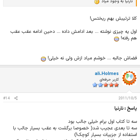
نارنیا به وجود میاد
کلا ترتیبش بهم ریختس!
اول یه چیزی نوشته ... بعد ادامش داده ... دحین ادامه عقب عقب
هم رفته!
فضاش جالبه ... خوشم میاد ازش ولی نه خیلی!
ali.Holmes
کاربر حرفه‌ای
#14
2011/10/5
پاسخ : نارنیا
سه تا کتاب اول برام خیلی جالب بود
سه تا بعدی عجیب شد( خصوصا برگشت به عقب بسیار جالب با
استفاده از جزییات بسیار کوچک!)