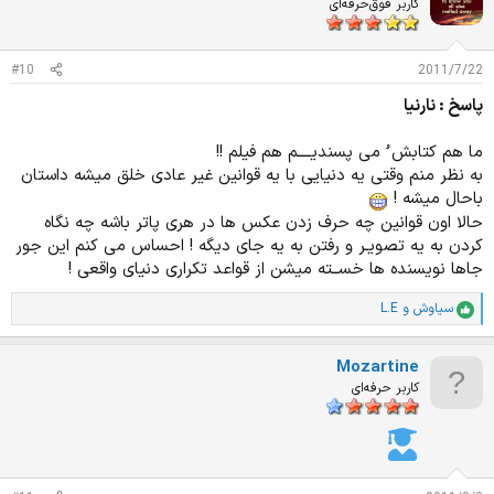
کاربر فوق‌حرفه‌ای
#10
2011/7/22
پاسخ : نارنیا
ما هم کتابش ُ می پسندیــــم هم فیلم !!
به نظر منم وقتی یه دنیایی با یه قوانین غیر عادی خلق میشه داستان
باحال میشه !
حالا اون قوانین چه حرف زدن عکس ها در هری پاتر باشه چه نگاه
کردن به یه تصویـر و رفتن به یه جای دیگه ! احساس می کنم این جور
جاها نویسنده ها خســته میشن از قواعد تکراری دنیای واقعی !
سیاوش
و
L.E
ا
م
ت
Mozartine
ی
ا
کاربر حرفه‌ای
ز
ا
ت
: