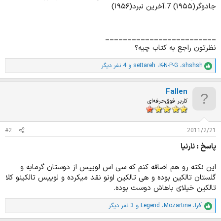
جادوگر(۱۹۵۵) 7.آخرین نبرد(۱۹۵۶)
_________________________
نظرتون راجع به کتاب چیه؟
shshsh
،
K-N-P-G
،
settareh
و 4 نفر دیگر
ا
م
ت
Fallen
ی
ا
کاربر فوق‌حرفه‌ای
ز
ا
ت
#2
2011/2/21
:
پاسخ : نارنیا
این نکته رو هم اضافه کنم که سی اس لوییس از دوستان گرمابه و
گلستان تالکین بوده و هی تالکین اونو نقد میکرده و لوییس تالکینو کلا
تالکین خیلای باهاش دوست بوده.
اَفرا
،
Mozartine
،
Legend
و 3 نفر دیگر
ا
م