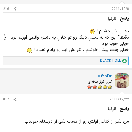
ا
ت
#16
2011/12/8
:
پاسخ : نارنیا
دوس ـش داشتم !
دقیقا" این که یه دنیایِ دیگه رو تو خلالِ یه دنیایِ واقعی آورده بود ، خُ
خیلی خوب بود !
خیلی وقت پیش خوندم ، نثر ـش اینا رو یادم نمیاد !
BLACK HOLE
ا
م
ت
afroDt
ی
ا
کاربر فوق‌حرفه‌ای
ز
ا
ت
#17
2011/12/22
:
پاسخ : نارنیا
من یکم از کتاب ِ اولش رو از دست یکی از دوستام خوندم...