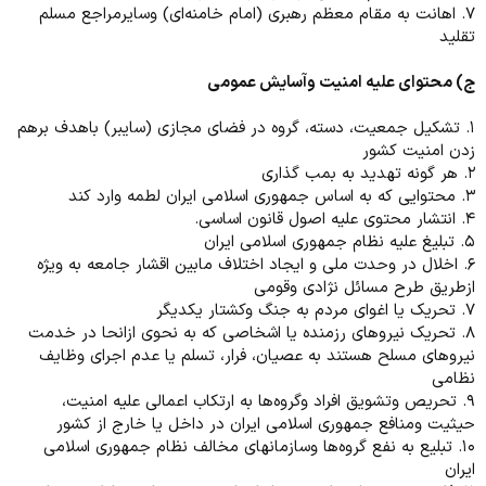
۷. اهانت به مقام معظم رهبری (امام خامنه‌ای) وسایرمراجع مسلم
تقلید
ج) محتوای علیه امنیت وآسایش عمومی
۱. تشکیل جمعیت، دسته، گروه در فضای مجازی (سایبر) باهدف برهم
زدن امنیت کشور
۲. هر گونه تهدید به بمب گذاری
۳. محتوایی که به اساس جمهوری اسلامی ایران لطمه وارد کند
۴. انتشار محتوی علیه اصول قانون اساسی.
۵. تبلیغ علیه نظام جمهوری اسلامی ایران
۶. اخلال در وحدت ملی و ایجاد اختلاف مابین اقشار جامعه به ویژه
ازطریق طرح مسائل نژادی وقومی
۷. تحریک یا اغوای مردم به جنگ وکشتار یکدیگر
۸. تحریک نیروهای رزمنده یا اشخاصی که به نحوی ازانحا در خدمت
نیروهای مسلح هستند به عصیان، فرار، تسلم یا عدم اجرای وظایف
نظامی
۹. تحریص وتشویق افراد وگروه‌ها به ارتکاب اعمالی علیه امنیت،
حیثیت ومنافع جمهوری اسلامی ایران در داخل یا خارج از کشور
۱۰. تبلیع به نفع گروه‌ها وسازمانهای مخالف نظام جمهوری اسلامی
ایران