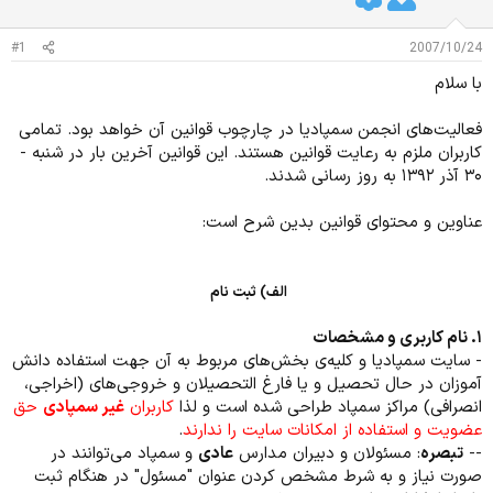
د
و
ه
ع
#1
2007/10/24
م
و
با سلام
ض
و
فعالیت‌های انجمن سمپادیا در چارچوب قوانین آن خواهد بود. تمامی
ع
کاربران ملزم به رعایت قوانین هستند. این قوانین آخرین بار در شنبه -
۳۰ آذر ۱۳۹۲ به روز رسانی شدند.
عناوین و محتوای قوانین بدین شرح است:
الف) ثبت نام
۱. نام کاربری و مشخصات
- سایت سمپادیا و کلیه‌ی بخش‌های مربوط به آن جهت استفاده دانش
آموزان در حال تحصیل و یا فارغ التحصیلان و خروجی‌های (اخراجی،
انصرافی) مراکز سمپاد طراحی شده است و لذا
کاربران
غیر سمپادی
حق
عضویت و استفاده از امکانات سایت را ندارند
.
--
تبصره
: مسئولان و دبیران مدارس
عادی
و سمپاد می‌توانند در
صورت نیاز و به شرط مشخص کردن عنوان "مسئول" در هنگام ثبت