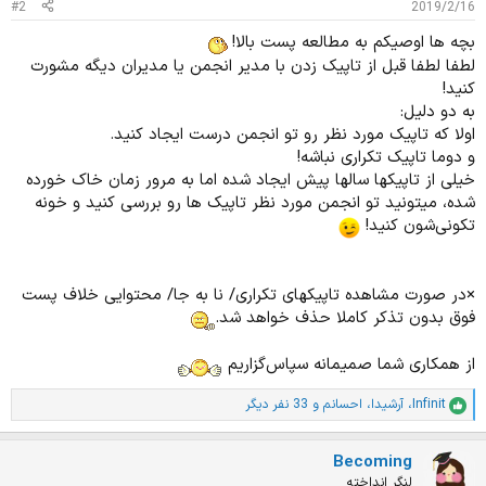
#2
2019/2/16
بچه ها اوصیکم به مطالعه پست بالا!
لطفا لطفا قبل از تاپیک زدن با مدیر انجمن یا مدیران دیگه مشورت
کنید!
به دو دلیل:
اولا که تاپیک مورد نظر رو تو انجمن درست ایجاد کنید.
و دوما تاپیک تکراری نباشه!
خیلی از تاپیکها سالها پیش ایجاد شده اما به مرور زمان خاک خورده
شده، میتونید تو انجمن مورد نظر تاپیک ها رو بررسی کنید و خونه
تکونی‌شون کنید!
×در صورت مشاهده تاپیکهای تکراری/ نا به جا/ محتوایی خلاف پست
فوق بدون تذکر کاملا حذف خواهد شد.
از همکاری شما صمیمانه سپاس‌گزاریم
Infinit
،
آرشیدا
،
احسانم
و 33 نفر دیگر
ا
م
ت
Becoming
ی
ا
لنگر انداخته