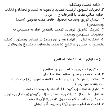
۱. اشاعه فحشاء ومنکرات
۲. تحریک، تشویق، ترغیب، تهدید یادعوت به فساد و فحشاء و ارتکاب
جرایم منافی عفت یا انحرافات ج ن س ی
۳. انتشار، توزیع ومعامله محتوای خلاف عفت عمومی (مبتذل
ومستهجن)
۴. تحریک، تشویق، ترغیب، تهدید یاتطمیع افراد به دستیابی به
محتویات مستهجن ومبتذل
۵. استفاده ابزاری از افراد (اعم از زن ومرد) در تصاویر ومحتوی، تحقیر
وتوهین به جنس زن، تبلیغ تشریفات وتجملات نامشروع وغیرقانونی.
ب) محتوای علیه مقدسات اسلامی
۱. محتوای الحادی ومخالف موازین اسلامی
۲. اهانت به دین مبین اسلام ومقدسات آن
۳. اهانت به هر یک از انبیاء عظام یا ائمه طاهرین (ع) یا حضرت
صدیقه طاهره (س)
۴. تبلیغ به نفع حزب گروه یا فرقه منحرف ومخالف اسلام
۵. نقل مطالب از نشریات ورسانه‌ها و احزاب وگروههای داخلی وخارجی
منحرف ومخالف اسلام به نحوی که تبلیغ ازآن‌ها باشد.
۶. اهانت به امام خمینی (ره) وتحریف آثار ایشان