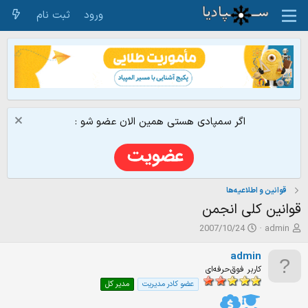
ورود
ثبت نام
اگر سمپادی هستی همین الان عضو شو :
قوانین و اطلاعیه‌ها
قوانين كلی انجمن
ش
ت
2007/10/24
admin
ر
ا
و
ر
admin
ع
ی
کاربر فوق‌حرفه‌ای
ک
خ
عضو کادر مدیریت
مدیر کل
ن
ش
ن
ر