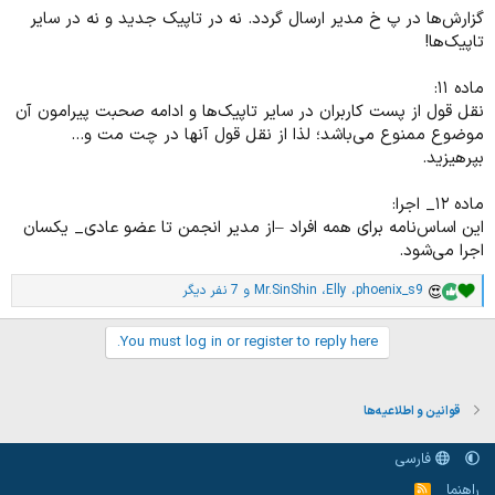
گزارش‌ها در پ خ مدیر ارسال گردد. نه در تاپیک جدید و نه در سایر
تاپیک‌ها!
ماده ۱۱:
نقل قول از پست کاربران در سایر تاپیک‌ها و ادامه صحبت پیرامون آن
موضوع ممنوع می‌باشد؛ لذا از نقل قول آنها در چت مت و...
بپرهیزید.
ماده ۱۲_ اجرا:
این اساس‌نامه برای همه افراد –از مدیر انجمن تا عضو عادی_ یکسان
اجرا می‌شود.
phoenix_s9
،
Elly
،
Mr.SinShin
و 7 نفر دیگر
ا
م
ت
You must log in or register to reply here.
ی
ا
ز
ا
قوانین و اطلاعیه‌ها
ت
:
فارسی
راهنما
خ