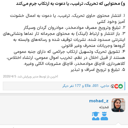
و) محتوایی که تحریک، ترغیب، یا دعوت به ارتکاب جرم می‌کند
۱. انتشار محتوی حاوی تحریک، ترغیب، یا دعوت به اعمال خشونت
آمیز وخود کشی
۲. تبلیغ وترویج مصرف موادمخدر، موادروان گردان وسیگار
۳. باز انتشار و ارتباط (لینک) به محتوای مجرمانه تار نما‌ها ونشانی‌های
اینترنتی مسدود شده، نشریات توقیف شده و رسانه‌های وابسته به
گروه‌ها وجریانات منحرف وغیر قانونی.
۴. تشویق تحریک وتسهیل ارتکاب جرائمی که دارای جنبه عمومی
هستند از قبیل اخلال در نظم، ‌تخریب اموال عمومی، ارتشاء اختلاس،
کلاهبرداری، قاچاق موادمخدر، قاچاق مشروبات الکلی وغیره.
۵. تبلیغ و ترویج اسراف و تبذیر
آخرین بار توسط مدیر ویرایش شد:
2020/4/5
حاجی
،
001
،
Ella
و 177 نفر دیگر
ا
م
ت
mohad_z
ی
ا
مُحَدِثه
ز
ا
ت
: