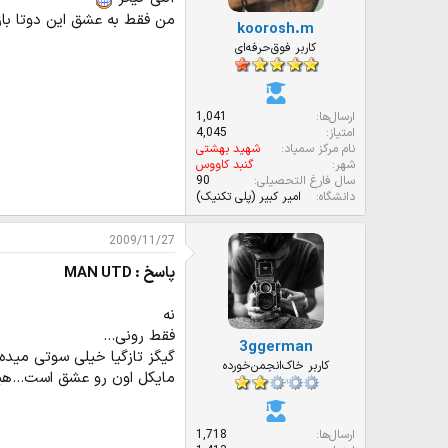
من فقط به عشق این دوتا با
koorosh.m
کاربر فوق‌حرفه‌ای
ارسال‌ها
1,041
امتیاز
4,045
نام مرکز سمپاد
شهید بهشتی
شهر
گنبد کاووس
سال فارغ التحصیلی
90
دانشگاه
امیر کبیر (پلی تکنیک)
2009/11/27
پاسخ : MAN UTD
نه
فقط رونی...
3ggerman
گیگز تازگیا خیلی سوتی میده.
کاربر خاک‌انجمن‌خورده
مایکل اون رو عشق است...هی
ارسال‌ها
1,718