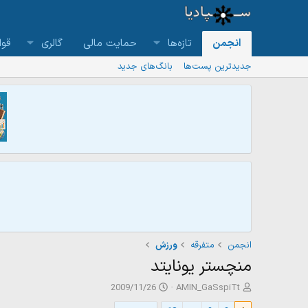
انجمن
تازه‌ها
حمایت مالی
گالری
قوا
جدیدترین پست‌ها
بانگ‌های جدید
انجمن
متفرقه
ورزش
منچستر یونایتد
ش
ت
2009/11/26
AMIN_GaSspiTt
ر
ا