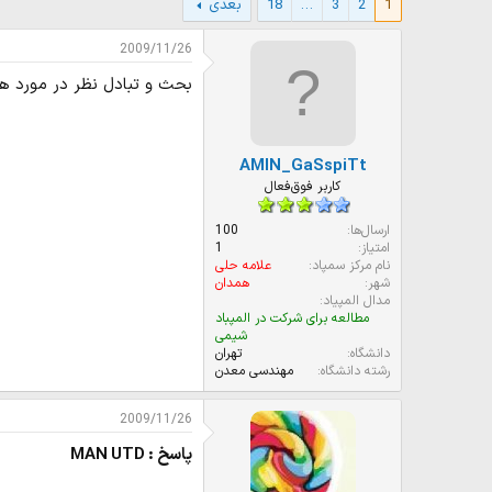
1
2
3
…
18
بعدی
و
ر
ع
ی
ک
خ
2009/11/26
ن
ش
بحث و تبادل نظر در مورد ه
ن
ر
د
و
ه
ع
م
AMIN_GaSspiTt
و
ض
کاربر فوق‌فعال
و
ع
ارسال‌ها
100
امتیاز
1
نام مرکز سمپاد
علامه حلی
شهر
همدان
مدال المپیاد
مطالعه برای شرکت در المپباد
شیمی
دانشگاه
تهران
رشته دانشگاه
مهندسی معدن
2009/11/26
پاسخ : MAN UTD