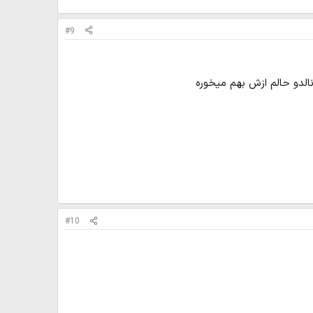
#9
الدو حالم ازش بهم میخوره
#10