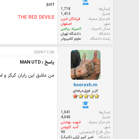
just
ارسال‌ها
1,718
امتیاز
1,413
THE RED DEVILS
نام مرکز سمپاد
فرزانگان امین
شهر
اصفهان
مدال المپیاد
المپیاد ریاضی
دانشگاه
دانشگاه تهران
رشته دانشگاه
علوم کامپیوتر
2009/11/26
پاسخ : MAN UTD
من عاشق این رایان گیگز و اس
koorosh.m
کاربر فوق‌حرفه‌ای
ارسال‌ها
1,041
امتیاز
4,045
نام مرکز سمپاد
شهید بهشتی
شهر
گنبد کاووس
سال فارغ التحصیلی
90
دانشگاه
امیر کبیر (پلی تکنیک)