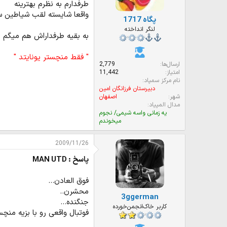
طرفدارم به نظرم بهترینه
واقعا شایسته لقب شیاطین 
پگاه 1717
لنگر انداخته
به بقیه طرفداراش هم میگم ب
" فقط منچستر یونایتد "
ارسال‌ها
2,779
امتیاز
11,442
نام مرکز سمپاد
دبیرستان فرزانگان امین
شهر
اصفهان
مدال المپیاد
یه زمانی واسه شیمی/ نجوم
میخوندم
2009/11/26
پاسخ : MAN UTD
فوق العادن...
محشرن..
3ggerman
جنگنده...
کاربر خاک‌انجمن‌خورده
فوتبال واقعی رو با بزیه منچ