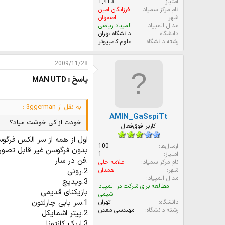
امتیاز
1,413
نام مرکز سمپاد
فرزانگان امین
شهر
اصفهان
مدال المپیاد
المپیاد ریاضی
دانشگاه
دانشگاه تهران
رشته دانشگاه
علوم کامپیوتر
2009/11/28
پاسخ : MAN UTD
به نقل از 3ggerman :
AMIN_GaSspiTt
خودت از کی خوشت میاد؟
کاربر فوق‌فعال
ارسال‌ها
100
بدون فرگوسن غیر قابل تصور
امتیاز
1
.فن در سار
نام مرکز سمپاد
علامه حلی
2.رونی
شهر
همدان
مدال المپیاد
3.ویدیچ
مطالعه برای شرکت در المپباد
بازیکنای قدیمی
شیمی
1.سر بابی چارلتون
دانشگاه
تهران
رشته دانشگاه
مهندسی معدن
2.پیتر اشمایکل
3.اریک کانتونا