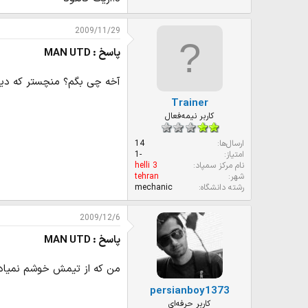
2009/11/29
پاسخ : MAN UTD
آخه چی بگم؟ منچستر که دیگه
Trainer
کاربر نیمه‌فعال
ارسال‌ها
14
امتیاز
-1
نام مرکز سمپاد
helli 3
شهر
tehran
رشته دانشگاه
mechanic
2009/12/6
پاسخ : MAN UTD
من که از تیمش خوشم نمیاد
persianboy1373
کاربر حرفه‌ای