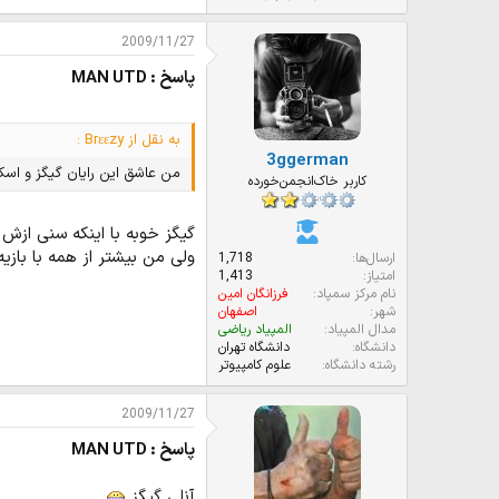
2009/11/27
پاسخ : MAN UTD
به نقل از Brεεzy :
3ggerman
من عاشق این رایان گیگز و اسکو
کاربر خاک‌انجمن‌خورده
گیگز خوبه با اینکه سنی ازش گ
ولی من بیشتر از همه با بازیه
ارسال‌ها
1,718
امتیاز
1,413
نام مرکز سمپاد
فرزانگان امین
شهر
اصفهان
مدال المپیاد
المپیاد ریاضی
دانشگاه
دانشگاه تهران
رشته دانشگاه
علوم کامپیوتر
2009/11/27
پاسخ : MAN UTD
آنلی گیگز