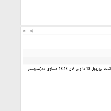
#8
اول از همه از سر الکس فرگوسن خوشم می آد.می دونستین وقتی اومد man utd منچستر 7 قهرمانی داشت لیورپول 18 تا ولی الان 18،18 مساوی اند(منچستر