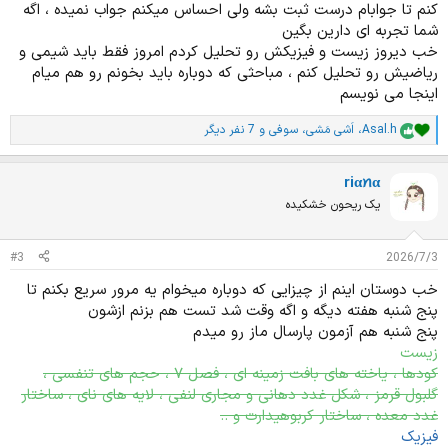
کنم تا جوابام درست ثبت بشه ولی احساس میکنم جواب نمیده ، اگه
شما تجربه ای دارین بگین
خب دیروز زیست و فیزیکش رو تحلیل کردم امروز فقط باید شیمی و
ریاضیش رو تحلیل کنم ، مباحثی که دوباره باید بخونم رو هم میام
اینجا می نویسم
Asal.h
،
اَشی مَشی
،
سوفی
و 7 نفر دیگر
ا
م
ت
riαꪀα
ی
ا
یک ریحون خشکیده
ز
ا
ت
#3
2026/7/3
:
خب دوستان اینم از چیزایی که دوباره میخوام یه مرور سریع بکنم تا
پنج شنبه هفته دیگه و اگه وقت شد تست هم بزنم ازشون
پنج شنبه هم آزمون پارسال ماز رو میدم
زیست
کودها ، یاخته های بافت زمینه ای ، فصل ۷ ، حجم های تنفسی ،
گلبول قرمز ، شکل غدد دهانی و مجاری لنفی ، لایه های نای ، ساختار
غدد معده ، ساختار کربوهیدارت و ..
فیزیک