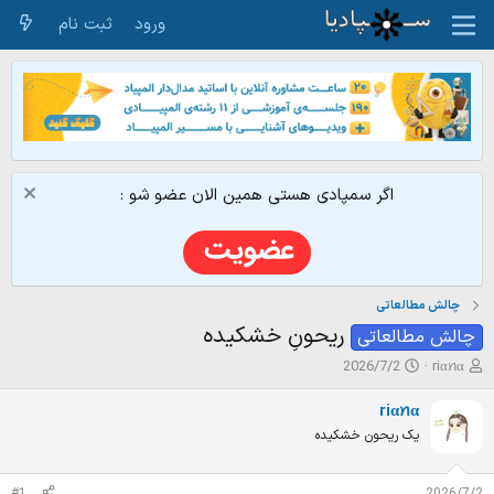
ورود
ثبت نام
اگر سمپادی هستی همین الان عضو شو :
چالش مطالعاتی
ریحونِ خشکیده
چالش مطالعاتی
ش
ت
2026/7/2
riαꪀα
ر
ا
و
ر
riαꪀα
ع
ی
یک ریحون خشکیده
ک
خ
ن
ش
ن
ر
#1
2026/7/2