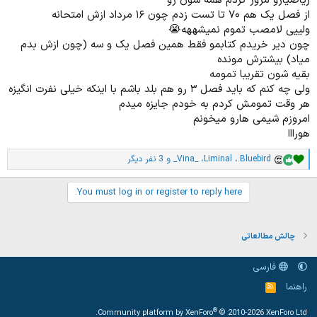
ریاضیارو مرور کردم همه شون رو
تمرین نوشتن آرایش الکترونی عنصر های ردیف ۴ جهت سریع تر شدن ،
از فصل یک هم ۷۰ تا تست زدم چون ۱۶ مرداد ازش امتحانه
رسم ساختار لوییس ترکیبات ، مرور جزوه استوکیومتری مصلایی ، نمودار
ولییی لامصب تموم نمیشههه😭
انحلال پذیری نمک ها و گازها ، فرآند هابر ، کاربرد گازها
چون دیر خریدم کتابمو فقط همین فصل یک و سه (چون ازش بدم
ریاضی
میاد) بیشترش مونده
قوانین مجموعه ها ، اتحاد چاق و لاغر ، حل معادله درجه دوم ، تعیین
علامت ، نامعادلات ، وارد کردن جزوه انتقال تابع
بقیه شون تقریبا تمومه
ولی چه کنم که باید فصل ۳ رو هم بلد باشم با اینکه خیلی نفرت انگیزه
هر وقت تمومش کردم به خودم جایزه میدم
امروزم شیمی هارو میخونم
هورااا
.Bluebird
،
Liminal
،
_Vina_
و 3 نفر دیگر
ا
م
ت
You must log in or register to reply here.
ی
ا
ز
ا
چالش مطالعاتی
ت
:
فارسی
راهنما
خ
و
ر
®
Community platform by XenForo
© 2010-2026 XenForo Ltd.
ا