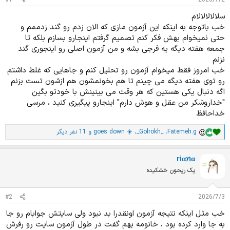
د
و
ه
ع
سلالالالالام
م
خب باتوجه به اینکه این آزمون مازی که الان زدم رو گند زدممم و
و
حتی نمیخوام بهش فکر کنم تصمیم گرفتم اینجارو بسازم بلکه تا
ض
جمعه هفته دیگه یه فرجی بشه و من آزمون اصلی رو اینجوری گند
و
نزنم
ع
خب امروز فقط میخوام آزمون رو تحلیل کنم و جاهایی که غلط داشتم
رو توی هفته دیگه می چینم تا هم بخونمشون هم ازشون تست بزنم
اگه دنبال یکی هستین که هر وقت می بینینش با خودتو بگین
"خداروشکر من عقل و هوش دارم" اینجارو پیگیری کنید ، مرسی
خداحافظ
Fatemeh.g
،
_Golrokh_
،
goes down ☀️
و 11 نفر دیگر
ا
م
ت
riαꪀα
ی
ا
یک ریحون خشکیده
ز
ا
ت
#2
2026/7/3
:
خب مثل اینکه نتیجه آزمون اونقدرا بد نبود ولی سایتش جوابام رو جا
به جا وارد کرده بود ، خانومه بهم گفت در طول آزمون سایت رو رفرش