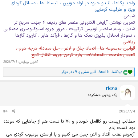
واحد یکاها ، آب و جیوه در لوله مویین ، انبساط ها ، مسائل گرمای
ویژه و ظرفیت گرمایی
شیمی
تمرین نوشتن آرایش الکترونی عنصر های ردیف ۴ جهت سریع تر
شدن ، رسم ساختار لوییس ترکیبات ، مرور جزوه استوکیومتری مصلایی
، نمودار انحلال پذیری نمک ها و گازها ، فرآند هابر ، کاربرد گازها
ریاضی
قوانین مجموعه ها ، اتحاد چاق و لاغر ، حل معادله درجه دوم ،
تعیین علامت ، نامعادلات ، وارد کردن جزوه انتقال تابع
آخرین ویرایش:
2026/7/6
دردآشنا
،
Asal.h
،
اَشی مَشی
و 9 نفر دیگر
ا
م
ت
riαꪀα
ی
ا
یک ریحون خشکیده
ز
ا
ت
#4
2026/7/4
:
مطالب زیست رو کااامل خوندم و ۷۰ تا تست هم از جاهایی که مونده
بود تست زدم
آزمونم عقب افتاد و الان چیل می کنیم و با آرامش یوتیوب گردی می