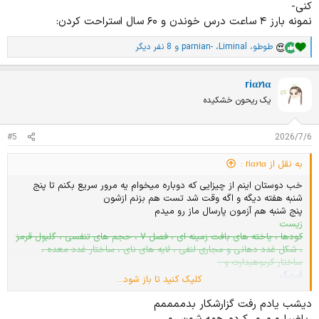
کنی-
نمونه بارز ۴ ساعت درس خوندن و ۶۰ سال استراحت کردن:
طوطو
،
Liminal
،
parnian-
و 8 نفر دیگر
ا
م
ت
riαꪀα
ی
ا
یک ریحون خشکیده
ز
ا
ت
#5
2026/7/6
:
به نقل از riαꪀα :
خب دوستان اینم از چیزایی که دوباره میخوام یه مرور سریع بکنم تا پنج
شنبه هفته دیگه و اگه وقت شد تست هم بزنم ازشون
پنج شنبه هم آزمون پارسال ماز رو میدم
زیست
کودها ، یاخته های بافت زمینه ای ، فصل ۷ ، حجم های تنفسی ، گلبول قرمز
، شکل غدد دهانی و مجاری لنفی ، لایه های نای ، ساختار غدد معده ،
ساختار کربوهیدارت و ..
فیزیک
کلیک کنید تا باز شود...
واحد یکاها ، آب و جیوه در لوله مویین ، انبساط ها ، مسائل گرمای ویژه و
ظرفیت گرمایی
دیشب یادم رفت گزارشکار بدممممم
شیمی