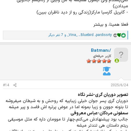
نمی‌پسندم ولی ایشون همیشه به من وایبی از رئالیسم جادویی
میدادن)
- گابریل گارسیا مارکز(زندگی رو از دید ناظران ببین)
فعلا همینا، و بیشتر
pardissrty
،
.Bluebird
،
_Vina_
و 7 نفر دیگر
ا
م
ت
Batman:/
ی
ا
کاربر حرفه‌ای
ز
ا
ت
:
#14
2025/6/24
تصویر دوریان گری-نشر نگاه
دوریان گری پسر جوان خیلی زیباییه که روحش و به شیطان میفروشه
تا بتونه جوون و زیبا بمونه اما در عوض پرتره اش فاسد و پیر میشه
سمفونی مردگان-عباس معروفی
جالب بود پیشنهادش می‌کنم،چهار تا موومان داره که مثل موسیقی
ریتم داستان هی تندتر میشه