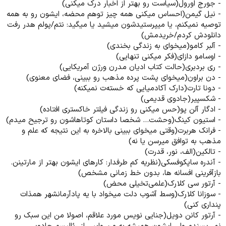
- جورج اورول(سیاست رو بهتر از اخبار درک میکنی)
- نیل گیمن(احساس میکنی همه چیز توهم محضه، ایشون رو به همه
توصیه نمیکنم، یا میپرستیدشون میشید یا میگید: نتم/پولم هدر رفت
دانلودش کردم/خریدمش)
- آلبر کامو(میخوای به زندگی بخندی)
- اوسامو دازای(فکر میکنی تنهایی)
- ری بردبری(حالت کتاب ادیان مدرن ورژن آمریکایی)
- دن براون(میخوای پشت پرده مذهب رو ببینی، فضای معنوی)
- دونا تارت(دارک آکادمیایی که خسته‌ت نمیکنه)
- شکسپیر(جادوی قدیمی)
- ادگار آلن پو(حس میکنی رو زندگی فیلتر خاکستری افتاده)
- استیون کینگ(وحشت... شخصا داستان کوتاهاشون رو ترجیح میدم)
- فرانک هربرت(وقتی میخوای ببینی بالاخره به این نتیجه که علم و
مذهب به توافق میرسن یا نه)
- تالکین(الف، نور، قدرت)
- آندره ساپکوفسکی(نظریه کم طرفدار: کارهای ایشون بهتر از مارتینن.
بازآفرینی افسانه ها، بدون خط زمانی مشخص)
- آرتور سی کلارک(علمی‌تخیلی محض)
- سوزانا کلارک(وسط آشوب دلت میخواد با یه پادآرمانشهر همذات
پنداری کنی)
- آرتور کانن دویل(جنایی نویس مورد علاقم، اصولا من این سبک رو