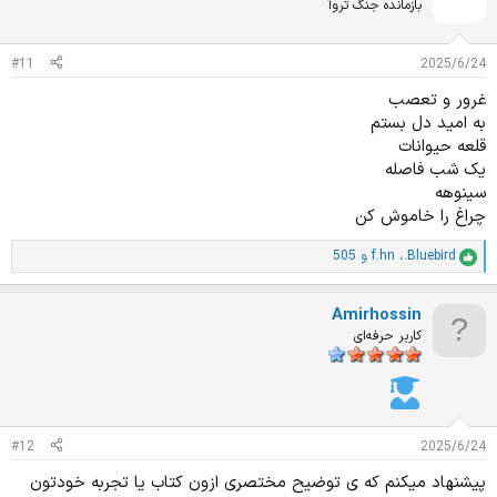
ا
بازمانده جنگ تروآ
ز
ا
ت
#11
2025/6/24
:
غرور و تعصب
به امید دل بستم
قلعه حیوانات
یک شب فاصله
سینوهه
چراغ را خاموش کن
.Bluebird
،
f.hn
و
505
ا
م
ت
Amirhossin
ی
ا
کاربر حرفه‌ای
ز
ا
ت
:
#12
2025/6/24
پیشنهاد میکنم که ی توضیح مختصری ازون کتاب یا تجربه خودتون