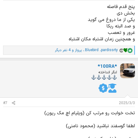
پنج قدم فاصله
بخش دی
یکی از ما دروغ می گوید
و صد البته ربکا
غرور و تعصب
و همچنین زمان اشتباه مکان اشتباه
pardissrty
،
.Bluebird
،
پرواز
و 4 نفر دیگر
ا
م
ت
*100RA*
ی
ا
لنگر انداخته
ز
ا
ت
:
#7
2025/3/3
تخت خوابت رو مرتب کن (ویلیام اچ مک ریون)
لطفا گوسفند نباشید (محمود نامنی)