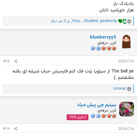
بادبادک باز
هزار خورشید تابان
pardissrty
،
.Bluebird
،
_Vina_
و 2 نفر دیگر
ا
م
ت
blueberryy5
ی
ا
کاربر حرفه‌ای
ز
ا
ت
#18
2026/7/6
:
The bell jar از سیلویا پلت فک کنم فارسیش حباب شیشه ای باشه.
عاشقشم :)
Liminal
ا
م
ت
ببینیم چی پیش میاد
ی
ا
کاربر حرفه‌ای
ز
کنکوری 1406
ا
ت
#19
2026/7/6
: