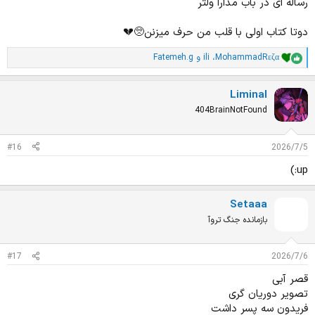
رساله ای در باب مدارا ولتر
دوتا کتاب اولی با قلب من حرف میزنن🥺💔
MohammadRεζα
،
ili
و
Fatemeh.g
ا
م
ت
Liminal
ی
ا
404BrainNotFound
ز
ا
ت
#16
2026/7/5
:
up:)
Setaaa
بازمانده جنگ تروآ
#17
2026/7/6
قصر آبی
تصویر دوریان گری
فریدون سه پسر داشت