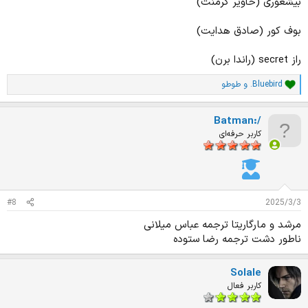
بیشعوری (خاویر کرمنت)
بوف کور (صادق هدایت)
راز secret (راندا برن)
.Bluebird
و
طوطو
ا
م
ت
Batman:/
ی
ا
کاربر حرفه‌ای
ز
ا
ت
:
#8
2025/3/3
مرشد و مارگاریتا ترجمه عباس میلانی
ناطور دشت ترجمه رضا ستوده
Solale
کاربر فعال