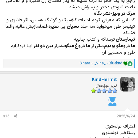
راجع به یک خانواده ترک نشینه که پدر داستان زن ستیزه و از نااگاهی
باعث نابودی دختر و پسراش میشه
مرگ در ونیز-نشر نگاه
کتابایی که معرفی کردم ادبیات کلاسیک و گوتیگ هستن، اگر فانتزی و
تینیجر طور میخواید سه جلد
نسیان
بی نظیره،فضاسازیش عالیه،واقعا
قشنگه
تیمارستان
ترسناکه و کتاب جالبیه
ما دروغگو بودیم،یکی از ما دروغ میگوید،راز بین دو نفر
اینا تروکرایم
طور و معمایی ان
.Bluebird
،
_Vina_
و
Sinara
ا
م
ت
KindHermit
ی
ا
کاربر فوق‌فعال
ز
ا
ت
:
#15
2025/6/24
اعتراف تولستوی
رستاخیز تولستوی