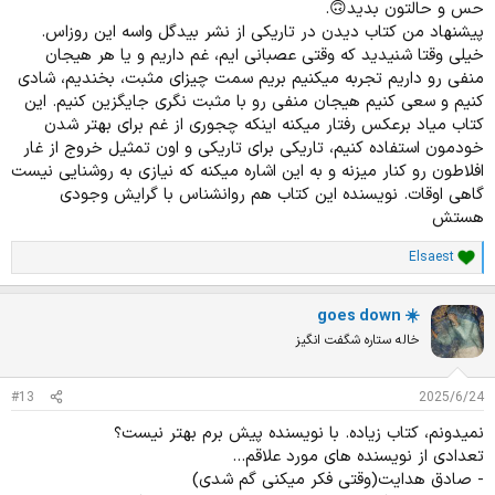
حس و حالتون بدید🙃.
پیشنهاد من کتاب دیدن در تاریکی از نشر بیدگل واسه این روزاس.
خیلی وقتا شنیدید که وقتی عصبانی ایم، غم داریم و یا هر هیجان
منفی رو داریم تجربه میکنیم بریم سمت چیزای مثبت، بخندیم، شادی
کنیم و سعی کنیم هیجان منفی رو با مثبت نگری جایگزین کنیم. این
کتاب میاد برعکس رفتار میکنه اینکه چجوری از غم برای بهتر شدن
خودمون استفاده کنیم، تاریکی برای تاریکی و اون تمثيل خروج از غار
افلاطون رو کنار میزنه و به این اشاره میکنه که نیازی به روشنایی نیست
گاهی اوقات. نویسنده این کتاب هم روانشناس با گرایش وجودی
هستش
Elsaest
ا
م
ت
goes down ☀️
ی
ا
خاله ستاره شگفت انگیز
ز
ا
ت
#13
2025/6/24
:
نمیدونم، کتاب زیاده. با نویسنده پیش برم بهتر نیست؟
تعدادی از نویسنده های مورد علاقم...
- صادق هدایت(وقتی فکر میکنی گم شدی)