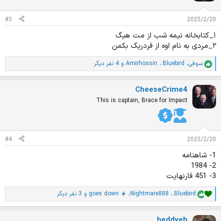
ا
ت
#3
2025/2/20
:
۱_کتابخانه نیمه شب از مت هیگ
۲_مردی به نام اوه از فردریک بکمن
سوفی
،
.Bluebird
،
Amirhossin
و 4 نفر دیگر
ا
م
ت
CheeseCrime4
ی
ا
This is captain, Brace for Impact
ز
ا
ت
:
#4
2025/2/20
1- شاهنامه
2- 1984
3- 451 فارنهایت
.Bluebird
،
Nightmare888
،
goes down ☀️
و 3 نفر دیگر
ا
م
ت
heddyeh
ی