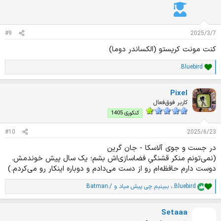
#9
2025/3/7
کنت مونت کریستو (الکساندر دوما)
.Bluebird
ا
م
ت
Pixel
ی
ا
کاربر فوق‌فعال
ز
کنکوری 1405
ا
ت
#10
2025/6/23
:
در جست و جوی آلاسکا - جان گرین
(نمی‌تونم منکر قشنگی‌ِ فضاسازی‌اش بشم؛ یک سال پیش خوندمش.
دوست‌ دارم حافظه‌ام رو از دست می‌دادم و دوباره اینکار رو می‌کردم.)
.Bluebird
،
ببینیم چی پیش میاد
و
Batman:/
ا
م
ت
Setaaa
ی