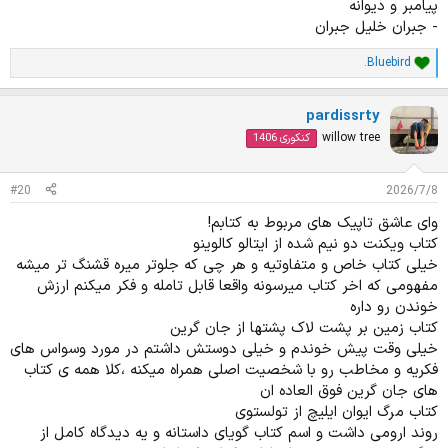
پیامبر و دیوانه
- جبران خلیل جبران
.Bluebird
ا
م
ت
pardissrty
ی
ا
willow tree
کنکوری 1406
ز
ا
ت
#20
2026/7/8
:
وای عاشق تاپیک های مربوط به کتابم!
کتاب ویکنت دو نیم شده از ایتالو کالوینو
خیلی کتاب خاص و متفاوتیه و هر چی که جلوتر میره قشنگ تر میشه
مفهومی که اخر کتاب میرسونه واقعا قابل تامله و فکر میکنم ارزش
خوندن رو داره
کتاب زمین بر پشت لاک پشتها از جان گرین
خیلی وقت پیش خوندم و خیلی دوستش داشتم در مورد وسواس های
فکریه و مخاطب رو با شخصیت اصلی همراه میکنه ،کلا همه ی کتاب
های جان گرین فوق العاده ان
کتاب مرگ ایوان ایلیچ از تولستوی
روند ارومی داشت و اسم کتاب گویای داستانه و یه دیدگاه کامل از