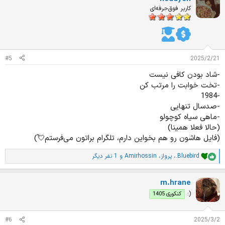
ا
کاربر فوق‌حرفه‌ای
ز
ا
ت
:
#5
2025/2/21
-شاد بودن کافی نیست
-تخت خوابت را مرتب کن
-1984
-صدسال تنهایی
-ماهی سیاه کوچولو
(حالا فعلا همینا)
(فایل هاشون رو هم بخواین دارم، تلگرام براتون می‌فرستم💘)
.Bluebird
،
پرواز
،
Amirhossin
و 1 نفر دیگر
ا
م
ت
m.hrane
ی
ا
:)
کنکوری 1405
ز
ا
ت
#6
2025/3/2
: