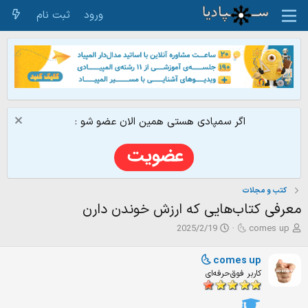
ورود
ثبت نام
اگر سمپادی هستی همین الان عضو شو :
کتب و مجلات
معرفی کتاب‌‌هایی که ارزش خوندن دارن
ش
ت
2025/2/19
🌜 comes up
ر
ا
و
ر
🌜 comes up
ع
ی
کاربر فوق‌حرفه‌ای
ک
خ
ن
ش
ن
ر