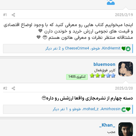
د
و
ه
ع
م
#1
2025/2/19
و
اینجا میخواییم کتاب هایی رو معرفی کنید که با وجود اوضاع اقتصادی
ض
و
و قیمت های نجومی ارزش خرید و خوندن دارن 💙
ع
مشتاقانه منتظر نظرات و معرفی هاتون هستم 🥹 💙
KindHermit
،
طوطو
،
CheeseCrime4
و 2 نفر دیگر
ا
م
ت
bluemoon
ی
ا
کاربر فوق‌فعال
ز
کنکوری 1405
ا
ت
#2
2025/2/20
:
دسته چهارم از نشرمجازی واقعا ارزشش رو داره
🥹
Amirhossin
،
mohad_z
،
طوطو
و 1 نفر دیگر
ا
م
ت
_Khan_
ی
ا
عجب
ز