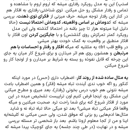
استپ) این یه مدل رویکرد رفتاری میشه که اروم اروم با مشاهده و
تماس و رفتار مشکل رو حل میکنن. توی شناختی-رفتاری به افکار هم
در کنار این رفتار توجه میشه. حرف میزنی از
فکرای توی ذهنت
، بررسی
میشه که ک
دوماش بر اساس واقعیته، کدوماش احتمالا نیست
(حالا
دلیل اینا میتونه هزار تا چیز باشه در احتمالا گذشته ولی این مدل
رویکرد کمتر تمرکزش روی گذشتس) و با
جایگزین کردن
اون افکار با
افکار منطبق بر واقعیت به کمک خودت بهتر میشی.
در واقع قلب cbt یه مثلثیه که میگه
افکار و رفتار و احساسات با هم
مرتبطن
و همشون روی هم اثر میذارن و برای شروع کار میان یه جای
این چرخه که قابل نفوذه رو بسته به شرایط بر میدارن و از اونجا کار رو
شروع میکنن.
یه مثال ساده شده از روند کار
: اضطراب داری (حس) در مورد اینکه
کنکور رو اگه خوب ندی آیندت تباه میشه (فکر) و همین اضطراب باعث
میشه نتونی هم خوب درس بخونی (رفتار)، بعد میری و مطرح میکنی
این مشکل رو، اینجا فرض کنیم اون تراپیست تشخیص میده در این
مورد از افکار شروع کنه برای شما راحت تره. صحبت میکنین و میگه
واقعا فکر میکنی تباه میشی؟ بعد تو میگی حالا تباه تباه نه و شاید
مثال‌ها ادم‌هایی رو بزنی که موفق شدن، ولی حس میکنی نه کلیشه‌ایه
اینا و من از کجا معلوم ازونا باشم. بعد باز شخصی تر مسئله بررسی
میشه و در نهایت (در طی چند جلسه) یه جای کوچیک پیدا میشه که