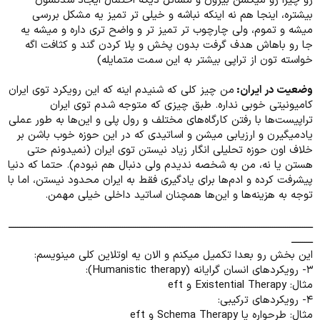
رو چیزا رو میکشن بیرون و مسائل دیگه احتمال ایجاد شدنشون
بیشتره، اینجا هم نه اینکه نباشه و خیلی تر تمیز یه مشکل بررسی
میشه و تموم، ولی چارچوب تر تمیز تر و واضح تری داره و میشه یه
جا رو باهاش هدف گرفت بدون پخش و پلا کردن گند و کثافت اگه
خواسته تون از تراپی بیشتر به این سمت متمایله)
وضعیت در ایران:
من چیز کلی که شنیدم اینه که این رویکرد توی ایران
کامیونیتی خوبی نداره. طبق چیزی که متوجه شدم توی ایران
تراپیست‌ها با رفتن کارگاه‌های مختلف و رول پلی و این‌ها به طور عملی
یادمیگیرن و ارزیابی میشن و اساتیدی که در این حوزه خوب باشن بر
خلاف اون حوزه تحلیلی انگار زیاد نیستن توی ایران (نمیدونم حتی
هستن یا نه، من به شخصه ندیدم ولی دنبال هم نبودم). حتما که دنیا
پیشرفت کرده و ادم‌ها برای یادگیری فقط به ایران محدود نیستن، اما با
توجه به هزینه‌ها و این‌ها همچنان اساتید داخلی خیلی مهمن.
ــــــــــــــــــــــــــــــــــــــــــــــــــــــــــــــــــــــــــــــــــــــــــــــــــــــــــــــــــــــــــــــــــــــــــــــ
ــــــــــ
این بخش رو بعدا تکمیل میکنم و الان یه اوتلاین کلی مینویسم:
۳- رویکردهای انسان گرایانه (Humanistic therapy):
مثال: Existential Therapy و eft
۴- رویکردهای ترکیبی:
مثال: طرحواره یا Schema Therapy و eft