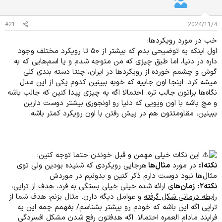
د
و
ه
ع
م
#21
2024/11/4
و
خب در مورد رویکردها:
ض
و
اول اینکه یه توضیحی بدم که بیشتر از ۵۰ تا رویکرد مختلف وجود
ع
داره در دنیا، اما طبق چیزی که من متوجه شدم و یا اسم‌هایی که به
گوش و چشمم خورده از رویکردها در ایران، چنتا دسته بندی کلی
میشه کرد. اینجا اون جاییه که خوبه ببینین کدوم یکی از این مدل
نگاه‌ها براتون جالب تره. احتمالا اگه یه چیزی پیدا کنین که جالب باشه
و مچ باشه با اون ویویی که دنیا رو اونجوری بیشتر دوست دارین
ببینین، مقاومتتون هم در پیش رفتن با اون رویکرد کمتر باشه.
این‌ نکات خیلی مهمن و قبل خوندن حتما توجه کنین:
نکته۱:
در مورد
مثال‌ها
هرجایی رویکردی که شنیده بودین ولی توی
مثال‌ها نبود دوست دارم ذکر کنین و بدونیم در موردش
نکته۲:
زمان‌ها
ی ارائه شده خیلی
خیلی بستگی به فرد، هدف از تراپی،
رابطه درمانی شکل گرفته
و عوامل دیگه دارن. مثال بزنم: هدف شما از
تراپی اگه این باشه که خودم رو بیشتر بشناسم/ بفهمم چمه این یه
فرایند مادام العمره احتمالا. اگه هدفتون رفع شدن مشکل افسردگی