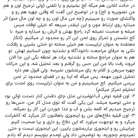
در حالت انلاین هم میگه کج بشینیم و یا تلفنی (ولی ترجیح اون و هم
من تصویریه و کج) و در توضیح این گفت که وقتی چهره هم رو و
واکنشای صورت رو میبینیم (چه من مال اون رو و چه اون مال منو) اثر
میذاره ر‌وی ارتباط مون و این اینقدر سریعه که خیلی اوقات میس
میشه و صحبت نمیشه کرد راجع بهش و اثرش رو میذاره و میره. با
کج نشستن و تمرکز روی لحن این اثر رو محدود تر میکنیم. (انگار
معتقده به عنوان تراپیست هم خیلی سخته تو خنثی بشینی و رفلکت
نکنی به حرفای مراجعت ناخودآگاه و نشدنیه چون انسانیم تهش. تو
هم به عنوان مراجع سخته و نشدنیه برات هر لحظه بگی این جا الان
ابروت رفت بالا من این حس رو گرفتم و بعد تحلیل شه، و این حرکات
چهره سریعن و کلام به پای سرعتشون نمیرسه. ولی قبول هم داره
تحلیل شون مهمه، پس میگه که اینا رو در فضای محدود تر لحن
بررسی میکنیم. کج میشینیم و من به عنوان تراپیست روی لحنت برای
تحلیلم تمرکز میکنم)
۲- اون قبلیه توش آب/نوشیدنی مثل چای داشتن کنار دستت اوکی بود
و حتی توصیه میشد. این یکی گفت که توی مدل کار من، حس‌ها رو
ترجیح میدیم که کلمه بشن و آب و غذا خوردن این کار رو نمیکنه.
۳- اون قبلیه دفاع‌های من رو اینجوری باهاشون کار میکرد که کانفرانت
میکرد و به توجهت میاورد که این دفاع رو داری و بیا صحبت کنیم
چراییش رو و اینجوری بیاریمشون پایین، این اینجوری نیست و حتی
نمیدونم چجوریه، یه توضیحی داد ولی اومدم بنویسم دیدم که یادم