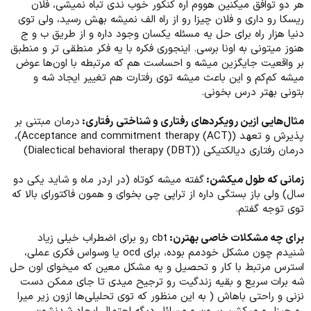
هر دو توافق میکنین هووم اره کنکور خوب ندی تباه نمیشی، فلان
ریسکا رو داری و فلان چیزا رو از راه الف نمیشه بهش رسید، ولی توی
دنیا هزار راه برای حل یه مسئله یکسان وجود داره و از طریق ب و ج
هنوز میتونی به اونا برسی. اینجوری فکره با یه فکر منطقی تر و منطبق
بر واقعیت جایگزین میشه و احساست هم که مرتبطه با اون‌ها عوض
میشه کم‌کم و این باعث میشه توی رفتارت هم تغییر ایجاد شه و
بتونی بهتر درس بخونی.
مثال‌هایی ازین رویکردهای رفتاری و شناختی رفتاری:
درمان مبتنی بر
پذیرش و تعهد (Acceptance and commitment therapy (ACT))،
درمان رفتاری دیالکتیکی (Dialectical behavioral therapy (DBT))َ
زمانی که طول میکشن:
گفته میشه کوتاه (در اردر ماه و شاید یکی دو
سال) ولی باز بستگی داره از تراپی چی بخوای و همون فاکتورای بالا که
توی توجه گفتم.
برای چه مشکلات خاصی بهترن:
cbt رو برای اضطراب خیلی زیاد
شنیدم چون مشکل خودمم بوده، برای ocd یا وسواس فکری عملی،
استرس مرتبط با کار و تحصیل و یه مشکل معین که میخوای اون حل
شه برات سریع و بقیه زندگیت رو ترجیح میدی تا جای ممکن دست
نزنی و راحتی باهاش ( به این منظور که توی تحلیلی‌ها ازون زیر میرا