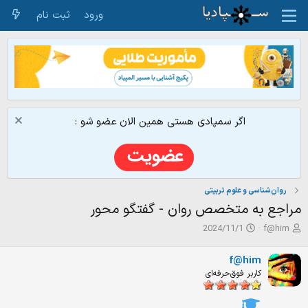
ورود
ثبت نام
اگر سمپادی هستی همین الان عضو شو :
روان‌شناسی و علوم تربیتی
مراجع به متخصص روان - گفتگو محور
ش
ت
2024/11/1
f@him
ر
ا
و
ر
f@him
ع
ی
کاربر فوق‌حرفه‌ای
ک
خ
ن
ش
ن
ر