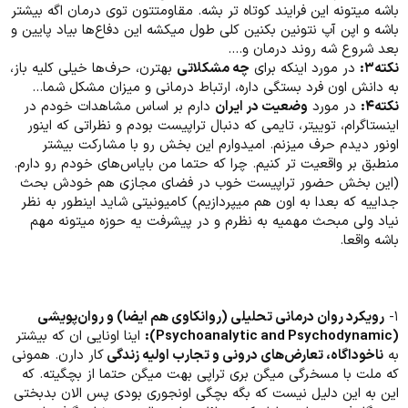
باشه میتونه این فرایند کوتاه تر بشه. مقاومتتون توی درمان اگه بیشتر
باشه و اپن آپ نتونین بکنین کلی طول میکشه این دفاع‌ها بیاد پایین و
بعد شروع شه روند درمان و....
نکته۳:
در مورد اینکه برای
چه مشکلاتی
بهترن، حرف‌ها خیلی کلیه باز،
به دانش اون فرد بستگی داره، ارتباط درمانی و میزان مشکل شما...
نکته۴:
در مورد
وضعیت در ایران
دارم بر اساس مشاهدات خودم در
اینستاگرام، توییتر، تایمی که دنبال تراپیست بودم و نظراتی که اینور
اونور دیدم حرف میزنم. امیدوارم این بخش رو با مشارکت بیشتر
منطبق بر واقعیت تر کنیم. چرا که حتما من بایاس‌های خودم رو دارم.
(این بخش حضور تراپیست خوب در فضای مجازی هم خودش بحث
جداییه که بعدا به اون هم میپردازیم) کامیونیتی شاید اینطور به نظر
نیاد ولی مبحث مهمیه به نظرم و در پیشرفت یه حوزه میتونه مهم
باشه واقعا.
۱-
رویکرد روان درمانی تحلیلی (روانکاوی هم ایضا) و روان‌پویشی
(Psychoanalytic and Psychodynamic):
اینا اونایی ان که بیشتر
به
ناخوداگاه، تعارض‌های درونی و تجارب اولیه زندگی
کار دارن. همونی
که ملت با مسخرگی میگن بری تراپی بهت میگن حتما از بچگیته. که
این به این دلیل نیست که بگه بچگی اونجوری بودی پس الان بدبختی