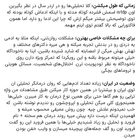
زمانی که طول میکشن:
کلا تحلیلی‌ها رو در اردر سال در نظر بگیرین.
اون istdp اسمش فشرده کوتاه مدته و با اینکه ادعاش کوتاه بودنه که
توی توضیحش بیشتر میگم ازش که چرا این ادعا رو داره، اما همون
فاکتورایی که بالا گفتم توی اینم مهمه.
برای چه مشکلات خاصی بهترن:
مشکلات روان‌تنی، اینکه مثلا یه ادمی
یه دردی رو در بدنش تجربه میکنه و هی میره دکترهای مختلف و
تهش بهش میگن از اعصابته که شاید شنیده باشین، اینا به ناخوداگاه
خیلی میتونه مربوط باشه و این رویکردا که تمرکز ویژه دارن روی
ناخوداگاه به نظر تودپوینت ترن. اختلال‌های شخصیت، مسائل هویتی
و تروماهای بچگی
وضعیت در ایران:
زیاده تعداد ادم‌هایی که روان درمانگر تحلیلی ان
توی ایران و بیشتریا در همین حوزه کار میکنن طبق مشاهدات من واژه
تراپی رو هم گاها حتی برای همین نوع درمان به کار میبرن. خیلی‌ها
همینجوری کلی میگن تحلیلی و اپروچشون رو ندیدم نوشته باشن. که
خب نمیدونم علتش چیه. چون روش عمیقی محسوب میشه و
فهمیدن اینکه درست داره پیش میره روند درمان هم سخته + نام
فروید و تحلیل رو زیاد شنیدیم خیلی‌ها با همین فروید این رو گفت
فروید اون رو گف جمله‌های پیچیده میسازن و وایب خفن بودن
میدن.