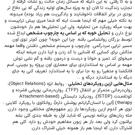
و به گا رفتی. به این دلیله که مسائل زمان حالت رو نشات گرفته از
تجارب زندگیت تا الان (و به ویژه سال‌های اولیه زندگی که بی دفاع تر
بودی در برابر اتفاقات ناخوشایند و یادگیریت هم زیاد بوده) میدونه.
یه نکته خیلی مهم که اینجا هست اینه که شما میری پیش تراپیست و
بهت میگه رویکرد من تحلیلیه. ولی این تحلیلی‌ها هم باز خودشون
نوع دارن و
تحلیل خوبه که بر اساس یه چارچوب مشخص
ابداع شده
توسط بزرگان روانشناسی باشه. چرا این خوبه؟ چون کم‌تر توی اون
مسیر تراپی سردرگمی. چارچوب و سیستم مشخص داشتن واقعا مهمه.
مثالش برای کسایی که اشنایی با کد زدن و اینا دارن میشه اینکه
میخوای کد تمیز و خوانا و درست و درمون باشه و گم نشی توش
مهمه بر اساس یه استانداردی بیای معماری اون پروژه رو بچینی، اسم
فانکشنا و متغیرا رو یه جا نیای با یه استاندارد تعریف کنی یه جای
دیگه با یه استاندارد دیگه و ...
مثال‌هایی ازین رویکردهای تحلیلی
: روابط ابژه (Object Relations)،
روان‌درمانی متمرکز بر انتقال (TFP)، روان‌درمانی پویشی فشرده و
کوتاه‌مدت (ISTDP)، رودیکرد دلبستگی (Attachment-based
therapy) [این با انسان‌گرایانم پوشش داره]، روانکاوی با رویکرد کلاینی :
توی هر کدوم ازین رویکردها باز زیر مفهوم‌های مختلفی وجود دارن.
مثه زبان‌های برنامه نویسی که شاید اول یه طبقه بندی کلی بشه
براشون کرد ولی بعد باز هر زبون مفاهیم خودش رو داره. کلی هم
اشتراک دارن که اینجا هم باز همونه خیلی اشتراک دارن.