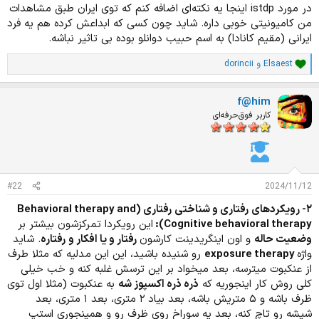
در مورد istdp اینجا یه نکته‌ای اضافه کنم که توی ایران طبق مشاهدات
من کامیونیتی خوبی داره. شاید چون کسی که ابداعش کرده هم یه فرد
ایرانی (مقیم کانادا) به اسم حبیب دوانلو بوده بی تاثیر نباشه.
Elsaest
و
dorincii
ا
م
ت
f@him
ی
ا
کاربر فوق‌حرفه‌ای
ز
ا
ت
:
#22
2024/11/12
۲- رویکردهای رفتاری و شناختی رفتاری (Behavioral therapy and
Cognitive behavioral therapy):
این رویکردا تمرکزشون بیشتر بر
وضعیت حاله
و اون اینگریدینت کارشون
رفتار و یا افکار و رفتاره
. شاید
واژه
exposure therapy
رو شنیده باشید، این این مدلیه که مثلا طرف
از عنکبوت میترسه، بعد میخواد بر این ترسش غلبه کنه و خب خیلی
کلی روش کار اینجوریه که
ذره ذره اکسپوز شه
به عنکبوت (مثلا اول توی
ظرف باشه و ۵ متریش باشه، بعد بیاد ۲ متری، بعد ۱ متری، بعد
شیشه رو تاچ کنه، بعد یه سوراخ روی ظرف رو و همینجوری استپ