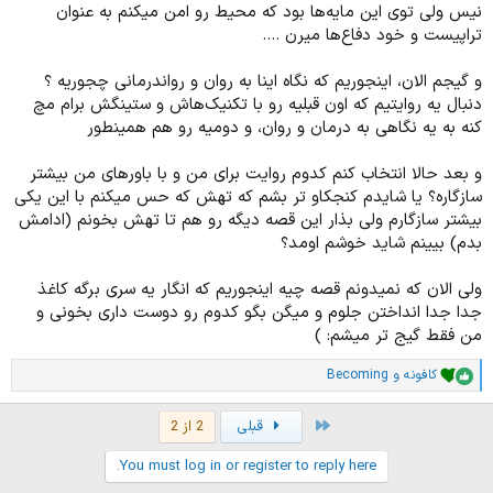
نیس ولی توی این مایه‌ها بود که محیط رو امن میکنم به عنوان
تراپیست و خود دفاع‌ها میرن ....
و گیجم الان، اینجوریم که نگاه اینا به روان و رواندرمانی چجوریه ؟
دنبال یه روایتیم که اون قبلیه رو با تکنیک‌هاش و ستینگش برام مچ
کنه به یه نگاهی به درمان و روان، و دومیه رو هم همینطور
و بعد حالا انتخاب کنم کدوم روایت برای من و با باورهای من بیشتر
سازگاره؟ یا شایدم کنجکاو تر بشم که تهش که حس میکنم با این یکی
بیشتر سازگارم ولی بذار این قصه دیگه رو هم تا تهش بخونم (ادامش
بدم) بیینم شاید خوشم اومد؟
ولی الان که نمیدونم قصه چیه اینجوریم که انگار یه سری برگه کاغذ
جدا جدا انداختن جلوم و میگن بگو کدوم رو دوست داری بخونی و
من فقط گیج تر میشم: )
کافونه
و
Becoming
ا
م
ت
First
قبلی
2 از 2
ی
ا
You must log in or register to reply here.
ز
ا