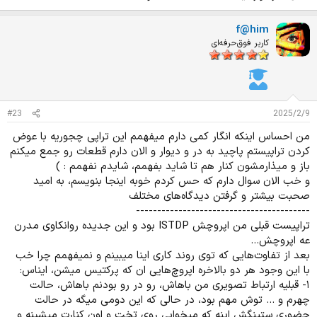
f@him
کاربر فوق‌حرفه‌ای
#23
2025/2/9
من احساس اینکه انگار کمی دارم میفهمم این تراپی چجوریه با عوض
کردن تراپیستم پاچید به در و دیوار و الان دارم قطعات رو جمع میکنم
باز و میذارمشون کنار هم تا شاید بفهمم، شایدم نفهمم : )
و خب الان سوال دارم که حس کردم خوبه اینجا بنویسم، به امید
صحبت بیشتر و گرفتن دیدگاه‌های مختلف
-----------------------------------------
تراپیست قبلی من اپروچش ISTDP بود و این جدیده روانکاوی مدرن
عه اپروچش...
بعد از تفاوت‌هایی که توی روند کاری اینا میبینم و نمیفهمم چرا خب
با این وجود هر دو بالاخره اپروچ‌هایی ان که پرکتیس میشن، ایناس:
۱- قبلیه ارتباط تصویری من باهاش، رو در رو بودنم باهاش، حالت
چهرم و ... توش مهم بود، در حالی که این دومی میگه در حالت
حضوری ستینگش اینه که میخوابی روی تخت و اون کنارت میشینه و