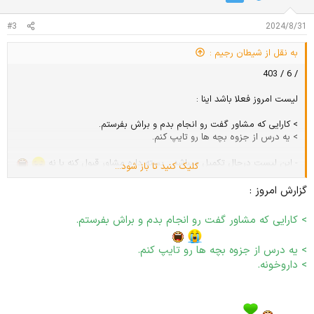
:
#3
2024/8/31
به نقل از شیطان رجیم :
/ 6 / 403
لیست امروز فعلا باشد اینا :
> کارایی که مشاور گفت رو انجام بدم و براش بفرستم.
> یه درس از جزوه بچه ها رو تایپ کنم.
- این لیست درحال تکمیل میباشد... بسته داره مشاور قبول کنه یا نه
کلیک کنید تا باز شود...
کارای کمتر مربوط به درس :
گزارش امروز :
> داروخونه
> کارایی که مشاور گفت رو انجام بدم و براش بفرستم.
فاکینگ هل،
برای همیشه طول کشید
> یه درس از جزوه بچه ها رو تایپ کنم.
> داروخونه.
X(
تقصیر مشاورم نبودا، کلا کار کت کلفتی بود. عب یخدی بابا بخیر