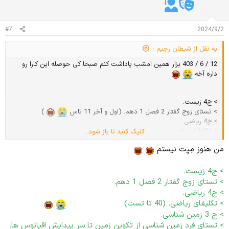
ت
:
#7
2024/9/2
به نقل از شیطان رجیم :
12 / 6 / 403 بزار همین امشب یاداشت کنم صبحا کی حوصله این کارا رو
داره آخه
> ج4 زیست.
> تستای زوج گفتار 2 فصل 1 دهم. (اول و آخر 11 تاس
)
> ج4 ریاضی.
> تکلیفای ریاضی.
کلیک کنید تا باز شود...
> ج 3 زمین شناسی.
من هنوز مِیِت نیستم
> تستای فرد زمین شناسی از تکوین زمین تا سر پیدایش اقیانوس ها.
> تایپ کردن یه درس از جزوه بچه ها.
> ج4 زیست.
تقلب الله، ببینیم چه میشه.
> تستای زوج گفتار 2 فصل 1 دهم.
> ج4 ریاضی.
کمرم
> تکلیفای ریاضی. (40 تا تست)
خیلی خیلی کمرم
> ج 3 زمین شناسی.
> تستای فرد زمین شناسی از تکوین زمین تا سر پیدایش اقیانوس ها.