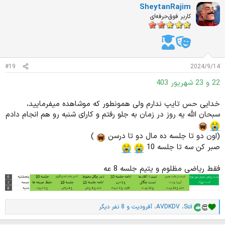
SheytanRajim
ی
ا
کاربر فوق‌حرفه‌ای
ز
ا
ت
:
#19
2024/9/14
22 و 23 شهریور 403
خدایی حس تایپ ندارم ولی همونطور که موشاهده میفرمایید،
سبحان الله یه روز در زمان به جلو رفتم و کارای شنبه رو هم انجام دادم
(اون دو تا جلسه ده مال دو تا درسن
)
صبر کن سه تا جلسه 10
فقط ریاضی مظلوم و یتیم جلسه 8 عه
Sui
،
AVDKDV
،
آفرودیت
و 8 نفر دیگر
ا
م