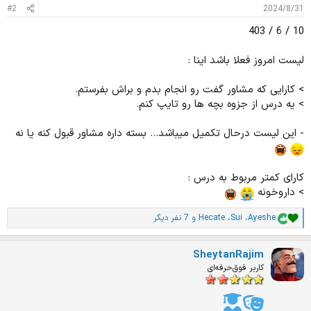
#2
2024/8/31
10 / 6 / 403
لیست امروز فعلا باشد اینا :
> کارایی که مشاور گفت رو انجام بدم و براش بفرستم.
> یه درس از جزوه بچه ها رو تایپ کنم.
- این لیست درحال تکمیل میباشد... بسته داره مشاور قبول کنه یا نه
کارای کمتر مربوط به درس :
> داروخونه
Ayeshe
،
Sui
،
Hecate
و 7 نفر دیگر
ا
م
ت
SheytanRajim
ی
ا
کاربر فوق‌حرفه‌ای
ز
ا
ت