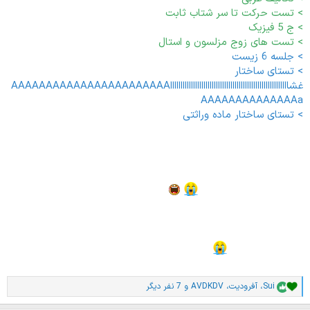
> تست حرکت تا سر شتاب ثابت
> ج 5 فیزیک
> تست های زوج مزلسون و استال
> جلسه 6 زیست
> تستای ساختار
غشاااااااااااااااااااااااااااااااااااااااااااااااااااااااااAAAAAAAAAAAAAAAAAAAAAAA
AAAAAAAAAAAAAAa
> تستای ساختار ماده وراثتی
یه گفتار هم بزنید برای ساختار تفکر
بیمار های روحی روانی هی ساختار ساختار
17 / 6 / 403
هفته ی اول تموم میشه
> جلسه 2 فارسی
> تکالیف فارسی
> جلسه 6 ریاضی
> برنامه هفته ی 2
Sui
،
آفرودیت
،
AVDKDV
و 7 نفر دیگر
ا
م