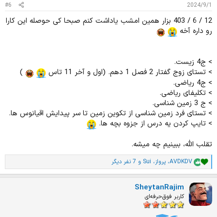
#6
2024/9/1
12 / 6 / 403 بزار همین امشب یاداشت کنم صبحا کی حوصله این کارا
رو داره آخه
> ج4 زیست.
> تستای زوج گفتار 2 فصل 1 دهم. (اول و آخر 11 تاس
)
> ج4 ریاضی.
> تکلیفای ریاضی.
> ج 3 زمین شناسی.
> تستای فرد زمین شناسی از تکوین زمین تا سر پیدایش اقیانوس ها.
> تایپ کردن یه درس از جزوه بچه ها.
تقلب الله، ببینیم چه میشه.
AVDKDV
،
پرواز
،
Sui
و 7 نفر دیگر
ا
م
ت
SheytanRajim
ی
ا
کاربر فوق‌حرفه‌ای
ز
ا