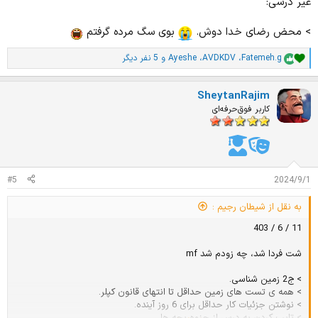
غیر درسی:
> محض رضای خدا دوش.
بوی سگ مرده گرفتم
Fatemeh.g
،
AVDKDV
،
Ayeshe
و 5 نفر دیگر
ا
م
ت
SheytanRajim
ی
ا
کاربر فوق‌حرفه‌ای
ز
ا
ت
:
#5
2024/9/1
به نقل از شیطان رجیم :
11 / 6 / 403
شت فردا شد، چه زودم شد mf
> ج2 زمین شناسی.
> همه ی تست های زمین حداقل تا انتهای قانون کپلر.
> نوشتن جزئیات کار حداقل برای 6 روز آینده.
> تایپ کردن یه درس از جزوه بچه ها.