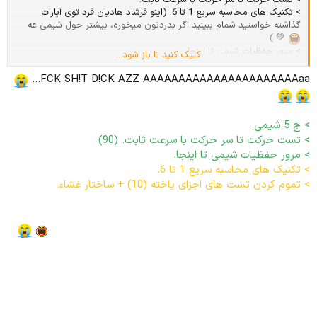
> تست حرکت تا سر حرکت با سرعت ثابت.
> تکنیک های محاسبه سریع 1 تا 6. (اینو فرشاد هادیان فرد توی آپارات
گذاشته خواستید شمام ببینید اگر بدردتون میخوره، بیشتر حول شیمی عه
💚 )
> مرور حفظیات شیمی تا اینجا.
کلیک کنید تا باز شود...
> تموم کردن تست های اجزای یاخته + ساختار غشاء.
FCK SH!T D!CK AZZ AAAAAAAAAAAAAAAAAAAAAAaa...
> ج 5 شیمی.
> تست حرکت تا سر حرکت با سرعت ثابت. (90)
> مرور حفظیات شیمی تا اینجا.
> تکنیک های محاسبه سریع 1 تا 6.
نصفش بیشتر نشد...
> تموم کردن تست های اجزای یاخته (10) + ساختار غشاء.
ساختار
غشاء موند.
همینا ده ساعت طول کشید (تیکه نمیندازم میزان 10 ساعت
)
فاکیو
چالش مطاطعاتی؟ بیشتر شبیه "how to fuck your brain"
حوصله ندارم باز آنلاین شم سو گور باباش: