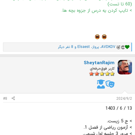
(60 تا تست)
> تایپ کردن یه درس از جزوه بچه ها.
_ اوکی دقیقا این رو انجام
ندادم، ولی گشتم یه جایگزین پیدا کردم برااااش
انشالله اگر تا ساعات آتی تو تیمارستان بستری نشدم میام کارای فردا رو
هم مینویسم
AVDKDV
،
پرواز
،
Elsaest
و 8 نفر دیگر
ا
م
ت
SheytanRajim
ی
ا
کاربر فوق‌حرفه‌ای
ز
ا
ت
:
#8
2024/9/2
13 / 6 / 1403
> ج 5 زیست.
> آزمون ریاضی از فصل 1.
> مرور 3 جلسه اول شیمی.