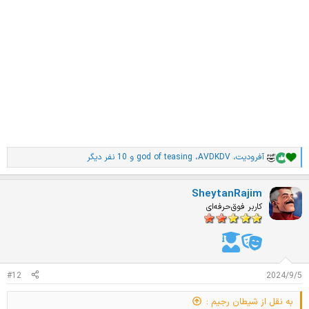
15 / 6 / 403
> آزمون
> تحلیل آزمون
> تکالیف شیمی
> تست فیزیک تا انتهای سرعت ثابت
> تموم کن ساختار غشا رو تا تمومت نکردم.
> فاکیو گاو بیریخت
بای
آفرودیت
،
AVDKDV
،
god of teasing
و 10 نفر دیگر
ا
م
ت
SheytanRajim
ی
ا
کاربر فوق‌حرفه‌ای
ز
ا
ت
:
#12
2024/9/5
به نقل از شیطان رجیم :