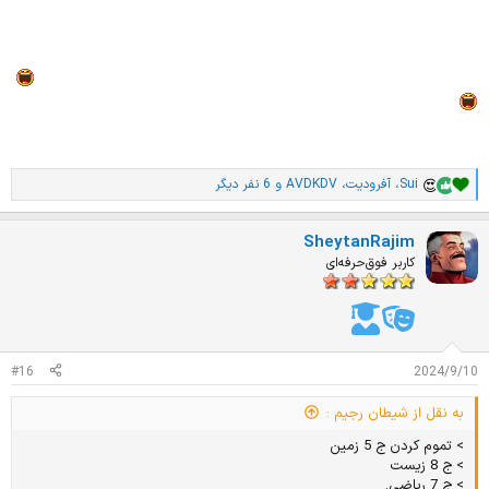
> ج 8 زیست
> ج 7 ریاضی.
اینا ماشالله دو نه ای 2 ساعت 3 ساعت نفس کش میطلبن پدرسگا
شو بخیر
Sui
،
آفرودیت
،
AVDKDV
و 6 نفر دیگر
ا
م
ت
SheytanRajim
ی
ا
کاربر فوق‌حرفه‌ای
ز
ا
ت
:
#16
2024/9/10
به نقل از شیطان رجیم :
> تموم کردن ج 5 زمین
> ج 8 زیست
> ج 7 ریاضی.