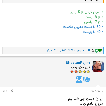
> تموم کردن ج 5 زمین
> ج 8 زیست
> ج 7 ریاضی.
> 30 تا تست تعیین علامت
> 40 تا زیست
امروز یکم ناخوش احوالم فردا میام مینویسم کارا رو
Sui
،
آفرودیت
،
AVDKDV
و 8 نفر دیگر
ا
م
ت
SheytanRajim
ی
ا
کاربر فوق‌حرفه‌ای
ز
ا
ت
:
#17
2024/9/10
آخ آخ دیدی چی شد ببم
امروزو یادم رفت