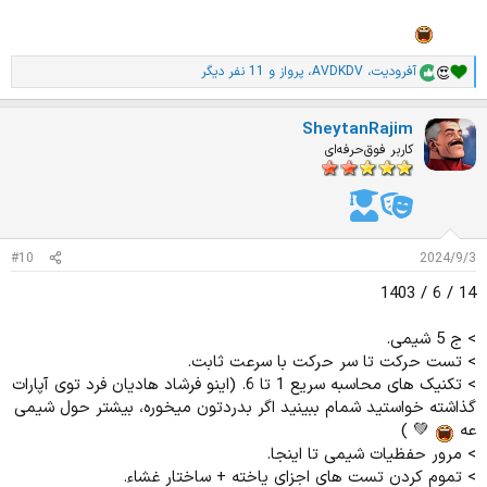
هعب
آفرودیت
،
AVDKDV
،
پرواز
و 11 نفر دیگر
ا
م
ت
SheytanRajim
ی
ا
کاربر فوق‌حرفه‌ای
ز
ا
ت
:
#10
2024/9/3
14 / 6 / 1403
> ج 5 شیمی.
> تست حرکت تا سر حرکت با سرعت ثابت.
> تکنیک های محاسبه سریع 1 تا 6. (اینو فرشاد هادیان فرد توی آپارات
گذاشته خواستید شمام ببینید اگر بدردتون میخوره، بیشتر حول شیمی
عه
💚 )
> مرور حفظیات شیمی تا اینجا.
> تموم کردن تست های اجزای یاخته + ساختار غشاء.