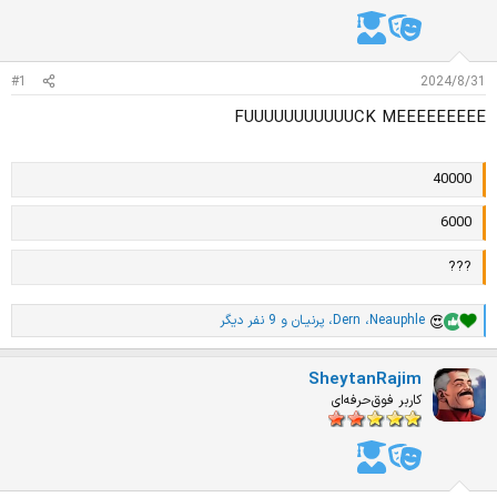
د
و
ه
ع
م
و
#1
2024/8/31
ض
و
FUUUUUUUUUUUCK MEEEEEEEEE
ع
40000
6000
???
Neauphle
،
Dern
،
پرنیـان
و 9 نفر دیگر
ا
م
ت
SheytanRajim
ی
ا
کاربر فوق‌حرفه‌ای
ز
ا
ت
: