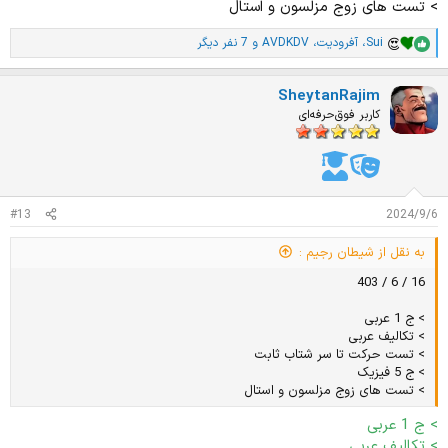
> تست های زوج مزلسون و استال
Sui
،
آفرودیت
،
AVDKDV
و 7 نفر دیگر
ا
م
ت
SheytanRajim
ی
ا
کاربر فوق‌حرفه‌ای
ز
ا
ت
:
#13
2024/9/6
به نقل از شیطان رجیم :
16 / 6 / 403
> ج 1 عربی
> تکالیف عربی
> تست حرکت تا سر شتاب ثابت
> ج 5 فیزیک
> تست های زوج مزلسون و استال
> ج 1 عربی
> تکالیف عربی