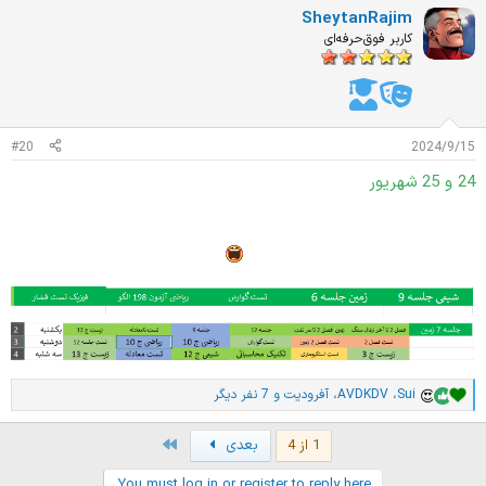
ت
SheytanRajim
ی
ا
کاربر فوق‌حرفه‌ای
ز
ا
ت
:
#20
2024/9/15
24 و 25 شهریور
من همچین یکم فراخم برنامه رو روزانه نمیزارم ولی درس رو همچنان
به صورت رونالدینیویی جلو میبریم
Sui
،
AVDKDV
،
آفرودیت
و 7 نفر دیگر
ا
م
ت
Last
1 از 4
بعدی
ی
ا
You must log in or register to reply here.