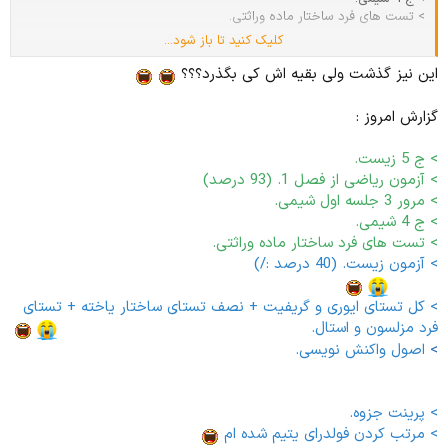
> تست های فرد ساختار ماده وراثتی.
کلیک کنید تا باز شود...
🥱 این نیز بگذرد
این نیز گذشت ولی بقیه اش کی بگذرد؟؟؟
گزارش امروز :
> ج 5 زیست.
> آزمون ریاضی از فصل 1. (93 درصد)
> مرور 3 جلسه اول شیمی.
> ج 4 شیمی.
> تست های فرد ساختار ماده وراثتی.
> آزمون زیست. (40 درصد :/)
نه به بهار ریاضی نه به خزون تو
پدرسگ
> کل تستای ایوری و گریفیت + نصف تستای ساختار یاخته + تستای
فرد مزلسون و استال.
زیست اینجا زیست اونجا زیست همه جا
>
اصول واکنش نویسی.
کمتر مربوط به درس :
> پرینت جزوه.
> مرتب کردن فولدرای یتیم شده ام