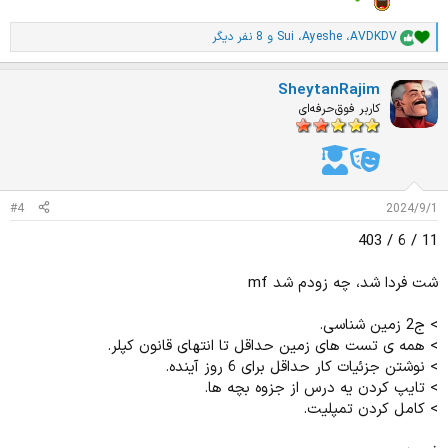
گذشت
AVDKDV
،
Ayeshe
،
Sui
و 8 نفر دیگر
ا
م
ت
SheytanRajim
ی
ا
کاربر فوق‌حرفه‌ای
ز
ا
ت
:
#4
2024/9/1
11 / 6 / 403
شت فردا شد، چه زودم شد mf
> ج2 زمین شناسی.
> همه ی تست های زمین حداقل تا انتهای قانون کپلر.
> نوشتن جزئیات کار حداقل برای 6 روز آینده.
> تایپ کردن یه درس از جزوه بچه ها.
> کامل کردن تمپلیت.