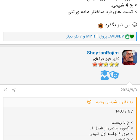
> ج 4 شیمی.
> تست های فرد ساختار ماده وراثتی.
🥱 این نیز بگذرد
AVDKDV
،
پرواز
،
Miniall
و 7 نفر دیگر
ا
م
ت
SheytanRajim
ی
ا
کاربر فوق‌حرفه‌ای
ز
ا
ت
:
#9
2024/9/3
به نقل از شیطان رجیم :
/ 6 / 1403
> ج 5 زیست.
> آزمون ریاضی
از
فصل 1.
> مرور 3 جلسه اول شیمی.
> ج 4 شیمی.