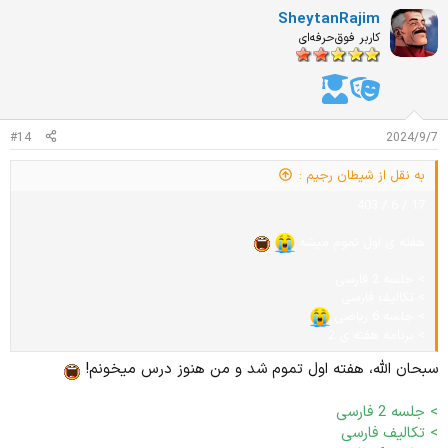
ت
SheytanRajim
ی
ا
کاربر فوق‌حرفه‌ای
ز
ا
ت
:
#14
2024/9/7
به نقل از شیطان رجیم :
17 / 6 / 403
هفته ی اول تموم میشه
> جلسه 2 فارسی
> تکالیف فارسی
> جلسه 6 ریاضی
> برنامه هفته ی 2
سبحان الله، هفته اول تموم شد و من هنوز درس میخونم!
> جلسه 2 فارسی
> تکالیف فارسی