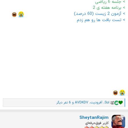
> جلسه 6 ریاضی
> برنامه هفته ی 2
> آزمون 2 زیست (60 درصد)
من تو رو نمیتونم تخمسگ
> تست بافت ها رو هم زدم
خوووب
18 / 6 / 403
> ج 7 زیست
> تکالیف ج 6 ریاضی
> کل تست های فصل یک زمین
فلفل نبین چه ریزه، شل کن ببین هر کدومشون چقدر وقت میخوان
Sui
،
آفرودیت
،
AVDKDV
و 6 نفر دیگر
ا
م
ت
SheytanRajim
ی
ا
کاربر فوق‌حرفه‌ای
ز