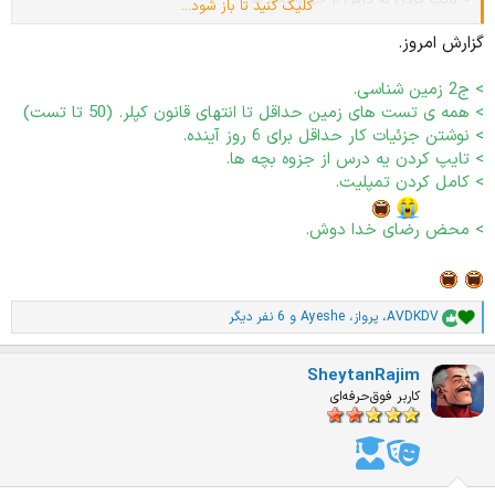
کلیک کنید تا باز شود...
> کامل کردن تمپلیت.
گزارش امروز.
غیر درسی:
> ج2 زمین شناسی.
> محض رضای خدا دوش.
بوی سگ مرده گرفتم
> همه ی تست های زمین حداقل تا انتهای قانون کپلر. (50 تا تست)
> نوشتن جزئیات کار حداقل برای 6 روز آینده.
> تایپ کردن یه درس از جزوه بچه ها.
> کامل کردن تمپلیت.
چرا؟ هممون یه روزی میمیریم پوینت این کار
چی بود؟
> محض رضای خدا دوش.
دیگه بوی سگ زنده میدم
امروزم بخیر گذشت
AVDKDV
،
پرواز
،
Ayeshe
و 6 نفر دیگر
ا
م
ت
SheytanRajim
ی
ا
کاربر فوق‌حرفه‌ای
ز
ا
ت
: