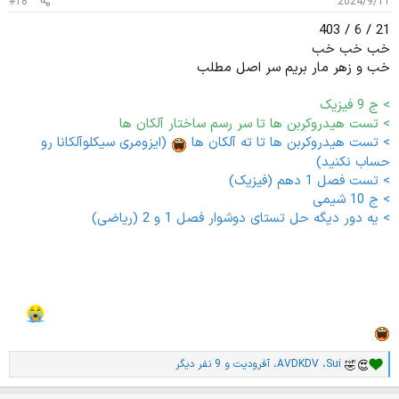
#18
2024/9/11
21 / 6 / 403
خب خب خب
خب و زهر مار بریم سر اصل مطلب
> ج 9 فیزیک
> تست هیدروکربن ها تا سر رسم ساختار آلکان ها
> تست هیدروکربن ها تا ته آلکان ها
(ایزومری سیکلوآلکانا رو
حساب نکنید)
> تست فصل 1 دهم (فیزیک)
> ج 10 شیمی
> یه دور دیگه حل تستای دوشوار فصل 1 و 2 (ریاضی)
علت اینکه امروز کار اضافی زیاد انجام دادم و کاری نداشتم برای خود
امروز اونقدرا این بود که دیروز کارای امروزو انجام دادم پس امروز
کارای فردا رو انجام دادم و فردا که امروز شد کارای پس فردا که فردا
میشه رو انجام میدم. تاریخ تولد پدر چراغعلی را محاسبه کنید.
Sui
،
AVDKDV
،
آفرودیت
و 9 نفر دیگر
ا
م
ت