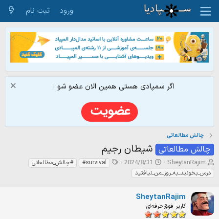
ورود
ثبت نام
اگر سمپادی هستی همین الان عضو شو :
چالش مطالعاتی
شیطان رجیم
چالش مطالعاتی
ش
ت
ت
2024/8/31
SheytanRajim
#survival
#چالش_مطالعاتی
ر
ا
گ‌
درس_بخونید_به_روز_من_نیافتید
و
ر
ه
ع
ی
ا
SheytanRajim
ک
خ
ن
ش
کاربر فوق‌حرفه‌ای
ن
ر