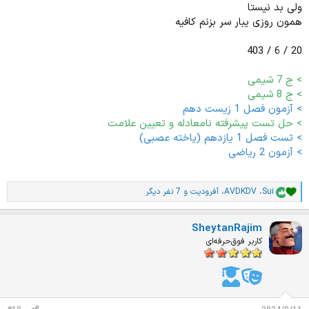
ولی بد نیستا
همون روزی یبار سر بزنم کافیه
20 / 6 / 403
> ج 7 شیمی
> ج 8 شیمی
> آزمون فصل 1 زیست دهم
> حل تست پیشرفته نامعادله و تعیین علامت
> تست فصل 1 یازدهم (یاخته عصبی)
> آزمون 2 ریاضی
تامام
Sui
،
AVDKDV
،
آفرودیت
و 7 نفر دیگر
ا
م
ت
SheytanRajim
ی
ا
کاربر فوق‌حرفه‌ای
ز
ا
ت
: