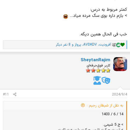
کمتر مربوط به درس:
> بازم داره بوی سگ مرده میاد...
خب فی الحال همین دیگه.
آفرودیت
،
AVDKDV
،
پرواز
و 8 نفر دیگر
ا
م
ت
SheytanRajim
ی
ا
کاربر فوق‌حرفه‌ای
ز
ا
ت
:
#11
2024/9/4
به نقل از شیطان رجیم :
14 / 6 / 1403
> ج 5 شیمی.