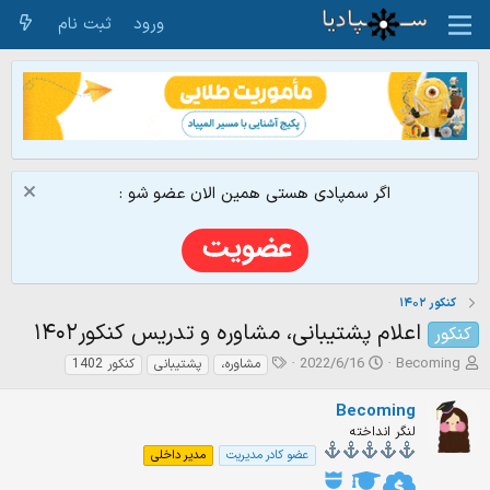
ورود
ثبت نام
اگر سمپادی هستی همین الان عضو شو :
کنکور ۱۴۰۲
اعلام پشتیبانی، مشاوره و تدریس کنکور۱۴۰۲
کنکور
ش
ت
ت
2022/6/16
Becoming
مشاوره،
پشتیبانی
کنکور 1402
ر
ا
گ‌
و
ر
ه
Becoming
ع
ی
ا
لنگر انداخته
ک
خ
عضو کادر مدیریت
مدیر داخلی
ن
ش
ن
ر