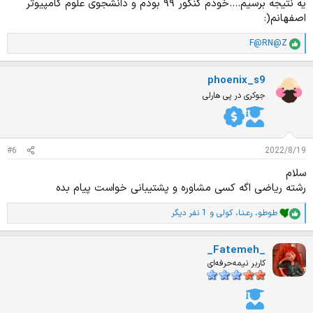
یه نتیجه برسیم....خودم کنکور ۹۹ بودم و دانشجوی علوم‌ کامپیوتر
اصفهانم(:
F@RN@Z
ا
م
ت
phoenix_s9
ی
ا
جوکری در پی هارلی
ز
ا
ت
:
#6
2022/8/19
سلام
رشته ریاضی اگه کسی مشاوره و پشتیبانی خواست پیام بده
طوطو
،
رعـنـا
،
کولی
و 1 نفر دیگر
ا
م
ت
_Fatemeh_
ی
ا
کاربر نیمه‌حرفه‌ای
ز
ا
ت
: