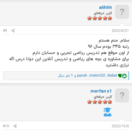
ت
alihhh
ی
ا
کاربر حرفه‌ای
ز
ا
ت
#9
2022/8/21
:
سلام. منم هستم
رتبه ۳۴۵ بودم سال ۹۶
از اون موقع هم تدریس ریاضی تجربی و حسابان دارم.
برای مشاوره ی بچه های ریاضی و تدریس آنلاین این دوتا درس اگه
نیازی داشتید
Nabat
،
matin320
،
panah
و 1 نفر دیگر
ا
م
ت
merfan x1
ی
ا
کاربر حرفه‌ای
ز
ا
ت
:
#10
2022/10/6