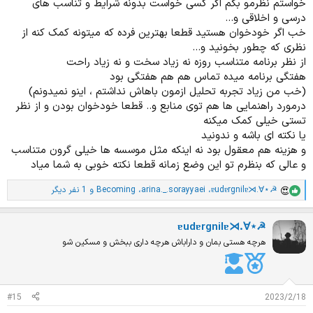
خواستم نظرمو بگم اگر کسی خواست بدونه شرایط و تناسب های
درسی و اخلاقی و...
خب اگر خودخوان هستید قطعا بهترین فرده که میتونه کمک کنه از
نظری که چطور بخونید و...
از نظر برنامه متناسب روزه نه زیاد سخت و نه زیاد راحت
هفتگی برنامه میده تماس هم هم هفتگی بود
(خب من زیاد تجربه تحلیل ازمون باهاش نداشتم ، اینو نمیدونم)
درمورد راهنمایی ها هم توی منابع و.. قطعا خودخوان بودن و از نظر
تستی خیلی کمک میکنه
یا نکته ای باشه و ندونید
و هزینه هم معقول بود نه اینکه مثل موسسه ها خیلی گرون متناسب
و عالی که بنظرم تو این وضع زمانه قطعا نکته خوبی به شما میاد
ɐudɐrgnilɐ⋊.∀⋆☭
،
arina._.sorayyaei
،
Becoming
و 1 نفر دیگر
ا
م
ت
ɐudɐrgnilɐ⋊.∀⋆☭
ی
ا
هرچه هستی بمان و داراباش هرچه داری ببخش و مسکین شو
ز
ا
ت
:
#15
2023/2/18