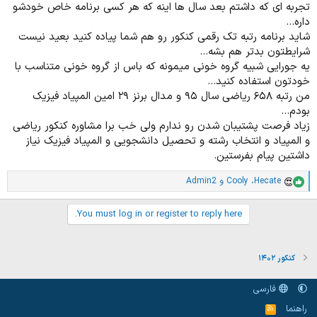
تجربه ای که داشتم بعد سال ها اینه که هر کسی برنامه خاص خودشو
داره...
شاید برنامه رتبه تک رقمی کنکور رو هم شما پیاده کنید بعید نیست
شرایطتون بدتر هم بشه...
یه جورایی شبیه گروه خونی میمونه که باس از گروه خونی متناسب با
خودتون استفاده کنید...
من رتبه ۶۵۸ ریاضی سال ۹۵ و مدال برنز ۲۹ امین المپیاد فیزیک
بودم...
زیاد فرصت پشتیبان شدن رو ندارم ولی خب برا مشاوره کنکور ریاضی
و المپیاد و انتخاب رشته و تحصیل دانشجویی و المپیاد فیزیک نیاز
داشتین پیام بفرستین.
Hecate
،
Cooly
و
Admin2
ا
م
ت
You must log in or register to reply here.
ی
ا
ز
ا
کنکور ۱۴۰۲
ت
:
فارسی
راهنما
خ