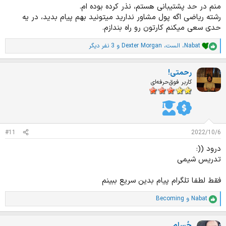
منم در حد پشتیبانی هستم، نذر کرده بوده ام.
رشته ریاضی اگه پول مشاور ندارید میتونید بهم پیام بدید، در یه
حدی سعی میکنم کارتون رو راه بندازم.
Nabat
،
الست
،
Dexter Morgan
و 3 نفر دیگر
ا
م
ت
رحمتی!
ی
ا
کاربر فوق‌حرفه‌ای
ز
ا
ت
:
#11
2022/10/6
درود ((:
تدریس شیمی
فقط لطفا تلگرام پیام بدین سریع ببینم
Nabat
و
Becoming
ا
م
ت
حُسام