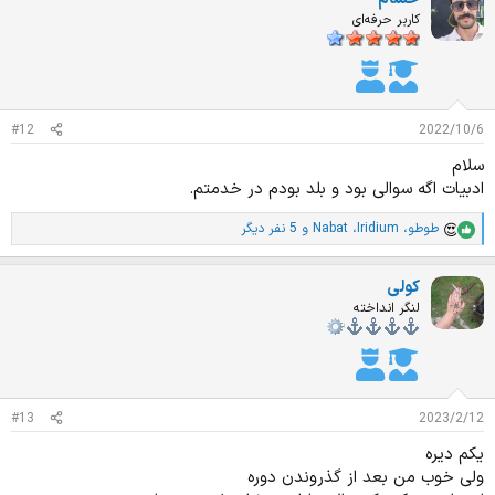
ی
ا
کاربر حرفه‌ای
ز
ا
ت
:
#12
2022/10/6
سلام
ادبیات اگه سوالی بود و بلد بودم در خدمتم.
طوطو
،
Iridium
،
Nabat
و 5 نفر دیگر
ا
م
ت
کولی
ی
ا
لنگر انداخته
ز
ا
ت
:
#13
2023/2/12
یکم دیره
ولی خوب من بعد از گذروندن دوره