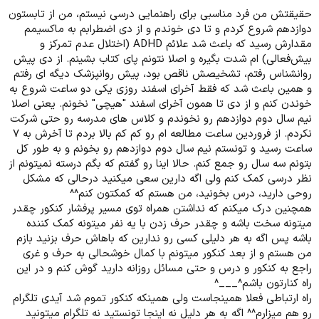
حقیقتش من فرد مناسبی برای راهنمایی درسی نیستم، من از تابستون
دوازدهم شروع کردم و تا دی خوندم و از دی اضطرابم به ماکسیمم
مقدارش رسید که باعث شد علائم ADHD (اختلال عدم تمرکز و
بیش‌فعالی) ام شدت بگیره و اصلا نتونم پای کتاب بشینم. از دی پیش
روانشناس رفتم، تشخیصش ناقص بود، پیش روانپزشک دیگه ای رفتم
و همین باعث شد که فقط آخرای اسفند روزی یکی دو ساعت شروع به
خوندن کنم و از دی تا همون آخرای اسفند "هیچی" نخونم. یعنی اصلا
نیم سال دوم دوازدهم رو نخوندم و کلاس های مدرسه رو حتی شرکت
نکردم. از فروردین ساعت مطالعه ام رو کم کم بالا بردم تا آخرش به ۷
ساعت رسید و تونستم نیم سال دوم دوازدهم رو بخونم و به طور کل
بتونم سه سال رو جمع کنم. حالا اینا رو گفتم که بگم درسته نمیتونم از
نظر درسی کمک کنم ولی اگه دارین سعی میکنید درحالی که مشکل
روحی دارید، درس بخونید، من هستم که کمکتون کنم^^
همچنین درک میکنم که نداشتن همراه توی مسیر پرفشار کنکور چقدر
میتونه سخت باشه و چقدر حرف زدن با یه نفر میتونه کمک کننده
باشه پس اگه به هر دلیلی کسی رو ندارین که باهاش حرف بزنید بازم
من هستم و از بعد کنکور میتونم با کمال خوشحالی به حرف و غری
راجع به کنکور و درس و حتی مسائل روزانه دارید گوش کنم و در این
راه کنارتون باشم^___^
راه ارتباطی فعلا همینجاست ولی همینکه کنکور تموم شد آیدی تلگرام
رو هم میزارم^^ اگه به هر دلیل نه اینجا تونستید نه تلگرام میتونید