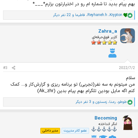
بهم پیام بدید تا شماره ام رو در اختیارتون بزارم*___*
Krypton
،
Reyhaneh.h
،
فاطیما
و 22 نفر دیگر
ا
م
ت
Zahra_a
ی
ا
کاربر فوق‌حرفه‌ای
ز
ا
ت
:
#3
2022/7/2
سلام
من میتونم به سه نفر(تجربی) تو برنامه ریزی و گزارش‌کار و... کمک
کنم اگه مایل بودین تلگرام بهم پیام بدین (Ak_zhr)
طوطو
،
رعـنـا
،
زمستون
و 3 نفر دیگر
ا
م
ت
Becoming
ی
ا
لنگر انداخته
ز
عضو کادر مدیریت
مدیر داخلی
ا