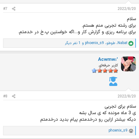
#7
2022/8/20
سلام
برای رشته تجربی منم هستم.
برای برنامه ریزی و گزارش کار و...اگه خواستین پ.خ در خدمتم.
Nabat
،
طوطو
،
phoenix_s9
و 1 نفر دیگر
ا
م
ت
Acwmw:'
ی
ا
کاربر حرفه‌ای
ز
ا
ت
:
#8
2022/8/20
سلام برای تجربی
ی 3 ماه مونده که ی سال بشه
دیگه بیشتر ازاین رو درخدمتم پیام بدید درخدمتم
phoenix_s9
ا
م