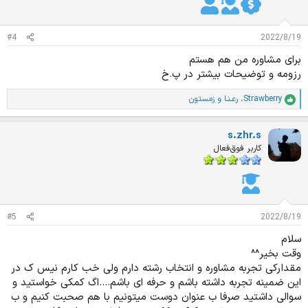
ت
:
#4
2022/8/19
برای مشاوره من هم هستم
رزومه و توضیحات بیشتر در پ.خ
Strawberry
،
رعـنـا
و
زمستون
ا
م
ت
s.zhr.s
ی
ا
کاربر فوق‌فعال
ز
ا
ت
:
#5
2022/8/19
سلام
وقت بخیر^^
مقدارکی تجربه مشاوره و انتخاب رشته دارم ولی خب کارم نیس ک در
این ضمینه تجربه داشته باشم و حرفه ای باشم....اگ کمکی خواستید و
سوالی داشتید صرفا ب عنوان دوست میتونیم با هم صحبت کنیم و ب