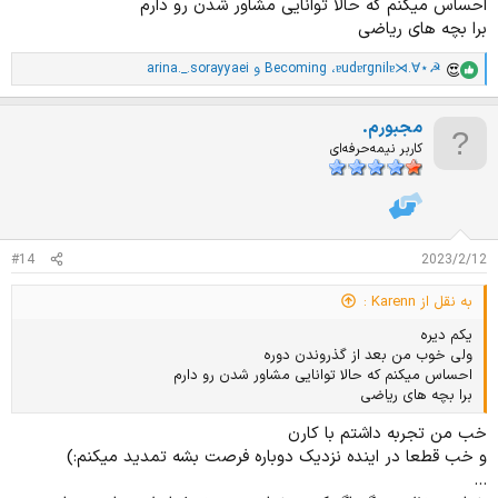
احساس میکنم که حالا توانایی مشاور شدن رو دارم
برا بچه های ریاضی
ɐudɐrgnilɐ⋊.∀⋆☭
،
Becoming
و
arina._.sorayyaei
ا
م
ت
مجبورم.
ی
ا
کاربر نیمه‌حرفه‌ای
ز
ا
ت
:
#14
2023/2/12
به نقل از Karenn :
یکم دیره
ولی خوب من بعد از گذروندن دوره
احساس میکنم که حالا توانایی مشاور شدن رو دارم
برا بچه های ریاضی
خب من تجربه داشتم با کارن
و خب قطعا در اینده نزدیک دوباره فرصت بشه تمدید میکنم:)
...