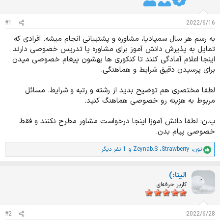
د
و
ه
ع
م
#1
2022/6/16
و
به رسم هر سال سمپادیا، مشاوره و پشتیبانی انجام میشه. افرادی که
ض
تمایل به پذیرش دانش آموز برای مشاوره یا تدریس خصوصی دارند
و
ع
اینجا اعلام آمادگی کنند تا کنکوری ها بهشون پیغام خصوصی میدن
برای پرسیدن دقیق شرایط و هماهنگی.
لطفا مختصری هم توضیح بدید از رشته و رتبه و شرایط. مسائل
مربوط به هزینه رو خصوصی هماهنگ کنید.
پ.ن: لطفا دانش آموزا اینجا درخواست مشاور مطرح نکنند و فقط
خصوصی پیام بدن.
نون
،
Strawberry
،
Zeynab.S
و 1 نفر دیگر
ا
م
ت
الینا:)
ی
ا
کاربر حرفه‌ای
ز
ا
ت
#2
2022/6/28
: