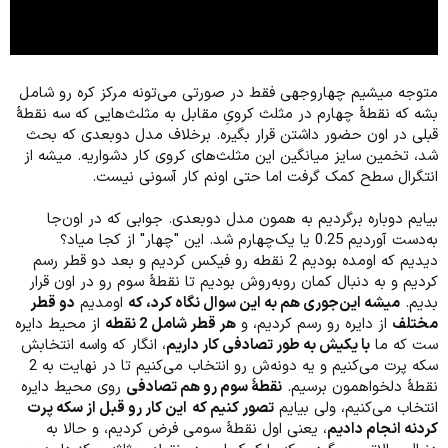
متوجه میشیم چهاروجهی فقط در صورتی می‌تونه مرکز کره رو شامل
بشه که نقطۀ چهارم در مثلث کرویِ مقابل به مثلث‌هایی که سه نقطۀ
قبلی در اون حضور داشتن قرار بگیره. برخلاف مدل دوبعدی که بحث
شد، تخمین سایز میانگین این مثلث‌های کروی کار دشواریه. میشه از
انتگرال سطح کمک گرفت اما حتی اونم کار آسونی نیست.
بیایم دوباره برگردیم به همون مدل دوبعدی. جوابی که در اون‌جا
به‌دست آوردیم 0.25 یا یک‌چهارم شد. این "چهار" از کجا میاد؟
دیدیم که اومده بودیم 2 نقطه رو فیکس کردیم و بعد دو قطر رسم
کردیم و به دنبال کمان روبه‌روش بودیم تا نقطۀ سوم رو در اون قرار
بدیم.
میشه این‌جوری هم به این سوال نگاه کرد، که
اومدیم
دو قطر
مختلف
از دایره رو رسم کردیم، و
هر قطر شامل 2 نقطه
از محیط دایره
ست که ما
با یکیش به طور تصادفی کار داریم
، انگار که واسه انتخابش
سکه پرت می‌کنیم و یه دونه‌ش رو انتخاب می‌کنیم تا در نهایت به 2
نقطۀ دلخواهمون برسیم.
نقطۀ سوم رو هم تصادفی
روی محیط دایره
انتخاب می‌کنیم، ولی بیایم
تصور کنیم که
این کار رو قبل از سکه پرت
کردنه انجام دادیم
، یعنی اول نقطۀ سومی فرض کردیم، و حالا به