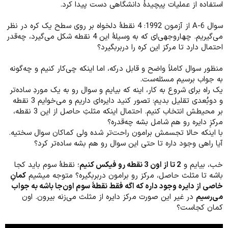
استفاده از عملیات پیچیدۀ دانشگاهی دست پیدا کرد.
سوال A-6 از آزمون 1992: 4 نقطۀ دلخواه بر روی سطح یک کره در نظر
می‌گیریم. چهاروجهی‌ای که به وسیلۀ این 4 نقطه شکل می‌گیرد، چه‌قدر
احتمال دارد تا مرکز این کره را دربربگیرد؟
منظور سوال کاملاً واضح و قابل درکه، اما اینکه چی‌کار کنیم و چه‌گونه
به جواب برسیم مسئله‌ست.
یک راه برای شروع به کار، اینه که بیایم و سوال رو به یک موردِ ساده‌تر
و دوبُعدی تقلیل بدیم: تصور کنید دایره‌ای داریم و می‌خوایم 3 نقطه
بر محیطش انتخاب کنیم. احتمال اینکه مثلثِ حاصل از این 3 نقطه،
مرکزِ دایره رو هم شامل بشه چه‌قدره؟
با اینکه حالا تجسمش برامون راحت‌تر شده ولی کماکان سوال سختیه.
آیا راهی وجود داره تا حتی این سوال رو هم بشه ساده‌تر کرد؟
خب، بیایم و
2 تا از اون 3 نقطه رو فیکس کنیم
؛ نقطۀ سوم باید کجا
باشه تا مثلث حاصل، مرکز رو برامون دربربگیره؟ متوجه میشیم
کمانِ
خاصی از دایره وجود داره که اگه فقط نقطۀ سوم اون‌جا باشه به جواب
می‌رسیم
در غیر این صورت مرکز دایره از مثلث می‌زنه بیرون. اون
کمان کجاست؟