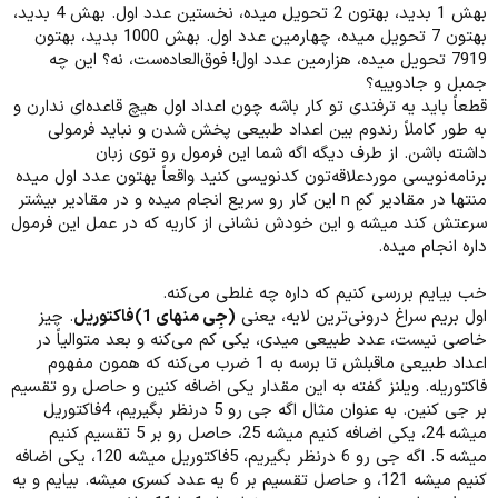
بهش 1 بدید، بهتون 2 تحویل میده، نخستین عدد اول. بهش 4 بدید،
بهتون 7 تحویل میده، چهارمین عدد اول. بهش 1000 بدید، بهتون
7919 تحویل میده، هزارمین عدد اول! فوق‌العاده‌ست، نه؟ این چه
جمبل و جادوییه؟
قطعاً باید یه ترفندی تو کار باشه چون اعداد اول هیچ قاعده‌ای ندارن و
به طور کاملاً رندوم بین اعداد طبیعی پخش شدن و نباید فرمولی
داشته باشن. از طرف دیگه اگه شما این فرمول رو توی زبان
برنامه‌نویسی موردعلاقه‌تون کدنویسی کنید واقعاً بهتون عدد اول میده
منتها در مقادیر کمِ n این کار رو سریع انجام میده و در مقادیر بیشتر
سرعتش کند میشه و این خودش نشانی از کاریه که در عمل این فرمول
داره انجام میده.
خب بیایم بررسی کنیم که داره چه غلطی می‌کنه.
اول بریم سراغ درونی‌ترین لایه، یعنی
(جِی منهای 1)فاکتوریل
. چیز
خاصی نیست، عدد طبیعی میدی، یکی کم می‌کنه و بعد متوالیاً در
اعداد طبیعی ماقبلش تا برسه به 1 ضرب می‌کنه که همون مفهوم
فاکتوریله. ویلنز گفته به این مقدار یکی اضافه کنین و حاصل رو تقسیم
بر جی کنین. به عنوان مثال اگه جی رو 5 درنظر بگیریم، 4فاکتوریل
میشه 24، یکی اضافه کنیم میشه 25، حاصل رو بر 5 تقسیم کنیم
میشه 5. اگه جی رو 6 درنظر بگیریم، 5فاکتوریل میشه 120، یکی اضافه
کنیم میشه 121، و حاصل تقسیم بر 6 یه عدد کسری میشه. بیایم و یه