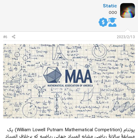
ت
Static
ی
ا
OOO
ز
ا
ت
:
#6
2023/2/13
پوتنام (William Lowell Putnam Mathematical Competition) یک
مسابقۀ سالانۀ ریاضی مشابه المپیاد جهانی ریاضیه که برخلاف المپیاد