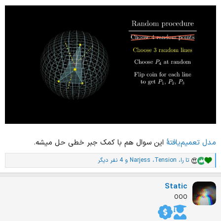
مدل تعمیم‌یافتۀ
این سوال هم با کمک جبر خطی حل میشه.
تا را
،
Tension
،
Narjess
و 4 نفر دیگر
ا
م
ت
Static
ی
ا
OOO
ز
ا
ت