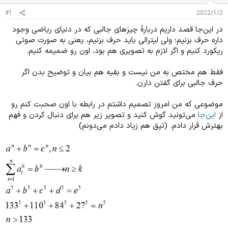
د
و
#1
2022/1/2
ه
ع
م
در این‌جا قصد داریم دربارۀ چیزهای جالبی که در دنیای ریاضی وجود
و
داره حرف بزنیم؛ ولی لیترالی باید حرف بزنیم، یعنی به صورت صوتی
ض
ریکورد کنیم و اگر لازم به تصویری هم بود، اون رو ضمیمه کنیم.
و
ع
فقط هم مختص به من نیست و بقیه هم بیان و توضیح بدن اگر
حرف جالبی برای گفتن دارن.
موضوعی که من امروز تصمیم داشتم در رابطه با اون صحبت کنم رو
از
این‌جا
می‌تونید گوش کنید و تصویر زیر هم برای دنبال کردن و فهم
بهترش قرار دادم. (تپق هم زیاد دادم می‌دونم)