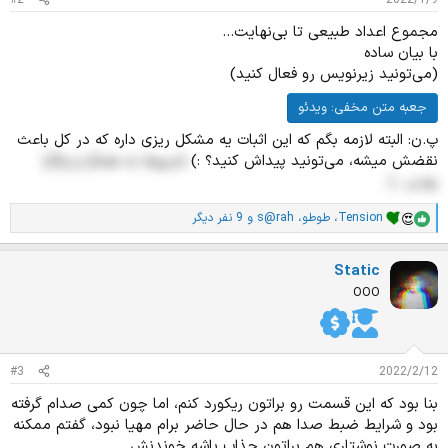
#2
2022/1/9
مجموع اعداد طبیعی تا بی‌نهایت...
با بیان ساده
(می‌تونید زیرنویس رو فعال کنید)
جعبه متن مخفی:
ویدئو
پ.ن: البته لازمه بگم که این اثبات یه مشکل ریزی داره که در کل باعث
نقضش میشه، می‌تونید پیداش کنید؟ :)
(مربوط به همگرا و واگرا
بودن...)
Tension
،
طوطو
،
s@rah
و 9 نفر دیگر
ا
م
ت
Static
ی
ا
OOO
ز
ا
ت
:
#3
2022/2/12
بنا بود که این قسمت رو براتون ریکورد کنم، اما چون کمی صدام گرفته
بود و شرایط ضبط صدا هم در حال حاضر برام مهیا نبود، گفتم ممکنه
به صورت نوشتاری هم براتون جذاب باشه خوندنش.