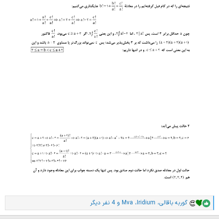
گوربه باقالی
،
Iridium
،
Mva
و 4 نفر دیگر
ا
م