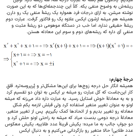
میدیم. یادمون هم باشه که عبارت درجه سه، سه ریشه داره. اولین
ریشه‌ش به وضوح منفی یکه. کلاً این چندجمله‌ای‌ها که به این صورت
نوشته میشن، به ازای درجات فرد همواره یک ریشۀ منفی یک رو دارن.
همیشه هم میشه ازشون ایکس علاوه یک رو فاکتور گرفت. عبارت دوم
ریشۀ حقیقی نداره، اما خب در دستگاه موهومی دو ریشۀ مثبت و
منفیِ آی داره که ریشه‌های دوم و سوم این معادله هستن.
درجۀ چهارم:
همیشه انگار حل درجه زوج‌ها برای این‌ها مشکل‌تر و پُرپروسه‌تره. قلقِ
کار این‌جاست که کل عبارت رو میشه بر ایکس به توانِ دو تقسیم کرد
و به یه معادلۀ خوش استایل رسید. یه عبارت داره داد می‌زنه که میشه
اونو به عنوان تغییر متغیر استفاده کرد ولی قبلش لازمه یکم شکل
معادله رو تغییر بدیم و از اتحادها کمک بگیریم. پس از تغییر متغیر،
معادلۀ درجه دومی بدست میاد که میشه به راحتی اونو حلش کرد و
دو جوابِ جالب به ما میده؛ یکیش قرینۀ عدد طلاییه، یکیش معکوس
عدد طلایی! حالا متغیر رو بازگردانی می‌کنیم و به دنبالِ ایکس