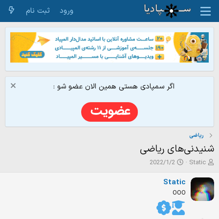
ورود
ثبت نام
اگر سمپادی هستی همین الان عضو شو :
ریاضی
شنیدنی‌های ریاضی
ش
ت
2022/1/2
Static
ر
ا
و
ر
Static
ع
ی
OOO
ک
خ
ن
ش
ن
ر