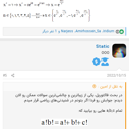
Iridium
،
Amirhossein_Sa
،
Narjess
و 1 نفر دیگر
ا
م
ت
Static
ی
ا
OOO
ز
ا
ت
:
#5
2022/10/15
به نقل از امین :
در بحث فاکتوریل، یکی از زیباترین و چالشی‌ترین سوالات ممکن رو الان
دیدم؛ جوابش رو فردا اگر بتونم در شنیدنی‌های ریاضی قرار میدم.
تمام a,b,c هایی رو بیابید که: