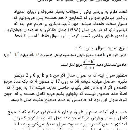
قصد دارم به بررسی یکی از سوالات بسیار معروف و زیبای المپیاد
ریاضی بپردازم. سوالی که شماره‌ی ۶ هم هست؛ پس می‌دونیم که
بسیار سخت قلمداد میشه. مهر تأیید دیگری بر حرفم هم اینه که
ترنس تائو که در اون سال (۱۹۸۸) مدال طلاش رو به عنوان جوان‌ترین
برنده‌ی طلای ریاضی کسب کرد، از این سوال فقط ۱ امتیاز گرفت!
شرح صورت سوال بدین شکله:
منظور سوال اینه که به عنوان مثال اگر من a و b رو 8 و 2 درنظر
بگیرم، حاصل عبارت میشه 68 به روی 17 یا همون 4 که یک عدد مربع
کامله؛ و اگر 3 و 2 در نظر بگیرم، حاصل عبارت میشه 13 به روی 7 که
اصلاً عدد صحیح نیست که بخوایم بگیم مربع کامل هست یا نه، چون
شرط سوال این بود که حاصلش یه عدد صحیح مثبت مثل k بشه.
خب، برای اثبات، میام از طریق برهان خلف، فرض می‌کنم که k، مربع
کامل نیست، و فرض می‌کنم دو عدد مثل آلفا و بتا، کوچیک‌ترین
اعدادی هستن که در عبارت صورت سوال صدق می‌کنن و به ما k