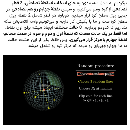
برگردیم به مدل سه‌بعدی؛
به جای انتخاب 4 نقطۀ تصادفی، 3 قطرِ
تصادفی از کره
رسم می‌کنیم، و سپس
نقطۀ چهارم رو هم تصادفی
در
جایی روی سطح کره قرار میدیم. دوباره، هر قطر شامل 2 نقطه روی
سطح کره ست و ما با یکیش کار داریم و می‌تونیم واسه انتخابش سکه
بندازیم تا کدومو برداریم.
8 حالت مختلف
ایجاد میشه برای اون نقاط،
اما فقط در یک حالت هست که نقطۀ اول و دوم و سوم در سمت مخالفِ
نقطۀ چهارم با مرکز قرار می‌گیرن
. پس فقط یکی از این هشت حالت،
به ما چهاروجهی‌ای رو میده که مرکز کره رو شامل میشه.