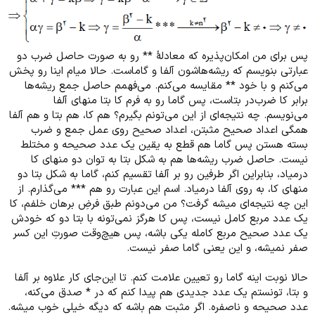
پس برای من امکان‌پذیره که معادلۀ ** رو به صورت حاصل ضرب دو
عبارتی بنویسم که ریشه‌هاشون آلفا و گاماست. حالا میام اینا رو پخش
می‌کنم و با خود ** مقایسه می‌کنم. می‌فهمم حاصل جمع ریشه‌ها
برابر کا ضرب‌در بتاست، پس گاما رو به فرم کا بتا منهای آلفا
می‌نویسم. چه نتیجه‌ای از این می‌تونم بگیرم؟ هم کا، هم بتا و هم آلفا
همگی اعداد صحیح مثبتن، اعداد صحیح روی عمل جمع و ضرب
بسته هستن پس گاما هم قطع به یقین یک عدد صحیحه و مختلط
نیست. حاصل ضرب ریشه‌ها هم به شکل بتا به توان دو منهای کا
درمیاد، بنابراین اگر طرفین رو بر آلفا تقسیم کنم، گاما به شکل بتا دو
منهای کا، به روی آلفا درمیاد. اسم این عبارت رو هم *** می‌گذارم. از
این چه نتیجه‌ای میشه گرفت؟ من می‌دونم طبق فرضِ برهان خلفم، کا
یک عدد مربع کامل نیست، پس کا هرگز نمی‌تونه با بتا دو که خودش
یک عدد صحیح مربع کامله یکی باشه، پس هیچ‌وقت صورتِ این کسر
صفر نمیشه، و این یعنی گاما صفر نیست.
حالا نوبت اینه گاما رو تعیین علامت کنم. تا این‌جای کار علاوه بر آلفا
و بتا، تونستم یک عدد جدیدی هم پیدا کنم که در * صدق می‌کنه،
عدد صحیحه و ناصفره. اگر مثبت هم باشه که دیگه خیلی خوب میشه.