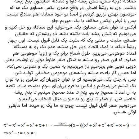
معادلۀ درجه شش، شش ریشه داره و معادلۀ اصلیمون پنج ریشه
داشت. اون یه ریشۀ اضافی در واقع همون ایکس مساوی یک عه که
خودمون بهش تزریق کردیم و اصلاً تو خود معادله هم صادق نیست.
پس با فرض ایکس مخالف با یک، میریم جلو.
ایکس به توان شش، مساوی یک. می‌خوایم این معادله رو حل کنیم و
می‌دونیم که شش ریشه باید داشته باشه. دو ریشه‌ش که حقیقی
هستن، مثبت و منفی یک که مثبت یک قابل قبول نیست. اون چهار
ریشۀ دیگه، با کمک اتحاد اویلر حل میشه. عددِ یک رو به دستگاه
اعداد موهومی می‌بریم. طول شعاع برابر یکه و زاویۀ موهومی هم
صفره، که این صفر رو میشه به شکل صفر علاوۀ دوپی‌ان نوشت. یعنی
دوپی دوپی هم بچرخیم باز می‌رسیم به همین یک و تفاوتی نمی‌کنه،
اما همین کار باعث میشه ریشه‌های موهومی مختلفی تولید شن.
پس به جای یک، می‌نویسیم ای به توانِ دوپی‌ان‌آی. طرفین رو به توانِ
یک ششم می‌رسونیم و ایکس به فرم پی‌ان‌آی سوم بدست میاد. کافیه
به ان اعداد صحیح بدیم. پنج تا عدد صحیح میدیم تا پنج ریشه
حاصل شن. از صفر تا پنج رو به عنوان مثال انتخاب می‌کنیم و
می‌دونیم صفر قابل قبول نیست چون به ما یک رو میده. اما مابقی
اوکی هستن.