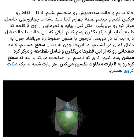
میشه فهمید
متوسط تمامی این حالت‌ها، عدد 0.25
عه.
حالا بیایم و حالت سه‌بعدیش رو متجسم بشیم. 3 تا از نقاط رو
فیکس کنیم و ببینیم نقطۀ چهارم کجا باید باشه تا چهاروجهی حاصل،
مرکز کره رو دربربگیره. مثل قبل، بیایم و قطرهایی از اون 3 نقطه که
طبیعتاً باید از مرکز بگذرن رسم کنیم. فرقی که این حالت با حالت قبل
داره اینه که در دوبعد، کارمون با همون خطوط راه می‌افتاد چون به
دنبال کمان می‌گشتیم، اما این‌جا چون به دنبال
سطح
هستیم، لازمه
صفحاتی رو که از این قطرها می‌گذرن و شامل نقطه‌هه و مرکز کره
میشن
رسم کنیم. کاری که ترسیم این صفحات می‌کنن، اینه که
سطح
کره رو به 8 پارت متفاوت تقسیم می‌کنن
. هر پارت شبیه به یک
مثلثِ
کروی
هستن.