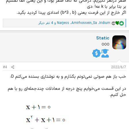
صفر درنظر نگیریم، درحالی که گاما صفر بود! و این یعنی آلفا تقسیم
بر بتا برابر با k عه! :‌دی
اگر خارج از این فرمت یعنی (b^3 , b) اعدادی پیدا کردید بگید.
Iridium
،
Amirhossein_Sa
،
Narjess
و 4 نفر دیگر
ا
م
ت
Static
ی
ا
OOO
ز
ا
ت
:
#4
2022/6/7
خب باز هم صوتی نمی‌تونم بگذارم و به نوشتاری بسنده می‌کنم D‌:
در این قسمت می‌خوایم پنچ درجه از معادلات چندجمله‌ای رو با هم
حل کنیم.