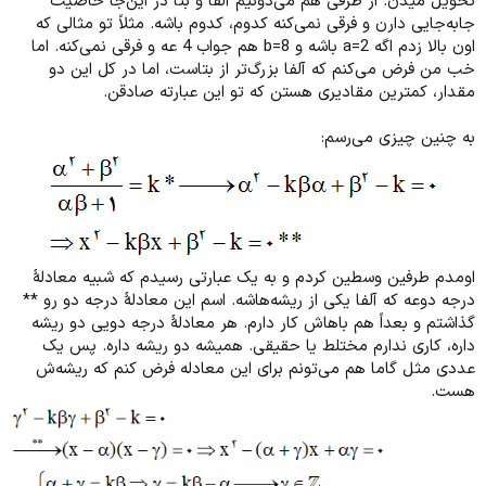
تحویل میدن. از طرفی هم می‌دونیم آلفا و بتا در این‌جا خاصیت
جابه‌جایی دارن و فرقی نمی‌کنه کدوم، کدوم باشه. مثلاً تو مثالی که
اون بالا زدم اگه a=2 باشه و b=8 هم جواب 4 عه و فرقی نمی‌کنه. اما
خب من فرض می‌کنم که آلفا بزرگ‌تر از بتاست، اما در کل این دو
مقدار، کمترین مقادیری هستن که تو این عبارته صادقن.
به چنین چیزی می‌رسم:
اومدم طرفین وسطین کردم و به یک عبارتی رسیدم که شبیه معادلۀ
درجه دوعه که آلفا یکی از ریشه‌هاشه. اسم این معادلۀ درجه دو رو **
گذاشتم و بعداً هم باهاش کار دارم. هر معادلۀ درجه دویی دو ریشه
داره، کاری ندارم مختلط یا حقیقی. همیشه دو ریشه داره. پس یک
عددی مثل گاما هم می‌تونم برای این معادله فرض کنم که ریشه‌ش
هست.