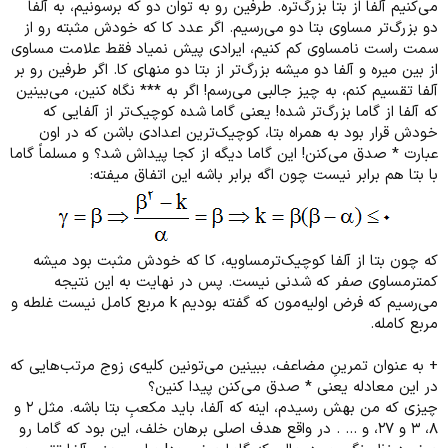
می‌کنیم آلفا از بتا بزرگ‌تره. طرفین رو به توان دو که برسونیم، به آلفا
دو بزرگ‌تر مساوی بتا دو می‌رسیم. اگر عدد کا که خودش مثبته رو از
سمت راست نامساوی کم کنیم، ایرادی پیش نمیاد فقط علامت مساوی
از بین میره و آلفا دو میشه بزرگ‌تر از بتا دو منهای کا. اگر طرفین رو بر
آلفا تقسیم کنم، به چیز جالبی می‌رسم! اگر به *** نگاه کنین، می‌بینین
که آلفا از گاما بزرگ‌تر شده! یعنی گاما شده کوچیک‌تر از آلفایی که
خودش قرار بود به همراه بتا، کوچیک‌ترین اعدادی باشن که در اون
عبارت * صدق می‌کنن! این گاما دیگه از کجا پیداش شد؟ و مسلماً گاما
با بتا هم برابر نیست چون اگه برابر باشه این اتفاق میفته:
که چون بتا از آلفا کوچیک‌ترمساویه، کا که خودش مثبت بود میشه
کمترمساوی صفر که شدنی نیست. پس در نهایت به این نتیجه
می‌رسیم که فرض اولیه‌مون که گفته بودیم k مربع کامل نیست غلطه و
مربع کامله.
+ به عنوان تمرینِ مضاعف، ببینین می‌تونین کلیه‌ی زوج مرتب‌هایی که
در این معادله یعنی * صدق می‌کنن پیدا کنین؟
چیزی که من بهش رسیدم، اینه که آلفا، باید مکعبِ بتا باشه. مثل ۲ و
۸، ۳ و ۲۷، و ... . در واقع هدف اصلی برهان خلف، این بود که گاما رو