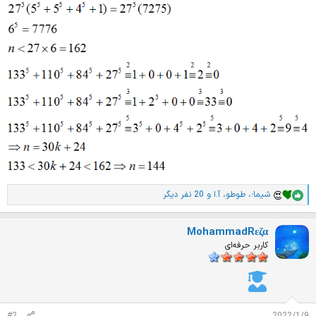
شیما؛
،
طوطو
،
آ.ا
و 20 نفر دیگر
ا
م
ت
MohammadRεζα
ی
ا
کاربر حرفه‌ای
ز
ا
ت
: