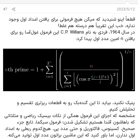
:
#7
2023/5/12
قطعاً اینو شنیدید که میگن هیچ فرمولی برای یافتن اعداد اول وجود
نداره، خب این تقریباً هم درسته هم غلط!
در سال 1964، فردی به نام C.P. Willans این فرمول غول‌آسا رو برای
یافتن n امین عددِ اول پیدا کرد:
پنیک نکنید، بیاید تا این گنده‌بک رو به قطعات ریزتری تقسیم و
تحلیلش کنیم.
مشخصه که اجزای این فرمول همگی از نکات بیسیک ریاضی و مثلثاتی
که باهاشون آشنا هستیم تشکیل شدن؛ فرمول سیگما، تابع جزء
صحیح، کسینوس، فاکتوریل و حتی عدد پی. هیچ‌کدوم ربطی به اعداد
اول ندارن، اما باور کنید که این ماشین براتون عدد اول تولید می‌کنه.