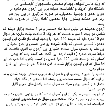
که ویژۀ دانش‌آموزانه، پوتنام مختص دانشجویان کارشناسی در
دانشگاه‌های آمریکا و کاناداست. نفرات برتر این آزمون هم علاوه بر
جوایز نقدی و بورسیۀ تحصیلی، در صورت قرارگیری در بین پنج نفر
برتر حتی ممکنه بهشون اجازۀ تحصیل کاملاً رایگان در هاروارد داده
بشه.
آزمون همیشه در اولین شنبۀ ماه دسامبر و در 6 ساعت برگزار میشه که
شامل دو پارت 6 سواله هست که هر یک 3 ساعت وقت دارن؛ هر سوال
هم 10 نمره داره که میشه 120 نمره. با وجود اینکه داوطلبان این آزمون
معمولاً کسانی هستن که واقعاً شیفتۀ ریاضی هستن یا جزو نخبگان
این علم به حساب میان، سطح دشواری این آزمون به قدری بالاست که
میانۀ نمرات صفره :‌)) البته لازمه این فکت هم گفته بشه که بودن
کسانی که تونسته باشن 120 نمرۀ کامل رو کسب بکنن، اما خب در این
84 سال که این آزمون برگزار شده تا الان فقط 5 نفر تونستن این کارو
انجام بدن.
مشابه با المپیاد ریاضی، این 6 سوال به ترتیب سختی چیده شدن و بنا
بر اینه که سوال ششم سخت‌ترین باشه، اما سختی در نگاه افراد
متفاوته و گاهی پیش میاد که سوال ششم راه‌حل‌های خیلی قابل
فهمی دارن!
در این‌جا می‌خوام یکی از این "سوال ششم"ها رو بهتون نشون بدم که
ببینید حتی با وجود اینکه
سخت‌ترین سوال در سخت‌ترین آزمون
دنیاست
، اما میشه حداقل برای فهمش تلاش کرد و به جوابش بدون