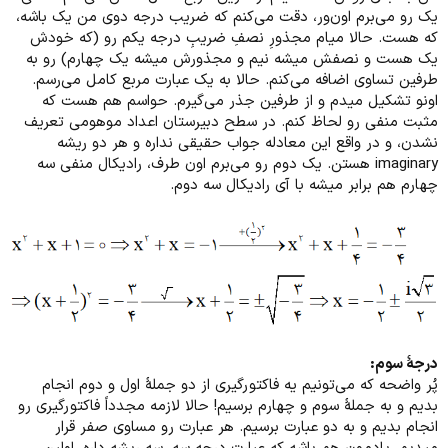
یک رو می‌برم اون‌ور، دقت می‌کنم که ضریب درجه دوی من یک باشه،
که هست. حالا میام مجذورِ نصفِ ضریبِ درجه یکم رو (که خودش
یک هست و نصفش میشه نیم و مجذورش میشه یک چهارم) رو به
طرفین تساوی اضافه می‌کنم. حالا به یک عبارت مربع کامل می‌رسم.
اونو تشکیل میدم و از طرفین جذر می‌گیرم. حواسم هم هست که
مثبت منفی رو لحاظ کنم. در سطح دبیرستان اعداد موهومی تعریف
نشدن، و در واقع این معادله جواب حقیقی نداره و هر دو ریشه
imaginary هستن. یک دوم رو می‌برم اون طرف، رادیکال منفی سه
چهارم هم برابر میشه با آی رادیکال سه دوم.
درجۀ سوم:
پُر واضحه که می‌تونیم یه فاکتورگیری از دو جملۀ اول و دوم انجام
بدیم و به جملۀ سوم و چهارم برسیم! حالا لازمه مجدداً فاکتورگیری رو
انجام بدیم و به دو عبارت برسیم. هر عبارت رو مساوی صفر قرار