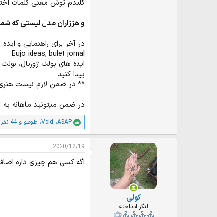
کلیدم توش معنی کلمات اخت
و هززاران مدل لیستی که شما 
در آخر برای راهنمایی و ایده
Bujo ideas, bulet jornal
ایده های بولت ژورنال، بولت ژ
پیدا کنید
** در ضمن لازم نیست هنری ب
در ضمن میتونید ماهانه یه تم 
ASAP
،
Void
،
طوطو
و 44 نفر دیگر
ا
م
ت
2020/12/19
ی
ا
اگه کسی هم چیزی داره اضافه 
ز
ا
ت
:
کولی
لنگر انداخته