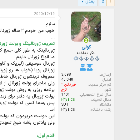
1
2
بعدی
و
ر
ع
ی
ک
خ
2020/12/19
ن
ش
سلام...
ن
ر
د
و
خوب من خودم ۲ ساله ژورنالینگ میکنم و میتونم بگم یکی از بهترین راه ها برای انگیزه گرفتنه
ه
ع
...
م
تعریف ژورنالینگ و بولت ژورن
کولی
و
ژورنالینگ به طور کلی جمع ک
ض
لنگر انداخته
ما انواع ژورنال داریم
و
ژورنال موسیقی (لیریک و کاور
ع
ژورنال رویا (خواب ها رو ژورن
ارسال‌ها
3,098
معروف ترینشون ژورنال خاطر
امتیاز
45,040
ولی ماجرای
بولت ژورنال
از اونجای
نام مرکز سمپاد
فرزانگان ۲
برنامه ریزی به روش بولت ژورنال ( journal method: track the past, order the present, design the future
شهر
کرج
سال فارغ التحصیلی
1401
بولت ژورنال یه دفتر برای زن
مدال المپیاد
Physics
پس رسما کسی که بولت ژورنا
دانشگاه
SUT
اما
رشته دانشگاه
Physics
این دوست عزیزمون که بولت ژو
ولی یادتون باشه هیچ تعهدی
...
قدم اول: