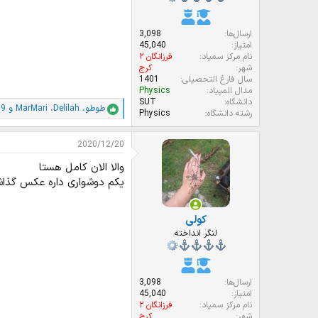
ارسال‌ها
3,098
امتیاز
45,040
نام مرکز سمپاد
فرزانگان ۲
شهر
کرج
سال فارغ التحصیلی
1401
مدال المپیاد
Physics
دانشگاه
SUT
طوطو
،
Delilah
،
MarMari
و 9 نفر دیگر
ا
رشته دانشگاه
Physics
م
ت
2020/12/20
ی
ا
والا الان کامل هستا
ز
یکم دوشواری داره عکس گذاش
ا
ت
:
کولی
لنگر انداخته
ارسال‌ها
3,098
امتیاز
45,040
نام مرکز سمپاد
فرزانگان ۲
شهر
کرج