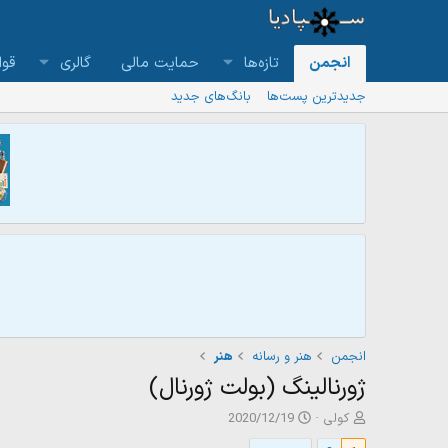
انجمن
تازه‌ها
حمایت مالی
گالری
قوا
جدیدترین پست‌ها
بانگ‌های جدید
انجمن
هنر و رسانه
هنر
ژورنالینگ (بولت ژورنال)
ش
ت
کولی
2020/12/19
ر
ا