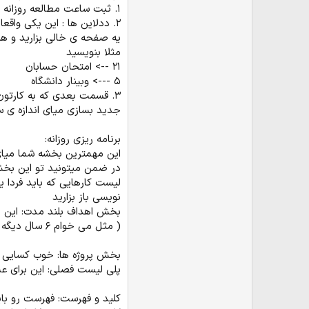
۱. ثبت ساعت مطالعه روزانه (یه برگه خالی بزارید روش از ۱ تا ۳۰ عدد بنویسید و هر روز ثبت کنید چقدر درس خوندید یا چی خوندید و...)
۲. ددلاین ها : این یکی واقعا کاربردیه
یه صفحه ی خالی بزارید و هر 
مثلا بنویسید
۲۱ --> امتحان حسابان
۵ ---> وبینار دانشگاه
جدید بسازی میای اندازه ی س
برنامه ریزی روزانه:
این مهمترین بخشه شما میای 
در ضمن میتونید تو این بخش
لیست کارهایی که باید فردا 
نویسی باز بزارید
بخش اهداف بلند مدت: این ی
( مثل می خوام ۶ سال دیگه دانشگاه زوریخ باشم)
بخش پروژه ها: خوب کسایی که
پلی لیست فصلی: این برای 
کلید و فهرست: فهرست رو بای