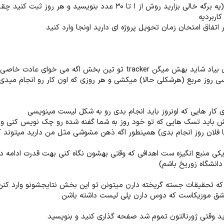
اتفاق امتحان زمان تحویل پروژه ای دارید اونجا وارد کنید
۳. قسمت بعدی که به کارتون بیاد شاید بهش میگن tracker تو تین
ی روز مربع (هرشکلی حالا) میکشی و هر روزی که اون کار رو انجام میدی
کار هایی که اونروز باید انجام بدی رو به شکل لیست مینویسی
 باید تسک هایی که تو خود روز به شما گفنه شده رو چک نویس کنی و ب
یا فلان روز انجام بدی) همینطور اگه ذهن مشوشی مثل من دارید میتوند ک
کی منبع انگیزه ست اهدافی که وقتی بهشون نگاه کنی بهت قدرت ادامه د
 تحقیقات جسته گریخته دارن میتونن تو این بخش نتایجشونو وارد کنن و
عشق موزیکاست که دوس دارن پلی لیست داشته باشن
د وقتی ژورنالتون تموم شد صفحه گذاری کنید و بنویسید