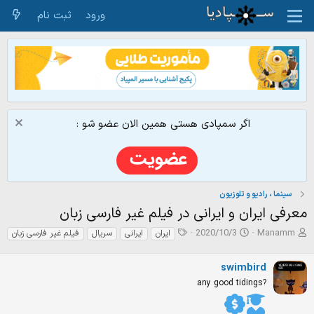
ورود
ثبت نام
اگر سمپادی هستی همین الان عضو شو :
سینما ، رادیو و تلوزیون
معرفی ایران و ایرانی در فیلم غیر فارسی زبان
ش
ت
ت
2020/10/3
Manamm
ایران
ایرانی
سریال
فیلم غیر فارسی زبان
ر
ا
گ‌
و
ر
ه
swimbird
ع
ی
ا
ک
خ
any good tidings?
ن
ش
ن
ر