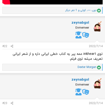
نون
،
----
،
کولی
و 1 نفر دیگر
ا
م
ت
zeynabgol
ی
ا
Enmemeer
ز
ا
ت
:
#22
2022/7/14
توی inkheart عمه پیر یه کتاب خطی ایرانی داره و از شعر ایرانی
تعریف میشه توی فیلم.
Dexter Morgan
ا
م
ت
zeynabgol
ی
ا
Enmemeer
ز
ا
ت
:
#23
2022/7/14