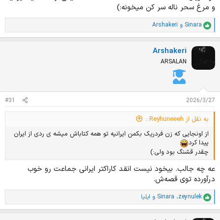
و مرغ سحر ناله سر کن میخونه:)
Sinara
و
Arshakeri
ا
م
ت
Arshakeri
ی
ا
ARSALAN
ز
ا
ت
:
#31
2026/3/27
به نقل از Reyhuneeeh :
از اونجایی که زن فردریک بکمن ایرانیه تو همه کتاباش میشه ی ردی از ایران
پیدا کرد
چقدر قشنگ بود ولی:)
عه چه جالب. بیخود نیست انقد کاراکتر ایرانی جماعت رو خوب
درآورده توی قصه‌ش.
zeynulek
،
Sinara
و
ایلیا
ا
م
ت