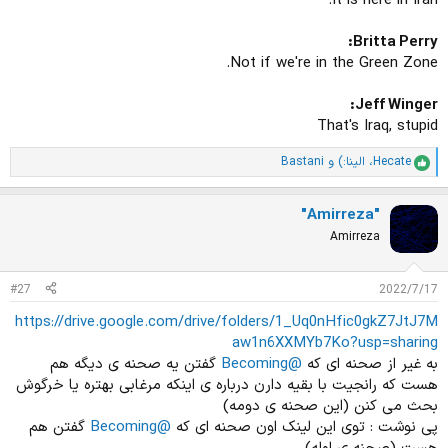
It is here in Iran.
Britta Perry:
Not if we're in the Green Zone.
Jeff Winger:
That's Iraq, stupid
Hecate
،
الینا:)
و
Bastani
ا
م
ت
"Amirreza"
ی
ا
Amirreza
ز
ا
ت
#27
2022/7/17
:
https://drive.google.com/drive/folders/1_Uq0nHfic0gkZ7JtJ7M
aw1n6XXMYb7Ko?usp=sharing
به غیر از صحنه ای که
@Becoming
گفتن یه صحنه ی دیگه هم
هست که رانجیت با بقیه دارن درباره ی اینکه مرغابی بهتره یا خرگوش
بحث می کنن (این صحنه ی دومه)
پی نوشت : توی این لینک اون صحنه ای که
@Becoming
گفتن هم