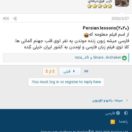
ا
کاربر فوق‌حرفه‌ای
ز
ا
ت
#36
2026/3/27
:
Persian lessons(۲۰۲۰)
از اسم فیلم معلومه که
فارسی میشه زبون زنده موندن یه نفر توی قلب جهنم آلمانی ها.
کلا توی فیلم زبان فارسی و اومدن به کشور ایران خیلی بُلده
Arshakeri
،
Sinara
و
reza__sh
ا
م
ت
First
قبلی
2 از 2
ی
ا
You must log in or register to reply here.
ز
ا
ت
:
سینما ، رادیو و تلوزیون
فارسی
راهنما
خ
و
ر
®