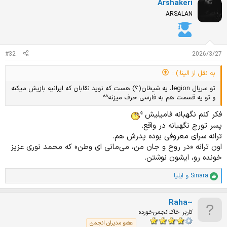
Arshakeri
ی
ا
ARSALAN
ز
ا
ت
:
#32
2026/3/27
به نقل از الینا:) :
تو سریال legion، یه شیطان(؟) هست که نوید نقابان که ایرانیه بازیش میکنه
و تو یه قسمت هم به فارسی حرف میزنه^^
فکر کنم نگهبانه فامیلیش
پسر تورج نگهبانه در واقع.
ترانه سرای معروفی بوده پدرش هم.
اون ترانه «در روح و جان من، می‌مانی ای وطن» که محمد نوری عزیز
خونده رو، ایشون نوشتن.
Sinara
و
ایلیا
ا
م
ت
Raha~
ی
ا
کاربر خاک‌انجمن‌خورده
ز
عضو مدیران انجمن