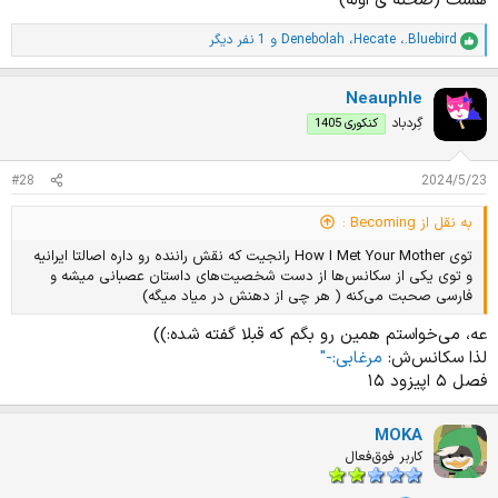
هست (صحنه ی اوله)
.Bluebird
،
Hecate
،
Denebolah
و 1 نفر دیگر
ا
م
ت
Neauphle
ی
ا
گِردباد
کنکوری 1405
ز
ا
ت
#28
2024/5/23
:
به نقل از Becoming :
توی How I Met Your Mother رانجیت که نقش راننده رو داره اصالتا ایرانیه
و توی یکی از سکانس‌ها از دست شخصیت‌های داستان عصبانی میشه و
فارسی صحبت می‌کنه ( هر چی از دهنش در میاد میگه)
عه، می‌خواستم همین رو بگم که قبلا گفته شده:‌))
لذا سکانس‌ش:
مرغابی:‌-"
فصل ۵ اپیزود ۱۵
MOKA
کاربر فوق‌فعال