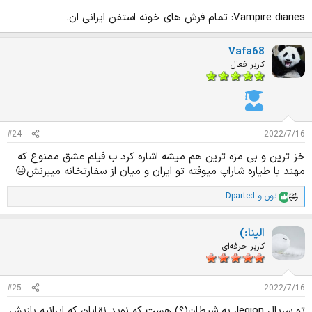
Vampire diaries: تمام فرش های خونه استفن ایرانی ان.
Vafa68
کاربر فعال
#24
2022/7/16
خز ترین و بی مزه ترین هم میشه اشاره کرد ب فیلم عشق ممنوع که
مهند با طیاره شاراپ میوفته تو ایران و میان از سفارتخانه میبرنش😐
نون
و
Dparted
ا
م
ت
الینا:)
ی
ا
کاربر حرفه‌ای
ز
ا
ت
#25
2022/7/16
:
تو سریال legion، یه شیطان(؟) هست که نوید نقابان که ایرانیه بازیش