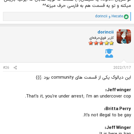
میکنه و تو یه قسمت هم به فارسی حرف میزنه^^
Hecate
و
dorincii
ا
م
ت
dorincii
ی
ا
کاربر فوق‌حرفه‌ای
ز
ا
ت
:
#26
2022/7/17
این دیالوگ یکی از قسمت های community بود :‌)))
Jeff winger:
That's it, you're under arrest; I'm an undercover cop.
Britta Perry:
It's not illegal to be gay.
Jeff Winger: