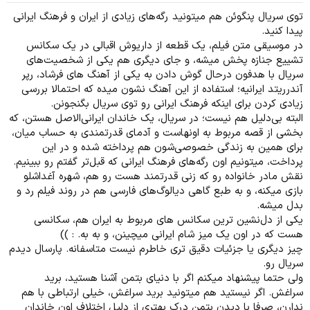
توی سریال پنگوئن هم میتونید رگه‌های زیادی از ایران و فرهنگ ایرانی
پیدا کنید.
در موسیقی متن فیلم، یک قطعه از داریوش اقبالی در یک سکانس
تشییع جنازه پخش میشه، و جای دیگری هم یکی از شخصیت‌های
سریال با هدفون درحال گوش دادن به یکی از آهنگ های فرشاد، رپر
آندرریتد ایرانیه؛ استفاده از این آهنگ نشون میده که احتمالا بررسی
زیادی کردن برای اینکه فرهنگ ایرانی رو توی سریال بگنجونن.
البته بی‌دلیل هم نیست؛ در سریال، یک خاندان ایرانی‌الاصل هستن، که
بخشی از قصه مربوط به اونهاست و آدمای قدرتمندی به حساب میان،
برای همین به زندگی خصوصی‌شون هم پرداخته شده و در این
پرداخت، میتونیم اون رگه‌های فرهنگ ایرانی که قبل‌تر گفتم رو ببینیم.
نقش مادر خانواده رو که زنی قدرتمند هست رو هم، شهره آغداشلو
بازی میکنه، و به طبع گاهی دیالوگ‌های فارسی هم در روند فیلم رد و
بدل میشه.
یکی از دل‌نشین ترین سکانس های مربوط به ایران هم، سکانسی
هست که در اون یک میز شام ایرانی میچینن، و به به. : ))
چیز دیگری یا جزئیات دقیق تری خاطرم نیست متاسفانه. پارسال دیدم
سریال رو.
ولی حتما پیشنهاد میکنم اگر با دنیای بتمن آشنا هستید، برید
سراغش. اگر نیستید هم میتونید برید سراغش، خیلی ارتباطی با هم
ندارن، صرفا با دیدن بتمن درک بهتری از دلیل اختلاف اون خاندان