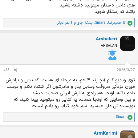
های داخل داستان میتونید داشته باشید.
باشد که رستگار شوید.
آقا حمیدرضا
،
Sinara
،
بشکهٔ چای
و 1 نفر دیگر
ا
م
ت
Arshakeri
ی
ا
ARSALAN
ز
ا
ت
:
#35
2026/3/27
توی ویدیو گیم آنچارتد ۴ هم، یه مرحله ای هست، که نیتن و برادرش
میرن دزدکی سروقت وسایل پدر و مادرشون اگر اشتباه نکنم و درست
یادم باشه، اونجا هم راجع به فرش ایرانی صحبت میشه.
و بین وسایلی که اونجا هست، یه کتابی رو میتونید پیدا کنید، که
نویسنده‌اش علی عباسیه. اسم خود کتاب رو یادم نیست.
Sinara
ا
م
ت
ArmKarimi
ی