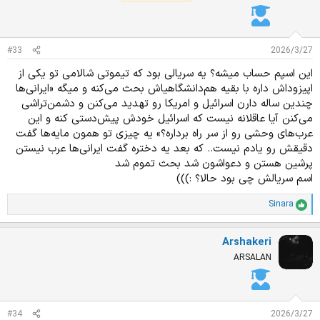
ا
ت
:
#33
2026/3/27
این اسپم حساب میشه؟ یه سریالی بود که تیموتی شالامی تو یکی از
اپیزوداش داره با بقیه هم‌دانشگاهیاش بحث می‌کنه و میگه «ایرانی‌ها
چندین ساله دارن اسرائیل و امریکا رو تهدید می‌کنن و دشمن‌تراشی
می‌کنن آیا عاقلانه نیست که اسرائیل خودش پیش‌دستی کنه و این
عرب‌های وحشی رو از سر راه برداره؟» یه چیزی تو همون مایه‌ها گفت
دقیقش رو یادم نیست.. که بعد یه دختره گفت ایرانی‌ها عرب نیستن
پرشین هستن و دعواشون شد بحث تموم شد
اسم سریالش چی بود حالا؟ :‌)))
Sinara
ا
م
ت
Arshakeri
ی
ا
ARSALAN
ز
ا
ت
:
#34
2026/3/27