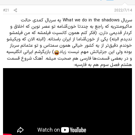
د
و
ه
ع
#21
2022/7/14
م
و
سریال What we do in the shadows یه سریال کمدی حالت
ض
ماکیومنتریه که راجع به چندتا خون‌آشامه تو عصر نوین که اخلاق و
و
کردار قدیمی دارن. (فکر کنم همون کانسپت فیلمشه که من فیلمشو
ع
ندیدم البته) یکی از خون‌آشاما از ایران باستانه. (البته الان که ویکیشو
خوندم دقیق‌تر از یه کشور خیالی همون سمتاس و تو عثمانم سرباز
بوده ولی این جزئیاتش مهم نیست زیاد
) بازیگرشم ایرانی انگلیسیه
و در بعضی قسمت‌ها فارسی هم صحبت میشه. آهنگ شروع قسمت
هشتم فصل سوم هم به فارسیه: